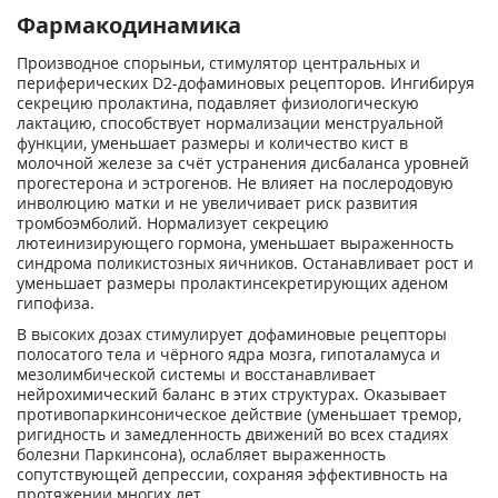
Фармакодинамика
Производное спорыньи, стимулятор центральных и
периферических D2-дофаминовых рецепторов. Ингибируя
секрецию пролактина, подавляет физиологическую
лактацию, способствует нормализации менструальной
функции, уменьшает размеры и количество кист в
молочной железе за счёт устранения дисбаланса уровней
прогестерона и эстрогенов. Не влияет на послеродовую
инволюцию матки и не увеличивает риск развития
тромбоэмболий. Нормализует секрецию
лютеинизирующего гормона, уменьшает выраженность
синдрома поликистозных яичников. Останавливает рост и
уменьшает размеры пролактинсекретирующих аденом
гипофиза.
В высоких дозах стимулирует дофаминовые рецепторы
полосатого тела и чёрного ядра мозга, гипоталамуса и
мезолимбической системы и восстанавливает
нейрохимический баланс в этих структурах. Оказывает
противопаркинсоническое действие (уменьшает тремор,
ригидность и замедленность движений во всех стадиях
болезни Паркинсона), ослабляет выраженность
сопутствующей депрессии, сохраняя эффективность на
протяжении многих лет.