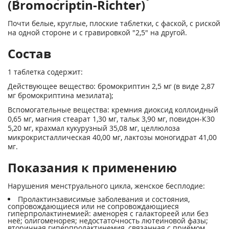
(Bromocriptin-Richter)
Почти белые, круглые, плоские таблетки, с фаской, с риской
на одной стороне и с гравировкой "2,5" на другой.
Состав
1 таблетка содержит:
Действующее вещество: бромокриптин 2,5 мг (в виде 2,87
мг бромокриптина мезилата);
Вспомогательные вещества: кремния диоксид коллоидный
0,65 мг, магния стеарат 1,30 мг, тальк 3,90 мг, повидон-К30
5,20 мг, крахмал кукурузный 35,08 мг, целлюлоза
микрокристаллическая 40,00 мг, лактозы моногидрат 41,00
мг.
Показания к применению
Нарушения менструального цикла, женское бесплодие:
Пролактинзависимые заболевания и состояния,
сопровождающиеся или не сопровождающиеся
гиперпролактинемией: аменорея с галактореей или без
неё; олигоменорея; недостаточность лютеиновой фазы;
вторичная гиперпролактинемия, связанная с приёмом