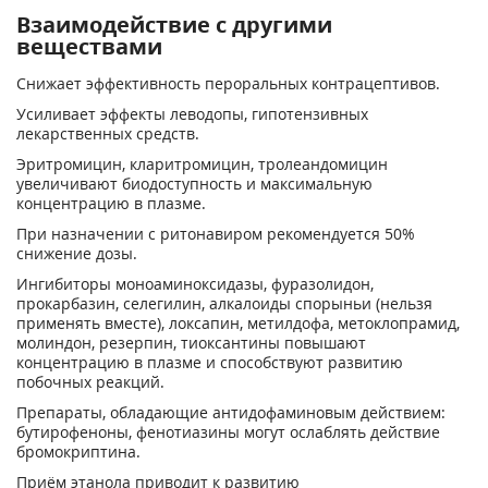
Взаимодействие с другими
веществами
Снижает эффективность пероральных контрацептивов.
Усиливает эффекты леводопы, гипотензивных
лекарственных средств.
Эритромицин, кларитромицин, тролеандомицин
увеличивают биодоступность и максимальную
концентрацию в плазме.
При назначении с ритонавиром рекомендуется 50%
снижение дозы.
Ингибиторы моноаминоксидазы, фуразолидон,
прокарбазин, селегилин, алкалоиды спорыньи (нельзя
применять вместе), локсапин, метилдофа, метоклопрамид,
молиндон, резерпин, тиоксантины повышают
концентрацию в плазме и способствуют развитию
побочных реакций.
Препараты, обладающие антидофаминовым действием:
бутирофеноны, фенотиазины могут ослаблять действие
бромокриптина.
Приём этанола приводит к развитию