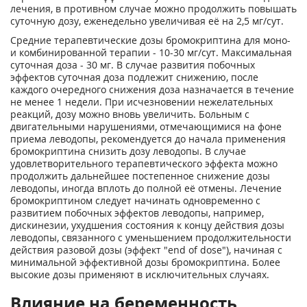
лечения, в противном случае можно продолжить повышать
суточную дозу, еженедельно увеличивая её на 2,5 мг/сут.
Средние терапевтические дозы бромокриптина для моно-
и комбинированной терапии - 10-30 мг/сут. Максимальная
суточная доза - 30 мг. В случае развития побочных
эффектов суточная доза подлежит снижению, после
каждого очередного снижения доза назначается в течение
не менее 1 недели. При исчезновении нежелательных
реакций, дозу можно вновь увеличить. Больным с
двигательными нарушениями, отмечающимися на фоне
приема леводопы, рекомендуется до начала применения
бромокриптина снизить дозу леводопы. В случае
удовлетворительного терапевтического эффекта можно
продолжить дальнейшее постепенное снижение дозы
леводопы, иногда вплоть до полной её отмены. Лечение
бромокриптином следует начинать одновременно с
развитием побочных эффектов леводопы, например,
дискинезии, ухудшения состояния к концу действия дозы
леводопы, связанного с уменьшением продолжительности
действия разовой дозы (эффект "end of dose"), начиная с
минимальной эффективной дозы бромокриптина. Более
высокие дозы применяют в исключительных случаях.
Влияние на беременность