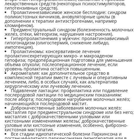
лекарственных средств (некоторых психостимуляторов,
гипотензивных средств).
Пролактиннезависимое женское бесплодие: синдром
поликистозных яичников, ановуляторные циклы (в
дополнении к терапии антиэстрогенами, например
кломифеном).
Предменструальный синдром (болезненность молочных
желез, отёки, метеоризм, нарушения настроения).
Гиперпролактинемия у мужчин: пролактинзависимый
гипогонадизм (олигоспермия, снижение либидо,
импотенция).
Пролактиномы: консервативное лечение
пролактинсекретирующих микро- и макроаденом
гипофиза; предоперационная подготовка для уменьшения
объёма опухоли; послеоперационное лечение, если
уровень пролактина остаётся повышенным.
Акромегалия: как дополнительное средство в
комплексной терапии вместе с лучевым и оперативным
лечением, либо, в особых случаях, как альтернатива
хирургическому или лучевому лечению.
Подавление лактации: профилактика или подавление
послеродовой лактации по медицинским показаниям:
после аборта; послеродовое нагрубание молочных желёз;
начинающийся послеродовой мастит.
Доброкачественные заболевания молочных желёз:
масталгия при предменструальном синдроме или без него;
масталгия с доброкачественными узловыми или
кистозными изменениями железы; доброкачественные
узловые или кистозные изменения, особенно, фиброзно-
кистозная мастопатия.
Все стадии идиопатической болезни Паркинсона и
постэнцефалитного паркинсонизма (монотерапия или в