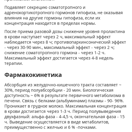
Подавляет секрецию соматотропного и
адренокортикотропного гормонов гипофиза, не оказывая
влияния на другие гормоны гипофиза, если их
концентрация находится в пределах нормы.
После приема разовой дозы снижение уровня пролактина
в крови наступает через 2 ч, максимальный эффект
наблюдается через 8 ч; противопаркинсонический эффект
- через 30-90 мин., максимальный эффект - через 2 ч;
снижение соматотропного гормона - через 1-2 ч.
Максимальный эффект достигается через 4-8 недель
терапии.
Фармакокинетика
Абсорбция из желудочно-кишечного тракта составляет ~
30%, период полуабсорбции - 20 мин. Биологическая
доступность ~ 6% в результате первичного метаболизма в
печени. Связь с белками (альбуминами) плазмы - 90- 96%.
Проникает в грудное молоко. Максимальная концентрация
в крови достигается через 1-3 ч. Период полувыведения
двухфазный: альфа-фаза - 4-4,5 ч, окончательная фаза - 15
ч. Выведение осуществляется в виде метаболитов,
преимущественно с желчью и 6 % -почками.