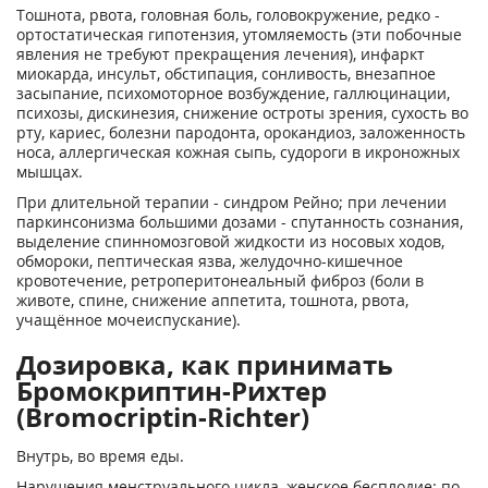
Тошнота, рвота, головная боль, головокружение, редко -
ортостатическая гипотензия, утомляемость (эти побочные
явления не требуют прекращения лечения), инфаркт
миокарда, инсульт, обстипация, сонливость, внезапное
засыпание, психомоторное возбуждение, галлюцинации,
психозы, дискинезия, снижение остроты зрения, сухость во
рту, кариес, болезни пародонта, орокандиоз, заложенность
носа, аллергическая кожная сыпь, судороги в икроножных
мышцах.
При длительной терапии - синдром Рейно; при лечении
паркинсонизма большими дозами - спутанность сознания,
выделение спинномозговой жидкости из носовых ходов,
обмороки, пептическая язва, желудочно-кишечное
кровотечение, ретроперитонеальный фиброз (боли в
животе, спине, снижение аппетита, тошнота, рвота,
учащённое мочеиспускание).
Дозировка, как принимать
Бромокриптин-Рихтер
(Bromocriptin-Richter)
Внутрь, во время еды.
Нарушения менструального цикла, женское бесплодие: по