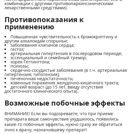
комбинации с другими противопаркинсоническими
лекарственными средствами).
Противопоказания к
применению
Повышенная чувствительность к бромокриптину и
другим алкалоидам спорыньи;
заболевания клапанов сердца;
гестоз;
артериальная гипертензия в послеродовом периоде;
эссенциальный и семейный тремор;
хорея Геттингтона;
психозы;
сердечно-сосудистые заболевания (в т.ч. артериальная
гипертензия; гипотензия);
печёночная недостаточность;
язвенные поражения желудочно-кишечного тракта;
детский возраст (до 15 лет, ввиду отсутствия
достаточного клинического опыта).
Возможные побочные эффекты
ВНИМАНИЕ! Если вы подозреваете, что при приеме
препарата ваше самочувствие ухудшилось, появились
какие-то побочные эффекты, нужно сразу же обратиться
очно к врачу, назначившему препарат!