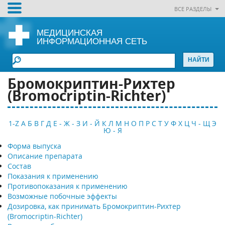
ВСЕ РАЗДЕЛЫ
МЕДИЦИНСКАЯ
ИНФОРМАЦИОННАЯ СЕТЬ
Бромокриптин-Рихтер
(Bromocriptin-Richter)
1-Z
А
Б
В
Г
Д
Е - Ж - З
И - Й
К
Л
М
Н
О
П
Р
С
Т
У
Ф
Х
Ц
Ч - Щ
Э
Ю - Я
Форма выпуска
Описание препарата
Состав
Показания к применению
Противопоказания к применению
Возможные побочные эффекты
Дозировка, как принимать Бромокриптин-Рихтер
(Bromocriptin-Richter)