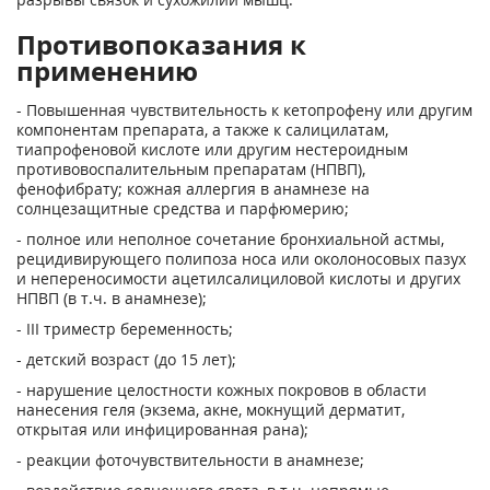
Противопоказания к
применению
- Повышенная чувствительность к кетопрофену или другим
компонентам препарата, а также к салицилатам,
тиапрофеновой кислоте или другим нестероидным
противовоспалительным препаратам (НПВП),
фенофибрату; кожная аллергия в анамнезе на
солнцезащитные средства и парфюмерию;
- полное или неполное сочетание бронхиальной астмы,
рецидивирующего полипоза носа или околоносовых пазух
и непереносимости ацетилсалициловой кислоты и других
НПВП (в т.ч. в анамнезе);
- III триместр беременность;
- детский возраст (до 15 лет);
- нарушение целостности кожных покровов в области
нанесения геля (экзема, акне, мокнущий дерматит,
открытая или инфицированная рана);
- реакции фоточувствительности в анамнезе;