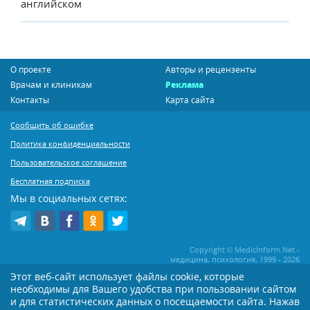
английском
О проекте
Авторы и рецензенты
Врачам и клиникам
Реклама
Контакты
Карта сайта
Сообщить об ошибке
Политика конфиденциальности
Пользовательское соглашение
Бесплатная подписка
Мы в социальных сетях:
Copyright © MedicInform.Net -
медицина, психология, 1999 - 2026
Этот веб-сайт использует файлы cookie, которые
необходимы для Вашего удобства при пользовании сайтом
Копирование или иное распространение статей нашего сайта строго
воспрещается. Копирование раздела "Новости" допускается при наличии
и для статистических данных о посещаемости сайта. Нажав
активной открытой для поисковиков ссылки на MedicInform.Net