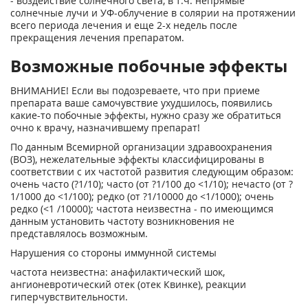
- воздействие солнечного света, в т.ч. непрямые
солнечные лучи и УФ-облучение в солярии на протяжении
всего периода лечения и еще 2-х недель после
прекращения лечения препаратом.
Возможные побочные эффекты
ВНИМАНИЕ! Если вы подозреваете, что при приеме
препарата ваше самочувствие ухудшилось, появились
какие-то побочные эффекты, нужно сразу же обратиться
очно к врачу, назначившему препарат!
По данным Всемирной организации здравоохранения
(ВОЗ), нежелательные эффекты классифицированы в
соответствии с их частотой развития следующим образом:
очень часто (?1/10); часто (от ?1/100 до <1/10); нечасто (от ?
1/1000 до <1/100); редко (от ?1/10000 до <1/1000); очень
редко (<1 /10000); частота неизвестна - по имеющимся
данным установить частоту возникновения не
представлялось возможным.
Нарушения со стороны иммунной системы
частота неизвестна: анафилактический шок,
ангионевротический отек (отек Квинке), реакции
гиперчувствительности.