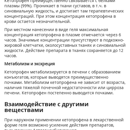
Кетопрофен преимущественно связывается с белками
плазмы (99%). Проникает в ткани суставов, в т.ч. в
синовиальную жидкость, и достигает там терапевтических
концентраций. При этом концентрация кетопрофена в
крови остается незначительной.
При местном нанесении в виде геля максимальная
концентрация кетопрофена в плазме отмечается через 6
часов. Значимые концентрации присутствуют в подкожно-
жировой клетчатке, околосуставных тканях и синовиальной
жидкости. Действие препарата в тканях сохраняется до 12
часов.
Метаболизм и экскреция
Кетопрофен метаболизируется в печени с образованием
конъюгатов, которые выводятся преимущественно
почками. Метаболизм кетопрофена не зависит от возраста,
наличия тяжелой почечной недостаточности или цирроза
печени. Кетопрофен постепенно выводится почками.
Взаимодействие с другими
веществами
При наружном применении кетопрофена в лекарственной
форме геля возможно усиление действия препаратов,