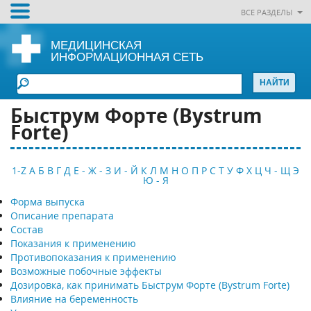
ВСЕ РАЗДЕЛЫ
МЕДИЦИНСКАЯ
ИНФОРМАЦИОННАЯ СЕТЬ
Быструм Форте (Bystrum
Forte)
1-Z
А
Б
В
Г
Д
Е - Ж - З
И - Й
К
Л
М
Н
О
П
Р
С
Т
У
Ф
Х
Ц
Ч - Щ
Э
Ю - Я
Форма выпуска
Описание препарата
Состав
Показания к применению
Противопоказания к применению
Возможные побочные эффекты
Дозировка, как принимать Быструм Форте (Bystrum Forte)
Влияние на беременность