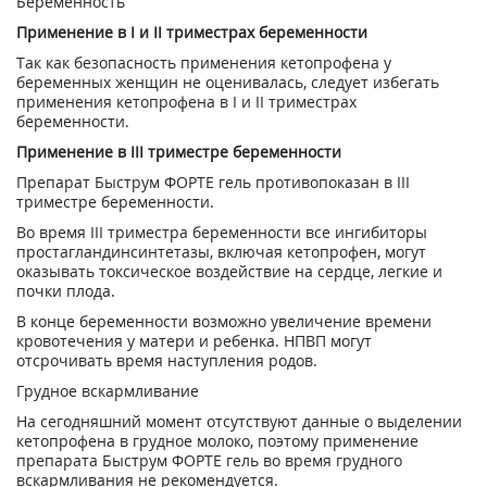
Беременность
Применение в I и II триместрах беременности
Так как безопасность применения кетопрофена у
беременных женщин не оценивалась, следует избегать
применения кетопрофена в I и II триместрах
беременности.
Применение в III триместре беременности
Препарат Быструм ФОРТЕ гель противопоказан в III
триместре беременности.
Во время III триместра беременности все ингибиторы
простагландинсинтетазы, включая кетопрофен, могут
оказывать токсическое воздействие на сердце, легкие и
почки плода.
В конце беременности возможно увеличение времени
кровотечения у матери и ребенка. НПВП могут
отсрочивать время наступления родов.
Грудное вскармливание
На сегодняшний момент отсутствуют данные о выделении
кетопрофена в грудное молоко, поэтому применение
препарата Быструм ФОРТЕ гель во время грудного
вскармливания не рекомендуется.