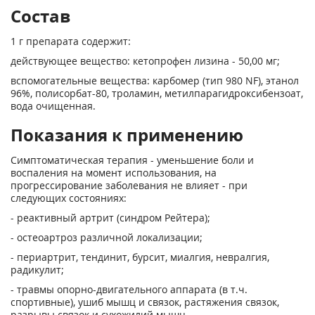
Состав
1 г препарата содержит:
действующее вещество: кетопрофен лизина - 50,00 мг;
вспомогательные вещества: карбомер (тип 980 NF), этанол
96%, полисорбат-80, троламин, метилпарагидроксибензоат,
вода очищенная.
Показания к применению
Симптоматическая терапия - уменьшение боли и
воспаления на момент использования, на
прогрессирование заболевания не влияет - при
следующих состояниях:
- реактивный артрит (синдром Рейтера);
- остеоартроз различной локализации;
- периартрит, тендинит, бурсит, миалгия, невралгия,
радикулит;
- травмы опорно-двигательного аппарата (в т.ч.
спортивные), ушиб мышц и связок, растяжения связок,
разрывы связок и сухожилий мышц.