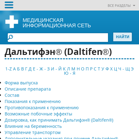
ВСЕ РАЗДЕЛЫ
МЕДИЦИНСКАЯ
ИНФОРМАЦИОННАЯ СЕТЬ
Дальтифэн® (Daltifen®)
1-Z
А
Б
В
Г
Д
Е - Ж - З
И - Й
К
Л
М
Н
О
П
Р
С
Т
У
Ф
Х
Ц
Ч - Щ
Э
Ю - Я
Форма выпуска
Описание препарата
Состав
Показания к применению
Противопоказания к применению
Возможные побочные эффекты
Дозировка, как принимать Дальтифэн® (Daltifen®)
Влияние на беременность
Управление транспортом
Дополнительные указания при приеме Дальтифэн®