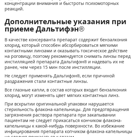
концентрации внимания и быстроты психомоторных
реакций.
Дополнительные указания при
приеме Дальтифэн®
В качестве консерванта препарат содержит бензалкония
хлорид, который способен абсорбироваться мягкими
контактными линзами и оказывать токсическое действие
на роговицу, поэтому рекомендуется снимать линзы перед
инстилляцией препарата Дальтифэн® и надевать их не
ранее, чем через 15 мин после инстилляции.
Не следует применять Дальтифэн®, если причиной
раздражения стали контактные линзы.
Вce глазные капли, в состав которых входит бензалкония
хлорид, могут изменять цвет мягких контактных линз.
При вскрытии оригинальной упаковки нарушается
стерильность флакона-капельницы. Для предотвращения
загрязнения раствора препарата при закапывании
пациентам не следует прикасаться кончиком флакона-
капельницы к какой-нибудь поверхности. Во избежание
инфицирования препарата копчиком флакона-капельницы
не следует прикасаться к глазам.