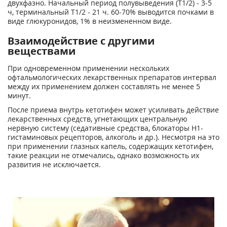
двухфазно. Начальный период полувыведения (Т
1/2
) - 3-5
ч, терминальный Т
1/
2
- 21 ч. 60-70% выводится почками в
виде глюкуронидов, 1% в неизмененном виде.
Взаимодействие с другими
веществами
При одновременном применении нескольких
офтальмологических лекарственных препаратов интервал
между их применением должен составлять не менее 5
минут.
После приема внутрь кетотифен может усиливать действие
лекарственных средств, угнетающих центральную
нервную систему (седативные средства, блокаторы Н1-
гистаминовых рецепторов, алкоголь и др.). Несмотря на это
при применении глазных капель, содержащих кетотифен,
такие реакции не отмечались, однако возможность их
развития не исключается.