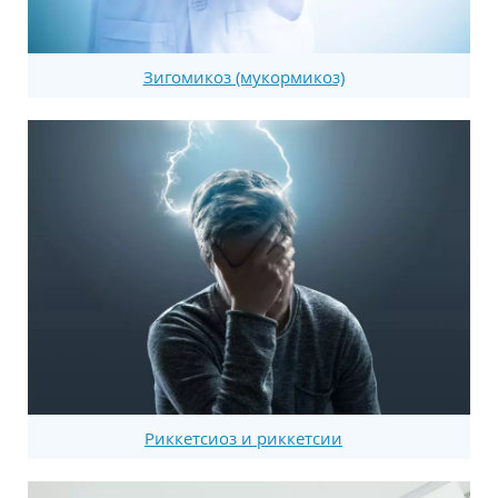
Зигомикоз (мукормикоз)
Риккетсиоз и риккетсии