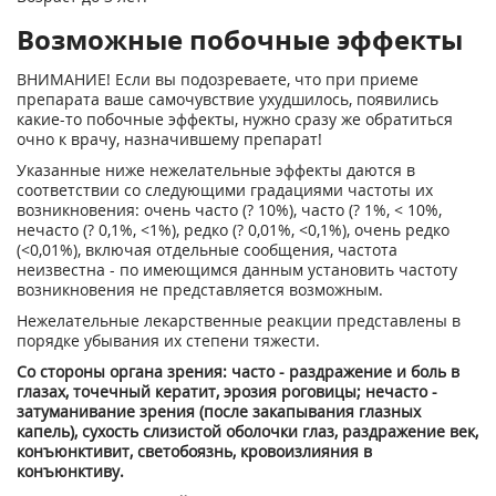
Возможные побочные эффекты
ВНИМАНИЕ! Если вы подозреваете, что при приеме
препарата ваше самочувствие ухудшилось, появились
какие-то побочные эффекты, нужно сразу же обратиться
очно к врачу, назначившему препарат!
Указанные ниже нежелательные эффекты даются в
соответствии со следующими градациями частоты их
возникновения: очень часто (? 10%), часто (? 1%, < 10%,
нечасто (? 0,1%, <1%), редко (? 0,01%, <0,1%), очень редко
(<0,01%), включая отдельные сообщения, частота
неизвестна - по имеющимся данным установить частоту
возникновения не представляется возможным.
Нежелательные лекарственные реакции представлены в
порядке убывания их степени тяжести.
Со стороны органа зрения: часто - раздражение и боль в
глазах, точечный кератит, эрозия роговицы; нечасто -
затуманивание зрения (после закапывания глазных
капель), сухость слизистой оболочки глаз, раздражение век,
конъюнктивит, светобоязнь, кровоизлияния в
конъюнктиву.