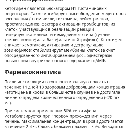
Кетотифен является блокатором Н1-гистаминовых
рецепторов. Также ингибирует высвобождение медиаторов
воспаления (в том числе, гистамина, лейкотриенов,
простагландинов, фактора активации тромбоцитов) из
клеток, участвующих в реализации реакций
гиперчувствительности немедленного типа (тучные
клетки, эозинофилы, базофилы и нейтрофилы). Кетотифен
снижает хемотаксис, активацию и дегрануляцию
эозинофилов; стабилизирует мембраны клеток за счет
опосредованного ингибированием фосфодиэстеразы
повышения внутриклеточного содержания цАМФ.
Фармакокинетика
После инстилляции в конъюнктивальную полость в
течение 14 дней 18 здоровым добровольцам концентрация
кетотифена в крови в большинстве случаев не достигала
нижнего предела количественного определения (<20 пг/
мл).
При системном применении 50% кетотифена
метаболизируется при "первом прохождении" через
печень. Максимальная концентрация в крови достигается
в течение 2-4 ч. Связь с белками плазмы - 75%. Выводится