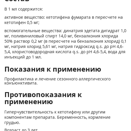
В 1 мл содержится:
активное вещество: кетотифена фумарата в пересчете на
кетотифен 0,5 мг;
вспомогательные вещества: динатрия эдетата дигидрат 1,0
мг, поливиниловый спирт 14,0 мг, бензалкония хлорида
50% раствор 0,2 мг (в пересчете на бензалкония хлорид) 0,1
мг, натрия хлорид 5,61 мг, натрия гидроксид q.s. до pH 4,6-
5,4, хлористоводородная кислота q.s. до pH 4,6-5,4, вода для
инъекций до 1 мл.
Показания к применению
Профилактика и лечение сезонного аллергического
конъюнктивита.
Противопоказания к
применению
Гиперчувствительность к кетотифену или другим
компонентам препарата. Беременность, кормление
грудью.
Возраст до 3 лет.