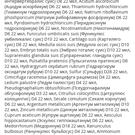
интервертебралис суис) D8 22 мкл, Acidum ascorbicum
(Ацидум аскорбикум) D6 22 мкл, Thiaminum hydrochloricum
(Тиаминум гидрохлорикум) D6 22 мкл, Natrium riboflavinum
phoshporicum (Натриум рибофлавинум фосфорикум) D6 22
мкл, Pyridoxinum hydrochloricum (Пиридоксинум
гидрохлорикум) D6 22 мкл, Nicotinamidum (Никотинамидум)
D6 22 мкл, Funiculus umbilicalis suis (Фуникулюс
умбиликалис суис) D10 22 мкл, Cartilago suis (Картиляго
суис) D8 22 мкл, Medulla ossis suis (Медулла оссис суис) D10
22 мкл, Embryo totalis suis (Эмбрио тоталис суис) D10 22 мкл,
Suprarenalis glandula suis (Супрареналис гландула суис)
D10 22 мкл, Pulsatilla pratensis (Пульсатилла пратенсис) D6
22 мкл, Hydrargyrum oxydatum rubrum (Гидраргирум
оксидатум рубрум) D10 22 мкл, Sulfur (Сульфур) D28 22 мкл,
Cimicifuga racemosa (Цимицифуга рацемоза) D4 22 мкл,
Ledum palustre (Ледум палюстре) D4 22 мкл,
Pseudognaphalium obtusifolium (Псеудогнафалиум
обгусифолиум) D3 22 мкл, Citrullus colocynthis (Цитруллюс
колоцинтис) D4 22 мкл, Secale comutum (Секале корнутум)
D6 22 мкл, Argentum metallicum (Аргентум металликум) D10
22 мкл, Zincum metallicum (Цинкум металликум) D10 22 мкл,
Cuprum aceticum (Купрум ацетикум) D6 22 мкл, Aesculus
hippocastanum (Эскулюс гиппокаштанум) D6 22 мкл,
Medorrhinum (Медоринум) D18 22 мкл, Ranunculus
bulbosus (Ранункулюс бульбосус) D4 22 мкл, Ammonium