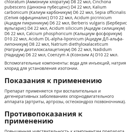
chloratum (Аммониум хлоратум) D8 22 мкл, Cinchona
pubescens (Цинхона пубесценс) D4 22 мкл, Kalium
carbonicum (Калиум карбоникум) D6 22 мкл, Sepia officinalis
(Сепия оффициналис) D10 22 мкл, Acidum picrinicum
(Ацидум пикриникум) D6 22 мкл, Berberis vulgaris (Берберис
вульгарис) D4 22 мкл, Acidum silicicum (Ацидум силицикум)
D6 22 мкл, Calcium phosphoricum (Кальциум фосфорикум)
D10 22 мкл, Acidum DL-alpha-liponicum (Ацидум ДЛ-альфа-
липоникум) D8 22 мкл, Natrium diethyloxalaceticum
(Натриум диэтилоксалацетикум) D6 22 мкл, Nadidum
(Надидум) D6 22 мкл, Coenzym А (Коэнзим А) D10 22 мкл.
Вспомогательные компоненты: вода для инъекций, натрия
хлорид для установления изотонии.
Показания к применению
Препарат применяется при воспалительных и
дегенеративных заболеваниях опорнодвигательного
аппарата (артриты, артрозы, остеохондроз позвоночника).
Противопоказания к
применению
Повышенная чувствительность к компонентам препарата,