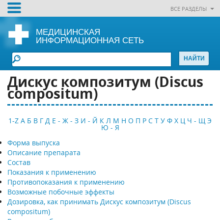
ВСЕ РАЗДЕЛЫ
МЕДИЦИНСКАЯ
ИНФОРМАЦИОННАЯ СЕТЬ
Дискус композитум (Discus
compositum)
1-Z
А
Б
В
Г
Д
Е - Ж - З
И - Й
К
Л
М
Н
О
П
Р
С
Т
У
Ф
Х
Ц
Ч - Щ
Э
Ю - Я
Форма выпуска
Описание препарата
Состав
Показания к применению
Противопоказания к применению
Возможные побочные эффекты
Дозировка, как принимать Дискус композитум (Discus
compositum)