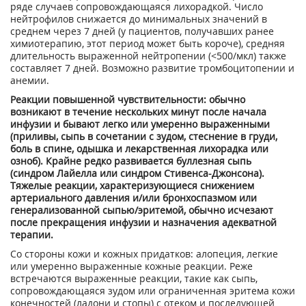
ряде случаев сопровождающаяся лихорадкой. Число
нейтрофилов снижается до минимальных значений в
среднем через 7 дней (у пациентов, получавших ранее
химиотерапию, этот период может быть короче), средняя
длительность выраженной нейтропении (<500/мкл) также
составляет 7 дней. Возможно развитие тромбоцитопении и
анемии.
Реакции повышенной чувствительности: обычно
возникают в течение нескольких минут после начала
инфузии и бывают легко или умеренно выраженными
(приливы, сыпь в сочетании с зудом, стеснение в груди,
боль в спине, одышка и лекарственная лихорадка или
озноб). Крайне редко развивается буллезная сыпь
(синдром Лайелла или синдром Стивенса-Джонсона).
Тяжелые реакции, характеризующиеся снижением
артериального давления и/или бронхоспазмом или
генерализованной сыпью/эритемой, обычно исчезают
после прекращения инфузии и назначения адекватной
терапии.
Со стороны кожи и кожных придатков: алопеция, легкие
или умеренно выраженные кожные реакции. Реже
встречаются выраженные реакции, такие как сыпь,
сопровождающаяся зудом или ограниченная эритема кожи
конечностей (ладони и стопы) с отеком и последующей