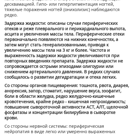
десквамацией. Гипо- или гиперпигментация ногтей,
тяжелые поражения ногтей (онихолизис) наблюдаются
редко.
Задержка жидкости: описаны случаи периферических
отеков и реже плеврального и перикардиального выпота,
асцита и увеличения массы тела. Периферические отеки
первоначально появляются на нижних конечностях, а
затем могут стать генерализованными, приводя к
увеличению массы тела на 3 кг и более. Частота и
выраженность задержки жидкости увеличиваются при
повторных введениях препарата. Задержка жидкости не
сопровождается острыми эпизодами олигоурии или
снижением артериального давления. В редких случаях
сообщалось о развитии дегидратации и отека легких.
Со стороны органов пищеварения: тошнота, рвота, диарея,
анорексия, запор, стоматит, нарушение вкуса, эзофагит,
боли в области желудка, редко желудочно-кишечные
кровотечения, крайне редко - кишечная непроходимость;
повышение сывороточной активности ACT, АЛТ, щелочной
фосфатазы и концентрации билирубина в сыворотке
крови.
Со стороны нервной системы: периферическая
нейропатия в виде легко или умеренно выраженных