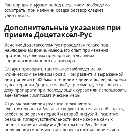
Раствор для инфузии перед введением необходимо
осмотреть; при наличии осадка раствор следует
уничтожить.
Дополнительные указания при
приеме Доцетаксел-Рус
Лечение Доцетакселом-Рус проводится только под
наблюдением врача, имеющего опыт применения
противоопухолевых препаратов, в условиях
специализированного стационара.
Следует проводить тщательное наблюдение за
клиническим анализом крови. При развитии выраженной
нейтропении (<500/мкл в течение 7 дней и более) во время
курса терапии Доцетакселом-Рус рекомендуется снизить
дозу препарата при последующих курсах или использовать
адекватные симптоматические меры.
С целью выявления реакций повышенной
чувствительности больных следует тщательно наблюдать,
особенно во время первой и второй инфузий. Развитие
реакций гиперчувствительности возможно на самых
первых минутах инфузии Доцетаксела-Рус. Легкие
проявления гиперчувствительности (покраснение лица