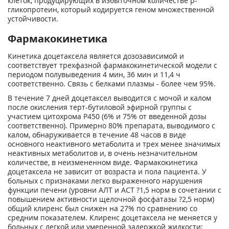
клеток, продуцирующих в избыточном количестве р-
гликопротеин, который кодируется геном множественной
устойчивости.
Фармакокинетика
Кинетика доцетаксела является дозозависимой и
соответствует трехфазной фармакокинетической модели с
периодом полувыведения 4 мин, 36 мин и 11,4 ч
соответственно. Связь с белками плазмы - более чем 95%.
В течение 7 дней доцетаксел выводится с мочой и калом
после окисления терт-бутиловой эфирной группы с
участием цитохрома Р450 (6% и 75% от введенной дозы
соответственно). Примерно 80% препарата, выводимого с
калом, обнаруживается в течение 48 часов в виде
основного неактивного метаболита и трех менее значимых
неактивных метаболитов и, в очень незначительном
количестве, в неизмененном виде. Фармакокинетика
доцетаксела не зависит от возраста и пола пациента. У
больных с признаками легко выраженного нарушения
функции печени (уровни АЛТ и ACT ?1,5 норм в сочетании с
повышением активности щелочной фосфатазы ?2,5 норм)
общий клиренс был снижен на 27% по сравнению со
средним показателем. Клиренс доцетаксела не меняется у
больных с легкой или умеренной задержкой жидкости;