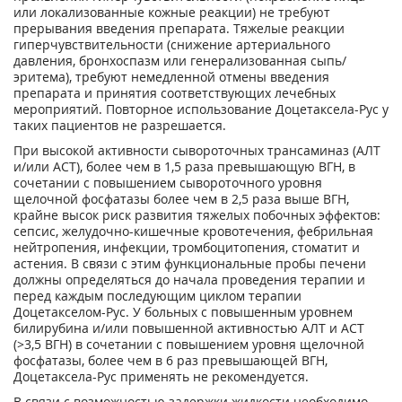
или локализованные кожные реакции) не требуют
прерывания введения препарата. Тяжелые реакции
гиперчувствительности (снижение артериального
давления, бронхоспазм или генерализованная сыпь/
эритема), требуют немедленной отмены введения
препарата и принятия соответствующих лечебных
мероприятий. Повторное использование Доцетаксела-Рус у
таких пациентов не разрешается.
При высокой активности сывороточных трансаминаз (АЛТ
и/или ACT), более чем в 1,5 раза превышающую ВГН, в
сочетании с повышением сывороточного уровня
щелочной фосфатазы более чем в 2,5 раза выше ВГН,
крайне высок риск развития тяжелых побочных эффектов:
сепсис, желудочно-кишечные кровотечения, фебрильная
нейтропения, инфекции, тромбоцитопения, стоматит и
астения. В связи с этим функциональные пробы печени
должны определяться до начала проведения терапии и
перед каждым последующим циклом терапии
Доцетакселом-Рус. У больных с повышенным уровнем
билирубина и/или повышенной активностью АЛТ и ACT
(>3,5 ВГН) в сочетании с повышением уровня щелочной
фосфатазы, более чем в 6 раз превышающей ВГН,
Доцетаксела-Рус применять не рекомендуется.
В связи с возможностью задержки жидкости необходимо