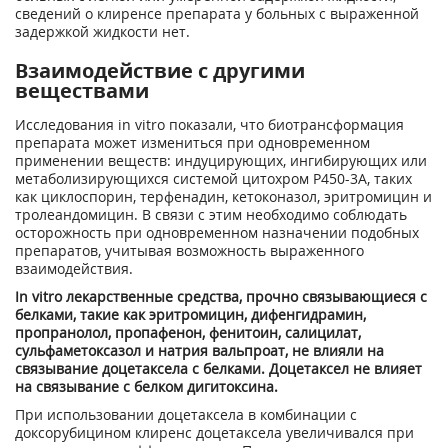
сведений о клиренсе препарата у больных с выраженной
задержкой жидкости нет.
Взаимодействие с другими
веществами
Исследования in vitro показали, что биотрансформация
препарата может измениться при одновременном
применении веществ: индуцирующих, ингибирующих или
метаболизирующихся системой цитохром Р450-3А, таких
как циклоспорин, терфенадин, кетоконазол, эритромицин и
тролеандомицин. В связи с этим необходимо соблюдать
осторожность при одновременном назначении подобных
препаратов, учитывая возможность выраженного
взаимодействия.
In vitro лекарственные средства, прочно связывающиеся с
белками, такие как эритромицин, дифенгидрамин,
пропранолол, пропафенон, фенитоин, салицилат,
сульфаметоксазол и натрия вальпроат, не влияли на
связывание доцетаксела с белками. Доцетаксел не влияет
на связывание с белком дигитоксина.
При использовании доцетаксела в комбинации с
доксорубицином клиренс доцетаксела увеличивался при