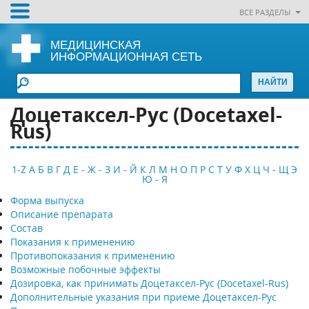
ВСЕ РАЗДЕЛЫ
МЕДИЦИНСКАЯ
ИНФОРМАЦИОННАЯ СЕТЬ
Доцетаксел-Рус (Docetaxel-
Rus)
1-Z
А
Б
В
Г
Д
Е - Ж - З
И - Й
К
Л
М
Н
О
П
Р
С
Т
У
Ф
Х
Ц
Ч - Щ
Э
Ю - Я
Форма выпуска
Описание препарата
Состав
Показания к применению
Противопоказания к применению
Возможные побочные эффекты
Дозировка, как принимать Доцетаксел-Рус (Docetaxel-Rus)
Дополнительные указания при приеме Доцетаксел-Рус