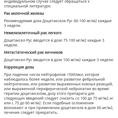
индивидуальном случае следует обращаться к
специальной литературе.
Рак молочной железы
Рекомендуемая доза Доцетаксела-Рус 60-100 мг/м
2
каждые
3 недели.
Немелкоклеточный рак легкого
Доцетаксел-Рус вводится в дозе 75-100 мг/м
2
каждые 3
недели.
Метастатический рак яичников
Доцетаксел-Рус вводится в дозе 100 мг/м
2
каждые 3 недели.
Коррекция дозы
При падении числа нейтрофилов <500/мкл, которое
наблюдалось более недели, или развитии фебрильной
нейтропении, или развитии выраженных кожных реакций,
или выраженной периферической нейропатии во время
терапии доцетакселом, дозу этого препарата для
следующих введений следует снизить со 100 до 75 мг/м
2
и/
или с 75 до 60 мг/м
2
. Если подобные осложнения
возникают и при применении доцетаксела в дозе 60 мг/м
2
,
лечение следует прекратить.