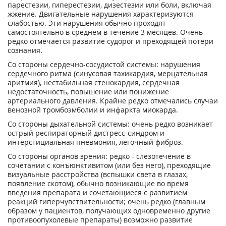
парестезии, гиперестезии, дизестезии или боли, включая
жжение. Двигательные нарушения характеризуются
слабостью. Эти нарушения обычно проходят
самостоятельно в среднем в течение 3 месяцев. Очень
редко отмечается развитие судорог и преходящей потери
сознания.
Со стороны сердечно-сосудистой системы: нарушения
сердечного ритма (синусовая тахикардия, мерцательная
аритмия), нестабильная стенокардия, сердечная
недостаточность, повышение или понижение
артериального давления. Крайне редко отмечались случаи
венозной тромбоэмболии и инфаркта миокарда.
Со стороны дыхательной системы: очень редко возникает
острый респираторный дистресс-синдром и
интерстициальная пневмония, легочный фиброз.
Со стороны органов зрения: редко - слезотечение в
сочетании с конъюнктивитом (или без него), преходящие
визуальные расстройства (вспышки света в глазах,
появление скотом), обычно возникающие во время
введения препарата и сочетающиеся с развитием
реакций гиперчувствительности; очень редко (главным
образом у пациентов, получающих одновременно другие
противоопухолевые препараты) возможно развитие