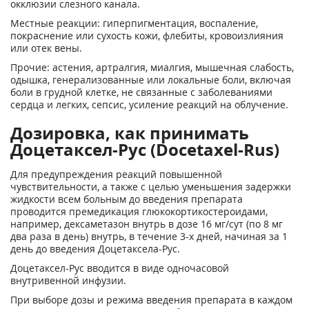
окклюзии слезного канала.
Местные реакции: гиперпигментация, воспаление,
покраснение или сухость кожи, флебиты, кровоизлияния
или отек вены.
Прочие: астения, артралгия, миалгия, мышечная слабость,
одышка, генерализованные или локальные боли, включая
боли в грудной клетке, не связанные с заболеваниями
сердца и легких, сепсис, усиление реакций на облучение.
Дозировка, как принимать
Доцетаксел-Рус (Docetaxel-Rus)
Для предупреждения реакций повышенной
чувствительности, а также с целью уменьшения задержки
жидкости всем больным до введения препарата
проводится премедикация глюкокортикостероидами,
например, дексаметазон внутрь в дозе 16 мг/сут (по 8 мг
два раза в день) внутрь, в течение 3-х дней, начиная за 1
день до введения Доцетаксела-Рус.
Доцетаксел-Рус вводится в виде одночасовой
внутривенной инфузии.
При выборе дозы и режима введения препарата в каждом