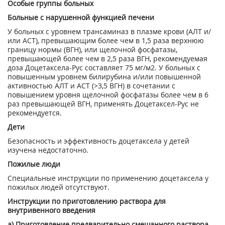
Особые группы больных
Больные с нарушенной функцией печени
У больных с уровнем трансаминаз в плазме крови (АЛТ и/
или ACT), превышающим более чем в 1,5 раза верхнюю
границу нормы (ВГН), или щелочной фосфатазы,
превышающей более чем в 2,5 раза ВГН, рекомендуемая
доза Доцетаксела-Рус составляет 75 мг/м
2
. У больных с
повышенным уровнем билирубина и/или повышенной
активностью АЛТ и ACT (>3,5 ВГН) в сочетании с
повышением уровня щелочной фосфатазы более чем в 6
раз превышающей ВГН, применять Доцетаксел-Рус не
рекомендуется.
Дети
Безопасность и эффективность доцетаксела у детей
изучена недостаточно.
Пожилые люди
Специальные инструкции по применению доцетаксела у
пожилых людей отсутствуют.
Инструкции по приготовлению раствора для
внутривенного введения
а) Приготовление предварительно смешанного раствора