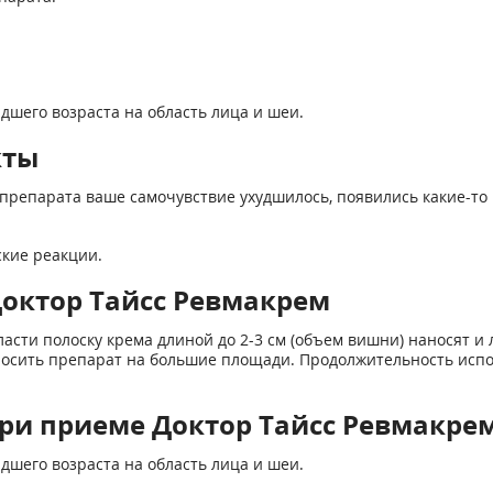
дшего возраста на область лица и шеи.
кты
препарата ваше самочувствие ухудшилось, появились какие-то 
кие реакции.
Доктор Тайсс Ревмакрем
ласти полоску крема длиной до 2-3 см (объем вишни) наносят 
аносить препарат на большие площади. Продолжительность испо
ри приеме Доктор Тайсс Ревмакре
дшего возраста на область лица и шеи.