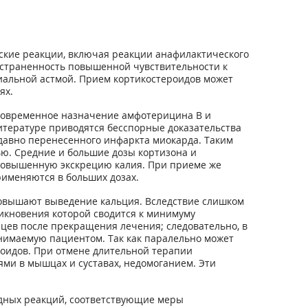
ские реакции, включая реакции анафилактического
остраненность повышенной чувствительности к
хиальной астмой. Прием кортикостероидов может
ях.
дновременное назначение амфотерицина В и
итературе приводятся бесспорные доказательства
давно перенесенного инфаркта миокарда. Таким
ью. Средние и большие дозы кортизона и
 повышенную экскрецию калия. При приеме же
рименяются в больших дозах.
повышают выведение кальция. Вследствие слишком
икновения которой сводится к минимуму
цев после прекращения лечения; следовательно, в
инимаемую пациентом. Так как паралельно может
оидов. При отмене длительной терапии
и в мышцах и суставах, недомоганием. Эти
дных реакций, соответствующие меры