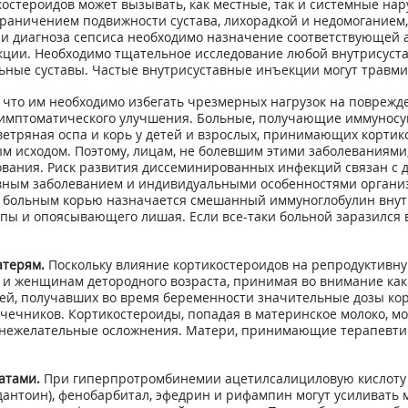
остероидов может вызывать, как местные, так и системные нар
ничением подвижности сустава, лихорадкой и недомоганием, 
ии диагноза сепсиса необходимо назначение соответствующей 
кции. Необходимо тщательное исследование любой внутрисуста
ьные суставы. Частые внутрисуставные инъекции могут травмир
 что им необходимо избегать чрезмерных нагрузок на поврежд
 симптоматического улучшения. Больные, получающие иммунос
етряная оспа и корь у детей и взрослых, принимающих корти
ым исходом. Поэтому, лицам, не болевшим этими заболеваниями
ания. Риск развития диссеминированных инфекций связан с д
овным заболеванием и индивидуальными особенностями организм
е с больным корью назначается смешанный иммуноглобулин внут
ы и опоясывающего лишая. Если все-таки больной заразился 
терям.
Поскольку влияние кортикостероидов на репродуктивную
и женщинам детородного возраста, принимая во внимание как
рей, получавших во время беременности значительные дозы ко
чников. Кортикостероиды, попадая в материнское молоко, мог
 нежелательные осложнения. Матери, принимающие терапевтич
атами.
При гиперпротромбинемии ацетилсалициловую кислоту в
антоин), фенобарбитал, эфедрин и рифампин могут усиливать 