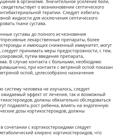
ушения в организме. Значительное усиление боли,
свидетельствует о возникновении септического
антибактериальной терапии. Следует избегать
вной жидкости для исключения септического
овать ткани сустава.
енные суставы до полного исчезновения
уппресивные лекарственные препараты, более
костероиды и имеющих сниженный иммунитет, могут
, следует принимать меры предосторожности, с тем,
озировкой, путем введения препарата,
а. В случае контакта с больными, необходимо
римышечно, при контакте с ветряной оспой показан
ветряной оспой, целесообразно назначение
 систему человека не изучалось, следует
 ожидаемый эффект от лечения, так и возможный
ртикостероидов, должны обязательно обследоваться
ут подавлять рост ребенка, влиять на эндогенную
еские дозы кортикостероидов, должны
 сочетании с кортикостероидами следует
метаболический клиренс кортикостероидов, что