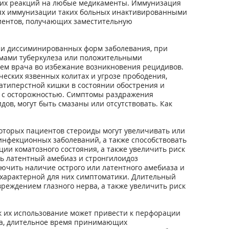
ких реакций на любые медикаменты. Иммунизация
ях иммунизации таких больных инактивированными
иентов, получающих заместительную
ли диссиминированных форм заболевания, при
рмами туберкулеза или положительными
ем врача во избежание возникновения рецидивов.
еских язвенных колитах и угрозе прободения,
цатиперстной кишки в состоянии обострения и
ся с осторожностью. Симптомы раздражения
в, могут быть смазаны или отсутствовать. Как
оторых пациентов стероиды могут увеличивать или
нфекционных заболеваний, а также способствовать
и коматозного состояния, а также увеличить риск
ь латентный амебиаз и стронгилоидоз
лючить наличие острого или латентного амебиаза и
 характерной для них симптоматики. Длительный
реждением глазного нерва, а также увеличить риск
ак их использование может привести к перфорации
та, длительное время принимающих