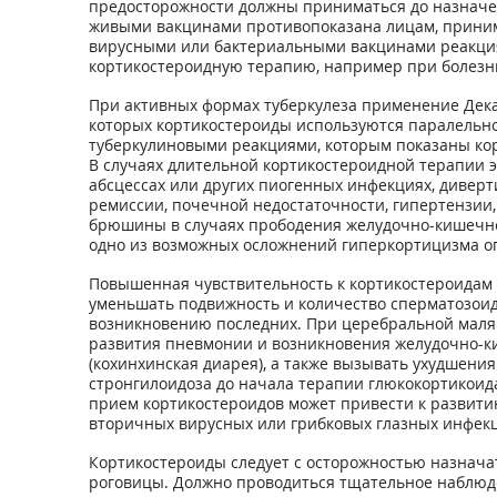
предосторожности должны приниматься до назначе
живыми вакцинами противопоказана лицам, прини
вирусными или бактериальными вакцинами реакция
кортикостероидную терапию, например при болезн
При активных формах туберкулеза применение Дек
которых кортикостероиды используются паралельно
туберкулиновыми реакциями, которым показаны ко
В случаях длительной кортикостероидной терапии 
абсцессах или других пиогенных инфекциях, диверт
ремиссии, почечной недостаточности, гипертензии,
брюшины в случаях прободения желудочно-кишечног
одно из возможных осложнений гиперкортицизма о
Повышенная чувствительность к кортикостероидам 
уменьшать подвижность и количество сперматозоид
возникновению последних. При церебральной маляр
развития пневмонии и возникновения желудочно-ки
(кохинхинская диарея), а также вызывать ухудшени
стронгилоидоза до начала терапии глюкокортикоид
прием кортикостероидов может привести к развитию
вторичных вирусных или грибковых глазных инфек
Кортикостероиды следует с осторожностью назначат
роговицы. Должно проводиться тщательное наблюде