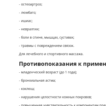
- остеоартроз;
- люмбаго;
- ишиас;
- невралгии;
- боли в спине, мышцах, суставах;
- травмы с повреждением связок.
Для лечебного и спортивного массажа.
Противопоказания к приме
- младенческий возраст (до 1 года);
- бронхиальная астма;
- коклюш;
- нарушения целостности кожных покровов;
- повышенная чувствительность к компонентам пре