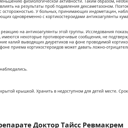
меньшению физиологической активности. Таким образом, необ
т влиять на результаты проб подавления дексаметазоном. Поэ
я с осторожностью. У больных, принимающих индометацин, наб
ющих одновременно с кортикостероидами антикоагулянты кума
реакцию на антикоагулянты этой группы. Исследования показ
о, имеются некоторые противоречивые сообщения, не подтверж
ачение калий выводящих диуретиков на фоне проводимой кортик
 фоне приема кортикостероидов может давать ложно-отрицател
 наблюдались.
крытой крышкой. Хранить в недоступном для детей месте. Срок г
репарате Доктор Тайсс Ревмакрем