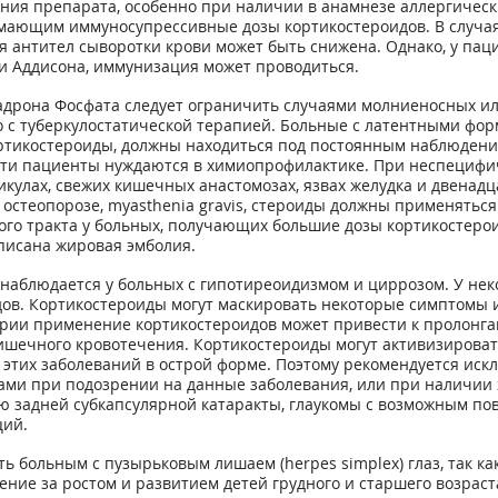
ния препарата, особенно при наличии в анамнезе аллергичес
мающим иммуносупрессивные дозы кортикостероидов. В случа
 антител сыворотки крови может быть снижена. Однако, у пац
и Аддисона, иммунизация может проводиться.
адрона Фосфата следует ограничить случаями молниеносных и
 с туберкулостатической терапией. Больные с латентными фо
ртикостероиды, должны находиться под постоянным наблюдени
эти пациенты нуждаются в химиопрофилактике. При неспецифич
икулах, свежих кишечных анастомозах, язвах желудка и двенад
 остеопорозе, myasthenia gravis, стероиды должны применять
о тракта у больных, получающих большие дозы кортикостероидо
писана жировая эмболия.
наблюдается у больных с гипотиреоидизмом и циррозом. У нек
ов. Кортикостероиды могут маскировать некоторые симптомы и
ии применение кортикостероидов может привести к пролонгаци
шечного кровотечения. Кортикостероиды могут активизироват
я этих заболеваний в острой форме. Поэтому рекомендуется иск
ами при подозрении на данные заболевания, или при наличии
 задней субкапсулярной катаракты, глаукомы с возможным пов
ций.
ь больным с пузырьковым лишаем (herpes simplex) глаз, так к
ние за ростом и развитием детей грудного и старшего возрас