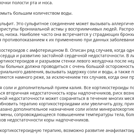
очки полости рта и носа.
ромыть большим количеством воды.
льфит. Это сульфитное соединение может вызывать аллергиче
 приступы бронхиальной астмы у восприимчивых людей. Распр
о, низка. Наиболее часто она встречается у страдающих брон
ся противопоказанием к их применению при данных заболевани
костероидов с амфотерицином В. Описан ряд случаев, когда о
сердца и развитию застойной сердечной недостаточности. В л
тикостероидов и разрывом стенки левого желудочка после не
ппы больных должна проводиться с очень большой осторожност
риального давления, вызывать задержку соли и воды, а также
яются намного реже, за исключением тех случаев, когда они п
ия соли и дополнительный прием калия. Все кортикостероиды 
ся вторичная недостаточность коры надпочечников, риск возн
ной недостаточности может сохраняться в течение многих меся
зобновить терапию кортикостероидами или увеличить дозу, пр
азано дополнительное назначение соли и/или минералокортик
тмены, сопровождающееся повышением температуры тела, болям
ков недостаточности коры надпочечников.
 кортикостероидную терапию, возможно развитие анафилактои