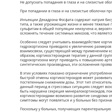
Не допускать попадания в глаза и на слизистые обол
При попадании в глаза и на слизистые оболочки п
Инъекции Декадрона Фосфата содержат натрия бису
типа, а также угрожающие жизни и менее тяжелые
сульфитам в общей популяции неизучена и, вероятн
осложнять течение системных микозов, что являет
Особенно следует учитывать взаимодействие корти
гидрокортизона приводило к увеличению размеров 
взаимосвязи, существующей между применением кор
образом, кортикостероидная терапия у данной гру
гидрокортизона могут приводить к повышению арте
синтетических производных, эти осложнения проявл
В этих условиях показано ограничение употреблен
быстрой отмены кортикостероидов может развивать
постепенным снижением дозы. Этот тип относитель
данный период в стрессовых ситуациях следует во
быть нарушена секреция минералокортикоидов, пок
кортикостероидами возможно развитие синдрома о
симптомы могут появляться и у больных без призна
Поскольку у больных, получающих парентеральную