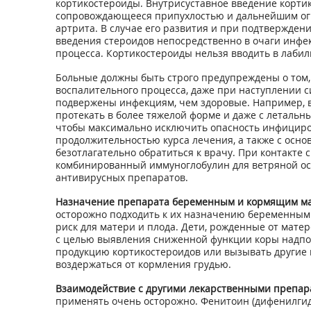
кортикостероиды. Внутрисуставное введение кортик
сопровождающееся припухлостью и дальнейшим огра
артрита. В случае его развития и при подтвержден
введения стероидов непосредственно в очаги инфе
процесса. Кортикостероиды нельзя вводить в лабил
Больные должны быть строго предупреждены о том,
воспалительного процесса, даже при наступлении
подвержены инфекциям, чем здоровые. Например, в
протекать в более тяжелой форме и даже с летальн
чтобы максимально исключить опасность инфициров
продолжительностью курса лечения, а также с осн
безотлагательно обратиться к врачу. При контакт
комбинированный иммуноглобулин для ветряной осп
антивирусных препаратов.
Назначение препарата беременным и кормящим ма
осторожно подходить к их назначению беременным 
риск для матери и плода. Дети, рожденные от мате
с целью выявления сниженной функции коры надпоче
продукцию кортикостероидов или вызывать другие
воздержаться от кормления грудью.
Взаимодействие с другими лекарственными препар
применять очень осторожно. Фенитоин (дифенилгид