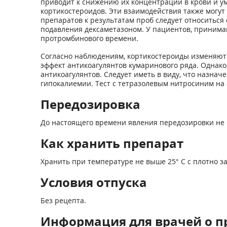
приводит к снижению их концентрации в крови и у
кортикостероидов. Эти взаимодействия также могу
препаратов к результатам проб следует относитьс
подавления дексаметазоном. У пациентов, принима
протромбинового времени.
Согласно наблюдениям, кортикостероиды изменяют 
эффект антикоагулянтов кумаринового ряда. Однак
антикоагулянтов. Следует иметь в виду, что назн
гипокалиемии. Тест с тетразолевым нитросиним на
Передозировка
До настоящего времени явления передозировки не
Как хранить препарат
Хранить при температуре не выше 25° С с плотно за
Условия отпуска
Без рецепта.
Информация для врачей о п