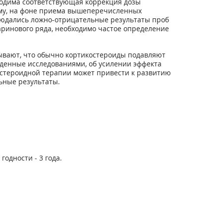
ходима соответствующая коррекция дозы
тому, на фоне приема вышеперечисленных
людались ложно-отрицательные результаты проб
ринового ряда, необходимо частое определение
ывают, что обычно кортикостероиды подавляют
денные исследованиями, об усилении эффекта
остероидной терапии может привести к развитию
ьные результаты.
одности - 3 года.