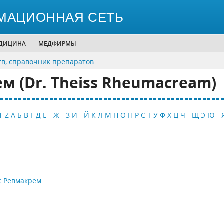
МАЦИОННАЯ СЕТЬ
ЕДИЦИНА
МЕДФИРМЫ
тв, справочник препаратов
м (Dr. Theiss Rheumacream)
1-Z
А
Б
В
Г
Д
Е - Ж - З
И - Й
К
Л
М
Н
О
П
Р
С
Т
У
Ф
Х
Ц
Ч - Щ
Э
Ю - 
с Ревмакрем