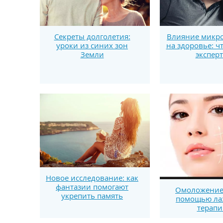
Секреты долголетия:
Влияние микро
уроки из синих зон
на здоровье: ч
Земли
экспер
Новое исследование: как
фантазии помогают
Омоложение 
укрепить память
помощью ла
терапи