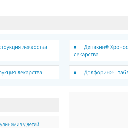
струкция лекарства
Депакин® Хронос
лекарства
рукция лекарства
Долфорин® - табл
улинемия у детей