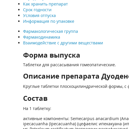
Как хранить препарат
Срок годности
Условия отпуска
Информация по упаковке
Фармакологическая группа
Фармакодинамика
Взаимодействие с другими веществами
Форма выпуска
Таблетки для рассасывания гомеопатические.
Описание препарата Дуоден
Круглые таблетки плоскоцилиндрической формы, с фа
Состав
На 1 таблетку:
активные компоненты: Semecarpus anacardium (Anaca
ipecacuanha (Ipecacuanha) (цефаелис ипекакуана (ипек
мг, Petroleum rectificatum (петролеум ректификатум)