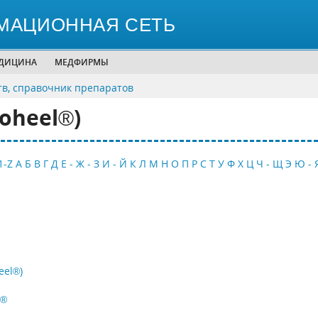
МАЦИОННАЯ СЕТЬ
ЕДИЦИНА
МЕДФИРМЫ
тв, справочник препаратов
oheel®)
1-Z
А
Б
В
Г
Д
Е - Ж - З
И - Й
К
Л
М
Н
О
П
Р
С
Т
У
Ф
Х
Ц
Ч - Щ
Э
Ю - 
eel®)
ь®