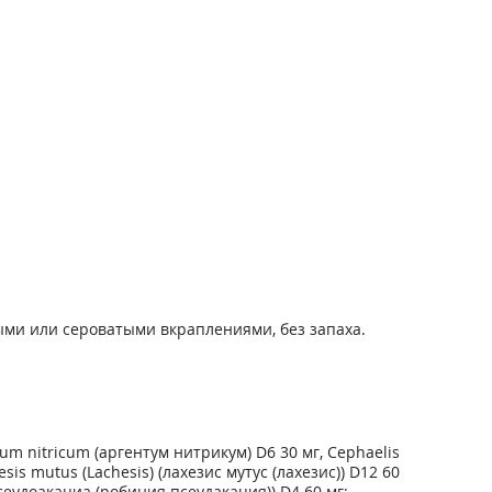
тыми или сероватыми вкраплениями, без запаха.
m nitricum (аргентум нитрикум) D6 30 мг, Cephaelis
sis mutus (Lachesis) (лахезис мутус (лахезис)) D12 60
псеудоакациа (робиния псеудакация)) D4 60 мг;