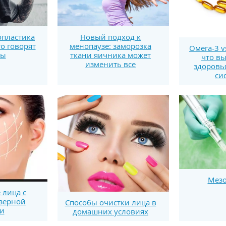
пластика
Новый подход к
то говорят
менопаузе: заморозка
Омега-3 v
ты
ткани яичника может
что вы
изменить все
здоровь
си
Мезо
лица с
зерной
Способы очистки лица в
и
домашних условиях