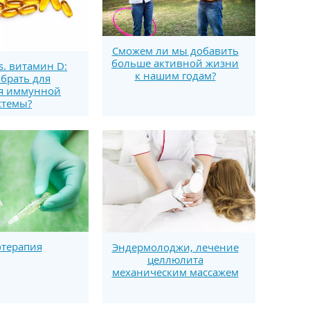
Сможем ли мы добавить
больше активной жизни
s. витамин D:
к нашим годам?
брать для
я иммунной
стемы?
терапия
Эндермолоджи, лечение
целлюлита
механическим массажем