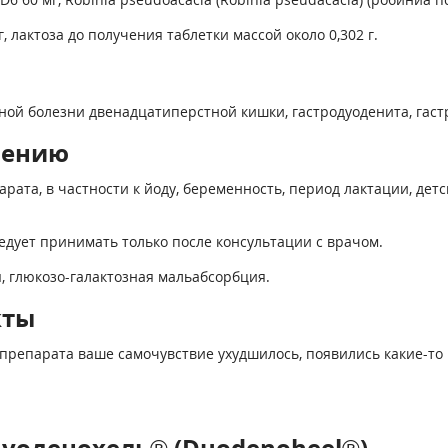
 лактоза до получения таблетки массой около 0,302 г.
ой болезни двенадцатиперстной кишки, гастродуоденита, гаст
нению
та, в частности к йоду, беременность, период лактации, детск
дует принимать только после консультации с врачом.
, глюкозо-галактозная мальабсорбция.
кты
препарата ваше самочувствие ухудшилось, появились какие-то 
уоденохель® (Duodenoheel®)