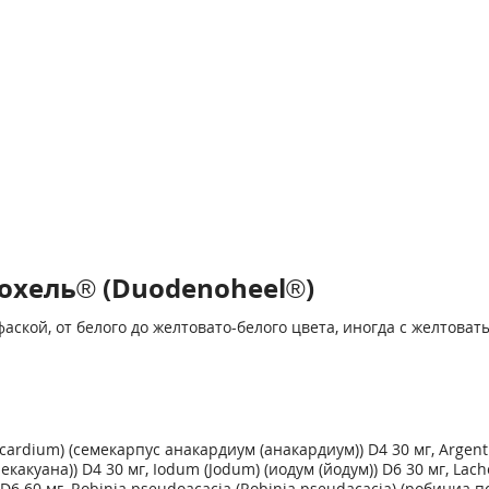
охель® (Duodenoheel®)
ской, от белого до желтовато-белого цвета, иногда с желтова
rdium) (семекарпус анакардиум (анакардиум)) D4 30 мг, Argentu
акуана)) D4 30 мг, Iodum (Jodum) (иодум (йодум)) D6 30 мг, Lache
 D6 60 мг, Robinia pseudoacacia (Robinia pseudacacia) (робиниа 