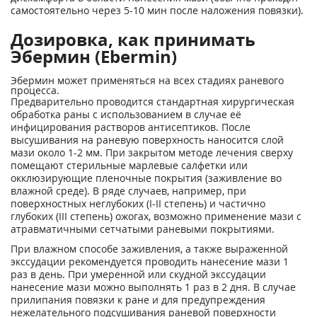
самостоятельно через 5-10 мин после наложения повязки).
Дозировка, как принимать
Эбермин (Ebermin)
Эбермин может применяться на всех стадиях раневого
процесса.
Предварительно проводится стандартная хирургическая
обработка раны с использованием в случае её
инфицирования растворов антисептиков. После
высушивания на раневую поверхность наносится слой
мази около 1-2 мм. При закрытом методе лечения сверху
помещают стерильные марлевые салфетки или
окклюзирующие пленочные покрытия (заживление во
влажной среде). В ряде случаев, например, при
поверхностных неглубоких (I-II степень) и частично
глубоких (III степень) ожогах, возможно применение мази с
атравматичными сетчатыми раневыми покрытиями.
При влажном способе заживления, а также выраженной
экссудации рекомендуется проводить нанесение мази 1
раз в день. При умеренной или скудной экссудации
нанесение мази можно выполнять 1 раз в 2 дня. В случае
прилипания повязки к ране и для предупреждения
нежелательного подсушивания раневой поверхности