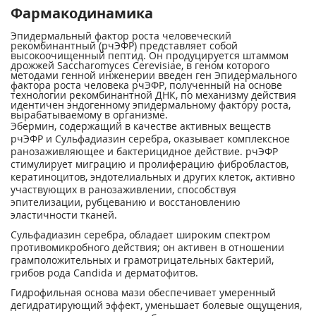
Фармакодинамика
Эпидермальный фактор роста человеческий
рекомбинантный (рчЭФР) представляет собой
высокоочищенный пептид. Он продуцируется штаммом
дрожжей Saccharomyces Cerevisiae, в геном которого
методами генной инженерии введен ген Эпидермального
фактора роста человека рчЭФР, полученный на основе
технологии рекомбинантной ДНК, по механизму действия
идентичен эндогенному эпидермальному фактору роста,
вырабатываемому в организме.
Эбермин, содержащий в качестве активных веществ
рчЭФР и Сульфадиазин серебра, оказывает комплексное
ранозаживляющее и бактерицидное действие. рчЭФР
стимулирует миграцию и пролиферацию фибробластов,
кератиноцитов, эндотелиальных и других клеток, активно
участвующих в ранозаживлении, способствуя
эпителизации, рубцеванию и восстановлению
эластичности тканей.
Сульфадиазин серебра, обладает широким спектром
противомикробного действия; он активен в отношении
грамположительных и грамотрицательных бактерий,
грибов рода Candida и дерматофитов.
Гидрофильная основа мази обеспечивает умеренный
дегидратирующий эффект, уменьшает болевые ощущения,