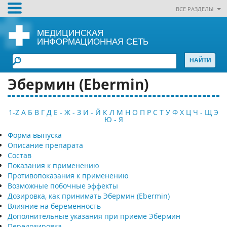
ВСЕ РАЗДЕЛЫ
МЕДИЦИНСКАЯ
ИНФОРМАЦИОННАЯ СЕТЬ
Эбермин (Ebermin)
1-Z
А
Б
В
Г
Д
Е - Ж - З
И - Й
К
Л
М
Н
О
П
Р
С
Т
У
Ф
Х
Ц
Ч - Щ
Э
Ю - Я
Форма выпуска
Описание препарата
Состав
Показания к применению
Противопоказания к применению
Возможные побочные эффекты
Дозировка, как принимать Эбермин (Ebermin)
Влияние на беременность
Дополнительные указания при приеме Эбермин
Передозировка