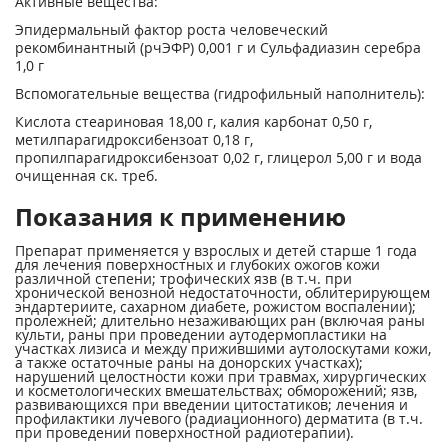
Активные вещества:
Эпидермальный фактор роста человеческий
рекомбинантный (рчЭФР) 0,001 г и Сульфадиазин серебра
1,0 г
Вспомогательные вещества (гидрофильный наполнитель):
Кислота стеариновая 18,00 г, калия карбонат 0,50 г,
метилпарагидроксибензоат 0,18 г,
пропилпарагидроксибензоат 0,02 г, глицерол 5,00 г и вода
очищенная ск. треб.
Показания к применению
Препарат применяется у взрослых и детей старше 1 года
для лечения поверхностных и глубоких ожогов кожи
различной степени; трофических язв (в т.ч. при
хронической венозной недостаточности, облитерирующем
эндартериите, сахарном диабете, рожистом воспалении);
пролежней; длительно незаживающих ран (включая раны
культи, раны при проведении аутодермопластики на
участках лизиса и между прижившими аутолоскутами кожи,
а также остаточные раны на донорских участках);
нарушений целостности кожи при травмах, хирургических
и косметологических вмешательствах; обморожений; язв,
развивающихся при введении цитостатиков; лечения и
профилактики лучевого (радиационного) дерматита (в т.ч.
при проведении поверхностной радиотерапии).