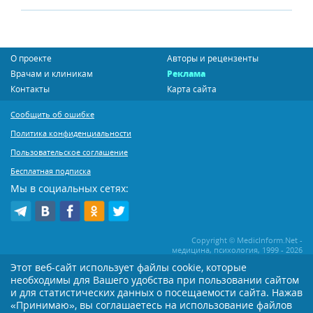
О проекте
Авторы и рецензенты
Врачам и клиникам
Реклама
Контакты
Карта сайта
Сообщить об ошибке
Политика конфиденциальности
Пользовательское соглашение
Бесплатная подписка
Мы в социальных сетях:
Copyright © MedicInform.Net -
медицина, психология, 1999 - 2026
Этот веб-сайт использует файлы cookie, которые
необходимы для Вашего удобства при пользовании сайтом
Копирование или иное распространение статей нашего сайта строго
воспрещается. Копирование раздела "Новости" допускается при наличии
и для статистических данных о посещаемости сайта. Нажав
активной открытой для поисковиков ссылки на MedicInform.Net
«Принимаю», вы соглашаетесь на использование файлов