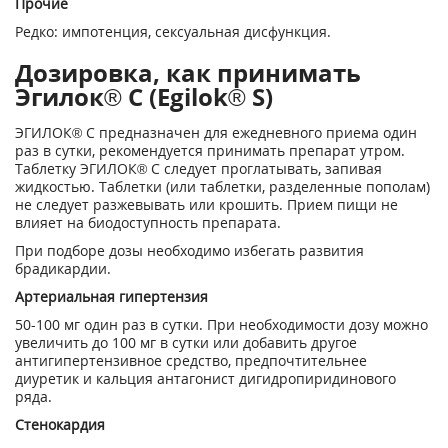
Прочие
Редко: импотенция, сексуальная дисфункция.
Дозировка, как принимать
Эгилок® С (Egilok® S)
ЭГИЛОК® С предназначен для ежедневного приема один
раз в сутки, рекомендуется принимать препарат утром.
Таблетку ЭГИЛОК® С следует проглатывать, запивая
жидкостью. Таблетки (или таблетки, разделенные пополам)
не следует разжевывать или крошить. Прием пищи не
влияет на биодоступность препарата.
При подборе дозы необходимо избегать развития
брадикардии.
Артериальная гипертензия
50-100 мг один раз в сутки. При необходимости дозу можно
увеличить до 100 мг в сутки или добавить другое
антигипертензивное средство, предпочтительнее
диуретик и кальция антагонист дигидропиридинового
ряда.
Стенокардия