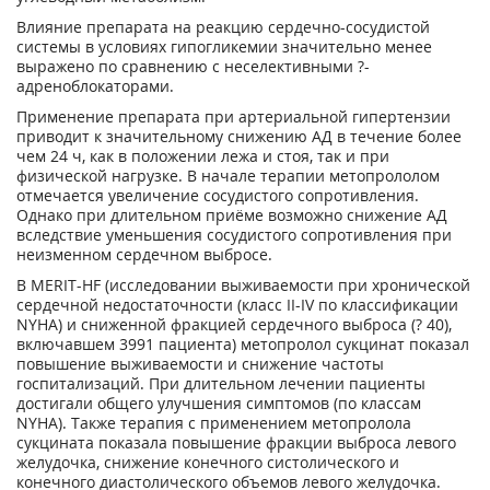
Влияние препарата на реакцию сердечно-сосудистой
системы в условиях гипогликемии значительно менее
выражено по сравнению с неселективными ?-
адреноблокаторами.
Применение препарата при артериальной гипертензии
приводит к значительному снижению АД в течение более
чем 24 ч, как в положении лежа и стоя, так и при
физической нагрузке. В начале терапии метопрололом
отмечается увеличение сосудистого сопротивления.
Однако при длительном приёме возможно снижение АД
вследствие уменьшения сосудистого сопротивления при
неизменном сердечном выбросе.
В MERIT-HF (исследовании выживаемости при хронической
сердечной недостаточности (класс II-IV по классификации
NYHA) и сниженной фракцией сердечного выброса (? 40),
включавшем 3991 пациента) метопролол сукцинат показал
повышение выживаемости и снижение частоты
госпитализаций. При длительном лечении пациенты
достигали общего улучшения симптомов (по классам
NYHA). Также терапия с применением метопролола
сукцината показала повышение фракции выброса левого
желудочка, снижение конечного систолического и
конечного диастолического объемов левого желудочка.