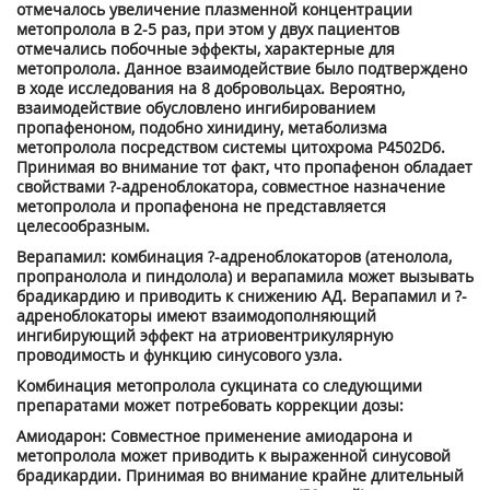
отмечалось увеличение плазменной концентрации
метопролола в 2-5 раз, при этом у двух пациентов
отмечались побочные эффекты, характерные для
метопролола. Данное взаимодействие было подтверждено
в ходе исследования на 8 добровольцах. Вероятно,
взаимодействие обусловлено ингибированием
пропафеноном, подобно хинидину, метаболизма
метопролола посредством системы цитохрома P4502D6.
Принимая во внимание тот факт, что пропафенон обладает
свойствами ?-адреноблокатора, совместное назначение
метопролола и пропафенона не представляется
целесообразным.
Верапамил: комбинация ?-адреноблокаторов (атенолола,
пропранолола и пиндолола) и верапамила может вызывать
брадикардию и приводить к снижению АД. Верапамил и ?-
адреноблокаторы имеют взаимодополняющий
ингибирующий эффект на атриовентрикулярную
проводимость и функцию синусового узла.
Комбинация метопролола сукцината со следующими
препаратами может потребовать коррекции дозы:
Амиодарон: Совместное применение амиодарона и
метопролола может приводить к выраженной синусовой
брадикардии. Принимая во внимание крайне длительный