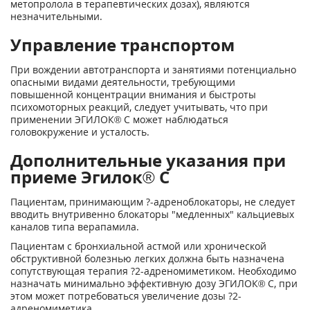
метопролола в терапевтических дозах), являются
незначительными.
Управление транспортом
При вождении автотранспорта и занятиями потенциально
опасными видами деятельности, требующими
повышенной концентрации внимания и быстроты
психомоторных реакций, следует учитывать, что при
применении ЭГИЛОК® С может наблюдаться
головокружение и усталость.
Дополнительные указания при
приеме Эгилок® С
Пациентам, принимающим ?-адреноблокаторы, не следует
вводить внутривенно блокаторы "медленных" кальциевых
каналов типа верапамила.
Пациентам с бронхиальной астмой или хронической
обструктивной болезнью легких должна быть назначена
сопутствующая терапия ?
2
-адреномиметиком. Необходимо
назначать минимально эффективную дозу ЭГИЛОК® С, при
этом может потребоваться увеличение дозы ?2-
адреномиметика.