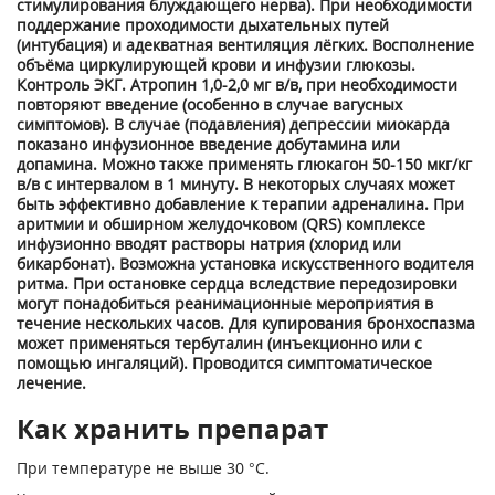
стимулирования блуждающего нерва). При необходимости
поддержание проходимости дыхательных путей
(интубация) и адекватная вентиляция лёгких. Восполнение
объёма циркулирующей крови и инфузии глюкозы.
Контроль ЭКГ. Атропин 1,0-2,0 мг в/в, при необходимости
повторяют введение (особенно в случае вагусных
симптомов). В случае (подавления) депрессии миокарда
показано инфузионное введение добутамина или
допамина. Можно также применять глюкагон 50-150 мкг/кг
в/в с интервалом в 1 минуту. В некоторых случаях может
быть эффективно добавление к терапии адреналина. При
аритмии и обширном желудочковом (QRS) комплексе
инфузионно вводят растворы натрия (хлорид или
бикарбонат). Возможна установка искусственного водителя
ритма. При остановке сердца вследствие передозировки
могут понадобиться реанимационные мероприятия в
течение нескольких часов. Для купирования бронхоспазма
может применяться тербуталин (инъекционно или с
помощью ингаляций). Проводится симптоматическое
лечение.
Как хранить препарат
При температуре не выше 30 °С.