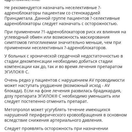
Не рекомендуется назначать неселективные ?-
адреноблокаторы пациентам со стенокардией
Принцметала. Данной группе пациентов ?-селективные
адреноблокаторы следует назначать с осторожностью.
При применении ?
1
-адреноблокаторов риск их влияния на
углеводный обмен или возможность маскирования
симптомов гипогликемии значительно меньше, чем при
применении неселективных ?-адреноблокаторов.
У больных с хронической сердечной недостаточностью в
стадии декомпенсации необходимо добиться стадии
компенсации как до, так и во время лечения препаратом
ЭГИЛОК® С.
Очень редко у пациентов с нарушением AV проводимости
может наступать ухудшение (возможный исход - AV
блокада). Если на фоне лечения развилась брадикардия,
дозу препарата ЭГИЛОК® С необходимо уменьшить или
следует постепенно отменить препарат.
Метопролол может усугублять течение имеющихся
нарушений периферического кровообращения в основном
вследствие снижения артериального давления.
Следует проявлять осторожность при назначении