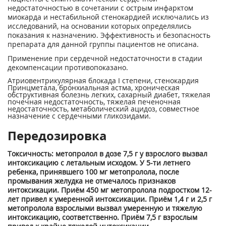
недостаточностью в сочетании с острым инфарктом
миокарда и нестабильной стенокардией исключались из
исследований, на основании которых определялись
показания к назначению. Эффективность и безопасность
препарата для данной группы пациентов не описана.
Применение при сердечной недостаточности в стадии
декомпенсации противопоказано.
Атриовентрикулярная блокада I степени, стенокардия
Принцметала, бронхиальная астма, хроническая
обструктивная болезнь легких, сахарный диабет, тяжелая
почечная недостаточность, тяжелая печеночная
недостаточность, метаболический ацидоз, совместное
назначение с сердечными гликозидами.
Передозировка
Токсичность: метопролол в дозе 7,5 г у взрослого вызвал
интоксикацию с летальным исходом. У 5-ти летнего
ребенка, принявшего 100 мг метопролола, после
промывания желудка не отмечалось признаков
интоксикации. Приём 450 мг метопролола подростком 12-
лет привел к умеренной интоксикации. Приём 1,4 г и 2,5 г
метопролола взрослыми вызвал умеренную и тяжелую
интоксикацию, соответственно. Приём 7,5 г взрослым