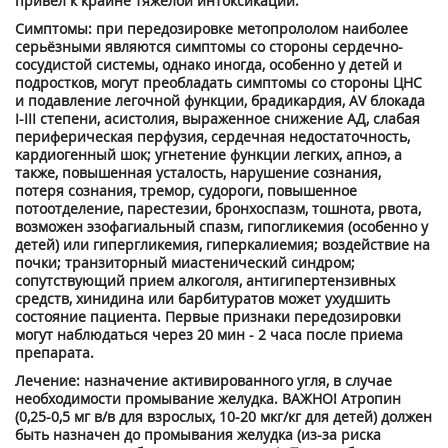
привел к крайне тяжелой интоксикации.
Симптомы: при передозировке метопрололом наиболее
серьёзными являются симптомы со стороны сердечно-
сосудистой системы, однако иногда, особенно у детей и
подростков, могут преобладать симптомы со стороны ЦНС
и подавление легочной функции, брадикардия, AV блокада
I-III степени, асистолия, выраженное снижение АД, слабая
периферическая перфузия, сердечная недостаточность,
кардиогенный шок; угнетение функции легких, апноэ, а
также, повышенная усталость, нарушение сознания,
потеря сознания, тремор, судороги, повышенное
потоотделение, парестезии, бронхоспазм, тошнота, рвота,
возможен эзофагиальный спазм, гипогликемия (особенно у
детей) или гипергликемия, гиперкалиемия; воздействие на
почки; транзиторный миастенический синдром;
сопутствующий прием алкоголя, антигипертензивных
средств, хинидина или барбитуратов может ухудшить
состояние пациента. Первые признаки передозировки
могут наблюдаться через 20 мин - 2 часа после приема
препарата.
Лечение: назначение активированного угля, в случае
необходимости промывание желудка. ВАЖНО! Атропин
(0,25-0,5 мг в/в для взрослых, 10-20 мкг/кг для детей) должен
быть назначен до промывания желудка (из-за риска