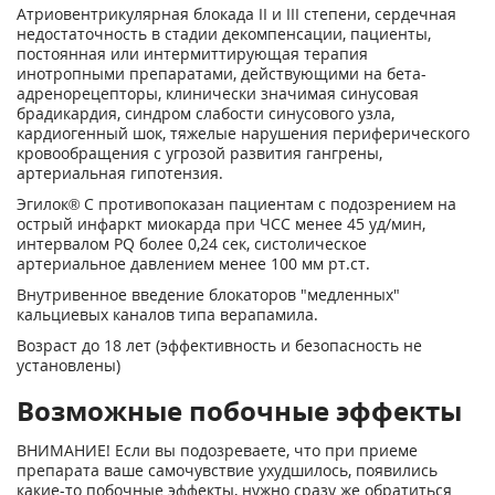
Атриовентрикулярная блокада II и III степени, сердечная
недостаточность в стадии декомпенсации, пациенты,
постоянная или интермиттирующая терапия
инотропными препаратами, действующими на бета-
адренорецепторы, клинически значимая синусовая
брадикардия, синдром слабости синусового узла,
кардиогенный шок, тяжелые нарушения периферического
кровообращения с угрозой развития гангрены,
артериальная гипотензия.
Эгилок® С противопоказан пациентам с подозрением на
острый инфаркт миокарда при ЧСС менее 45 уд/мин,
интервалом PQ более 0,24 сек, систолическое
артериальное давлением менее 100 мм рт.ст.
Внутривенное введение блокаторов "медленных"
кальциевых каналов типа верапамила.
Возраст до 18 лет (эффективность и безопасность не
установлены)
Возможные побочные эффекты
ВНИМАНИЕ! Если вы подозреваете, что при приеме
препарата ваше самочувствие ухудшилось, появились
какие-то побочные эффекты, нужно сразу же обратиться