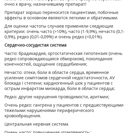
очно к врачу, назначившему препарат!
Препарат хорошо переносится пациентами, побочные
эффекты в основном являются легкими и обратимыми.
Для оценки частоты случаев применяли следующие
критерии: очень часто (>10%), часто (1-9,9%), нечасто (0,1-
0,9%), редко (0,01-0,09%) и очень редко (<0,01%).
Сердечно-сосудистая система
Часто: брадикардия, ортостатическая гипотензия (очень
редко сопровождающаяся обмороком), похолодание
конечностей, ощущение сердцебиения;
Нечасто: отеки, боли в области сердца, временное
усиление симптомов сердечной недостаточности, AV
блокада I степени; кардиогенный шок у пациентов с
острым инфарктом миокарда, боли в области сердца;
Редко: другие нарушения проводимости, аритмии;
Очень редко: гангрена у пациентов с предшествующими
тяжелыми нарушениями периферического
кровообращения.
Центральная нервная система
Очень часто: повышенная утомляемость;