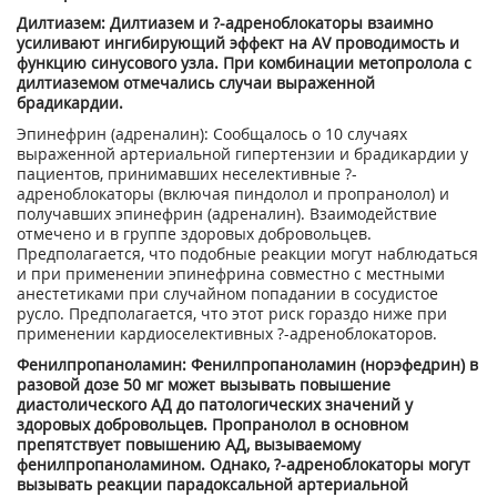
Дилтиазем: Дилтиазем и ?-адреноблокаторы взаимно
усиливают ингибирующий эффект на AV проводимость и
функцию синусового узла. При комбинации метопролола с
дилтиаземом отмечались случаи выраженной
брадикардии.
Эпинефрин (адреналин): Сообщалось о 10 случаях
выраженной артериальной гипертензии и брадикардии у
пациентов, принимавших неселективные ?-
адреноблокаторы (включая пиндолол и пропранолол) и
получавших эпинефрин (адреналин). Взаимодействие
отмечено и в группе здоровых добровольцев.
Предполагается, что подобные реакции могут наблюдаться
и при применении эпинефрина совместно с местными
анестетиками при случайном попадании в сосудистое
русло. Предполагается, что этот риск гораздо ниже при
применении кардиоселективных ?-адреноблокаторов.
Фенилпропаноламин: Фенилпропаноламин (норэфедрин) в
разовой дозе 50 мг может вызывать повышение
диастолического АД до патологических значений у
здоровых добровольцев. Пропранолол в основном
препятствует повышению АД, вызываемому
фенилпропаноламином. Однако, ?-адреноблокаторы могут
вызывать реакции парадоксальной артериальной