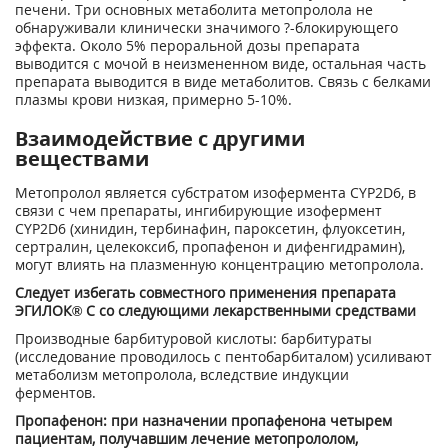
печени. Три основных метаболита метопролола не
обнаруживали клинически значимого ?-блокирующего
эффекта. Около 5% пероральной дозы препарата
выводится с мочой в неизмененном виде, остальная часть
препарата выводится в виде метаболитов. Связь с белками
плазмы крови низкая, примерно 5-10%.
Взаимодействие с другими
веществами
Метопролол является субстратом изофермента CYP2D6, в
связи с чем препараты, ингибирующие изофермент
CYP2D6 (хинидин, тербинафин, пароксетин, флуоксетин,
сертралин, целекоксиб, пропафенон и дифенгидрамин),
могут влиять на плазменную концентрацию метопролола.
Следует избегать совместного применения препарата
ЭГИЛОК® С со следующими лекарственными средствами
Производные барбитуровой кислоты: барбитураты
(исследование проводилось с пентобарбиталом) усиливают
метаболизм метопролола, вследствие индукции
ферментов.
Пропафенон: при назначении пропафенона четырем
пациентам, получавшим лечение метопрололом,