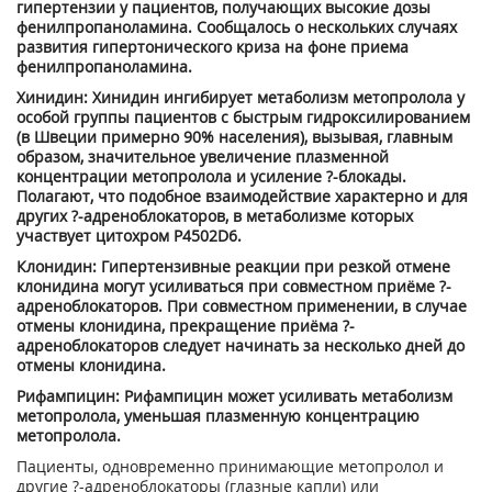
гипертензии у пациентов, получающих высокие дозы
фенилпропаноламина. Сообщалось о нескольких случаях
развития гипертонического криза на фоне приема
фенилпропаноламина.
Хинидин: Хинидин ингибирует метаболизм метопролола у
особой группы пациентов с быстрым гидроксилированием
(в Швеции примерно 90% населения), вызывая, главным
образом, значительное увеличение плазменной
концентрации метопролола и усиление ?-блокады.
Полагают, что подобное взаимодействие характерно и для
других ?-адреноблокаторов, в метаболизме которых
участвует цитохром P4502D6.
Клонидин: Гипертензивные реакции при резкой отмене
клонидина могут усиливаться при совместном приёме ?-
адреноблокаторов. При совместном применении, в случае
отмены клонидина, прекращение приёма ?-
адреноблокаторов следует начинать за несколько дней до
отмены клонидина.
Рифампицин: Рифампицин может усиливать метаболизм
метопролола, уменьшая плазменную концентрацию
метопролола.
Пациенты, одновременно принимающие метопролол и
другие ?-адреноблокаторы (глазные капли) или