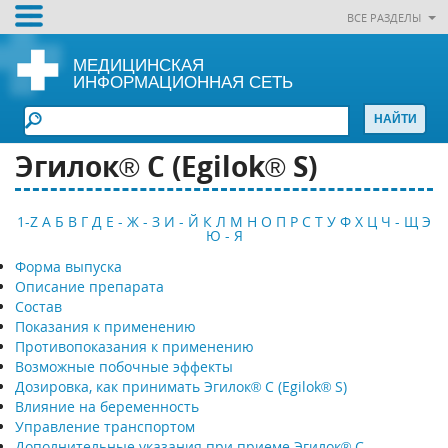
ВСЕ РАЗДЕЛЫ
МЕДИЦИНСКАЯ
ИНФОРМАЦИОННАЯ СЕТЬ
Эгилок® С (Egilok® S)
1-Z
А
Б
В
Г
Д
Е - Ж - З
И - Й
К
Л
М
Н
О
П
Р
С
Т
У
Ф
Х
Ц
Ч - Щ
Э
Ю - Я
Форма выпуска
Описание препарата
Состав
Показания к применению
Противопоказания к применению
Возможные побочные эффекты
Дозировка, как принимать Эгилок® С (Egilok® S)
Влияние на беременность
Управление транспортом
Дополнительные указания при приеме Эгилок® С