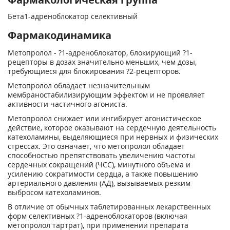
Бета1-адреноблокатор селективный
Фармакодинамика
Метопролол - ?
1
-адреноблокатор, блокирующий ?
1
-
рецепторы в дозах значительно меньших, чем дозы,
требующиеся для блокирования ?
2
-рецепторов.
Метопролол обладает незначительным
мембраностабилизирующим эффектом и не проявляет
активности частичного агониста.
Метопролол снижает или ингибирует агонистическое
действие, которое оказывают на сердечную деятельность
катехоламины, выделяющиеся при нервных и физических
стрессах. Это означает, что метопролол обладает
способностью препятствовать увеличению частоты
сердечных сокращений (ЧСС), минутного объема и
усилению сократимости сердца, а также повышению
артериального давления (АД), вызываемых резким
выбросом катехоламинов.
В отличие от обычных таблетированных лекарственных
форм селективных ?
1
-адреноблокаторов (включая
метопролол тартрат), при применении препарата