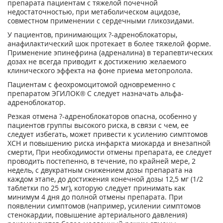
препарата пациентам с тяжелой почечной
недостаточностью, при метаболическом ацидозе,
совместном применении с сердечными гликозидами.
У пациентов, принимающих ?-адреноблокаторы,
анафилактический шок протекает в более тяжелой форме.
Применение эпинефрина (адреналина) в терапевтических
дозах не всегда приводит к достижению желаемого
клинического эффекта на фоне приема метопролола.
Пациентам с феохромоцитомой одновременно с
препаратом ЭГИЛОК® С следует назначать альфа-
адреноблокатор.
Резкая отмена ?-адреноблокаторов опасна, особенно у
пациентов группы высокого риска, в связи с чем, ее
следует избегать, может привести к усилению симптомов
ХСН и повышению риска инфаркта миокарда и внезапной
смерти, При необходимости отмены препарата, ее следует
проводить постепенно, в течение, по крайней мере, 2
недель, с двукратным снижением дозы препарата на
каждом этапе, до достижения конечной дозы 12,5 мг (1/2
таблетки по 25 мг), которую следует принимать как
минимум 4 дня до полной отмены препарата. При
появлении симптомов (например, усилении симптомов
стенокардии, повышение артериального давления)