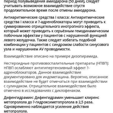
период полувыведения амиодарона (50 дней), следует
учитывать возможное взаимодействие спустя
продолжительное время после отмены амиодарона.
Антиаритмические средства I класса: Антиаритмические
средства I класса и ?-адреноблокаторы могут приводить к
суммированию отрицательного инотропного эффекта,
который может приводить к серьёзным гемодинамическим
побочным эффектам у пациентов с нарушенной функцией
левого желудочка. Также следует избегать подобной
комбинации у пациентов с синдромом слабости синусового
узла и нарушением AV проводимости.
Взаимодействие описано на примере дизопирамида.
Нестероидные противовоспалительные препараты (НПВП):
НПВП ослабляют антигипертензивный эффект ?-
адреноблокаторов. Данное взаимодействие
документировано для индометацина. Вероятно, описанное
взаимодействие не будет отмечаться при взаимодействии
с сулиндаком. Отрицательное взаимодействие было
отмечено в исследованиях с диклофенаком.
Дифенгидрамин: Дифенгидрамин уменьшает клиренс
метопролола до ?-гидроксиметопролола в 2,5 раза.
Одновременно наблюдается усиление действия
метопролола.