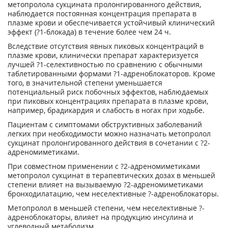
метопролола сукцината пролонгированного действия,
наблюдается постоянная концентрация препарата в
плазме крови и обеспечивается устойчивый клинический
эффект (?
1
-блокада) в течение более чем 24 ч.
Вследствие отсутствия явных пиковых концентраций в
плазме крови, клинически препарат характеризуется
лучшей ?
1
-селективностью по сравнению с обычными
таблетированными формами ?
1
-адреноблокаторов. Кроме
того, в значительной степени уменьшается
потенциальный риск побочных эффектов, наблюдаемых
при пиковых концентрациях препарата в плазме крови,
например, брадикардия и слабость в ногах при ходьбе.
Пациентам с симптомами обструктивных заболеваний
легких при необходимости можно назначать метопролол
сукцинат пролонгированного действия в сочетании с ?
2
-
адреномиметиками.
При совместном применении с ?
2
-адреномиметиками
метопролол сукцинат в терапевтических дозах в меньшей
степени влияет на вызываемую ?
2
-адреномиметиками
бронходилатацию, чем неселективные ?-адреноблокаторы.
Метопролол в меньшей степени, чем неселективные ?-
адреноблокаторы, влияет на продукцию инсулина и
углеводный метаболизм.