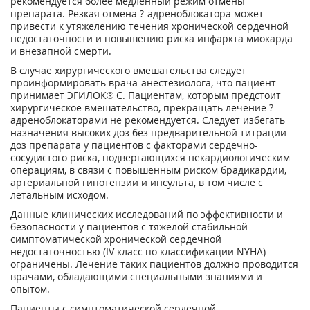
рекомендуется более медленный режим отмены
препарата. Резкая отмена ?-адреноблокатора может
привести к утяжелению течения хронической сердечной
недостаточности и повышению риска инфаркта миокарда
и внезапной смерти.
В случае хирургического вмешательства следует
проинформировать врача-анестезиолога, что пациент
принимает ЭГИЛОК® С. Пациентам, которым предстоит
хирургическое вмешательство, прекращать лечение ?-
адреноблокаторами не рекомендуется. Следует избегать
назначения высоких доз без предварительной титрации
доз препарата у пациентов с факторами сердечно-
сосудистого риска, подвергающихся некардиологическим
операциям, в связи с повышенным риском брадикардии,
артериальной гипотензии и инсульта, в том числе с
летальным исходом.
Данные клинических исследований по эффективности и
безопасности у пациентов с тяжелой стабильной
симптоматической хронической сердечной
недостаточностью (IV класс по классификации NYHA)
ограничены. Лечение таких пациентов должно проводится
врачами, обладающими специальными знаниями и
опытом.
Пациенты с симптоматической сердечной