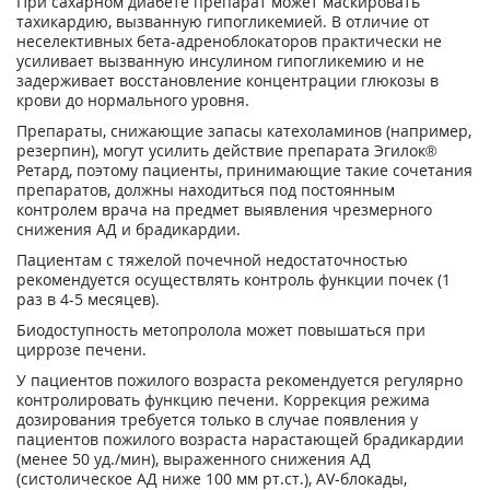
При сахарном диабете препарат может маскировать
тахикардию, вызванную гипогликемией. В отличие от
неселективных бета-адреноблокаторов практически не
усиливает вызванную инсулином гипогликемию и не
задерживает восстановление концентрации глюкозы в
крови до нормального уровня.
Препараты, снижающие запасы катехоламинов (например,
резерпин), могут усилить действие препарата Эгилок
®
Ретард, поэтому пациенты, принимающие такие сочетания
препаратов, должны находиться под постоянным
контролем врача на предмет выявления чрезмерного
снижения АД и брадикардии.
Пациентам с тяжелой почечной недостаточностью
рекомендуется осуществлять контроль функции почек (1
раз в 4-5 месяцев).
Биодоступность метопролола может повышаться при
циррозе печени.
У пациентов пожилого возраста рекомендуется регулярно
контролировать функцию печени. Коррекция режима
дозирования требуется только в случае появления у
пациентов пожилого возраста нарастающей брадикардии
(менее 50 уд./мин), выраженного снижения АД
(систолическое АД ниже 100 мм рт.ст.), AV-блокады,