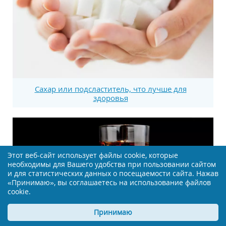
Сахар или подсластитель, что лучше для
здоровья
Этот веб-сайт использует файлы cookie, которые
необходимы для Вашего удобства при пользовании сайтом
и для статистических данных о посещаемости сайта. Нажав
«Принимаю», вы соглашаетесь на использование файлов
cookie.
Принимаю