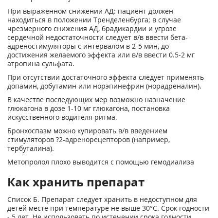
При выраженном снижении АД: пациент должен
находиться в положении Тренделенбурга; в случае
чрезмерного снижения АД, брадикардии и угрозе
сердечной недостаточности следует в/в ввести бета-
адреностимуляторы с интервалом в 2-5 мин, до
достижения желаемого эффекта или в/в ввести 0.5-2 мг
атропина сульфата.
При отсутствии достаточного эффекта следует применять
допамин, добутамин или норэпинефрин (норадреналин).
В качестве последующих мер возможно назначение
глюкагона в дозе 1-10 мг глюкагона, постановка
искусственного водителя ритма.
Бронхоспазм можно купировать в/в введением
стимуляторов ?
2
-адренорецепторов (например,
тербуталина).
Метопролол плохо выводится с помощью гемодиализа
Как хранить препарат
Список Б. Препарат следует хранить в недоступном для
детей месте при температуре не выше 30°C. Срок годности
- 5 лет. Не использовать по истечении срока годности,