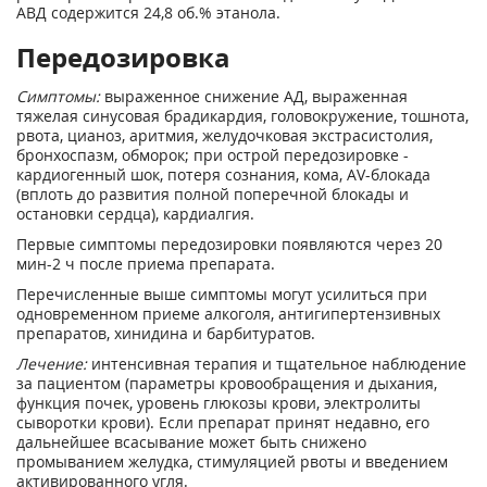
АВД содержится 24,8 об.% этанола.
Передозировка
Симптомы:
выраженное снижение АД, выраженная
тяжелая синусовая брадикардия, головокружение, тошнота,
рвота, цианоз, аритмия, желудочковая экстрасистолия,
бронхоспазм, обморок; при острой передозировке -
кардиогенный шок, потеря сознания, кома, AV-блокада
(вплоть до развития полной поперечной блокады и
остановки сердца), кардиалгия.
Первые симптомы передозировки появляются через 20
мин-2 ч после приема препарата.
Перечисленные выше симптомы могут усилиться при
одновременном приеме алкоголя, антигипертензивных
препаратов, хинидина и барбитуратов.
Лечение:
интенсивная терапия и тщательное наблюдение
за пациентом (параметры кровообращения и дыхания,
функция почек, уровень глюкозы крови, электролиты
сыворотки крови). Если препарат принят недавно, его
дальнейшее всасывание может быть снижено
промыванием желудка, стимуляцией рвоты и введением
активированного угля.