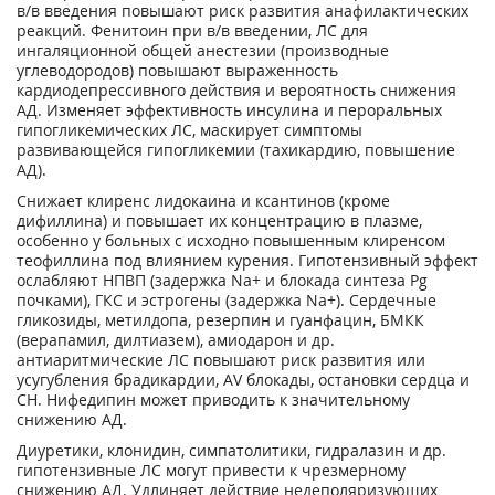
в/в введения повышают риск развития анафилактических
реакций. Фенитоин при в/в введении, ЛС для
ингаляционной общей анестезии (производные
углеводородов) повышают выраженность
кардиодепрессивного действия и вероятность снижения
АД. Изменяет эффективность инсулина и пероральных
гипогликемических ЛС, маскирует симптомы
развивающейся гипогликемии (тахикардию, повышение
АД).
Снижает клиренс лидокаина и ксантинов (кроме
дифиллина) и повышает их концентрацию в плазме,
особенно у больных с исходно повышенным клиренсом
теофиллина под влиянием курения. Гипотензивный эффект
ослабляют НПВП (задержка Na+ и блокада синтеза Pg
почками), ГКС и эстрогены (задержка Na+). Сердечные
гликозиды, метилдопа, резерпин и гуанфацин, БМКК
(верапамил, дилтиазем), амиодарон и др.
антиаритмические ЛС повышают риск развития или
усугубления брадикардии, AV блокады, остановки сердца и
СН. Нифедипин может приводить к значительному
снижению АД.
Диуретики, клонидин, симпатолитики, гидралазин и др.
гипотензивные ЛС могут привести к чрезмерному
снижению АД. Удлиняет действие недеполяризующих