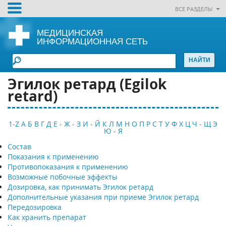
ВСЕ РАЗДЕЛЫ
МЕДИЦИНСКАЯ
ИНФОРМАЦИОННАЯ СЕТЬ
Эгилок ретард (Еgilok
retard)
1-Z
А
Б
В
Г
Д
Е - Ж - З
И - Й
К
Л
М
Н
О
П
Р
С
Т
У
Ф
Х
Ц
Ч - Щ
Э
Ю - Я
Состав
Показания к применению
Противопоказания к применению
Возможные побочные эффекты
Дозировка, как принимать Эгилок ретард
Дополнительные указания при приеме Эгилок ретард
Передозировка
Как хранить препарат