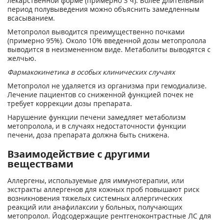
лекарственной форме (примерно 3 ч). Более длительный
период полувыведения можно объяснить замедленным
всасыванием.
Метопролол выводится преимущественно почками
(примерно 95%). Около 10% введенной дозы метопролола
выводится в неизмененном виде. Метаболиты выводятся с
желчью.
Фармакокинетика в особых клинических случаях
Метопролол не удаляется из организма при гемодиализе.
Лечение пациентов со сниженной функцией почек не
требует коррекции дозы препарата.
Нарушение функции печени замедляет метаболизм
метопролола, и в случаях недостаточности функции
печени, доза препарата должна быть снижена.
Взаимодействие с другими
веществами
Аллергены, используемые для иммунотерапии, или
экстракты аллергенов для кожных проб повышают риск
возникновения тяжелых системных аллергических
реакций или анафилаксии у больных, получающих
метопролол. Йодсодержащие рентгеноконтрастные ЛС для