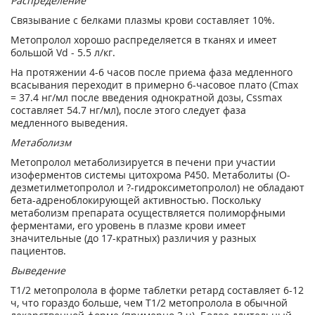
Распределение
Связывание с белками плазмы крови составляет 10%.
Метопролол хорошо распределяется в тканях и имеет
большой Vd - 5.5 л/кг.
На протяжении 4-6 часов после приема фаза медленного
всасывания переходит в примерно 6-часовое плато (Cmax
= 37.4 нг/мл после введения однократной дозы, Cssmax
составляет 54.7 нг/мл), после этого следует фаза
медленного выведения.
Метаболизм
Метопролол метаболизируется в печени при участии
изоферментов системы цитохрома Р450. Метаболиты (О-
дезметилметопролол и ?-гидроксиметопролол) не обладают
бета-адреноблокирующей активностью. Поскольку
метаболизм препарата осуществляется полиморфными
ферментами, его уровень в плазме крови имеет
значительные (до 17-кратных) различия у разных
пациентов.
Выведение
T1/2 метопролола в форме таблетки ретард составляет 6-12
ч, что гораздо больше, чем T1/2 метопролола в обычной