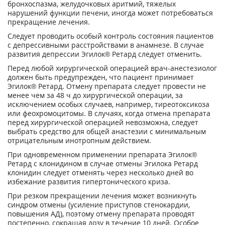
бронхоспазма, желудочковых аритмий, тяжелых
нарушений функции печени, иногда может потребоваться
прекращение лечения.
Следует проводить особый контроль состояния пациентов
с депрессивными расстройствами в анамнезе. В случае
развития депрессии Эгилок
®
Ретард следует отменить.
Перед любой хирургической операцией врач-анестезиолог
должен быть предупрежден, что пациент принимает
Эгилок
®
Ретард. Отмену препарата следует провести не
менее чем за 48 ч до хирургической операции, за
исключением особых случаев, например, тиреотоксикоза
или феохромоцитомы. В случаях, когда отмена препарата
перед хирургической операцией невозможна, следует
выбрать средство для общей анастезии с минимальным
отрицательным инотропным действием.
При одновременном применении препарата Эгилок
®
Ретард с клонидином в случае отмены Эгилока Ретард
клонидин следует отменять через несколько дней во
избежание развития гипертонического криза.
При резком прекращении лечения может возникнуть
синдром отмены (усиление приступов стенокардии,
повышения АД), поэтому отмену препарата проводят
постепенно, сокращая дозу в течение 10 дней. Особое