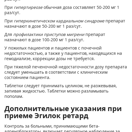
При
гипертиреозе
обычная доза составляет 50-200 мг 1
раз/сут.
При
гиперкинетическом кардиальном синдроме
препарат
назначают в дозе 50-200 мг 1 раз/сут.
Для
профилактики приступов мигрени
препарат
назначают в дозе 100-200 мг 1 раз/сут.
У пожилых пациентов и пациентов с почечной
недостаточностью, а также у пациентов, находящихся на
гемодиализе, коррекции дозы не требуется.
При тяжелой печеночной недостаточности дозу препарата
следует уменьшать в соответствии с клиническим
состоянием пациента.
Таблетки следует принимать целиком, не разжевывая,
запивая жидкостью. Таблетки можно разламывать
пополам.
Дополнительные указания при
приеме Эгилок ретард
Контроль за больными, принимающими бета-
адреноблокаторы, включает регулярное наблюдение за