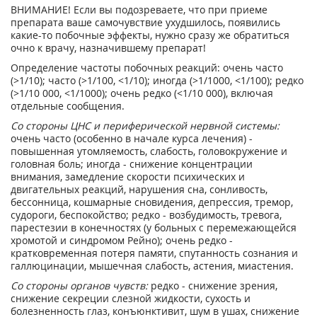
ВНИМАНИЕ! Если вы подозреваете, что при приеме
препарата ваше самочувствие ухудшилось, появились
какие-то побочные эффекты, нужно сразу же обратиться
очно к врачу, назначившему препарат!
Определение частоты побочных реакций: очень часто
(>1/10); часто (>1/100, <1/10); иногда (>1/1000, <1/100); редко
(>1/10 000, <1/1000); очень редко (<1/10 000), включая
отдельные сообщения.
Со стороны ЦНС и периферической нервной системы:
очень часто (особенно в начале курса лечения) -
повышенная утомляемость, слабость, головокружение и
головная боль; иногда - снижение концентрации
внимания, замедление скорости психических и
двигательных реакций, нарушения сна, сонливость,
бессонница, кошмарные сновидения, депрессия, тремор,
судороги, беспокойство; редко - возбудимость, тревога,
парестезии в конечностях (у больных с перемежающейся
хромотой и синдромом Рейно); очень редко -
кратковременная потеря памяти, спутанность сознания и
галлюцинации, мышечная слабость, астения, миастения.
Со стороны органов чувств:
редко - снижение зрения,
снижение секреции слезной жидкости, сухость и
болезненность глаз, конъюнктивит, шум в ушах, снижение