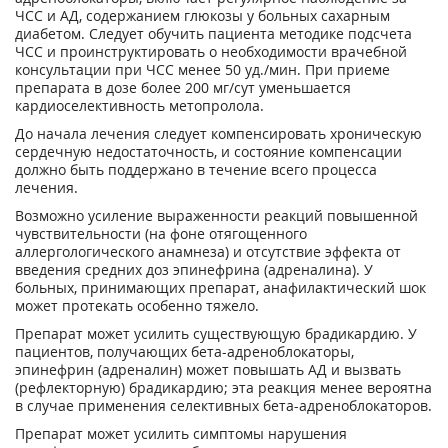
ЧСС и АД, содержанием глюкозы у больных сахарным
диабетом. Следует обучить пациента методике подсчета
ЧСС и проинструктировать о необходимости врачебной
консультации при ЧСС менее 50 уд./мин. При приеме
препарата в дозе более 200 мг/сут уменьшается
кардиоселективность метопролола.
До начала лечения следует компенсировать хроническую
сердечную недостаточность, и состояние компенсации
должно быть поддержано в течение всего процесса
лечения.
Возможно усиление выраженности реакций повышенной
чувствительности (на фоне отягощенного
аллергологического анамнеза) и отсутствие эффекта от
введения средних доз эпинефрина (адреналина). У
больных, принимающих препарат, анафилактический шок
может протекать особенно тяжело.
Препарат может усилить существующую брадикардию. У
пациентов, получающих бета-адреноблокаторы,
эпинефрин (адреналин) может повышать АД и вызвать
(рефлекторную) брадикардию; эта реакция менее вероятна
в случае применения селективных бета-адреноблокаторов.
Препарат может усилить симптомы нарушения