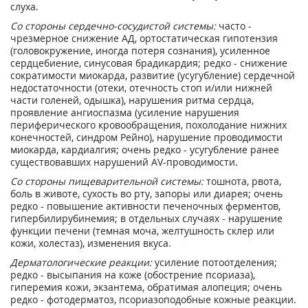
слуха.
Со стороны сердечно-сосудистой системы:
часто -
чрезмерное снижение АД, ортостатическая гипотензия
(головокружение, иногда потеря сознания), усиленное
сердцебиение, синусовая брадикардия; редко - снижение
сократимости миокарда, развитие (усугубление) сердечной
недостаточности (отеки, отечность стоп и/или нижней
части голеней, одышка), нарушения ритма сердца,
проявление ангиоспазма (усиление нарушения
периферического кровообращения, похолодание нижних
конечностей, синдром Рейно), нарушение проводимости
миокарда, кардиалгия; очень редко - усугубление ранее
существовавших нарушений AV-проводимости.
Со стороны пищеварительной системы:
тошнота, рвота,
боль в животе, сухость во рту, запоры или диарея; очень
редко - повышение активности печеночных ферментов,
гипербилирубинемия; в отдельных случаях - нарушение
функции печени (темная моча, желтушность склер или
кожи, холестаз), изменения вкуса.
Дерматологические реакции:
усиление потоотделения;
редко - высыпания на коже (обострение псориаза),
гиперемия кожи, экзантема, обратимая алопеция; очень
редко - фотодерматоз, псориазоподобные кожные реакции.