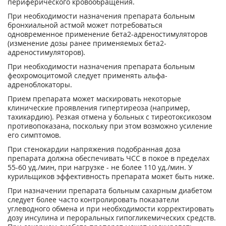
периферического кровообращения.
При необходимости назначения препарата больным
бронхиальной астмой может потребоваться
одновременное применение бета
2
-адреностимуляторов
(изменение дозы ранее применяемых бета
2
-
адреностимуляторов).
При необходимости назначения препарата больным
феохромоцитомой следует применять альфа-
адреноблокаторы.
Прием препарата может маскировать некоторые
клинические проявления гипертиреоза (например,
тахикардию). Резкая отмена у больных с тиреотоксикозом
противопоказана, поскольку при этом возможно усиление
его симптомов.
При стенокардии напряжения подобранная доза
препарата должна обеспечивать ЧСС в покое в пределах
55-60 уд./мин, при нагрузке - не более 110 уд./мин. У
курильщиков эффективность препарата может быть ниже.
При назначении препарата больным сахарным диабетом
следует более часто контролировать показатели
углеводного обмена и при необходимости корректировать
дозу инсулина и пероральных гипогликемических средств.