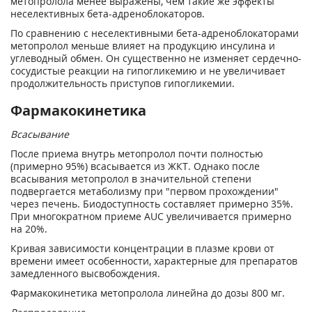
метопролола менее выражены, чем такие же эффекты
неселективных бета-адреноблокаторов.
По сравнению с неселективными бета-адреноблокаторами
метопролол меньше влияет на продукцию инсулина и
углеводный обмен. Он существенно не изменяет сердечно-
сосудистые реакции на гипогликемию и не увеличивает
продолжительность приступов гипогликемии.
Фармакокинетика
Всасывание
После приема внутрь метопролол почти полностью
(примерно 95%) всасывается из ЖКТ. Однако после
всасывания метопролол в значительной степени
подвергается метаболизму при "первом прохождении"
через печень. Биодоступность составляет примерно 35%.
При многократном приеме AUC увеличивается примерно
на 20%.
Кривая зависимости концентрации в плазме крови от
времени имеет особенности, характерные для препаратов
замедленного высвобождения.
Фармакокинетика метопролола линейна до дозы 800 мг.