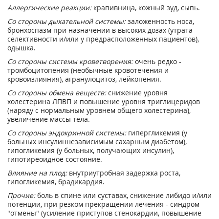
Аллергические реакции:
крапивница, кожный зуд, сыпь.
Со стороны дыхательной системы:
заложенность носа,
бронхоспазм при назначении в высоких дозах (утрата
селективности и/или у предрасположенных пациентов),
одышка.
Со стороны системы кроветворения:
очень редко -
тромбоцитопения (необычные кровотечения и
кровоизлияния), агранулоцитоз, лейкопения.
Со стороны обмена веществ:
снижение уровня
холестерина ЛПВП и повышение уровня триглицеридов
(наряду с нормальным уровнем общего холестерина),
увеличение массы тела.
Со стороны эндокринной системы:
гипергликемия (у
больных инсулиннезависимым сахарным диабетом),
гипогликемия (у больных, получающих инсулин),
гипотиреоидное состояние.
Влияние на плод:
внутриутробная задержка роста,
гипогликемия, брадикардия.
Прочие:
боль в спине или суставах, снижение либидо и/или
потенции, при резком прекращении лечения - синдром
"отмены" (усиление приступов стенокардии, повышение