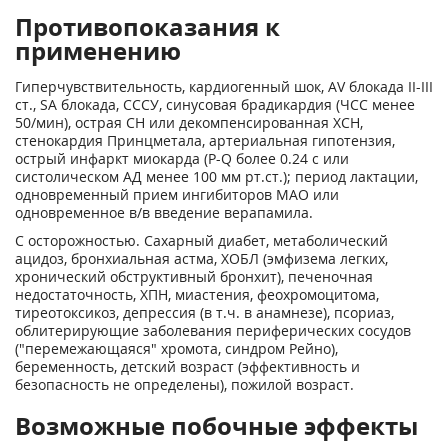
Противопоказания к
применению
Гиперчувствительность, кардиогенный шок, AV блокада II-III
ст., SA блокада, СССУ, синусовая брадикардия (ЧСС менее
50/мин), острая СН или декомпенсированная ХСН,
стенокардия Принцметала, артериальная гипотензия,
острый инфаркт миокарда (P-Q более 0.24 с или
систолическом АД менее 100 мм рт.ст.); период лактации,
одновременный прием ингибиторов МАО или
одновременное в/в введение верапамила.
C осторожностью. Сахарный диабет, метаболический
ацидоз, бронхиальная астма, ХОБЛ (эмфизема легких,
хронический обструктивный бронхит), печеночная
недостаточность, ХПН, миастения, феохромоцитома,
тиреотоксикоз, депрессия (в т.ч. в анамнезе), псориаз,
облитерирующие заболевания периферических сосудов
("перемежающаяся" хромота, синдром Рейно),
беременность, детский возраст (эффективность и
безопасность не определены), пожилой возраст.
Возможные побочные эффекты