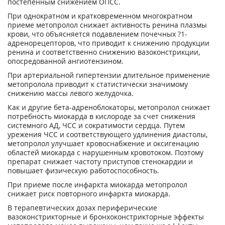
постепенным снижением ОПСС.
При однократном и кратковременном многократном
приеме метопролол снижает активность ренина плазмы
крови, что объясняется подавлением почечных ?1-
адренорецепторов, что приводит к снижению продукции
ренина и соответственно снижению вазоконстрикции,
опосредованной ангиотензином.
При артериальной гипертензии длительное применение
метопролола приводит к статистически значимому
снижению массы левого желудочка.
Как и другие бета-адреноблокаторы, метопролол снижает
потребность миокарда в кислороде за счет снижения
системного АД, ЧСС и сократимости сердца. Путем
урежения ЧСС и соответствующего удлинения диастолы,
метопролол улучшает кровоснабжение и оксигенацию
областей миокарда с нарушенным кровотоком. Поэтому
препарат снижает частоту приступов стенокардии и
повышает физическую работоспособность.
При приеме после инфаркта миокарда метопролол
снижает риск повторного инфаркта миокарда.
В терапевтических дозах периферические
вазоконстрикторные и бронхоконстрикторные эффекты