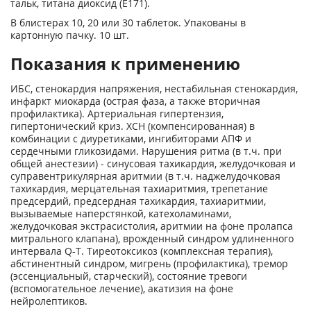
тальк, титана диоксид (Е171).
В блистерах 10, 20 или 30 таблеток. Упакованы в
картонную пачку. 10 шт.
Показания к применению
ИБС, стенокардия напряжения, нестабильная стенокардия,
инфаркт миокарда (острая фаза, а также вторичная
профилактика). Артериальная гипертензия,
гипертонический криз. ХСН (компенсированная) в
комбинации с диуретиками, ингибиторами АПФ и
сердечными гликозидами. Нарушения ритма (в т.ч. при
общей анестезии) - синусовая тахикардия, желудочковая и
суправентрикулярная аритмии (в т.ч. наджелудочковая
тахикардия, мерцательная тахиаритмия, трепетание
предсердий, предсердная тахикардия, тахиаритмии,
вызываемые наперстянкой, катехоламинами,
желудочковая экстрасистолия, аритмии на фоне пролапса
митрального клапана), врожденный синдром удлиненного
интервала Q-T. Тиреотоксикоз (комплексная терапия),
абстинентный синдром, мигрень (профилактика), тремор
(эссенциальный, старческий), состояние тревоги
(вспомогательное лечение), акатизия на фоне
нейролептиков.