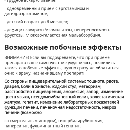
- грудное вскармливание;
- одновременный прием с эрготамином и
дигидроэрготамином;
- детский возраст до 6 месяцев;
- дефицит сахаразы/изомальтазы, непереносимость
фруктозы, глюкозо-галактозная мальабсорбция.
Возможные побочные эффекты
ВНИМАНИЕ! Если вы подозреваете, что при приеме
препарата ваше самочувствие ухудшилось, появились
какие-то побочные эффекты, нужно сразу же обратиться
очно к врачу, назначившему препарат!
Со стороны пищеварительной системы: тошнота, рвота,
диарея, боли в животе, жидкий стул, метеоризм,
расстройство пищеварения, анорексия, запор, изменение
цвета языка, псевдомембранозный колит, холестатическая
желтуха, гепатит, изменение лабораторных показателей
функции печени, печеночная недостаточность, некроз
печени (возможно
со смертельным исходом), гипербилирубинемия,
панкреатит, фульминантный гепатит.