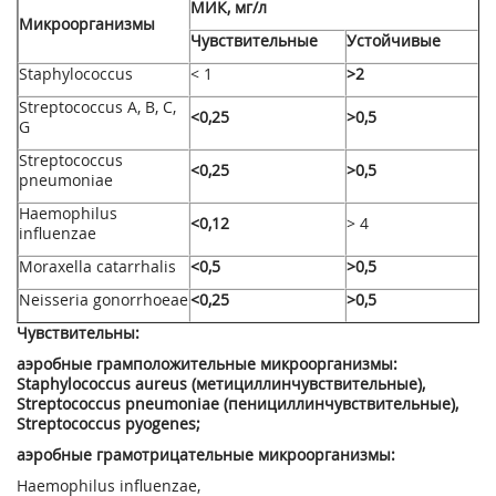
МИК, мг/л
Микроорганизмы
Чувствительные
Устойчивые
Staphylococcus
< 1
>2
Streptococcus А, В, C,
<0,25
>0,5
G
Streptococcus
<0,25
>0,5
pneumoniae
Haemophilus
<0,12
> 4
influenzae
Moraxella catarrhalis
<0,5
>0,5
Neisseria gonorrhoeae
<0,25
>0,5
Чувствительны:
аэробные грамположительные микроорганизмы:
Staphylococcus aureus (метициллинчувствительные),
Streptococcus pneumoniae (пенициллинчувствительные),
Streptococcus pyogenes;
аэробные грамотрицательные микроорганизмы:
Haemophilus influenzae,