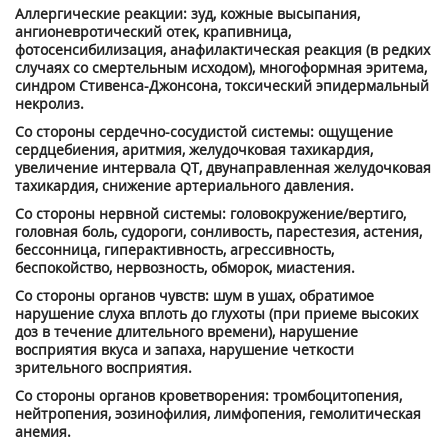
Аллергические реакции: зуд, кожные высыпания,
ангионевротический отек, крапивница,
фотосенсибилизация, анафилактическая реакция (в редких
случаях со смертельным исходом), многоформная эритема,
синдром Стивенса-Джонсона, токсический эпидермальный
некролиз.
Со стороны сердечно-сосудистой системы: ощущение
сердцебиения, аритмия, желудочковая тахикардия,
увеличение интервала QT, двунаправленная желудочковая
тахикардия, снижение артериального давления.
Со стороны нервной системы: головокружение/вертиго,
головная боль, судороги, сонливость, парестезия, астения,
бессонница, гиперактивность, агрессивность,
беспокойство, нервозность, обморок, миастения.
Со стороны органов чувств: шум в ушах, обратимое
нарушение слуха вплоть до глухоты (при приеме высоких
доз в течение длительного времени), нарушение
восприятия вкуса и запаха, нарушение четкости
зрительного восприятия.
Со стороны органов кроветворения: тромбоцитопения,
нейтропения, эозинофилия, лимфопения, гемолитическая
анемия.