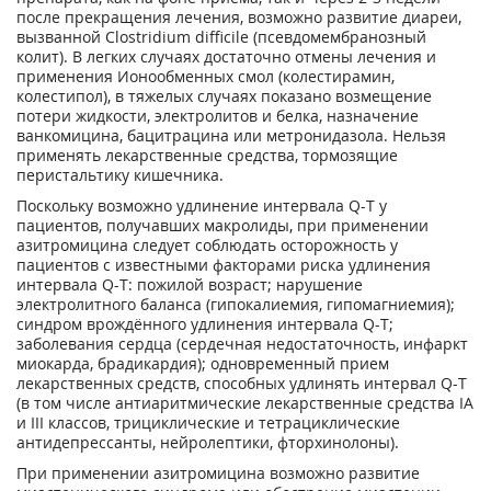
после прекращения лечения, возможно развитие диареи,
вызванной Clostridium difficile (псевдомембранозный
колит). В легких случаях достаточно отмены лечения и
применения Ионообменных смол (колестирамин,
колестипол), в тяжелых случаях показано возмещение
потери жидкости, электролитов и белка, назначение
ванкомицина, бацитрацина или метронидазола. Нельзя
применять лекарственные средства, тормозящие
перистальтику кишечника.
Поскольку возможно удлинение интервала Q-T у
пациентов, получавших макролиды, при применении
азитромицина следует соблюдать осторожность у
пациентов с известными факторами риска удлинения
интервала Q-T: пожилой возраст; нарушение
электролитного баланса (гипокалиемия, гипомагниемия);
синдром врождённого удлинения интервала Q-T;
заболевания сердца (сердечная недостаточность, инфаркт
миокарда, брадикардия); одновременный прием
лекарственных средств, способных удлинять интервал Q-T
(в том числе антиаритмические лекарственные средства IA
и III классов, трициклические и тетрациклические
антидепрессанты, нейролептики, фторхинолоны).
При применении азитромицина возможно развитие