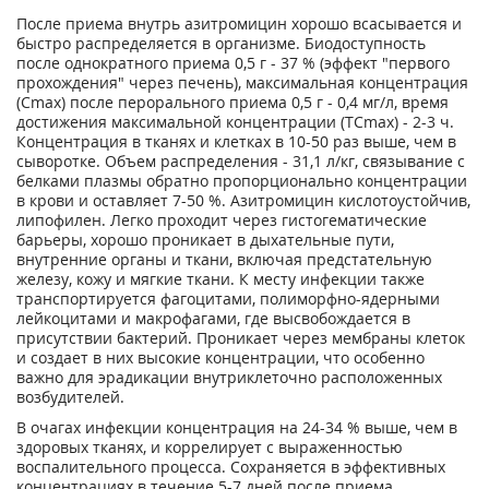
После приема внутрь азитромицин хорошо всасывается и
быстро распределяется в организме. Биодоступность
после однократного приема 0,5 г - 37 % (эффект "первого
прохождения" через печень), максимальная концентрация
(Сmах) после перорального приема 0,5 г - 0,4 мг/л, время
достижения максимальной концентрации (ТСmах) - 2-3 ч.
Концентрация в тканях и клетках в 10-50 раз выше, чем в
сыворотке. Объем распределения - 31,1 л/кг, связывание с
белками плазмы обратно пропорционально концентрации
в крови и оставляет 7-50 %. Азитромицин кислотоустойчив,
липофилен. Легко проходит через гистогематические
барьеры, хорошо проникает в дыхательные пути,
внутренние органы и ткани, включая предстательную
железу, кожу и мягкие ткани. К месту инфекции также
транспортируется фагоцитами, полиморфно-ядерными
лейкоцитами и макрофагами, где высвобождается в
присутствии бактерий. Проникает через мембраны клеток
и создает в них высокие концентрации, что особенно
важно для эрадикации внутриклеточно расположенных
возбудителей.
В очагах инфекции концентрация на 24-34 % выше, чем в
здоровых тканях, и коррелирует с выраженностью
воспалительного процесса. Сохраняется в эффективных
концентрациях в течение 5-7 дней после приема