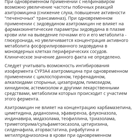
При одновременном применении с нелфинавиром
возможно увеличение частоты побочных реакций
азитромицина (снижение слуха, повышение активности
"печеночных" трансаминаз). При одновременном
применении с зидовудином азитромицин не влияет на
фармакокинетические параметры зидовудина в плазме
крови или на выведение почками его и его метаболита -
глюкуронида, но увеличивается концентрация активного
метаболита фосфорилированного зидовудина в
моноядерных клетках периферических сосудов.
Клиническое значение данного факта не определено.
Следует учитывать возможность ингибирования
изофермента CYP3A4 азитромицина при одновременном
применении с циклоспорином, терфенадином,
алкалоидами спорыньи, цизапридом, пимозидом,
хинидином, астемизолом и другими лекарственными
средствами, метаболизм которых происходит с участием
этого фермента.
Азитромицин не влияет на концентрацию карбамазепина,
циметидина, диданозина, эфавиренза, флуконазола,
индинавира, мидазолама, теофиллина, триазолама,
триметоприма/сульфаметоксазола, цетиризина,
силденафила, аторвастатина, рифабутина и
метилпреднизолона в крови при одновременном