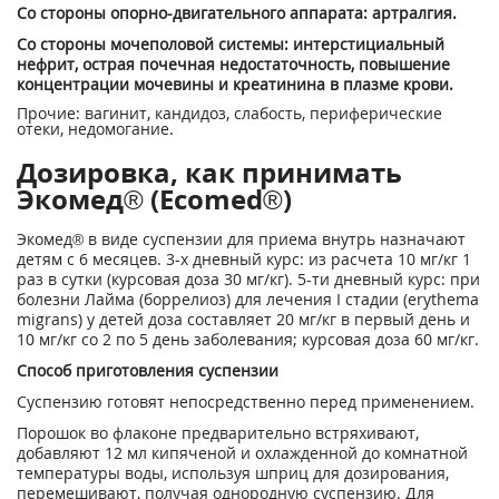
Со стороны опорно-двигательного аппарата: артралгия.
Со стороны мочеполовой системы: интерстициальный
нефрит, острая почечная недостаточность, повышение
концентрации мочевины и креатинина в плазме крови.
Прочие: вагинит, кандидоз, слабость, периферические
отеки, недомогание.
Дозировка, как принимать
Экомед® (Ecomed®)
Экомед® в виде суспензии для приема внутрь назначают
детям с 6 месяцев. 3-х дневный курс: из расчета 10 мг/кг 1
раз в сутки (курсовая доза 30 мг/кг). 5-ти дневный курс: при
болезни Лайма (боррелиоз) для лечения I стадии (erythema
migrans) у детей доза составляет 20 мг/кг в первый день и
10 мг/кг со 2 по 5 день заболевания; курсовая доза 60 мг/кг.
Способ приготовления суспензии
Суспензию готовят непосредственно перед применением.
Порошок во флаконе предварительно встряхивают,
добавляют 12 мл кипяченой и охлажденной до комнатной
температуры воды, используя шприц для дозирования,
перемешивают, получая однородную суспензию. Для