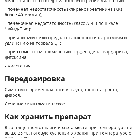
миастенического синдрома или обострение миастении.
- почечная недостаточность (клиренс креатинина (КК)
более 40 мл/мин);
- печеночная недостаточность (класс А и В по шкале
Чайлд-Пью);
- при аритмиях или предрасположенности к аритмиям и
удлинению интервала QT;
- при совместном применении терфенадина, варфарина,
дигоксина;
- миастения.
Передозировка
Симптомы: временная потеря слуха, тошнота, рвота,
диарея.
Лечение симптоматическое.
Как хранить препарат
В защищенном от влаги и света месте при температуре не
выше 25 °С. Готовую суспензию хранят при температуре от