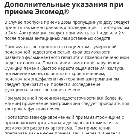
Дополнительные указания при
приеме Экомед®
В случае пропуска приема дозы пропущенную дозу следует
принять как можно раньше, а последующие - с интервалом
в 24 ч. Азитромицин следует принимать за 1 ч до или 2 ч
после приема антацидных лекарственных средств.
Принимать с осторожностью пациентам с умеренной
печеночной недостаточностью из-за возможности
развития фульминантного гепатита и тяжелой печеночной
недостаточности. При наличии симптомов нарушения
функции печени (быстро нарастающая астения, желтуха,
потемнение мочи, склонность к кровотечениям,
печеночная энцефалопатия) терапию азитромицином
следует прекратить и провести исследование
функционального состояния печени.
При умеренной почечной недостаточности (КК более 40
мл/мин) применение азитромицина следует проводить под
контролем функции почек.
Противопоказан одновременный прием азитромицина с
производными эрготамина и дигидроэрготамина из-за
возможного развития эрготизма. При применении
препарата, как на фоне приема, так и через 2-3 недели