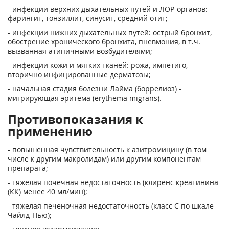
- инфекции верхних дыхательных путей и ЛОР-органов:
фарингит, тонзиллит, синусит, средний отит;
- инфекции нижних дыхательных путей: острый бронхит,
обострение хронического бронхита, пневмония, в т.ч.
вызванная атипичными возбудителями;
- инфекции кожи и мягких тканей: рожа, импетиго,
вторично инфицированные дерматозы;
- начальная стадия болезни Лайма (боррелиоз) -
мигрирующая эритема (erythema migrans).
Противопоказания к
применению
- повышенная чувствительность к азитромицину (в том
числе к другим макролидам) или другим компонентам
препарата;
- тяжелая почечная недостаточность (клиренс креатинина
(КК) менее 40 мл/мин);
- тяжелая печеночная недостаточность (класс С по шкале
Чайлд-Пью);