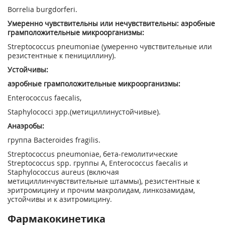
Borrelia burgdorferi.
Умеренно чувствительны или нечувствительны: аэробные
грамположительные микроорганизмы:
Streptococcus pneumoniae (умеренно чувствительные или
резистентные к пенициллину).
Устойчивы:
аэробные грамположительные микроорганизмы:
Enterococcus faecalis,
Staphylococci зрр.(метициллинустойчивые).
Анаэробы:
группа Bacteroides fragilis.
Streptococcus pneumoniae, бета-гемолитические
Streptococcus spp. группы A, Enterococcus faecalis и
Staphylococcus aureus (включая
метициллинчувствительные штаммы), резистентные к
эритромицину и прочим макролидам, линкозамидам,
устойчивы и к азитромицину.
Фармакокинетика