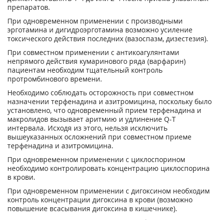
препаратов.
При одновременном применении с производными
эрготамина и дигидроэрготамина возможно усиление
токсического действия последних (вазоспазм, дизестезия).
При совместном применении с антикоагулянтами
непрямого действия кумаринового ряда (варфарин)
пациентам необходим тщательный контроль
протромбинового времени.
Необходимо соблюдать осторожность при совместном
назначении терфенадина и азитромицина, поскольку было
установлено, что одновременный прием терфенадина и
макролидов вызывает аритмию и удлинение Q-T
интервала. Исходя из этого, нельзя исключить
вышеуказанных осложнений при совместном приеме
терфенадина и азитромицина.
При одновременном применении с циклоспорином
необходимо контролировать концентрацию циклоспорина
в крови.
При одновременном применении с дигоксином необходим
контроль концентрации дигоксина в крови (возможно
повышение всасывания дигоксина в кишечнике).