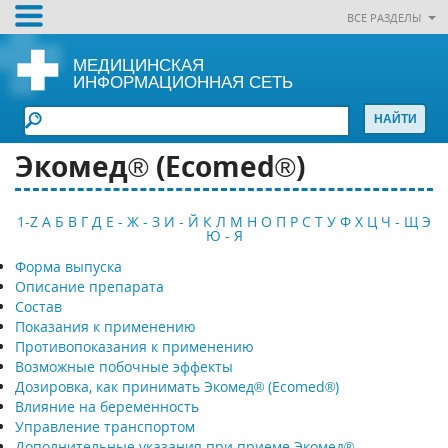
ВСЕ РАЗДЕЛЫ
МЕДИЦИНСКАЯ
ИНФОРМАЦИОННАЯ СЕТЬ
Экомед® (Ecomed®)
1-Z
А
Б
В
Г
Д
Е - Ж - З
И - Й
К
Л
М
Н
О
П
Р
С
Т
У
Ф
Х
Ц
Ч - Щ
Э
Ю - Я
Форма выпуска
Описание препарата
Состав
Показания к применению
Противопоказания к применению
Возможные побочные эффекты
Дозировка, как принимать Экомед® (Ecomed®)
Влияние на беременность
Управление транспортом
Дополнительные указания при приеме Экомед®