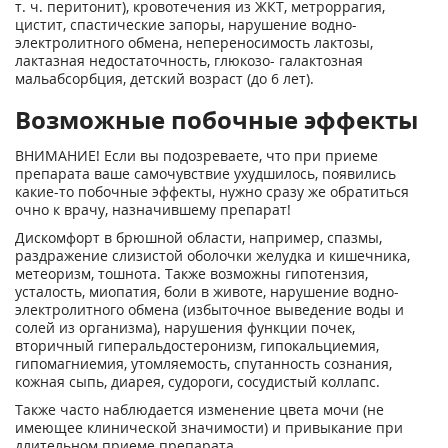
т. ч. перитонит), кровотечения из ЖКТ, метроррагия,
цистит, спастические запоры, нарушение водно-
электролитного обмена, непереносимость лактозы,
лактазная недостаточность, глюкозо- галактозная
мальабсорбция, детский возраст (до 6 лет).
Возможные побочные эффекты
ВНИМАНИЕ! Если вы подозреваете, что при приеме
препарата ваше самочувствие ухудшилось, появились
какие-то побочные эффекты, нужно сразу же обратиться
очно к врачу, назначившему препарат!
Дискомфорт в брюшной области, например, спазмы,
раздражение слизистой оболочки желудка и кишечника,
метеоризм, тошнота. Также возможны гипотензия,
усталость, миопатия, боли в животе, нарушение водно-
электролитного обмена (избыточное выведение воды и
солей из организма), нарушения функции почек,
вторичный гиперальдостеронизм, гипокальциемия,
гипомагниемия, утомляемость, спутанность сознания,
кожная сыпь, диарея, судороги, сосудистый коллапс.
Также часто наблюдается изменение цвета мочи (не
имеющее клинической значимости) и привыкание при
длительном приеме препарата.