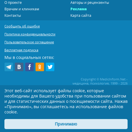
О проекте
Авторы и рецензенты
Врачам и клиникам
Реклама
Контакты
Карта сайта
Сообщить об ошибке
Политика конфиденциальности
Пользовательское соглашение
Бесплатная подписка
Мы в социальных сетях:
Copyright © MedicInform.Net -
медицина, психология, 1999 - 2026
Этот веб-сайт использует файлы cookie, которые
необходимы для Вашего удобства при пользовании сайтом
Копирование или иное распространение статей нашего сайта строго
воспрещается. Копирование раздела "Новости" допускается при наличии
и для статистических данных о посещаемости сайта. Нажав
активной открытой для поисковиков ссылки на MedicInform.Net
«Принимаю», вы соглашаетесь на использование файлов
Материалы на сайте представлены в справочных целях. Редакция не всегда
cookie.
разделяет мнение авторов опубликованных материалов. Перед
применением тех или иных рекомендаций настоятельно рекомендуется
Принимаю
посоветоваться с Вашим лечащим врачом!