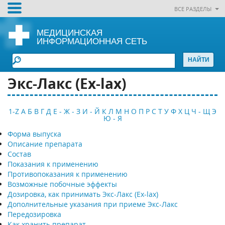
ВСЕ РАЗДЕЛЫ
МЕДИЦИНСКАЯ
ИНФОРМАЦИОННАЯ СЕТЬ
Экс-Лакс (Ex-lax)
1-Z
А
Б
В
Г
Д
Е - Ж - З
И - Й
К
Л
М
Н
О
П
Р
С
Т
У
Ф
Х
Ц
Ч - Щ
Э
Ю - Я
Форма выпуска
Описание препарата
Состав
Показания к применению
Противопоказания к применению
Возможные побочные эффекты
Дозировка, как принимать Экс-Лакс (Ex-lax)
Дополнительные указания при приеме Экс-Лакс
Передозировка
Как хранить препарат