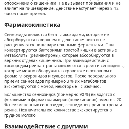
опорожнению кишечника. Не вызывает привыкания и не
влияет на пищеварение. Действие наступает через 8-12
часов после приема.
Фармакокинетика
Сеннозиды являются бета-гликозидами, которые не
абсорбируются в верхнем отделе кишечника и не
расщепляются пищеварительными ферментами. Они
конвертируются бактериями толстой кишки в активные
метаболиты (реинантроны), которые абсорбируются в
верхних отделах кишечника. При взаимодействии с
кислородом реинантроны окисляются в реин и сеннидины,
которые можно обнаружить в кровотоке в основном в
форме глюкуронидов и сульфатов. После перорального
приема сеннозидов примерно 3 % их метаболитов
экскретируются с мочой, некоторые - с желчью.
Большинство сеннозидов (примерно 90 %) выводятся с
фекалиями в форме полимеров (полихинонов) вместе с 20
% неизмененных сеннозидов, сеннидинов, реинантрона и
реина. Незначительное количество экскретируется в
грудное молоко.
Взаимодействие с другими