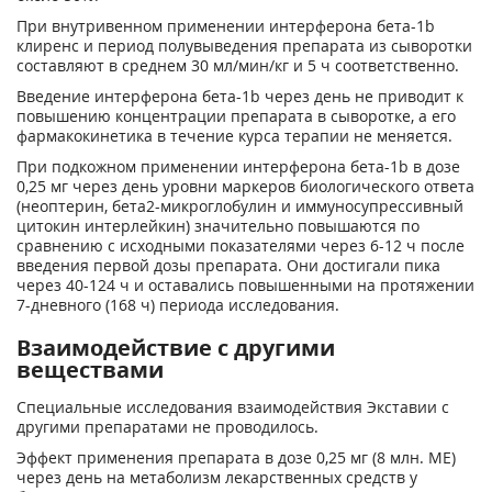
При внутривенном применении интерферона бета-1b
клиренс и период полувыведения препарата из сыворотки
составляют в среднем 30 мл/мин/кг и 5 ч соответственно.
Введение интерферона бета-1b через день не приводит к
повышению концентрации препарата в сыворотке, а его
фармакокинетика в течение курса терапии не меняется.
При подкожном применении интерферона бета-1b в дозе
0,25 мг через день уровни маркеров биологического ответа
(неоптерин, бета2-микроглобулин и иммуносупрессивный
цитокин интерлейкин) значительно повышаются по
сравнению с исходными показателями через 6-12 ч после
введения первой дозы препарата. Они достигали пика
через 40-124 ч и оставались повышенными на протяжении
7-дневного (168 ч) периода исследования.
Взаимодействие с другими
веществами
Специальные исследования взаимодействия Экставии с
другими препаратами не проводилось.
Эффект применения препарата в дозе 0,25 мг (8 млн. МЕ)
через день на метаболизм лекарственных средств у