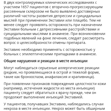
В двух контролируемых клинических исследованиях с
участием 1657 пациентов с вторично-прогрессирующим
рассеянным склерозом не было выявлено достоверных
различий частоты развития депрессии и суицидальных
мыслей при применении Экставии или плацебо. Тем не
менее следует проявлять осторожность при назначении
Экставии больным с депрессивными расстройствами и
суицидальными мыслями в анамнезе. При возникновении
подобных явлений на фоне лечения, следует рассмотреть
вопрос о целесообразности отмены препарата.
Экставию необходимо применять с осторожностью у
больных с эпилептическими припадками в анамнезе.
Общие нарушения и реакции в месте инъекции
Могут наблюдаться серьезные аллергические реакции
(редкие, но проявляющиеся в острой и тяжелой форме,
такие как бронхоспазм, анафилаксия и крапивница).
При появлении признаков повреждения целостности кожи
(например, истечения жидкости из места инъекции)
пациенту следует обратиться к врачу прежде, чем он
продолжит выполнение инъекций Экставией.
У пациентов, получавших Экставию, наблюдались случаи
некроза в месте инъекции. Некроз может быть обширным