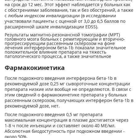
на срок до 12 мес. Этот эффект наблюдается у больных как
с обострениями заболевания, так и без обострений, а также
с любым индексом инвалидизации (в исследовании
участвовали пациенты с оценкой от 3,0 до 6,5 баллов по
расширенной шкале инвалидизации EDSS).
Результаты магнитно-резонансной томографии (МРТ)
головного мозга больных с ремитирующим и вторично-
прогрессирующим рассеянным склерозом на фоне
лечения интерфероном бета-1b показали значительное
положительное влияние препарата на тяжесть
патологического процесса, а также значительное
Фармакокинетика
После подкожного введения интерферона бета-1b в
рекомендуемой дозе 0,25 мг сывороточные концентрации
препарата низкие или вообще не определяются. В связи с
этим сведений о фармакокинетике препарата у больных
рассеянным склерозом, получающих интерферон бета-1b в
рекомендуемой дозе, нет.
После подкожного введения 0,5 мг препарата
максимальная концентрация в плазме достигается через
1-8 ч после инъекции и составляет около 40 МЕ/мл.
Абсолютная биодоступность при подкожном введении -
около 50%.