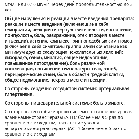
мг/м
2
или 0,16 мг/м
2
через день продолжительностью до 3
лет.
Общие нарушения и реакции в месте введения препарата:
реакции в месте введения (включающие в себя
геморрагии, реакции гиперчувствительности, воспаление,
припухлость, боль, раздражение, отек, атрофия в месте
инъекции), астения, комплекс гриппоподобных симптомов
(включает в себя симптомы гриппа и/или сочетание как
минимум двух из следующих нежелательных явлений:
лихорадка, озноб, миалгия, общее недомогание,
повышенное потоотделение), боль различной
локализации, повышение температуры тела, озноб,
периферические отеки, боль в области грудной клетки,
общее недомогание, некроз в месте инъекции.
Со стороны сердечно-сосудистой системы: артериальная
гипертензия.
Со стороны пищеварительной системы: боль в животе.
Со стороны гепатобилиарной системы: повышение уровня
аланинаминотрансферазы (АЛТ)
?
более чем в 5 раз по
сравнению с исходным, повышение уровня
аспартатаминотрансферазы (ACT)
?
более чем в 5 раз по
сравнению с исходным.