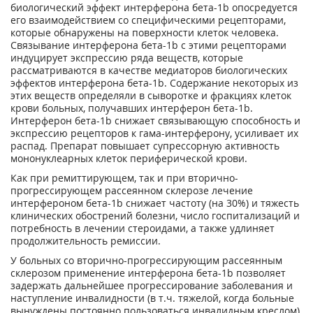
биологический эффект интерферона бета-1b опосредуется
его взаимодействием со специфическими рецепторами,
которые обнаружены на поверхности клеток человека.
Связывание интерферона бета-1b с этими рецепторами
индуцирует экспрессию ряда веществ, которые
рассматриваются в качестве медиаторов биологических
эффектов интерферона бета-1b. Содержание некоторых из
этих веществ определяли в сыворотке и фракциях клеток
крови больных, получавших интерферон бета-1b.
Интерферон бета-1b снижает связывающую способность и
экспрессию рецепторов к гама-интерферону, усиливает их
распад. Препарат повышает супрессорную активность
мононуклеарных клеток периферической крови.
Как при ремиттирующем, так и при вторично-
прогрессирующем рассеянном склерозе лечение
интерфероном бета-1b снижает частоту (на 30%) и тяжесть
клинических обострений болезни, число госпитализаций и
потребность в лечении стероидами, а также удлиняет
продолжительность ремиссии.
У больных со вторично-прогрессирующим рассеянным
склерозом применение интерферона бета-1b позволяет
задержать дальнейшее прогрессирование заболевания и
наступление инвалидности (в т.ч. тяжелой, когда больные
вынуждены постоянно пользоваться инвалидным креслом)