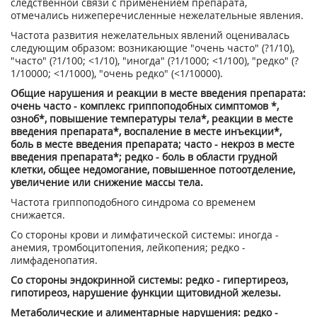
следственной связи с применением препарата,
отмечались нижеперечисленные нежелательные явления.
Частота развития нежелательных явлений оценивалась
следующим образом: возникающие "очень часто" (?1/10),
"часто" (?1/100; <1/10), "иногда" (?1/1000; <1/100), "редко" (?
1/10000; <1/1000), "очень редко" (<1/10000).
Общие нарушения и реакции в месте введения препарата:
очень часто - комплекс гриппоподобных симптомов *,
озноб*, повышение температуры тела*, реакции в месте
введения препарата*, воспаление в месте инъекции*,
боль в месте введения препарата; часто - некроз в месте
введения препарата*; редко - боль в области грудной
клетки, общее недомогание, повышенное потоотделение,
увеличение или снижение массы тела.
Частота гриппоподобного синдрома со временем
снижается.
Со стороны крови и лимфатической системы: иногда -
анемия, тромбоцитопения, лейкопения; редко -
лимфаденопатия.
Со стороны эндокринной системы: редко - гипертиреоз,
гипотиреоз, нарушение функции щитовидной железы.
Метаболические и алиментарные нарушения: редко -