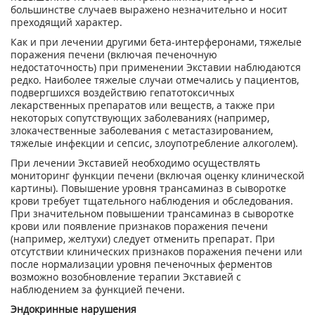
большинстве случаев выражено незначительно и носит
преходящий характер.
Как и при лечении другими бета-интерферонами, тяжелые
поражения печени (включая печеночную
недостаточность) при применении Экставии наблюдаются
редко. Наиболее тяжелые случаи отмечались у пациентов,
подвергшихся воздействию гепатотоксичных
лекарственных препаратов или веществ, а также при
некоторых сопутствующих заболеваниях (например,
злокачественные заболевания с метастазированием,
тяжелые инфекции и сепсис, злоупотребление алкоголем).
При лечении Экставией необходимо осуществлять
мониторинг функции печени (включая оценку клинической
картины). Повышение уровня трансаминаз в сыворотке
крови требует тщательного наблюдения и обследования.
При значительном повышении трансаминаз в сыворотке
крови или появление признаков поражения печени
(например, желтухи) следует отменить препарат. При
отсутствии клинических признаков поражения печени или
после нормализации уровня печеночных ферментов
возможно возобновление терапии Экставией с
наблюдением за функцией печени.
Эндокринные нарушения