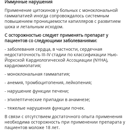
Иммунные нарушения
Применение цитокинов у больных с моноклональной
гаммапатией иногда сопровождалось системным
повышением проницаемости капилляров с развитием
шока и летальным исходом.
С осторожностью следует применять препарат у
пациентов со следующими заболеваниями:
- заболевания сердца, в частности, сердечная
недостаточность III-IV стадии по классификации Нью-
Йоркской Кардиологической Ассоциации (NYHA),
кардиомиопатия;
- моноклональная гаммапатия;
- анемия, тромбоцитопения, лейкопения;
- нарушение функции печени;
- эпилептические припадки в анамнезе;
- тяжелые нарушения функции почек.
В связи с отсутствием достаточного опыта применения
необходима осторожность при применении препарата у
пациентов моложе 18 лет.