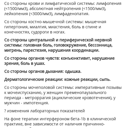
Со стороны крови и лимфатической системы: лимфопения
(<1500/мм
3
), абсолютная нейтропения (<1500/мм
3
),
лейкопения (<3000/мм
3
), лимфаденопатия.
Со стороны костно-мышечной системы: мышечная
гипертония, миалгия, миастения, боль в спине и
конечностях, судороги в ногах.
Со стороны центральной и периферической нервной
системы: головная боль, головокружение, бессонница,
мигрень, парестезия, нарушения координации.
Со стороны органов чувств: конъюнктивит, нарушение
зрения, боль в ушах.
Со стороны органов дыхания: одышка.
Дерматологические реакции: кожные реакции, сыпь.
Со стороны мочеполовой системы: императивные позывы
к мочеиспусканию, у женщин пременопаузального
периода - метроррагия (ациклические кровотечения), у
мужчин - импотенция.
?
изменения лабораторных показателей
На фоне терапии интерфероном бета-1b в клинической
практике, вне зависимости от наличия причинно-