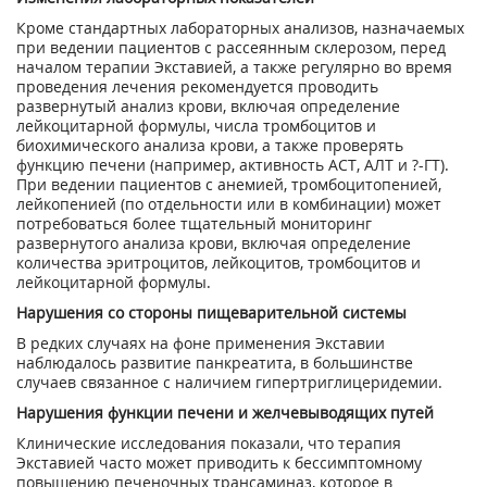
Кроме стандартных лабораторных анализов, назначаемых
при ведении пациентов с рассеянным склерозом, перед
началом терапии Экставией, а также регулярно во время
проведения лечения рекомендуется проводить
развернутый анализ крови, включая определение
лейкоцитарной формулы, числа тромбоцитов и
биохимического анализа крови, а также проверять
функцию печени (например, активность ACT, АЛТ и ?-ГТ).
При ведении пациентов с анемией, тромбоцитопенией,
лейкопенией (по отдельности или в комбинации) может
потребоваться более тщательный мониторинг
развернутого анализа крови, включая определение
количества эритроцитов, лейкоцитов, тромбоцитов и
лейкоцитарной формулы.
Нарушения со стороны пищеварительной системы
В редких случаях на фоне применения Экставии
наблюдалось развитие панкреатита, в большинстве
случаев связанное с наличием гипертриглицеридемии.
Нарушения функции печени и желчевыводящих путей
Клинические исследования показали, что терапия
Экставией часто может приводить к бессимптомному
повышению печеночных трансаминаз, которое в