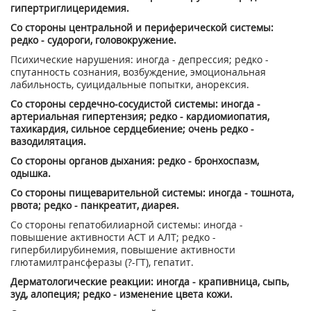
гипертриглицеридемия.
Со стороны центральной и периферической системы:
редко - судороги, головокружение.
Психические нарушения: иногда - депрессия; редко -
спутанность сознания, возбуждение, эмоциональная
лабильность, суицидальные попытки, анорексия.
Со стороны сердечно-сосудистой системы: иногда -
артериальная гипертензия; редко - кардиомиопатия,
тахикардия, сильное сердцебиение; очень редко -
вазодилятация.
Со стороны органов дыхания: редко - бронхоспазм,
одышка.
Со стороны пищеварительной системы: иногда - тошнота,
рвота; редко - панкреатит, диарея.
Со стороны гепатобилиарной системы: иногда -
повышение активности ACT и АЛТ; редко -
гипербилирубинемия, повышение активности
глютамилтрансферазы (?-ГТ), гепатит.
Дерматологические реакции: иногда - крапивница, сыпь,
зуд, алопеция; редко - изменение цвета кожи.