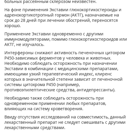
больных рассеянным склерозом неизвестен.
На фоне применения Экставии глюкокортикостероиды и
адренокортикотропный гормон (АКТГ), назначаемые на
срок до 28 дней при лечении обострений, переносятся
хорошо.
Применение Экставии одновременно с другими
иммуномодуляторами, помимо глюкокортикостероидов или
АКТГ, не изучалось.
Интерфероны снижают активность печеночных цитохром
Р450-зависимых ферментов у человека и животных.
Необходимо соблюдать осторожность при назначении
Экставии в комбинации с медицинскими препаратами,
имеющими узкий терапевтический индекс, клиренс
которых в значительной степени зависит от печеночной
системы цитохрома Р450 (например,
противоэпилептические средства, антидепрессанты).
Необходимо также соблюдать осторожность при
одновременном применении любых препаратов,
влияющих на систему кроветворения.
Ввиду отсутствия исследований на совместимость, данный
лекарственный препарат не следует смешивать с другими
лекарственными средствами.