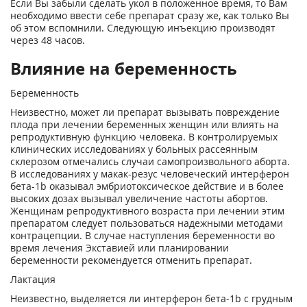
Если Вы забыли сделать укол в положенное время, то Вам
необходимо ввести себе препарат сразу же, как только Вы
об этом вспомнили. Следующую инъекцию производят
через 48 часов.
Влияние на беременность
Беременность
Неизвестно, может ли препарат вызывать повреждение
плода при лечении беременных женщин или влиять на
репродуктивную функцию человека. В контролируемых
клинических исследованиях у больных рассеянным
склерозом отмечались случаи самопроизвольного аборта.
В исследованиях у макак-резус человеческий интерферон
бета-1b оказывал эмбриотоксическое действие и в более
высоких дозах вызывал увеличение частоты абортов.
Женщинам репродуктивного возраста при лечении этим
препаратом следует пользоваться надежными методами
контрацепции. В случае наступления беременности во
время лечения Экставией или планировании
беременности рекомендуется отменить препарат.
Лактация
Неизвестно, выделяется ли интерферон бета-1b с грудным