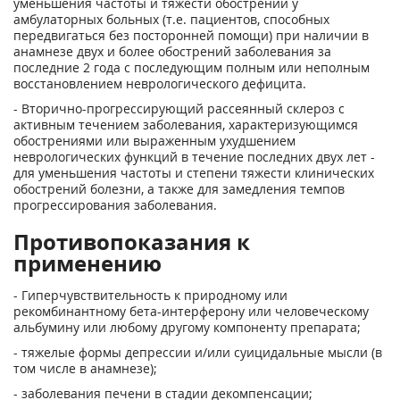
уменьшения частоты и тяжести обострений у
амбулаторных больных (т.е. пациентов, способных
передвигаться без посторонней помощи) при наличии в
анамнезе двух и более обострений заболевания за
последние 2 года с последующим полным или неполным
восстановлением неврологического дефицита.
- Вторично-прогрессирующий рассеянный склероз с
активным течением заболевания, характеризующимся
обострениями или выраженным ухудшением
неврологических функций в течение последних двух лет -
для уменьшения частоты и степени тяжести клинических
обострений болезни, а также для замедления темпов
прогрессирования заболевания.
Противопоказания к
применению
- Гиперчувствительность к природному или
рекомбинантному бета-интерферону или человеческому
альбумину или любому другому компоненту препарата;
- тяжелые формы депрессии и/или суицидальные мысли (в
том числе в анамнезе);
- заболевания печени в стадии декомпенсации;