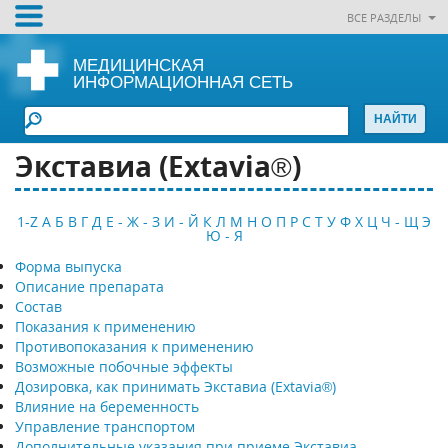
ВСЕ РАЗДЕЛЫ
МЕДИЦИНСКАЯ
ИНФОРМАЦИОННАЯ СЕТЬ
Экставиа (Extavia®)
1-Z
А
Б
В
Г
Д
Е - Ж - З
И - Й
К
Л
М
Н
О
П
Р
С
Т
У
Ф
Х
Ц
Ч - Щ
Э
Ю - Я
Форма выпуска
Описание препарата
Состав
Показания к применению
Противопоказания к применению
Возможные побочные эффекты
Дозировка, как принимать Экставиа (Extavia®)
Влияние на беременность
Управление транспортом
Дополнительные указания при приеме Экставиа