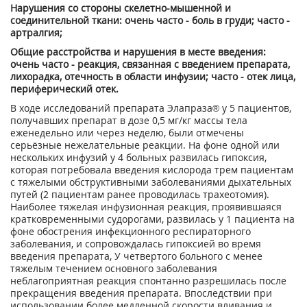
Нарушения со стороны скелетно-мышенной и
соединительной ткани: очень часто - боль в груди; часто -
артралгия;
Общие расстройства и нарушения в месте введения:
очень часто - реакция, связанная с введением препарата,
лихорадка, отечность в области инфузии; часто - отек лица,
периферический отек.
В ходе исследований препарата Элапраза® у 5 пациентов,
получавших препарат в дозе 0,5 мг/кг массы тела
еженедельно или через неделю, были отмечены
серьёзные нежелательные реакции. На фоне одной или
нескольких инфузий у 4 больных развилась гипоксия,
которая потребовала введения кислорода трем пациентам
с тяжелыми обструктивными заболеваниями дыхательных
путей (2 пациентам ранее проводилась трахеотомия).
Наиболее тяжелая инфузионная реакция, проявившаяся
кратковременными судорогами, развилась у 1 пациента на
фоне обострения инфекционного респираторного
заболевания, и сопровождалась гипоксией во время
введения препарата, У четвертого больного с менее
тяжелым течением основного заболевания
неблагоприятная реакция спонтанно разрешилась после
прекращения введения препарата. Впоследствии при
использовании более медленной скорости вливания и