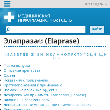
ВСЕ РАЗДЕЛЫ
МЕДИЦИНСКАЯ
ИНФОРМАЦИОННАЯ СЕТЬ
Элапраза® (Elaprase)
1-Z
А
Б
В
Г
Д
Е - Ж - З
И - Й
К
Л
М
Н
О
П
Р
С
Т
У
Ф
Х
Ц
Ч - Щ
Э
Ю - Я
Форма выпуска
Описание препарата
Состав
Показания к применению
Противопоказания к применению
Возможные побочные эффекты
Дозировка, как принимать Элапраза® (Elaprase)
Влияние на беременность
Дополнительные указания при приеме Элапраза®
Передозировка