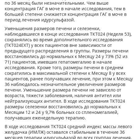
по 36 месяц были незначительными. Чем выше
концентрация ГАГ в моче в начале исследования, тем в
большей степени снижается концентрация ГАГ в моче в
период лечения идурсульфазой.
Уменьшения размеров печени и селезенки,
наблюдавшиеся в конце исследования ТКТ024 (Неделя 53),
сохранялись во время дополнительного исследования
(ТКТ024ЕХТ) у всех пациентов вне зависимости от
предыдущего распределения в группы. Размеры печени
восстановились до нормальных к Месяцу 24 у 73% (52 из
71) пациентов, имевших гепатомегалию в начале
исследования. Кроме того, размеры печени в среднем
сократились в максимальной степени к Месяцу 8 у всех
пациентов, ранее получавших лечение, при этом к Месяцу
36 наблюдалось незначительное увеличение размеров
печени. Уменьшение размера печени не зависело от
возраста, тяжести заболевания, наличия антител или
нейтрализующих антител. В ходе исследования ТКТ024
размеры селезенки восстановились до нормальных к
Месяцам 12 и 24 у 9,7% больных со спленомегалией,
получавших еженедельную терапию.
В ходе исследования ТКТ024 средний индекс массы левого
желудочка (ИМЛЖ) оставался стабильным в течение 36
месяцев терапии идурсульфазой во всех группах лечения.