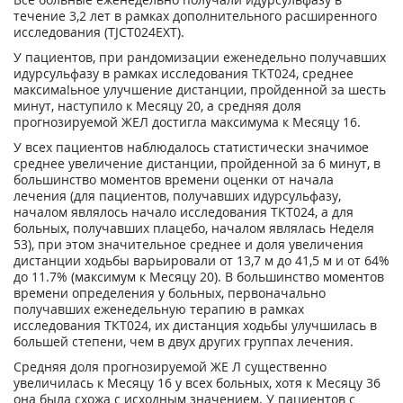
течение 3,2 лет в рамках дополнительного расширенного
исследования (TJCT024EXT).
У пациентов, при рандомизации еженедельно получавших
идурсульфазу в рамках исследования ТКТ024, среднее
максима!ьное улучшение дистанции, пройденной за шесть
минут, наступило к Месяцу 20, а средняя доля
прогнозируемой ЖЕЛ достигла максимума к Месяцу 16.
У всех пациентов наблюдалось статистически значимое
среднее увеличение дистанции, пройденной за 6 минут, в
большинство моментов времени оценки от начала
лечения (для пациентов, получавших идурсульфазу,
началом являлось начало исследования ТКТ024, а для
больных, получавших плацебо, началом являлась Неделя
53), при этом значительное среднее и доля увеличения
дистанции ходьбы варьировали от 13,7 м до 41,5 м и от 64%
до 11.7% (максимум к Месяцу 20). В большинство моментов
времени определения у больных, первоначально
получавших еженедельную терапию в рамках
исследования ТКТ024, их дистанция ходьбы улучшилась в
большей степени, чем в двух других группах лечения.
Средняя доля прогнозируемой ЖЕ Л существенно
увеличилась к Месяцу 16 у всех больных, хотя к Месяцу 36
она была схожа с исходным значением. У пациентов с