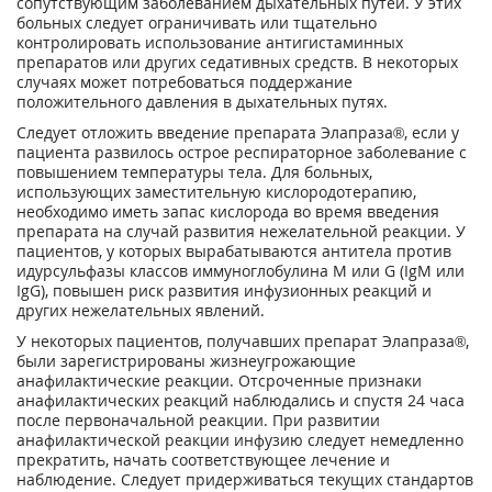
сопутствующим заболеванием дыхательных путей. У этих
больных следует ограничивать или тщательно
контролировать использование антигистаминных
препаратов или других седативных средств. В некоторых
случаях может потребоваться поддержание
положительного давления в дыхательных путях.
Следует отложить введение препарата Элапраза®, если у
пациента развилось острое респираторное заболевание с
повышением температуры тела. Для больных,
использующих заместительную кислородотерапию,
необходимо иметь запас кислорода во время введения
препарата на случай развития нежелательной реакции. У
пациентов, у которых вырабатываются антитела против
идурсульфазы классов иммуноглобулина М или G (IgM или
IgG), повышен риск развития инфузионных реакций и
других нежелательных явлений.
У некоторых пациентов, получавших препарат Элапраза®,
были зарегистрированы жизнеугрожающие
анафилактические реакции. Отсроченные признаки
анафилактических реакций наблюдались и спустя 24 часа
после первоначальной реакции. При развитии
анафилактической реакции инфузию следует немедленно
прекратить, начать соответствующее лечение и
наблюдение. Следует придерживаться текущих стандартов