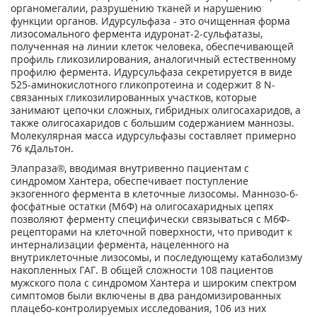
органомегалии, разрушению тканей и нарушению
функции органов. Идурсульфаза - это очищенная форма
лизосомального фермента идуронат-2-сульфатазы,
полученная на линии клеток человека, обеспечивающей
профиль гликозилирования, аналогичный естественному
профилю фермента. Идурсульфаза секретируется в виде
525-аминокислотного гликопротеина и содержит 8 N-
связанных гликозилированных участков, которые
занимают цепочки сложных, гибридных олигосахаридов, а
также олигосахаридов с большим содержанием маннозы.
Молекулярная масса идурсульфазы составляет примерно
76 кДальтон.
Элапраза®, вводимая внутривенно пациентам с
синдромом Хантера, обеспечивает поступление
экзогенного фермента в клеточные лизосомы. Маннозо-6-
фосфатные остатки (М6Ф) на олигосахаридных цепях
позволяют ферменту специфически связываться с МбФ-
рецепторами на клеточной поверхности, что приводит к
интернализации фермента, нацеленного на
внутриклеточные лизосомы, и последующему катаболизму
накопленных ГАГ. В общей сложности 108 пациентов
мужского пола с синдромом Хантера и широким спектром
симптомов были включены в два рандомизированных
плацебо-контролируемых исследования, 106 из них