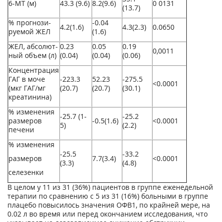
6-MT (м)
43.3 (9.6)
8.2(9.6)
0 0131
(13.7)
% прогнози­
-0.04
4.2(1.6)
4.3(2.3)
0.0650
руемой ЖЕЛ
(1.6)
ЖЕЛ, абсолют­
0.23
0.05
0.19
0,0011
ный объем (л)
(0.04)
(0.04)
(0.06)
Концентрация
ГАГ в моче
-223.3
52.23
-275.5
<0.0001
(мкг ГАГ/мг
(20.7)
(20.7)
(30.1)
креатинина)
% изменения
-25.7 (1-
-25.2
размеров
-0.5(1.6)
<0.0001
5)
(2.2)
печени
% изменения
-25.5
-33.2
размеров
7.7(3.4)
<0.0001
(3.3)
(4.8)
селезенки
В целом у 11 из 31 (36%) пациентов в группе еженедельной
терапии по сравнению с 5 из 31 (16%) больными в группе
плацебо повысилось значения ОФВ1, по крайней мере, на
0.02 л во время или перед окончанием исследования, что