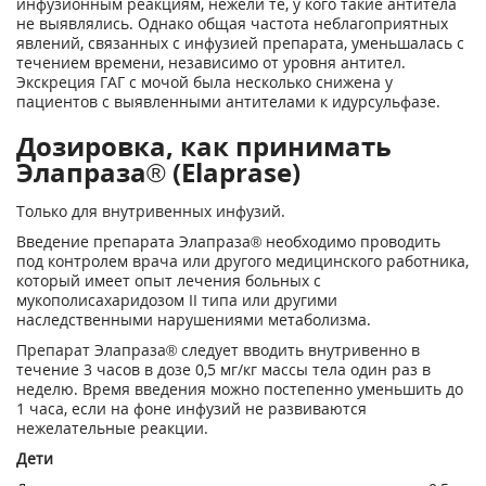
инфузионным реакциям, нежели те, у кого такие антитела
не выявлялись. Однако общая частота неблагоприятных
явлений, связанных с инфузией препарата, уменьшалась с
течением времени, независимо от уровня антител.
Экскреция ГАГ с мочой была несколько снижена у
пациентов с выявленными антителами к идурсульфазе.
Дозировка, как принимать
Элапраза® (Elaprase)
Только для внутривенных инфузий.
Введение препарата Элапраза® необходимо проводить
под контролем врача или другого медицинского работника,
который имеет опыт лечения больных с
мукополисахаридозом II типа или другими
наследственными нарушениями метаболизма.
Препарат Элапраза® следует вводить внутривенно в
течение 3 часов в дозе 0,5 мг/кг массы тела один раз в
неделю. Время введения можно постепенно уменьшить до
1 часа, если на фоне инфузий не развиваются
нежелательные реакции.
Дети