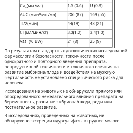
С
и
„(мкг/мл)
1.5 (0.6)
U (0.3)
AUC (мин*мкг/мл)
206 (87)
169 (55)
Т
!/2
(мин)
44(19)
48 (21)
CI (мл/мин/кг)
3,0(1.2)
3.4(1.0)
Vss. (% BW)
21 (8)
25 (9)
По результатам стандартных доклинических исследований
фармакологии безопасности, токсичности после
однократного и повторного введения препарата,
репродуктивной токсичности и токсичного влияния на
развитие эмбриона/плода и воздействия на мужскую
фертильность не установлено специфического риска для
человека.
Исследования на животных не обнаружили прямого или
опосредованного нежелательного влияния препарата на
беременность, развитие эмбриона/плода, роды или
постнатальное развитие.
В исследованиях, проведенных на животных, не
обнаружено экскреции идурсульфазы в грудное молоко.