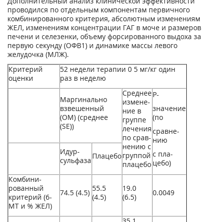
Дополнительный анализ клинической эффективности
проводился по отдельным компонентам первичного
комбинированного критерия, абсолютным изменениям
ЖЕЛ, изменениям концентрации ГАГ в моче и размеров
печени и селезенки, объему форсированного выдоха за
первую секунду (ОФВ1) и динамике массы левого
желудочка (МЛЖ).
Критерий
52 недели терапии 0 5 мг/кг один
оценки
раз в неделю
Среднее
Р-
Маргинально
измене­
взвешенный
значение
ние в
(ОМ) (среднее
(по
группе
(SE))
лечения
сравне­
по срав­
нию
нению с
Идур-
с пла­
группой
Плацебо
сульфаза
цебо)
плацебо
Комбини­
рованный
55.5
19.0
74.5 (4.5)
0.0049
критерий (6-
(4.5)
(6.5)
MT и % ЖЕЛ)
35.1