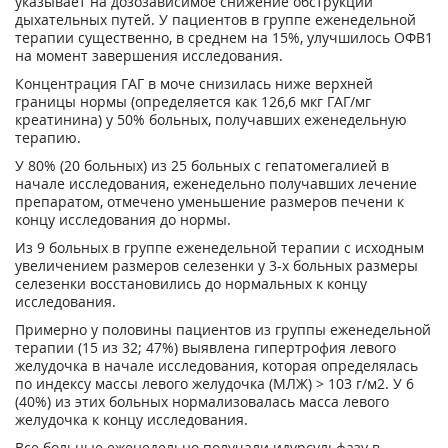
указывает на дозозависимое снижение обструкции
дыхательных путей. У пациентов в группе еженедельной
терапии существенно, в среднем на 15%, улучшилось ОФВ1
на момент завершения исследования.
Концентрация ГАГ в моче снизилась ниже верхней
границы нормы (определяется как 126,6 мкг ГАГ/мг
креатинина) у 50% больных, получавших еженедельную
терапию.
У 80% (20 больных) из 25 больных с гепатомегалией в
начале исследования, еженедельно получавших лечение
препаратом, отмечено уменьшение размеров печени к
концу исследования до нормы.
Из 9 больных в группе еженедельной терапии с исходным
увеличением размеров селезенки у 3-х больных размеры
селезенки восстановились до нормальных к концу
исследования.
Примерно у половины пациентов из группы еженедельной
терапии (15 из 32; 47%) выявлена гипертрофия левого
желудочка в начале исследования, которая определялась
по индексу массы левого желудочка (МЛЖ) > 103 г/м2. У 6
(40%) из этих больных нормализовалась масса левого
желудочка к концу исследования.
Все больные еженедельно получали идурсульфазу в