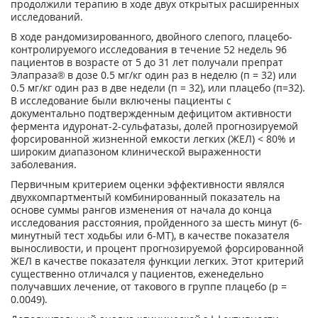
продолжили терапию в ходе двух открытых расширенных
исследований.
В ходе рандомизированного, двойного слепого, плацебо-
контролируемого исследования в течение 52 недель 96
пациентов в возрасте от 5 до 31 лет получали препрат
Элапраза® в дозе 0.5 мг/кг один раз в неделю (п = 32) или
0.5 мг/кг один раз в две недели (п = 32), или плацебо (п=32).
В исследование были включены пациенты с
документально подтвержденным дефицитом активности
фермента идуронат-2-сульфатазы, долей прогнозируемой
форсированной жизненной емкости легких (ЖЕЛ) < 80% и
широким диапазоном клинической выраженности
заболевания.
Первичным критерием оценки эффективности являлся
двухкомпартментый комбинированный показатель на
основе суммы рангов изменения от начала до конца
исследования расстояния, пройденного за шесть минут (6-
минутный тест ходьбы или 6-МТ), в качестве показателя
выносливости, и процент прогнозируемой форсированной
ЖЕЛ в качестве показателя функции легких. Этот критерий
существенно отличался у пациентов, еженедельно
получавших лечение, от такового в группе плацебо (р =
0.0049).