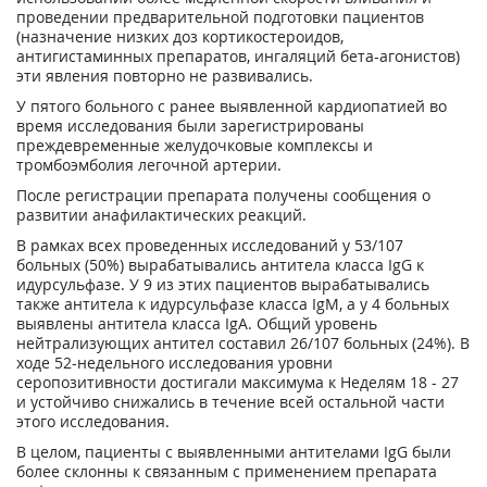
проведении предварительной подготовки пациентов
(назначение низких доз кортикостероидов,
антигистаминных препаратов, ингаляций бета-агонистов)
эти явления повторно не развивались.
У пятого больного с ранее выявленной кардиопатией во
время исследования были зарегистрированы
преждевременные желудочковые комплексы и
тромбоэмболия легочной артерии.
После регистрации препарата получены сообщения о
развитии анафилактических реакций.
В рамках всех проведенных исследований у 53/107
больных (50%) вырабатывались антитела класса IgG к
идурсульфазе. У 9 из этих пациентов вырабатывались
также антитела к идурсульфазе класса IgM, а у 4 больных
выявлены антитела класса IgA. Общий уровень
нейтрализующих антител составил 26/107 больных (24%). В
ходе 52-недельного исследования уровни
серопозитивности достигали максимума к Неделям 18 - 27
и устойчиво снижались в течение всей остальной части
этого исследования.
В целом, пациенты с выявленными антителами IgG были
более склонны к связанным с применением препарата