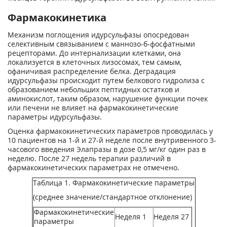
Фармакокинетика
Механизм поглощения идурсульфазы опосредован
селективным связыванием с маннозо-б-фосфатными
рецепторами. До интернализации клетками, она
локализуется в клеточных лизосомах, тем самым,
офаничивая распределение белка. Деградация
идурсульфазы происходит путем белкового гидролиза с
образованием небольших пептидных остатков и
аминокислот, таким образом, нарушение функции почек
или печени не влияет на фармакокинетические
параметры идурсульфазы.
Оценка фармакокинетических параметров проводилась у
10 пациентов на 1-й и 27-й неделе после внутривенного 3-
часового введения Элапразы в дозе 0,5 мг/кг один раз в
неделю. После 27 недель терапии различий в
фармакокинетических параметрах не отмечено.
Таблица 1. Фармакокинетические параметры
(среднее значение/стандартное отклонение)
Фармакокинетические
Неделя 1
Неделя 27
параметры