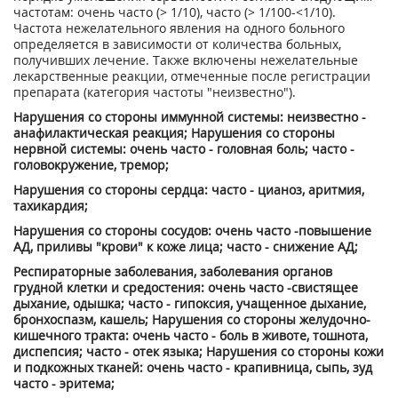
частотам: очень часто (> 1/10), часто (> 1/100-<1/10).
Частота нежелательного явления на одного больного
определяется в зависимости от количества больных,
получивших лечение. Также включены нежелательные
лекарственные реакции, отмеченные после регистрации
препарата (категория частоты "неизвестно").
Нарушения со стороны иммунной системы: неизвестно -
анафилактическая реакция; Нарушения со стороны
нервной системы: очень часто - головная боль; часто -
головокружение, тремор;
Нарушения со стороны сердца: часто - цианоз, аритмия,
тахикардия;
Нарушения со стороны сосудов: очень часто -повышение
АД, приливы "крови" к коже лица; часто - снижение АД;
Респираторные заболевания, заболевания органов
грудной клетки и средостения: очень часто -свистящее
дыхание, одышка; часто - гипоксия, учащенное дыхание,
бронхоспазм, кашель; Нарушения со стороны желудочно-
кишечного тракта: очень часто - боль в животе, тошнота,
диспепсия; часто - отек языка; Нарушения со стороны кожи
и подкожных тканей: очень часто - крапивница, сыпь, зуд
часто - эритема;