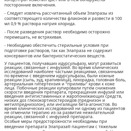
посторонние включения.
- Следует извлечь рассчитанный объем Элапразы из
соответствующего количества флаконов и развести в 100
мл 0,9 % раствора натрия хлорида.
- После разведения раствор необходимо осторожно
перемешать, не встряхивая.
- Необходимо обеспечить стерильные условия при
подготовке растворов, так как Элапраза не содержит
консервантов или бактериостатических веществ.
У пациентов, получавших идурсульфазу, могут развиться
реакции, связанные с инфузией. Во время клинических
исследований наиболее частыми реакциями, связанными
по времени с введением идурсульфазы, были кожные
реакции (сыпь, зуд, крапивница), лихорадка, головная боль,
артериальная гипертензия и "приливы" крови к коже
лица. Побочные реакции купировали путем снижения
скорости введения препарата, прекращения инфузий или
введения антигистаминных и жаропонижающих средств,
низких доз глюкокортикостероидов (преднизон и
метилпреднизолон), или ингаляции бета-агонистов. Во
время клинических исследований ни одному из пациентов
не отменили терапию из-за развития нежелательной
реакции, связанной с инфузией препарата.
Особые меры предосторожности необходимы при
введении препарата Элапраза® пациентам с тяжелым