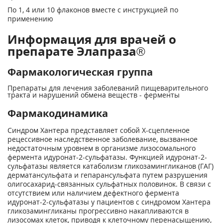
По 1, 4 или 10 флаконов вместе с инструкцией по
применению
Информация для врачей о
препарате Элапраза®
Фармакологическая группа
Препараты для лечения заболеваний пищеварительного
тракта и нарушений обмена веществ - ферменты
Фармакодинамика
Синдром Хантера представляет собой X-сцепленное
рецессивное наследственное заболевание, вызванное
недостаточным уровнем в организме лизосомального
фермента идуронат-2-сульфатазы. Функцией идуронат-2-
сульфатазы является катаболизм гликозамингликанов (ГАГ)
дерматансульфата и гепарансульфата путем разрушения
олигосахарид-связанных сульфатных половинок. В связи с
отсутствием или наличием дефектного фермента
идуронат-2-сульфатазы у пациентов с синдромом Хантера
гликозамингликаны прогрессивно накапливаются в
лизосомах клеток, приводя к клеточному перенасыщению,