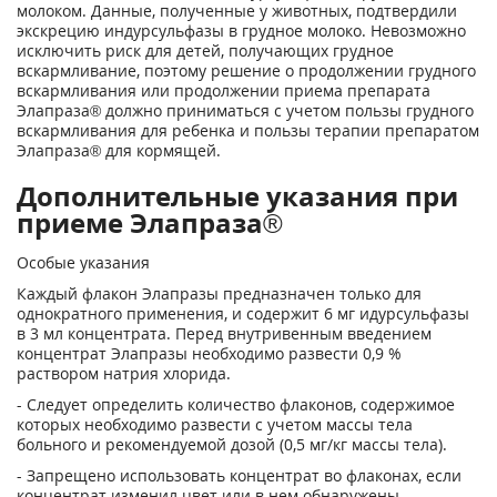
молоком. Данные, полученные у животных, подтвердили
экскрецию индурсульфазы в грудное молоко. Невозможно
исключить риск для детей, получающих грудное
вскармливание, поэтому решение о продолжении грудного
вскармливания или продолжении приема препарата
Элапраза® должно приниматься с учетом пользы грудного
вскармливания для ребенка и пользы терапии препаратом
Элапраза® для кормящей.
Дополнительные указания при
приеме Элапраза®
Особые указания
Каждый флакон Элапразы предназначен только для
однократного применения, и содержит 6 мг идурсульфазы
в 3 мл концентрата. Перед внутривенным введением
концентрат Элапразы необходимо развести 0,9 %
раствором натрия хлорида.
- Следует определить количество флаконов, содержимое
которых необходимо развести с учетом массы тела
больного и рекомендуемой дозой (0,5 мг/кг массы тела).
- Запрещено использовать концентрат во флаконах, если
концентрат изменил цвет или в нем обнаружены