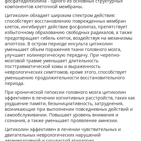
фосфатидилхолина - одного из основных структурных
компонентов клеточной мембраны.
Цитиколин обладает широким спектром действия:
способствует восстановлению поврежденных мембран
клеток, ингибирует действие фосфолипаз, препятствует
избыточному образованию свободных радикалов, а также
предотвращает гибель клеток, воздействуя на механизмы
апоптоза. В остром периоде инсульта цитиколин
уменьшает объем поражения ткани головного мозга,
улучшает холинергическую передачу. При черепно-
мозговой травме уменьшает длительность
посттравматической комы и выраженность
неврологических симптомов, кроме этого, способствует
уменьшению продолжительности восстановительного
периода.
При хронической гипоксии головного мозга цитиколин
эффективен в лечении когнитивных расстройств, таких как
ухудшение памяти, безынициативность, затруднения,
возникающие при выполнении повседневных действий и
самообслуживании. Повышает уровень внимания и
сознания, а также уменьшает проявление амнезии.
Цитиколин эффективен в лечении чувствительных и
двигательных неврологических нарушений
дегенеративной и сосудистой этиологии.