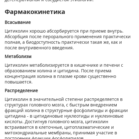
Фармакокинетика
Всасывание
Цитиколин хорошо абсорбируется при приеме внутрь.
Абсорбция после перорального применения практически
полная, а биодоступность практически такая же, как и
после внутривенного введения.
Метаболизм
Цитиколин метаболизируется в кишечнике и печени с
образованием холина и цитидина. После приема
концентрация холина в плазме крови существенно
повышается.
Распределение
Цитиколин в значительной степени распределяется в
структурах головного мозга, с быстрым внедрением
фракций холина в структурные фосфолипиды и фракции
цитидина - в цитидиновые нуклеотиды и нуклеиновые
кислоты. Достигнув головного мозга, цитиколин
встраивается в клеточные, цитоплазматические и
митохондриальные мембраны, принимая участие в
построении фракции фосфолипидов.