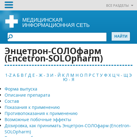
ВСЕ РАЗДЕЛЫ
МЕДИЦИНСКАЯ
ИНФОРМАЦИОННАЯ СЕТЬ
Энцетрон-СОЛОфарм
(Encetron-SOLOpharm)
1-Z
А
Б
В
Г
Д
Е - Ж - З
И - Й
К
Л
М
Н
О
П
Р
С
Т
У
Ф
Х
Ц
Ч - Щ
Э
Ю - Я
Форма выпуска
Описание препарата
Состав
Показания к применению
Противопоказания к применению
Возможные побочные эффекты
Дозировка, как принимать Энцетрон-СОЛОфарм (Encetron-
SOLOpharm)