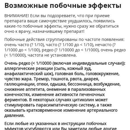
Возможные побочные эффекты
ВНИМАНИЕ! Если вы подозреваете, что при приеме
препарата ваше самочувствие ухудшилось, появились
какие-то побочные эффекты, нужно сразу же обратиться
очно к врачу, назначившему препарат!
Побочные действия сгруппированы по частоте появления:
очень часто (? 1/10), часто (? 1/100 до < 1/10), нечасто (?
1/1000 до < 1/100), редко (? 1/10000 до < 1/1000), очень редко
(< 1/10000), частота не установлена.
Очень редко (< 1/10000 (включая индивидуальные случаи)):
аллергические реакции (сыпь, кожный зуд,
анафилактический шок), головная боль, головокружение,
чувство жара. Тремор, тошнота, рвота, диарея,
галлюцинации, отеки, одышка, бессонница, возбуждение,
снижение аппетита, онемение в парализованных
конечностях, изменение активности печеночных
ферментов. В некоторых случаях цитиколин может
стимулировать парасимпатическую систему, а также
оказывать кратковременное изменение артериального
давления.
Если любые из указанных в инструкции побочных
эффектов усугубляются или Вы заметили любые другие