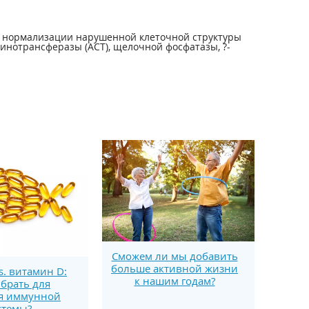
т нормализации нарушенной клеточной структуры
нотрансферазы (ACT), щелочной фосфатазы, ?-
Сможем ли мы добавить
больше активной жизни
s. витамин D:
к нашим годам?
брать для
я иммунной
стемы?