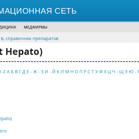
МАЦИОННАЯ СЕТЬ
ЕДИЦИНА
МЕДФИРМЫ
тв, справочник препаратов
t Hepato)
1-Z
А
Б
В
Г
Д
Е - Ж - З
И - Й
К
Л
М
Н
О
П
Р
С
Т
У
Ф
Х
Ц
Ч - Щ
Э
Ю - 
epato)
ато