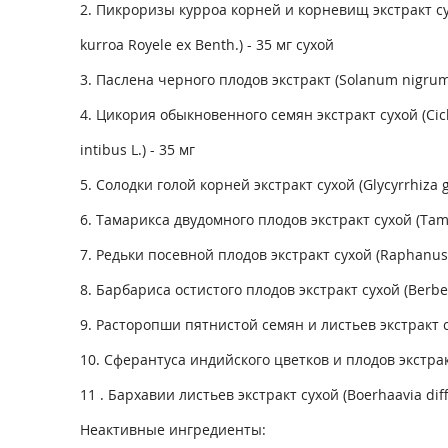
2. Пикроризы курроа корней и корневищ экстракт сух
kurroa Royele ex Benth.) - 35 мг сухой
3. Паслена черного плодов экстракт (Solanum nigrum L
4. Цикория обыкновенного семян экстракт сухой (Ci
intibus L.) - 35 мг
5. Солодки голой корней экстракт сухой (Glycyrrhiza gl
6. Тамарикса двудомного плодов экстракт сухой (Tama
7. Редьки посевной плодов экстракт сухой (Raphanus sa
8. Барбариса остистого плодов экстракт сухой (Berber?
9. Расторопши пятнистой семян и листьев экстракт с
10. Сферантуса индийского цветков и плодов экстракт 
11 . Бархавии листьев экстракт сухой (Boerhaavia diffu
Неактивные ингредиенты: