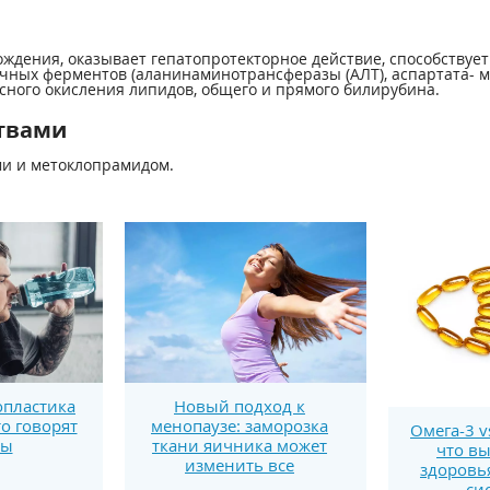
дения, оказывает гепатопротекторное действие, способствуе
ных ферментов (аланинаминотрансферазы (АЛТ), аспартата- ми
исного окисления липидов, общего и прямого билирубина.
твами
и и метоклопрамидом.
пластика
Новый подход к
то говорят
менопаузе: заморозка
Омега-3 v
ты
ткани яичника может
что вы
изменить все
здоровь
си