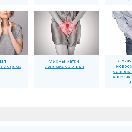
Злокач
ная
Миомы матки,
новооб
я лимфома
лейомиома матки
мошонки
канатика
я