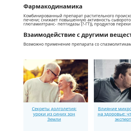
Фармакодинамика
Комбинированный препарат растительного происхож
печени; снижает повышенную активность сывороточ
глютамилтранс- пептидазы (?-ГТ)), продуктов перек
Взаимодействие с другими вещес
Возможно применение препарата со спазмолитикам
Секреты долголетия:
Влияние микро
уроки из синих зон
на здоровье: ч
Земли
экспер