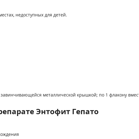
естах, недоступных для детей.
 с завинчивающейся металлической крышкой; по 1 флакону вме
репарате Энтофит Гепато
хождения