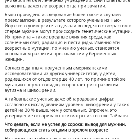
университетов и лечебных учреждений. Они попытались
выяснить, важен ли возраст отца при зачатии.
Было проведено исследование более тысячи случаев
преэклампсии, в результате которого ученые из Нью-
Йоркского университета сделали вывод, что с возрастом в
сперме мужчин могут происходить генетические мутации.
Их причина – такие вредные влияния среды, как
солнечный свет, радиация и пестициды. Именно эти
возрастные мутации, по мнению ученых, становятся
основанием развития преэклампсии у беременных
женщин.
Согласно данным, полученным американскими
исследователями из других университетов, у детей,
родившихся от отцов старше 40 лет, по причине той же
мутации сперматозоидов, возрастает риск развития
аутизма и шизофрении.
А тайваньские ученые даже обнародовали цифры:
согласно их исследованиям уровень шизофрении у таких
детей на 30 % выше, чем у остальных. Впрочем, это
утверждение оспаривают психиатры из того же Тайваня.
Что делать, если не успел до сорока: вывод для мужчин,
собирающихся стать отцами в зрелом возрасте
На самом деле официальная статистика говорит, что