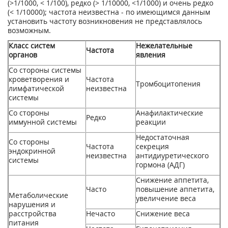
(>1/1000, < 1/100), редко (> 1/10000, <1/1000) и очень редко
(< 1/10000); частота неизвестна - по имеющимся данным
установить частоту возникновения не представлялось
возможным.
Класс систем
Нежелательные
Частота
органов
явления
Со стороны системы
кроветворения и
Частота
Тромбоцитопения
лимфатической
неизвестна
системы
Со стороны
Анафилактические
Редко
иммунной системы
реакции
Недостаточная
Со стороны
Частота
секреция
эндокринной
неизвестна
антидиуретического
системы
гормона (АДГ)
Снижение аппетита,
Часто
повышение аппетита,
Метаболические
увеличение веса
нарушения и
расстройства
Нечасто
Снижение веса
питания