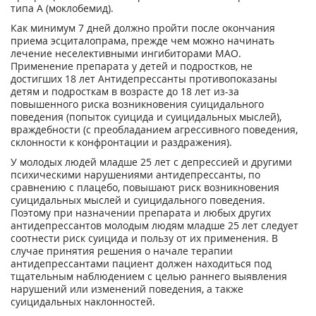
типа А (моклобемид).
Как минимум 7 дней должно пройти после окончания
приема эсциталопрама, прежде чем можно начинать
лечение неселективными ингибиторами МАО.
Применение препарата у детей и подростков, не
достигших 18 лет Антидепрессанты противопоказаны
детям и подросткам в возрасте до 18 лет из-за
повышенного риска возникновения суицидального
поведения (попыток суицида и суицидальных мыслей),
враждебности (с преобладанием агрессивного поведения,
склонности к конфронтации и раздражения).
У молодых людей младше 25 лет с депрессией и другими
психическими нарушениями антидепрессанты, по
сравнению с плацебо, повышают риск возникновения
суицидальных мыслей и суицидального поведения.
Поэтому при назначении препарата и любых других
антидепрессантов молодым людям младше 25 лет следует
соотнести риск суицида и пользу от их применения. В
случае принятия решения о начале терапии
антидепрессантами пациент должен находиться под
тщательным наблюдением с целью раннего выявления
нарушений или изменений поведения, а также
суицидальных наклонностей.