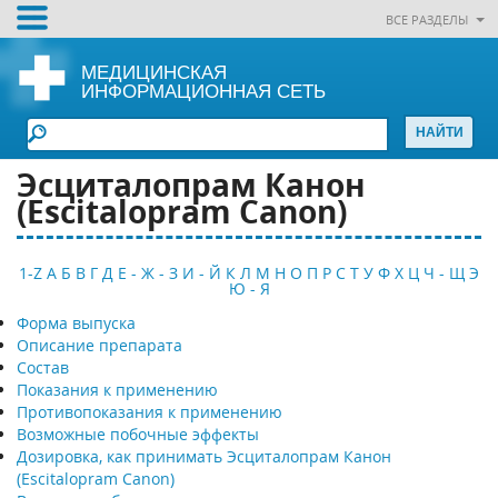
ВСЕ РАЗДЕЛЫ
МЕДИЦИНСКАЯ
ИНФОРМАЦИОННАЯ СЕТЬ
Эсциталопрам Канон
(Escitalopram Canon)
1-Z
А
Б
В
Г
Д
Е - Ж - З
И - Й
К
Л
М
Н
О
П
Р
С
Т
У
Ф
Х
Ц
Ч - Щ
Э
Ю - Я
Форма выпуска
Описание препарата
Состав
Показания к применению
Противопоказания к применению
Возможные побочные эффекты
Дозировка, как принимать Эсциталопрам Канон
(Escitalopram Canon)