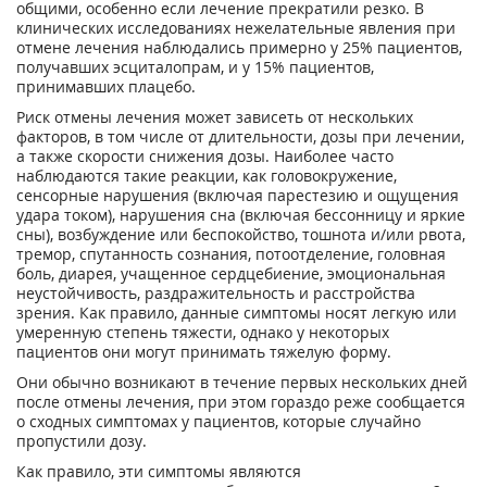
общими, особенно если лечение прекратили резко. В
клинических исследованиях нежелательные явления при
отмене лечения наблюдались примерно у 25% пациентов,
получавших эсциталопрам, и у 15% пациентов,
принимавших плацебо.
Риск отмены лечения может зависеть от нескольких
факторов, в том числе от длительности, дозы при лечении,
а также скорости снижения дозы. Наиболее часто
наблюдаются такие реакции, как головокружение,
сенсорные нарушения (включая парестезию и ощущения
удара током), нарушения сна (включая бессонницу и яркие
сны), возбуждение или беспокойство, тошнота и/или рвота,
тремор, спутанность сознания, потоотделение, головная
боль, диарея, учащенное сердцебиение, эмоциональная
неустойчивость, раздражительность и расстройства
зрения. Как правило, данные симптомы носят легкую или
умеренную степень тяжести, однако у некоторых
пациентов они могут принимать тяжелую форму.
Они обычно возникают в течение первых нескольких дней
после отмены лечения, при этом гораздо реже сообщается
о сходных симптомах у пациентов, которые случайно
пропустили дозу.
Как правило, эти симптомы являются