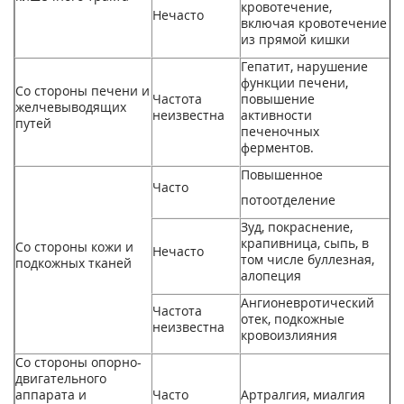
кровотечение,
Нечасто
включая кровотечение
из прямой кишки
Гепатит, нарушение
функции печени,
Со стороны печени и
Частота
повышение
желчевыводящих
неизвестна
активности
путей
печеночных
ферментов.
Повышенное
Часто
потоотделение
Зуд, покраснение,
крапивница, сыпь, в
Со стороны кожи и
Нечасто
том числе буллезная,
подкожных тканей
алопеция
Ангионевротический
Частота
отек, подкожные
неизвестна
кровоизлияния
Со стороны опорно­-
двигательного
аппарата и
Часто
Артралгия, миалгия