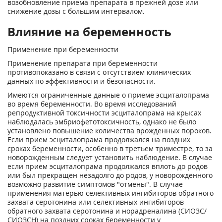
возобновление приема препарата в прежней дозе или
снижение дозы с большим интервалом.
Влияние на беременность
Применение при беременности
Применение препарата при беременности
противопоказано в связи с отсутствием клинических
данных по эффективности и безопасности.
Имеются ограниченные данные о приеме эсциталопрама
во время беременности. Во время исследований
репродуктивной токсичности эсциталопрама на крысах
наблюдалась эмбриофетотоксичность, однако не было
установлено повышение количества врожденных пороков.
Если прием эсциталопрама продолжался на поздних
сроках беременности, особенно в третьем триместре, то за
новорожденным следует установить наблюдение. В случае
если прием эсциталопрама продолжался вплоть до родов
или был прекращен незадолго до родов, у новорожденного
возможно развитие симптомов "отмены". В случае
применения матерью селективных ингибиторов обратного
захвата серотонина или селективных ингибиторов
обратного захвата серотонина и норадреналина (СИОЗС/
СИОЗСН) на поздних сроках беременности у