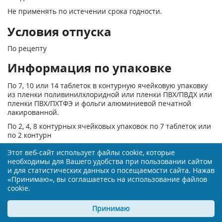
Не применять по истечении срока годности.
Условия отпуска
По рецепту
Информация по упаковке
По 7, 10 или 14 таблеток в контурную ячейковую упаковку
из пленки поливинилхлоридной или пленки ПВХ/ПВДХ или
пленки ПВХ/ПХТФЭ и фольги алюминиевой печатной
лакированной.
По 2, 4, 8 контурных ячейковых упаковок по 7 таблеток или
по 2 контурн
Информация для врачей о
Этот веб-сайт использует файлы cookie, которые
необходимы для Вашего удобства при пользовании сайтом
препарате Эсциталопрам Канон
и для статистических данных о посещаемости сайта. Нажав
«Принимаю», вы соглашаетесь на использование файлов
Фармакологическая группа
cookie.
антидепрессант
Принимаю