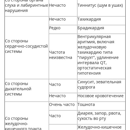
слуха и лабиринтные
Нечасто
Тиннитус (шум в ушах)
нарушения
Нечасто
Тахикардия
Редко
Брадикардия
Вентрикулярная
Со стороны
аритмия, включая
сердечно­-сосудистой
желудочковую
системы
Частота
тахикардию типа
неизвестна
"пируэт", удлинение
интервала QT,
ортостатическая
гипотензия
Синусит, зевательная
Со стороны
Часто
судорога
дыхательной
системы
Нечасто
Носовое кровотечение
Очень часто
Тошнота
Диарея, запор, рвота,
Часто
Со стороны
сухость во рту
желудочно-
Желудочно-кишечное
кишечного тракта