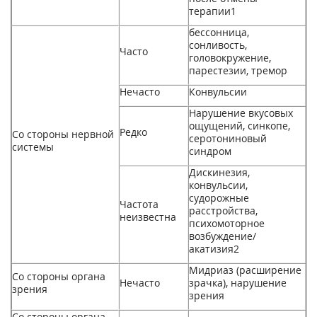
терапии
1
бессонница,
сонливость,
Часто
головокружение,
парестезии, тремор
Нечасто
Конвульсии
Нарушение вкусовых
ощущений, синкопе,
Редко
Со стороны нервной
серотониновый
системы
синдром
Дискинезия,
конвульсии,
судорожные
Частота
расстройства,
неизвестна
психомоторное
возбуждение/
акатизия2
Мидриаз (расширение
Со стороны органа
Нечасто
зрачка), нарушение
зрения
зрения
Со стороны органа