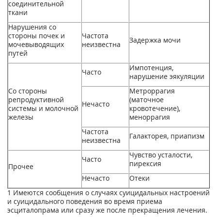
соединительной
ткани
Нарушения со
стороны почек и
Частота
Задержка мочи
мочевыводящих
неизвестна
путей
Импотенция,
Часто
нарушение эякуляции
Со стороны
Метроррагия
репродуктивной
(маточное
Нечасто
системы и молочной
кровотечение),
железы
меноррагия
Частота
Галакторея, приапизм
неизвестна
Чувство усталости,
Часто
пирексия
Прочее
Нечасто
Отеки
1
Имеются сообщения о случаях суицидальных настроений
и суицидального поведения во время приема
эсциталопрама или сразу же после прекращения лечения.