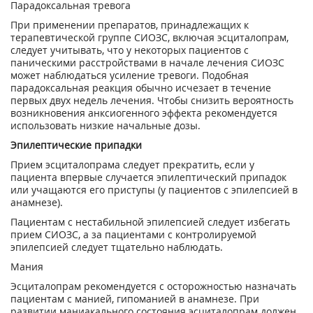
Парадоксальная тревога
При применении препаратов, принадлежащих к
терапевтической группе СИОЗС, включая эсциталопрам,
следует учитывать, что у некоторых пациентов с
паническими расстройствами в начале лечения СИОЗС
может наблюдаться усиление тревоги. Подобная
парадоксальная реакция обычно исчезает в течение
первых двух недель лечения. Чтобы снизить вероятность
возникновения анксиогенного эффекта рекомендуется
использовать низкие начальные дозы.
Эпилептические припадки
Прием эсциталопрама следует прекратить, если у
пациента впервые случается эпилептический припадок
или учащаются его приступы (у пациентов с эпилепсией в
анамнезе).
Пациентам с нестабильной эпилепсией следует избегать
прием СИОЗС, а за пациентами с контролируемой
эпилепсией следует тщательно наблюдать.
Мания
Эсциталопрам рекомендуется с осторожностью назначать
пациентам с манией, гипоманией в анамнезе. При
развитии маниакального состояния эсциталопрам должен