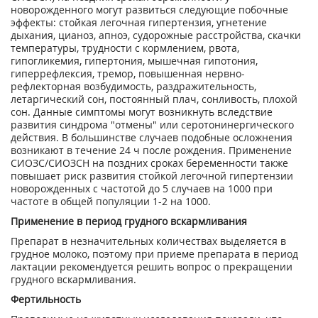
новорожденного могут развиться следующие побочные
эффекты: стойкая легочная гипертензия, угнетение
дыхания, цианоз, апноэ, судорожные расстройства, скачки
температуры, трудности с кормлением, рвота,
гипогликемия, гипертония, мышечная гипотония,
гиперрефлексия, тремор, повышенная нервно-
рефлекторная возбудимость, раздражительность,
летаргический сон, постоянный плач, сонливость, плохой
сон. Данные симптомы могут возникнуть вследствие
развития синдрома "отмены" или серотонинергического
действия. В большинстве случаев подобные осложнения
возникают в течение 24 ч после рождения. Применение
СИОЗС/СИОЗСН на поздних сроках беременности также
повышает риск развития стойкой легочной гипертензии
новорожденных с частотой до 5 случаев на 1000 при
частоте в общей популяции 1-2 на 1000.
Применение в период грудного вскармливания
Препарат в незначительных количествах выделяется в
грудное молоко, поэтому при приеме препарата в период
лактации рекомендуется решить вопрос о прекращении
грудного вскармливания.
Фертильность