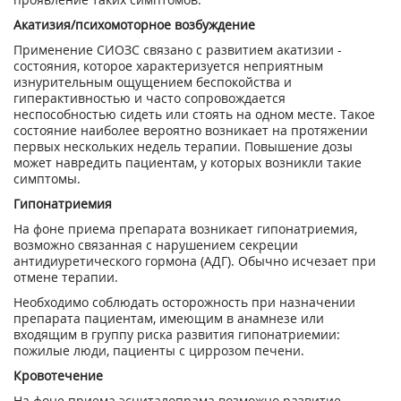
Акатизия/психомоторное возбуждение
Применение СИОЗС связано с развитием акатизии -
состояния, которое характеризуется неприятным
изнурительным ощущением беспокойства и
гиперактивностью и часто сопровождается
неспособностью сидеть или стоять на одном месте. Такое
состояние наиболее вероятно возникает на протяжении
первых нескольких недель терапии. Повышение дозы
может навредить пациентам, у которых возникли такие
симптомы.
Гипонатриемия
На фоне приема препарата возникает гипонатриемия,
возможно связанная с нарушением секреции
антидиуретического гормона (АДГ). Обычно исчезает при
отмене терапии.
Необходимо соблюдать осторожность при назначении
препарата пациентам, имеющим в анамнезе или
входящим в группу риска развития гипонатриемии:
пожилые люди, пациенты с циррозом печени.
Кровотечение
На фоне приема эсциталопрама возможно развитие