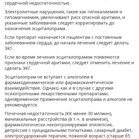
сердечной недостаточностью.
Электролитные нарушения, такие как гипокалиемия и
гипомагниемия, увеличивают риск опасной аритмии, и
указанные заболевания следует корригировать до
назначения эсциталопрама.
Если препарат назначается пациентам с постоянным
заболеванием сердца, до начала лечения следует делать
ЭКГ.
Если во время лечения эсциталопрамом появляются
признаки сердечной аритмии, следует отменить лечение и
сделать ЭКГ.
Эсциталопрам не вступает с алкоголем в
фармакодинамическое или фармакокинетическое
взаимодействие. Однако, как и в случае с другими
психотропными лекарственными препаратами,
одновременное применение эсциталопрама и алкоголя не
рекомендуется.
Почечная недостаточность (КК менее 30 мл/мин),
маниакальные расстройства (в т.ч. в анамнезе),
фармакологически неконтролируемая эпилепсия,
депрессия с суицидальными попытками, сахарный диабет,
электросудорожная терапия; пожилой возраст (старше 65