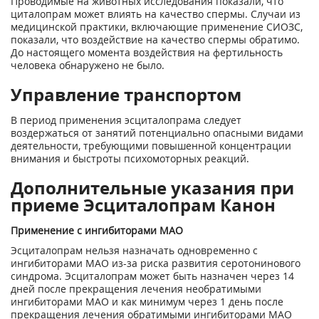
Проводимые на животных исследования показали, что
циталопрам может влиять на качество спермы. Случаи из
медицинской практики, включающие применение СИОЗС,
показали, что воздействие на качество спермы обратимо.
До настоящего момента воздействия на фертильность
человека обнаружено не было.
Управление транспортом
В период применения эсциталопрама следует
воздержаться от занятий потенциально опасными видами
деятельности, требующими повышенной концентрации
внимания и быстроты психомоторных реакций.
Дополнительные указания при
приеме Эсциталопрам Канон
Применение с ингибиторами МАО
Эсциталопрам нельзя назначать одновременно с
ингибиторами МАО из-за риска развития серотонинового
синдрома. Эсциталопрам может быть назначен через 14
дней после прекращения лечения необратимыми
ингибиторами МАО и как минимум через 1 день после
прекращения лечения обратимыми ингибиторами МАО