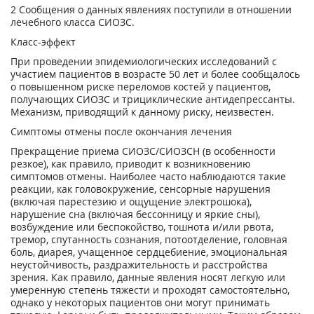
2
Сообщения о данных явлениях поступили в отношении
лечебного класса СИОЗС.
Класс-эффект
При проведении эпидемиологических исследований с
участием пациентов в возрасте 50 лет и более сообщалось
о повышенном риске переломов костей у пациентов,
получающих СИОЗС и трициклические антидепрессанты.
Механизм, приводящий к данному риску, неизвестен.
Симптомы отмены после окончания лечения
Прекращение приема СИОЗС/СИОЗСН (в особенности
резкое), как правило, приводит к возникновению
симптомов отмены. Наиболее часто наблюдаются такие
реакции, как головокружение, сенсорные нарушения
(включая парестезию и ощущение электрошока),
нарушение сна (включая бессонницу и яркие сны),
возбуждение или беспокойство, тошнота и/или рвота,
тремор, спутанность сознания, потоотделение, головная
боль, диарея, учащенное сердцебиение, эмоциональная
неустойчивость, раздражительность и расстройства
зрения. Как правило, данные явления носят легкую или
умеренную степень тяжести и проходят самостоятельно,
однако у некоторых пациентов они могут принимать