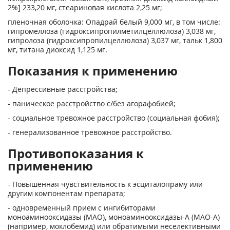
2%] 233,20 мг, стеариновая кислота 2,25 мг;
пленочная оболочка: Опадрай белый 9,000 мг, в том числе:
гипромеллоза (гидроксипропилметилцеллюлоза) 3,038 мг,
гипролоза (гидроксипропилцеллюлоза) 3,037 мг, тальк 1,800
мг, титана диоксид 1,125 мг.
Показания к применению
- Депрессивные расстройства;
- паническое расстройство с/без агорафобией;
- социальное тревожное расстройство (социальная фобия);
- генерализованное тревожное расстройство.
Противопоказания к
применению
- Повышенная чувствительность к эсциталопраму или
другим компонентам препарата;
- одновременный прием с ингибиторами
моноаминооксидазы (МАО), моноаминооксидазы-А (МАО-А)
(например, моклобемид) или обратимыми неселективными