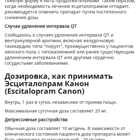
тяжелую форму и быть продолжительными. Таким образом,
когда необходимость лечения эсциталопрамом отпадает,
рекомендуется отменять препарат путем постепенного
снижения дозы.
Случаи удлинения интервала QT
Сообщалось о случаях удлинения интервала QT и
вентрикулярной аритмии, включая желудочковую
тахикардию типа "пируэт", преимущественно у пациентов
женского пола, с гипокалиемией или ранее существующим
удлинением интервала QT или другими сердечно-
сосудистыми заболеваниями.
Дозировка, как принимать
Эсциталопрам Канон
(Escitalopram Canon)
Внутрь, 1 раз в сутки, независимо от приема пищи.
Максимальная суточная доза составляет 20 мг.
Депрессивные расстройства
Обычная доза составляет 10 мг/день. В зависимости от
клинического состояния пациента доза препарата может
быть увеличена до максимальной - 20 мг/день.