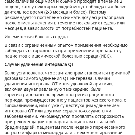
самоизлечивающимися и обычно проходят в течение 2
недель, хотя у некоторых людей могут наблюдаться более
длительное время (2-3 месяца и более). Поэтому
рекомендуется постепенно снижать дозу эсциталопрама
после отмены лечения в течение нескольких недель или
месяцев, в зависимости от потребностей пациента.
Ишемическая болезнь сердца
В связи с ограниченным опытом применения необходимо
соблюдать осторожность при применении препарата у
пациентов с ишемической болезнью сердца (ИБС).
Случаи удлинения интервала QT
Было установлено, что эсциталопрам становится причиной
дозозависимого удлинения QT-интервала. Случаи
удлинения интервала QT и желудочковой аритмии,
включая двунаправленную тахикардию, были
зарегистрированы во время пострегистрационного
периода, преимущественно у пациентов женского пола, с
гипокалиемией, или с уже существующим удлинением
интервала QT или другими сердечно-сосудистыми
заболеваниями. Рекомендуется проявлять осторожность
при рекомендации препарата пациентам с сильной
брадикардией, пациентам после недавно перенесенного
острого инфаркта миокарда или с некомпенсированной