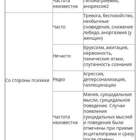
Частота
Гипонатриемия,
неизвестна
анорексия
2
Тревога, беспокойство,
необычные
Часто
сновидения, снижение
либидо, аноргазмия (у
женщин)
Бруксизм, ажитация,
нервозность,
Нечасто
панические атаки,
спутанность сознания
Агрессия,
Редко
деперсонализация,
Со стороны психики
галлюцинации
Мания, суицидальные
мысли, суицидальное
поведение. Случаи
появления
Частота
суицидальных мыслей
неизвестна
и поведения были
отмечены при приеме
эсциталопрама и сразу
после отмены