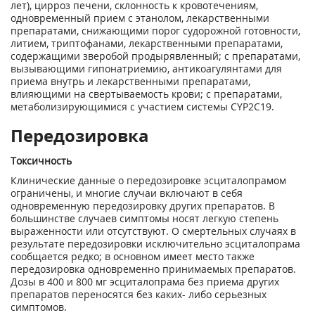
лет), цирроз печени, склонность к кровотечениям,
одновременный прием с этанолом, лекарственными
препаратами, снижающими порог судорожной готовности,
литием, триптофанами, лекарственными препаратами,
содержащими зверобой продырявленный; с препаратами,
вызывающими гипонатриемию, антикоагулянтами для
приема внутрь и лекарственными препаратами,
влияющими на свертываемость крови; с препаратами,
метаболизирующимися с участием системы CYP2C19.
Передозировка
Токсичность
Клинические данные о передозировке эсциталопрамом
ограничены, и многие случаи включают в себя
одновременную передозировку других препаратов. В
большинстве случаев симптомы носят легкую степень
выраженности или отсутствуют. О смертельных случаях в
результате передозировки исключительно эсциталопрама
сообщается редко; в основном имеет место также
передозировка одновременно принимаемых препаратов.
Дозы в 400 и 800 мг эсциталопрама без приема других
препаратов переносятся без каких- либо серьезных
симптомов.