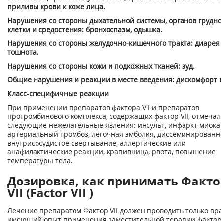
приливы крови к коже лица.
Нарушения со стороны дыхательной системы, органов грудн
клетки и средостения: бронхоспазм, одышка.
Нарушения со стороны желудочно-кишечного тракта: диарея
тошнота.
Нарушения со стороны кожи и подкожных тканей: зуд.
Общие нарушения и реакции в месте введения: дискомфорт в
Класс-специфичные реакции
При применении препаратов фактора VII и препаратов
протромбинового комплекса, содержащих фактор VII, отмеча
следующие нежелательные явления: инсульт, инфаркт миока
артериальный тромбоз, легочная эмболия, диссеминированн
внутрисосудистое свертывание, аллергические или
анафилактические реакции, крапивница, рвота, повышение
температуры тела.
Дозировка, как принимать Факто
VII (Factor VII )
Лечение препаратом Фактор VII должен проводить только вра
имеющий опыт применения заместительной терапии факто