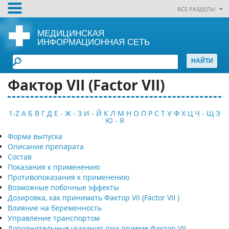
ВСЕ РАЗДЕЛЫ
МЕДИЦИНСКАЯ
ИНФОРМАЦИОННАЯ СЕТЬ
Фактор VII (Factor VII)
1-Z
А
Б
В
Г
Д
Е - Ж - З
И - Й
К
Л
М
Н
О
П
Р
С
Т
У
Ф
Х
Ц
Ч - Щ
Э
Ю - Я
Форма выпуска
Описание препарата
Состав
Показания к применению
Противопоказания к применению
Возможные побочные эффекты
Дозировка, как принимать Фактор VII (Factor VII )
Влияние на беременность
Управление транспортом
Дополнительные указания при приеме Фактор VII