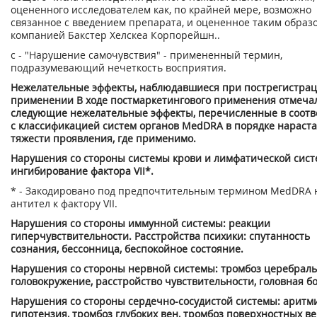
оцененного исследователем как, по крайней мере, возможно
связанное с введением препарата, и оцененное таким образ
компанией Бакстер Хелскеа Корпорейшн..
с - "Нарушение самочувствия" - примененный термин,
подразумевающий нечеткость восприятия.
Нежелательные эффекты, наблюдавшиеся при пострегистра
применении В ходе постмаркетингового применения отмеча
следующие нежелательные эффекты, перечисленные в соотв
с классификацией систем органов MedDRA в порядке нараст
тяжести проявления, где применимо.
Нарушения со стороны системы крови и лимфатической сист
ингибирование фактора VII*.
* - Закодировано под предпочтительным термином MedDRA 
антител к фактору VII.
Нарушения со стороны иммунной системы: реакции
гиперчувствительности. Расстройства психики: спутанность
сознания, бессонница, беспокойное состояние.
Нарушения со стороны нервной системы: тромбоз церебраль
головокружение, расстройство чувствительности, головная бо
Нарушения со стороны сердечно-сосудистой системы: аритми
гипотензия, тромбоз глубоких вен, тромбоз поверхностных ве