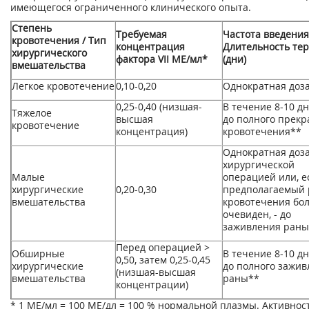
имеющегося ограниченного клинического опыта.
Степень
Требуемая
Частота введения
кровотечения / Тип
концентрация
Длительность те
хирургического
фактора VII МЕ/мл*
(дни)
вмешательства
Легкое кровотечение
0,10-0,20
Однократная доз
0,25-0,40 (низшая-
В течение 8-10 д
Тяжелое
высшая
до полного прек
кровотечение
концентрация)
кровотечения**
Однократная доз
хирургической
Малые
операцией или, е
хирургические
0,20-0,30
предполагаемый 
вмешательства
кровотечения бо
очевиден, - до
заживления раны
Перед операцией >
Обширные
В течение 8-10 д
0,50, затем 0,25-0,45
хирургические
до полного зажив
(низшая-высшая
вмешательства
раны**
концентрации)
* 1 МЕ/мл = 100 МЕ/дл = 100 % нормальной плазмы. Активнос