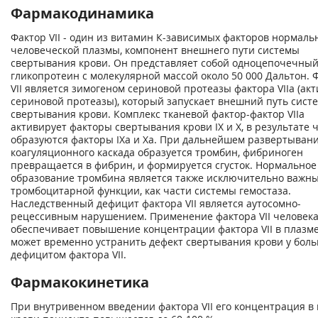
Фармакодинамика
Фактор VII - один из витамин К-зависимых факторов нормаль
человеческой плазмы, компонент внешнего пути системы
свертывания крови. Он представляет собой одноцепочечны
гликопротеин с молекулярной массой около 50 000 Дальтон. 
VII является зимогеном сериновой протеазы фактора VIIa (ак
сериновой протеазы), который запускает внешний путь сист
свертывания крови. Комплекс тканевой фактор-фактор VIIa
активирует факторы свертывания крови IX и X, в результате 
образуются факторы IХа и Ха. При дальнейшем развертыван
коагуляционного каскада образуется тромбин, фибриноген
превращается в фибрин, и формируется сгусток. Нормальное
образование тромбина является также исключительно важн
тромбоцитарной функции, как части системы гемостаза.
Наследственный дефицит фактора VII является аутосомно-
рецессивным нарушением. Применение фактора VII человек
обеспечивает повышение концентрации фактора VII в плазме
может временно устранить дефект свертывания крови у боль
дефицитом фактора VII.
Фармакокинетика
При внутривенном введении фактора VII его концентрация в