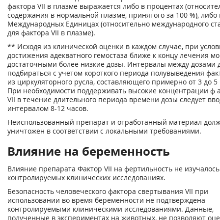
фактора VII в плазме выражается либо в процентах (относите
содержания в нормальной плазме, принятого за 100 %), либо 
Международных Единицах (относительно международного ст
для фактора VII в плазме).
** Исходя из клинической оценки в каждом случае, при усло
достижения адекватного гемостаза ближе к концу лечения мо
достаточными более низкие дозы. Интервалы между дозами
подбираться с учетом короткого периода полувыведения факт
из циркуляторного русла, составляющего примерно от 3 до 5 
При необходимости поддерживать высокие концентрации ф 
VII в течение длительного периода времени дозы следует вво
интервалом 8-12 часов.
Неиспользованный препарат и отработанный материал долж
уничтожен в соответствии с локальными требованиями.
Влияние на беременность
Влияние препарата Фактор VII на фертильность не изучалось
контролируемых клинических исследованиях.
Безопасность человеческого фактора свертывания VII при
использовании во время беременности не подтверждена
контролируемыми клиническими исследованиями. Данные,
полученные в экспериментах на животных, не позволяют оц