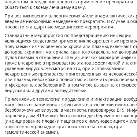
пациентам немедленно прервать применение препарата и
обратиться к своему лечащему врачу.
При возникновении аллергических и/или анафилактических 
введение необходимо немедленно прекратить. В случае шока
провести стандартные медицинские мероприятия.
Стандартные мероприятия по предотвращению инфекций,
являющихся следствием применения лекарственных препара
получаемых из человеческой крови или плазмы, включают о
доноров, скрининг материала, сданного отдельными донорам
пулов плазмы в отношении специфических маркеров инфекци
также внедрение в производство этапов эффективной инакт
удаления вирусов. Несмотря на это, при использовании
лекарственных препаратов, приготовленных из человеческо
или плазмы, невозможно полностью исключить риск переда
инфекционных заболеваний, в том числе вызванных неизве
вирусами или другими возбудителями.
Применяемые технологии по удалению и инактивации возбу
могут быть ограниченно эффективны в отношении некоторы
безоболочечных вирусов, в частности, парвовируса В19. Ин
парвовирусом В19 может быть опасна для беременных женщ
(инфицирование плода) и пациентов с иммунодефицитом ил
повышенным распадом эритроцитов (в частности, при
гемолитической анемии).