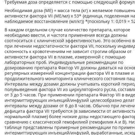
Требуемая доза определяется с помощью следующей формул
Необходимая доза (ME) = масса тела (кг) х желаемое повышен
активности фактора VII (МЕ/мл) х 53* {единица, поделенная н
наблюдаемое восстановление (мл/кг)} *(поскольку 1: 0,019 = 52
В каждом отдельном случае количество препарата, которое
необходимо ввести, и частота применения всегда должны
соотноситься с клинической эффективностью. Это особенно 
при лечении недостаточности фактора VII, поскольку индиви
склонность к кровотечениям не зависит строгим образом от
активности фактора VII в плазме, измеренной с помощью
лабораторных проб. Индивидуальные рекомендации по
дозированию препарата Фактор VII должны даваться на осн
регулярных измерений концентрации фактора VII в плазме и
продолжительного мониторинга клинического состояния пац
Интервалы между дозами должны учитывать короткий перио
полувыведения фактора VII из циркуляторного русла, соста
от 3 до 5 часов. При применении препарата Фактор VII в вид
интермиттирующих инъекций/инфузий целесообразно делат
интервалы между дозами от 6 до 8 часов. Обычно при лечен
дефицита фактора VII требуются (в зависимости от активност
нормальной плазме) более низкие дозы недостающего факто
сравнению с классической гемофилией (гемофилия А и В). Ни
таблице представлены примерные рекомендации по приме
интермиттирующих инъекций/инфузий, выработанные, исход