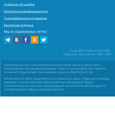
Сообщить об ошибке
Политика конфиденциальности
Пользовательское соглашение
Бесплатная подписка
Мы в социальных сетях:
Copyright © MedicInform.Net -
медицина, психология, 1999 - 2026
Копирование или иное распространение статей нашего сайта строго
воспрещается. Копирование раздела "Новости" допускается при наличии
активной открытой для поисковиков ссылки на MedicInform.Net
Материалы на сайте представлены в справочных целях. Редакция не всегда
разделяет мнение авторов опубликованных материалов. Перед
применением тех или иных рекомендаций настоятельно рекомендуется
посоветоваться с Вашим лечащим врачом!