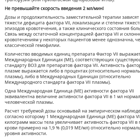
Не превышайте скорость введения 2 мл/мин!
Дозы и продолжительность заместительной терапии зависят
тяжести дефицита фактора VII, локализации и степени тяжест
эпизодов кровотечения, а также клинического состояния боль
Связь между остаточной концентрацией фактора VII и склонн
кровотечениям у некоторых пациентов менее однозначна, ч
классической гемофилии.
Количество вводимых единиц препарата Фактор VII выражает
Международных Единицах (ME), соответствующих существу
стандарту ВОЗ для препаратов фактора VII. Активность фактор
плазме выражается либо в процентах (относительно нормал
плазмы), либо в Международных Единицах (относительно
Международного стандарта фактора VII плазмы).
Одна Международная Единица (ME) активности фактора VII
эквивалентна величине активности фактора VII в 1 мл норма
человеческой плазмы.
Расчет требуемой дозы основывай на эмпирическом наблюд
согласно которому 1 Международная Единица (ME) фактора VI
килограмм массы тела увеличивает активность фактора VII в
крови примерно на 1,9 % (0,019 МЕ/мл) относительно нормал
уровня активности.