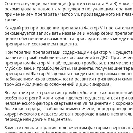
Соответствующая вакцинация (против гепатита А и В) может
рекомендована пациентам, регулярно получающим терапию
применением препарата Фактор VII, произведенного из пла
крови.
Каждый раз при введении препарата Фактор VII настоятельн
рекомендуется записывать название и номер серии препара
целью обеспечения возможности проследить связь между в
препарата и состоянием пациента.
При терапии препаратами, содержащими фактор VII, существ
развития тромбоэмболических осложнений и ДВС. При лече
препаратом Фактор VII наблюдались тромбозы, в том числе 
глубоких вен, и тромбофлебиты. Пациенты, получающие тер
препаратом Фактор VII, должны находиться под внимательн
наблюдением из-за возможности развития признаков и симп
тромбоэмболических осложнений и ДВС-синдрома.
Вследствие риска развития тромбоэмболических осложнений
особенно строгий мониторинг должен осуществляться при в
человеческого фактора свертывания VII пациентам с корона
болезнью сердца, с заболеваниями печени, перед проведен
хирургического вмешательства, новорожденным в неонатал
периоде или другим пациентам.
Заместительная терапия человеческим фактором свертывани
может приводить к формированию циркулирующих антител,