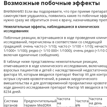
Возможные побочные эффекты
ВНИМАНИЕ! Если вы подозреваете, что при приеме препара
самочувствие ухудшилось, появились какие-то побочные эфф
нужно сразу же обратиться очно к врачу, назначившему преп
Нежелательные эффекты, наблюдавшиеся в клинических
исследованиях
Побочные реакции, встречавшиеся в ходе проведения клини
исследований, перечислены в соответствии со следующей
градацией: очень часто (> 1/10); часто (> 1/100 < 1/10); нечасто
1/1000< 1/100); редко (> 1/10 000< 1/1000); очень редко (<1/10 
включая единичные сообщения).
В таблице ниже представлены нежелательные реакции,
отмечавшиеся в ходе клинического исследования, включающ
взрослых пациентов и детей с наследственной недостаточно
фактора VII, которым вводился препарат Фактор VII для контр
острых случаев кровотечений, в рамках хирургического
вмешательства и для долговременной профилактики кровоте
ходе данного исследования препарат Фактор VII вводился в 
8234 дней.
Частота
Частота
Система
Предпочтительный
Частота
на
на день
органов
термин MedDRA
в%