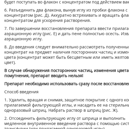
будет поступать во флакон с концентратом под действием вак
6. Разъединить два флакона, вынув иглу из пробки флакона с
концентратом (рис. Д). Аккуратно встряхивать и вращать фла
концентратом для ускорения растворения.
7. По завершении восстановления препарата ввести прилаг
аэрационную иглу (рис. Е) и дать пене полностью осесть. Из
аэрационную иглу.
8. До введения следует внимательно рассмотреть полученны
концентрат на предмет наличия посторонних частиц и изме
цвета (концентрат может быть бесцветным или иметь желто
цвет).
В случае обнаружения посторонних частиц, изменения цвета
помутнения, препарат вводить нельзя!
Препарат необходимо использовать сразу после восстановле
Способ введения
1. Удалить, вращая и снимая, защитное покрытие с одного к
прилагаемой фильтрующей иглы, и насадить ее на стерильн
одноразовый шприц. Набрать раствор в шприц (рис. Ж).
2. Отсоединить фильтрующую иглу от шприца и выполнить
медленное внутривенное введение раствора с помощью сис
трансфузии (или прилагаемой одноразовой иглы).