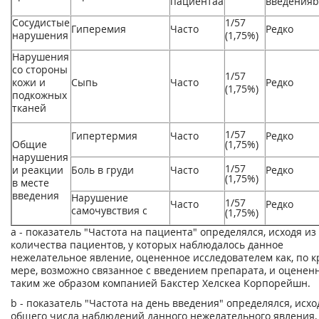
пациента
а
введения
b
Сосудистые
1/57
Гиперемия
Часто
Редко
нарушения
(1,75%)
Нарушения
со стороны
1/57
кожи и
Сыпь
Часто
Редко
(1,75%)
подкожных
тканей
1/57
Гипертермия
Часто
Редко
Общие
(1,75%)
нарушения
1/57
и реакции
Боль в груди
Часто
Редко
(1,75%)
в месте
введения
Нарушение
1/57
Часто
Редко
самочувствия
с
(1,75%)
а - показатель "Частота на пациента" определялся, исходя из
количества пациентов, у которых наблюдалось данное
нежелательное явление, оцененное исследователем как, по 
мере, возможно связанное с введением препарата, и оценен
таким же образом компанией Бакстер Хелскеа Корпорейшн.
b - показатель "Частота на день введения" определялся, исхо
общего числа наблюдений данного нежелательного явления,