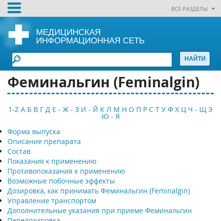
ВСЕ РАЗДЕЛЫ
МЕДИЦИНСКАЯ
ИНФОРМАЦИОННАЯ СЕТЬ
Феминальгин (Feminalgin)
1-Z
А
Б
В
Г
Д
Е - Ж - З
И - Й
К
Л
М
Н
О
П
Р
С
Т
У
Ф
Х
Ц
Ч - Щ
Э
Ю - Я
Форма выпуска
Описание препарата
Состав
Показания к применению
Противопоказания к применению
Возможные побочные эффекты
Дозировка, как принимать Феминальгин (Feminalgin)
Управление транспортом
Дополнительные указания при приеме Феминальгин
Передозировка