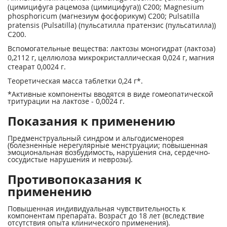
(цимицифуга рацемоза (цимицифуга)) С200; Magnesium
phosphoricum (магнезиум фосфорикум) С200; Pulsatilla
pratensis (Pulsatilla) (пульсатилла пратензис (пульсатилла))
С200.
Вспомогательные вещества: лактозы моногидрат (лактоза)
0,2112 г, целлюлоза микрокристаллическая 0,024 г, магния
стеарат 0,0024 г.
Теоретическая масса таблетки 0,24 г*.
*Активные компоненты вводятся в виде гомеопатической
тритурации на лактозе - 0,0024 г.
Показания к применению
Предменструальный синдром и альгодисменорея
(болезненные нерегулярные менструации; повышенная
эмоциональная возбудимость, нарушения сна, сердечно-
сосудистые нарушения и неврозы).
Противопоказания к
применению
Повышенная индивидуальная чувствительность к
компонентам препарата. Возраст до 18 лет (вследствие
отсутствия опыта клинического применения).