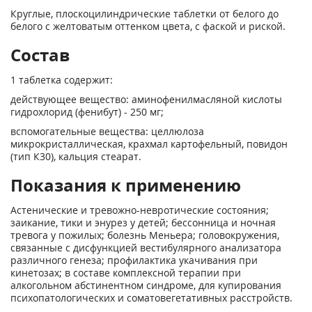
Круглые, плоскоцилиндрические таблетки от белого до
белого с желтоватым оттенком цвета, с фаской и риской.
Состав
1 таблетка содержит:
действующее вещество: аминофенилмасляной кислоты
гидрохлорид (фенибут) - 250 мг;
вспомогательные вещества: целлюлоза
микрокристаллическая, крахмал картофельный, повидон
(тип К30), кальция стеарат.
Показания к применению
Астенические и тревожно-невротические состояния;
заикание, тики и энурез у детей; бессонница и ночная
тревога у пожилых; болезнь Меньера; головокружения,
связанные с дисфункцией вестибулярного анализатора
различного генеза; профилактика укачивания при
кинетозах; в составе комплексной терапии при
алкогольном абстинентном синдроме, для купирования
психопатологических и соматовегетативных расстройств.