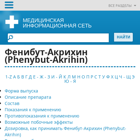
ВСЕ РАЗДЕЛЫ
МЕДИЦИНСКАЯ
ИНФОРМАЦИОННАЯ СЕТЬ
Фенибут-Акрихин
(Phenybut-Akrihin)
1-Z
А
Б
В
Г
Д
Е - Ж - З
И - Й
К
Л
М
Н
О
П
Р
С
Т
У
Ф
Х
Ц
Ч - Щ
Э
Ю - Я
Форма выпуска
Описание препарата
Состав
Показания к применению
Противопоказания к применению
Возможные побочные эффекты
Дозировка, как принимать Фенибут-Акрихин (Phenybut-
Akrihin)