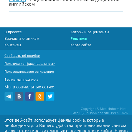
английском
О проекте
Авторы и рецензенты
Врачам и клиникам
Реклама
Контакты
Карта сайта
Сообщить об ошибке
Политика конфиденциальности
Пользовательское соглашение
Бесплатная подписка
Мы в социальных сетях:
Copyright © MedicInform.Net -
медицина, психология, 1999 - 2026
Этот веб-сайт использует файлы cookie, которые
необходимы для Вашего удобства при пользовании сайтом
Копирование или иное распространение статей нашего сайта строго
воспрещается. Копирование раздела "Новости" допускается при наличии
и для статистических данных о посещаемости сайта. Нажав