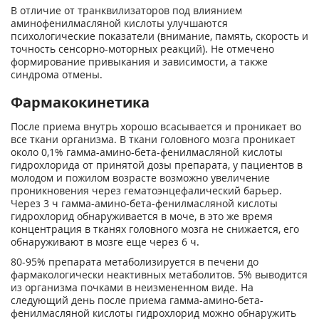
В отличие от транквилизаторов под влиянием
аминофенилмасляной кислоты улучшаются
психологические показатели (внимание, память, скорость и
точность сенсорно-моторных реакций). Не отмечено
формирование привыкания и зависимости, а также
синдрома отмены.
Фармакокинетика
После приема внутрь хорошо всасывается и проникает во
все ткани организма. В ткани головного мозга проникает
около 0,1% гамма-амино-бета-фенилмасляной кислоты
гидрохлорида от принятой дозы препарата, у пациентов в
молодом и пожилом возрасте возможно увеличение
проникновения через гематоэнцефалический барьер.
Через 3 ч гамма-амино-бета-фенилмасляной кислоты
гидрохлорид обнаруживается в моче, в это же время
концентрация в тканях головного мозга не снижается, его
обнаруживают в мозге еще через 6 ч.
80-95% препарата метаболизируется в печени до
фармакологически неактивных метаболитов. 5% выводится
из организма почками в неизмененном виде. На
следующий день после приема гамма-амино-бета-
фенилмасляной кислоты гидрохлорид можно обнаружить