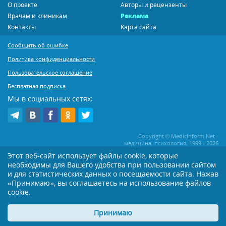
О проекте
Авторы и рецензенты
Врачам и клиникам
Реклама
Контакты
Карта сайта
Сообщить об ошибке
Политика конфиденциальности
Пользовательское соглашение
Бесплатная подписка
Мы в социальных сетях:
Copyright © MedicInform.Net -
медицина, психология, 1999 - 2026
Этот веб-сайт использует файлы cookie, которые
необходимы для Вашего удобства при пользовании сайтом
Копирование или иное распространение статей нашего сайта строго
воспрещается. Копирование раздела "Новости" допускается при наличии
и для статистических данных о посещаемости сайта. Нажав
активной открытой для поисковиков ссылки на MedicInform.Net
«Принимаю», вы соглашаетесь на использование файлов
cookie.
Материалы на сайте представлены в справочных целях. Редакция не всегда
разделяет мнение авторов опубликованных материалов. Перед
применением тех или иных рекомендаций настоятельно рекомендуется
Принимаю
посоветоваться с Вашим лечащим врачом!