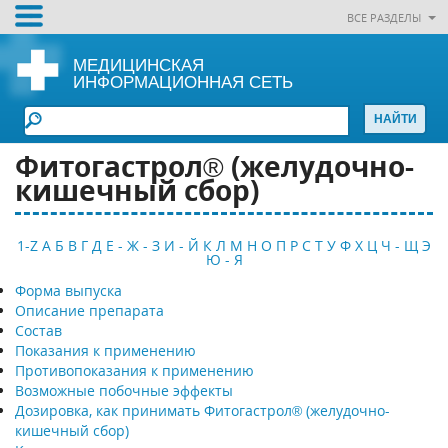
ВСЕ РАЗДЕЛЫ
МЕДИЦИНСКАЯ
ИНФОРМАЦИОННАЯ СЕТЬ
Фитогастрол® (желудочно-
кишечный сбор)
1-Z
А
Б
В
Г
Д
Е - Ж - З
И - Й
К
Л
М
Н
О
П
Р
С
Т
У
Ф
Х
Ц
Ч - Щ
Э
Ю - Я
Форма выпуска
Описание препарата
Состав
Показания к применению
Противопоказания к применению
Возможные побочные эффекты
Дозировка, как принимать Фитогастрол® (желудочно-
кишечный сбор)