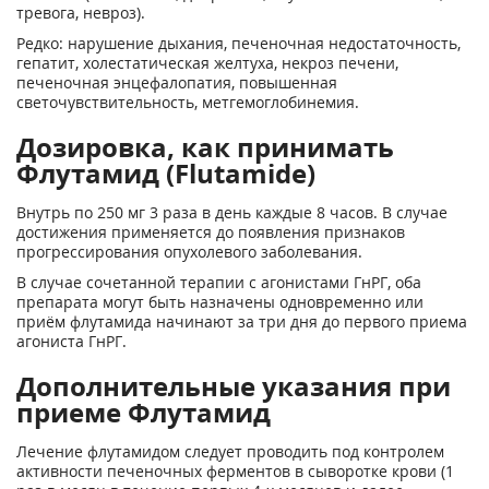
тревога, невроз).
Редко: нарушение дыхания, печеночная недостаточность,
гепатит, холестатическая желтуха, некроз печени,
печеночная энцефалопатия, повышен­ная
светочувствительность, метгемоглобинемия.
Дозировка, как принимать
Флутамид (Flutamide)
Внутрь по 250 мг 3 раза в день каждые 8 часов. В случае
достижения применяется до появления признаков
прогрессирования опухолевого заболевания.
В случае сочетанной терапии с агони­стами ГнРГ, оба
препарата могут быть назначены одновременно или
приём флутамида начинают за три дня до первого приема
агониста ГнРГ.
Дополнительные указания при
приеме Флутамид
Лечение флутамидом следует проводить под контролем
активности печеночных ферментов в сыворотке крови (1