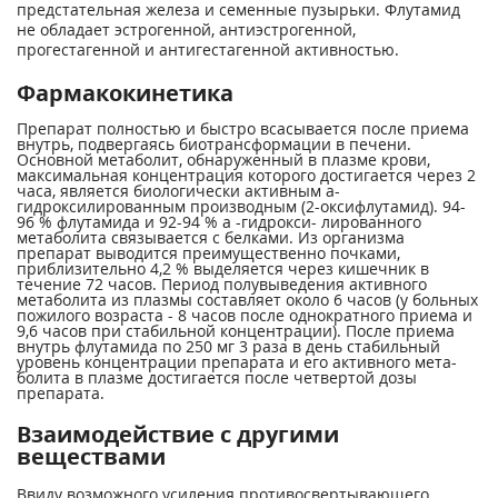
предстательная железа и семенные пузырьки. Флутамид
не обладает эстрогенной, антиэстрогенной,
прогестагенной и антигестагенной активно­стью.
Фармакокинетика
Препарат полностью и быстро вса­сывается после приема
внутрь, под­вергаясь биотрансформации в печени.
Основной метаболит, обнаруженный в плазме крови,
максимальная концен­трация которого достигается через 2
часа, является биологически актив­ным а-
гидроксилированным произ­водным (2-оксифлутамид). 94-
96 % флутамида и 92-94 % а -гидрокси- лированного
метаболита связывается с белками. Из организма
препарат выводится преимущественно почка­ми,
приблизительно 4,2 % выделяется через кишечник в
течение 72 часов. Период полувыведения активного
метаболита из плазмы составляет около 6 часов (у больных
пожилого возраста - 8 часов после однократ­ного приема и
9,6 часов при стабиль­ной концентрации). После приема
внутрь флутамида по 250 мг 3 раза в день стабильный
уровень концентрации препарата и его активного мета­
болита в плазме достигается после четвертой дозы
препарата.
Взаимодействие с другими
веществами
Ввиду возможного усиления противосвертывающего