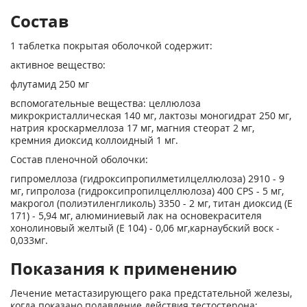
Состав
1 таблетка покрытая оболочкой содержит:
активное вещество:
флутамид 250 мг
вспомогательные вещества: целлюлоза
микрокристаллическая 140 мг, лактозы моногидрат 250 мг,
натрия кроскармеллоза 17 мг, магния стеорат 2 мг,
кремния диоксид коллоидный 1 мг.
Состав пленочной оболочки:
гипромеллоза (гидроксипропилметилцеллюлоза) 2910 - 9
мг, гипролоза (гидроксипропилцеллюлоза) 400 CPS - 5 мг,
макрогол (полиэтиленгликоль) 3350 - 2 мг, титан диоксид (Е
171) - 5,94 мг, алюминиевый лак на основекрасителя
хонолиновый желтый (Е 104) - 0,06 мг,карнаубский воск -
0,033мг.
Показания к применению
Лечение метастазирующего рака предстательной железы,
когда показано по­давление действия тестостерона: