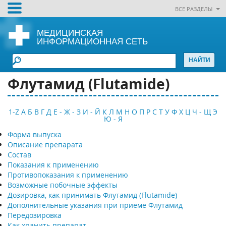
ВСЕ РАЗДЕЛЫ
МЕДИЦИНСКАЯ
ИНФОРМАЦИОННАЯ СЕТЬ
Флутамид (Flutamide)
1-Z
А
Б
В
Г
Д
Е - Ж - З
И - Й
К
Л
М
Н
О
П
Р
С
Т
У
Ф
Х
Ц
Ч - Щ
Э
Ю - Я
Форма выпуска
Описание препарата
Состав
Показания к применению
Противопоказания к применению
Возможные побочные эффекты
Дозировка, как принимать Флутамид (Flutamide)
Дополнительные указания при приеме Флутамид
Передозировка
Как хранить препарат