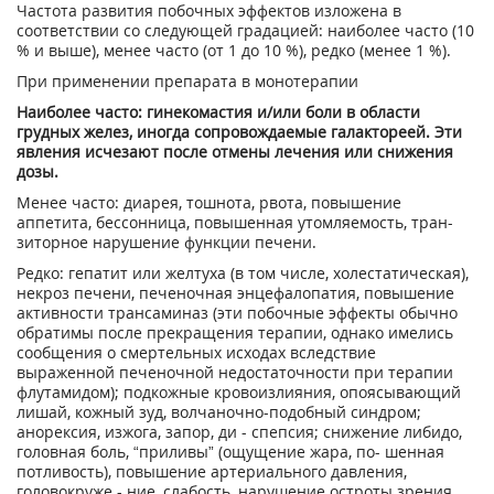
Частота развития побочных эффектов изложена в
соответствии со следую­щей градацией: наиболее часто (10
% и выше), менее часто (от 1 до 10 %), редко (менее 1 %).
При применении препарата в монотерапии
Наиболее часто: гинекомастия и/или боли в области
грудных желез, иногда сопровождаемые галактореей. Эти
явления исчезают после отмены лечения или снижения
дозы.
Менее часто: диарея, тошнота, рво­та, повышение
аппетита, бессонни­ца, повышенная утомляемость, тран­
зиторное нарушение функции пече­ни.
Редко: гепатит или желтуха (в том числе, холестатическая),
некроз пече­ни, печеночная энцефалопатия, повы­шение
активности трансаминаз (эти побочные эффекты обычно
обратимы после прекращения терапии, однако имелись
сообщения о смертельных исходах вследствие
выраженной пе­ченочной недостаточности при тера­пии
флутамидом); подкожные крово­излияния, опоясывающий
лишай, ко­жный зуд, волчаночно-подобный син­дром;
анорексия, изжога, запор, ди - спепсия; снижение либидо,
головная боль, “приливы” (ощущение жара, по- шенная
потливость), повышение ар­териального давления,
головокруже - ние, слабость, нарушение остроты зрения,