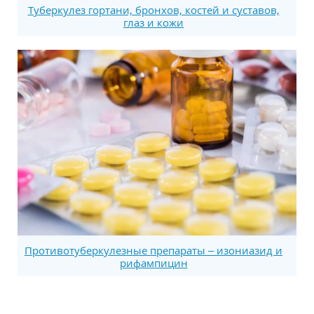
Tyберкулез гортани, бронхов, костей и суставов,
глаз и кожи
Противотуберкулезные препараты – изониазид и
рифампицин