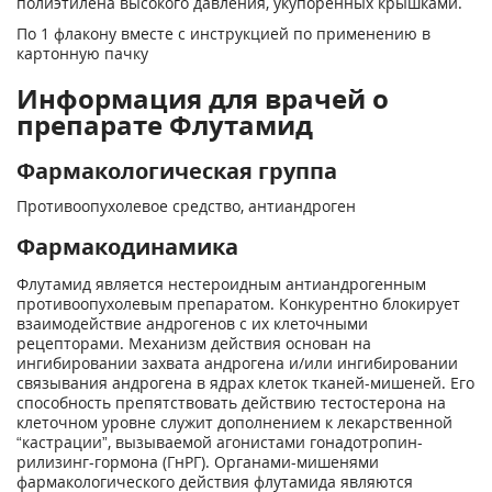
полиэтилена высокого давле­ния, укупоренных крышками.
По 1 флакону вместе с инструкцией по применению в
картонную пачку
Информация для врачей о
препарате Флутамид
Фармакологическая группа
Противоопухолевое средство, антиандроген
Фармакодинамика
Флутамид является нестероидным антиандрогенным
противоопухолевым препаратом. Конкурентно блокирует
взаимодействие андрогенов с их клеточными
рецепторами. Механизм действия основан на
ингибировании захвата андрогена и/или ингибировании
связывания андроге­на в ядрах клеток тканей-мишеней. Его
способность препятствовать дейст­вию тестостерона на
клеточном уровне служит дополнением к лекарственной
“кастрации”, вызываемой агонистами гонадотропин-
рилизинг-гормона (ГнРГ). Органами-мишенями
фармакологического действия флутамида яв­ляются