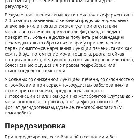
раз в месяц в течение первых 4-х месяцев и далее
регулярно).
В случае повышения активности печеночных ферментов в
2-3 раза по сравнению с верхним пределом нормальных
значений и/или появления желтухи при отсутствии
метастазов в печени применение флутамида следует
прекратить. Больные должны получить рекомендацию
незамедлительно обратиться к вра­чу при появлении
первых симптомов нарушения функции печени, таких, как
кожный зуд, потемнение мочи, тошнота, рвота, стойкая
потеря аппетита, желтушность кожных покровов или склер,
болезненные ощущения в правом под­реберье или
гриппоподобные симптомы.
У больных со сниженной функцией печени, со склонностью
к тромбозам и при сер­дечно-сосудистых заболеваниях, а
также при состояниях, предрасполагающих к
интоксикации анилином (один из метаболитов флутамида -
метиланилиновое производное): дефицит глюкозо-6-
фосфат дегидро­геназы, курение, гемоглобинопатия (М-
гемоглобин).
Передозировка
При передозировке, если больной в сознании и без