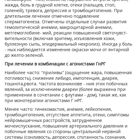
жажда, боль в грудной клет­ке, отеки (пальцев, стоп,
голеней), тревога, депрессия и тромбоцитопе­ния. При
длительном лечении отмечено подавление
сперматогенеза. Отмечены отдельные случаи разви­тия
гемолитической анемии, макро­цитарной анемии,
метгемоглобине- мий, реакции повышенной светочувст­
вительности (включая эритему, изъязв­ления кожи,
буллезную сыпь, эпидер­мальный некролиз). Иногда у боль
- ных наблюдается изменение окраски мочи от янтарной
до желто-зеленой.
При лечении в комбинации с агонис­тами ГнРГ
Наиболее часто: “приливы” (ощуще­ние жара, повышенная
потливость), снижение либидо, импотенция, диарея,
тошнота,рвота. Частота возникнове - ния этих побочных
явлений, за исклю­чением диареи (более выражена при
применении в сочетании с флутами - дом), такая же, как
при монотерапии агонистами Г нРГ.
Менее часто: гинекомастия, анемия, лейкопения,
тромбоцитопения, отсутствие аппетита, отеки, симптомы
нейромышечных расстройств, затрудненное
мочеиспускание, повышение артериального давления и
побочные явления со стороны центральной нервной
системы (сонливость, депрес­сия, спутанность сознания,