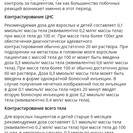
контроль за пациентом, так как большинство побочных
реакций возникает именно в этот период.
Контрастирование ЦНС
Рекомендуемая доза для взрослых и детей составляет 0,1
ммоль/кг массы тела (эквивалентно 0,2 мл/кг массы тела)
при массе тела до 100 кг. При массе тела более 100кг для
обеспечения диагностически адекватного
контрастирования обычно достаточно 20 мл раствора. При
подозрении на метастазы в головном мозге взрослым
пациентам с массой тела до 100 кг может быть введена
доза 0,3 ммоль/кг массы тела (эквивалентно 0,6 мл/кг массы
тела). При массе тела более 100 кг обычно достаточно дозы
60 мл раствора. Доза 0,3 ммоль/кг массы тела может быть
введена в форме однократной болюсной инъекции. В
случае получения нечетких изображений после инъекции
в дозе 0,1 ммоль/кг массы тела через 20 минут вводят
вторую болюсную инъекцию в дозе 0,2 ммоль/кг массы
тела (эквивалентно 0.4 мл/кг массы тела).
Контрастирование всего тела
Для взрослых пациентов и детей старше 6 месяцев
рекомендуемая доза составляет 0,1 ммоль/кг массы тела
(эквивалентно 0.2 мл/кг массы тела) при массе тела до 100
кг или, в некоторых случаях, 0,3 ммоль/кг массы тела