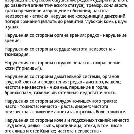
до развития эпилептического статуса), тремор, сонливость,
кратковременное извращение обоняния; частота
неизвестна - атаксия, нарушение координации движений,
потеря сознания (вплоть до развития глубокой комы), шум
в ушах.
Нарушения со стороны органа зрения: редко - нарушение
зрения.
Нарушения со стороны сердца: частота неизвестна -
тахикардия.
Нарушения со стороны сосудов: нечасто - покраснение
кожи ("приливы").
Нарушения со стороны дыхательной системы, органов
грудной клетки и средостения: редко - диспноэ, кашель;
частота неизвестна - чиханье, першение в горле,
бронхоспазм, тяжелая дыхательная недостаточность.
Нарушения со стороны желудочно-кишечного тракта:
часто - тошнота; нечасто - рвота, диарея; частота
неизвестна - снижение аппетита, отрыжка, боль в животе.
Нарушения со стороны колеи и подкожных тканей: нечасто
- зуд кожи; редко - сыпь, крапивница, отеки, в том числе
отек лица и отек Квинке; частота неизвестна -