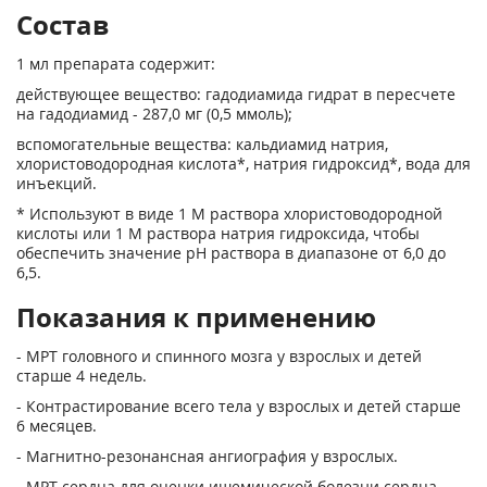
Состав
1 мл препарата содержит:
действующее вещество: гадодиамида гидрат в пересчете
на гадодиамид - 287,0 мг (0,5 ммоль);
вспомогательные вещества: кальдиамид натрия,
хлористоводородная кислота*, натрия гидроксид*, вода для
инъекций.
* Используют в виде 1 М раствора хлористоводородной
кислоты или 1 М раствора натрия гидроксида, чтобы
обеспечить значение pH раствора в диапазоне от 6,0 до
6,5.
Показания к применению
- МРТ головного и спинного мозга у взрослых и детей
старше 4 недель.
- Контрастирование всего тела у взрослых и детей старше
6 месяцев.
- Магнитно-резонансная ангиография у взрослых.
- MРТ сердца для оценки ишемической болезни сердца