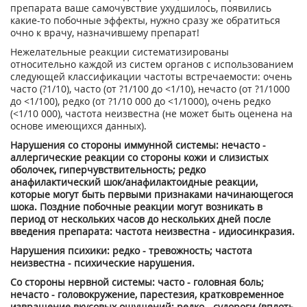
препарата ваше самочувствие ухудшилось, появились
какие-то побочные эффекты, нужно сразу же обратиться
очно к врачу, назначившему препарат!
Нежелательные реакции систематизированы
относительно каждой из систем органов с использованием
следующей классификации частоты встречаемости: очень
часто (?1/10), часто (от ?1/100 до <1/10), нечасто (от ?1/1000
до <1/100), редко (от ?1/10 000 до <1/1000), очень редко
(<1/10 000), частота неизвестна (не может быть оценена на
основе имеющихся данных).
Нарушения со стороны иммунной системы: нечасто -
аллергические реакции со стороны кожи и слизистых
оболочек, гиперчувствительность; редко
анафилактический шок/анафилактоидные реакции,
которые могут быть первыми признаками начинающегося
шока. Поздние побочные реакции могут возникать в
период от нескольких часов до нескольких дней после
введения препарата: частота неизвестна - идиосинкразия.
Нарушения психики: редко - тревожность; частота
неизвестна - психические нарушения.
Со стороны нервной системы: часто - головная боль;
нечасто - головокружение, парестезия, кратковременное
извращение вкусовых ощущений; редко - судороги (вплоть