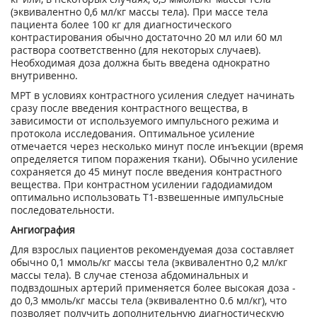
(эквивалентно 0,6 мл/кг массы тела). При массе тела
пациента более 100 кг для диагностического
контрастирования обычно достаточно 20 мл или 60 мл
раствора соответственно (для некоторых случаев).
Необходимая доза должна быть введена однократно
внутривенно.
МРТ в условиях контрастного усиления следует начинать
сразу после введения контрастного вещества, в
зависимости от используемого импульсного режима и
протокола исследования. Оптимальное усиление
отмечается через несколько минут после инъекции (время
определяется типом поражения ткани). Обычно усиление
сохраняется до 45 минут после введения контрастного
вещества. При контрастном усилении гадодиамидом
оптимально использовать Т1-взвешенные импульсные
последовательности.
Ангиография
Для взрослых пациентов рекомендуемая доза составляет
обычно 0,1 ммоль/кг массы тела (эквивалентно 0,2 мл/кг
массы тела). В случае стеноза абдоминальных и
подвздошных артерий применяется более высокая доза -
до 0,3 ммоль/кг массы тела (эквивалентно 0.6 мл/кг), что
позволяет получить дополнительную диагностическую