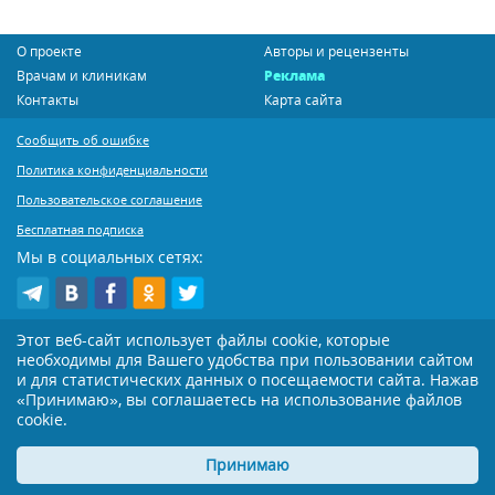
О проекте
Авторы и рецензенты
Врачам и клиникам
Реклама
Контакты
Карта сайта
Сообщить об ошибке
Политика конфиденциальности
Пользовательское соглашение
Бесплатная подписка
Мы в социальных сетях:
Этот веб-сайт использует файлы cookie, которые
Copyright © MedicInform.Net -
медицина, психология, 1999 - 2026
необходимы для Вашего удобства при пользовании сайтом
и для статистических данных о посещаемости сайта. Нажав
«Принимаю», вы соглашаетесь на использование файлов
Копирование или иное распространение статей нашего сайта строго
воспрещается. Копирование раздела "Новости" допускается при наличии
cookie.
активной открытой для поисковиков ссылки на MedicInform.Net
Материалы на сайте представлены в справочных целях. Редакция не всегда
Принимаю
разделяет мнение авторов опубликованных материалов. Перед
применением тех или иных рекомендаций настоятельно рекомендуется