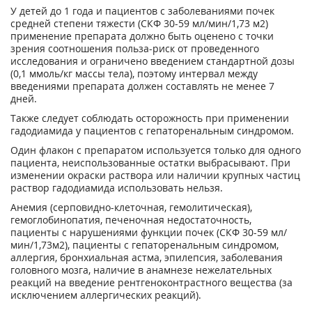
У детей до 1 года и пациентов с заболеваниями почек
средней степени тяжести (СКФ 30-59 мл/мин/1,73 м
2
)
применение препарата должно быть оценено с точки
зрения соотношения польза-риск от проведенного
исследования и ограничено введением стандартной дозы
(0,1 ммоль/кг массы тела), поэтому интервал между
введениями препарата должен составлять не менее 7
дней.
Также следует соблюдать осторожность при применении
гадодиамида у пациентов с гепаторенальным синдромом.
Один флакон с препаратом используется только для одного
пациента, неиспользованные остатки выбрасывают. При
изменении окраски раствора или наличии крупных частиц
раствор гадодиамида использовать нельзя.
Анемия (серповидно-клеточная, гемолитическая),
гемоглобинопатия, печеночная недостаточность,
пациенты с нарушениями функции почек (СКФ 30-59 мл/
мин/1,73м
2
), пациенты с гепаторенальным синдромом,
аллергия, бронхиальная астма, эпилепсия, заболевания
головного мозга, наличие в анамнезе нежелательных
реакций на введение рентгеноконтрастного вещества (за
исключением аллергических реакций).