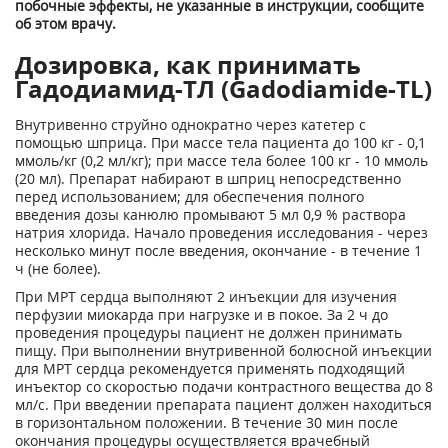
побочные эффекты, не указанные в инструкции, сообщите
об этом врачу.
Дозировка, как принимать
Гадодиамид-ТЛ (Gadodiamide-TL)
Внутривенно струйно однократно через катетер с
помощью шприца. При массе тела пациента до 100 кг - 0,1
ммоль/кг (0,2 мл/кг); при массе тела более 100 кг - 10 ммоль
(20 мл). Препарат набирают в шприц непосредственно
перед использованием; для обеспечения полного
введения дозы канюлю промывают 5 мл 0,9 % раствора
натрия хлорида. Начало проведения исследования - через
несколько минут после введения, окончание - в течение 1
ч (не более).
При МРТ сердца выполняют 2 инъекции для изучения
перфузии миокарда при нагрузке и в покое. За 2 ч до
проведения процедуры пациент не должен принимать
пищу. При выполнении внутривенной болюсной инъекции
для МРТ сердца рекомендуется применять подходящий
инъектор со скоростью подачи контрастного вещества до 8
мл/с. При введении препарата пациент должен находиться
в горизонтальном положении. В течение 30 мин после
окончания процедуры осуществляется врачебный