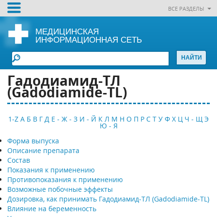
ВСЕ РАЗДЕЛЫ
МЕДИЦИНСКАЯ
ИНФОРМАЦИОННАЯ СЕТЬ
Гадодиамид-ТЛ
(Gadodiamide-TL)
1-Z
А
Б
В
Г
Д
Е - Ж - З
И - Й
К
Л
М
Н
О
П
Р
С
Т
У
Ф
Х
Ц
Ч - Щ
Э
Ю - Я
Форма выпуска
Описание препарата
Состав
Показания к применению
Противопоказания к применению
Возможные побочные эффекты
Дозировка, как принимать Гадодиамид-ТЛ (Gadodiamide-TL)
Влияние на беременность