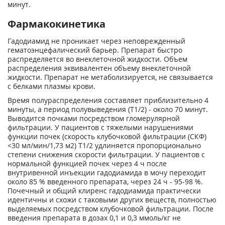
минут.
Фармакокинетика
Гадодиамид не проникает через неповрежденный
гематоэнцефалический барьер. Препарат быстро
распределяется во внеклеточной жидкости. Объем
распределения эквивалентен объему внеклеточной
жидкости. Препарат не метаболизируется, не связывается
с белками плазмы крови.
Время полураспределения составляет приблизительно 4
минуты, а период полувыведения (Т1/2) - около 70 минут.
Выводится почками посредством гломерулярной
фильтрации. У пациентов с тяжелыми нарушениями
функции почек (скорость клубочковой фильтрации (СКФ)
<30 мл/мин/1,73 м
2
) Т1/2 удлиняется пропорционально
степени снижения скорости фильтрации. У пациентов с
нормальной функцией почек через 4 ч после
внутривенной инъекции гадодиамида в мочу переходит
около 85 % введенного препарата, через 24 ч - 95-98 %.
Почечный и общий клиренс гадодиамида практически
идентичны и схожи с таковыми других веществ, полностью
выделяемых посредством клубочковой фильтрации. После
введения препарата в дозах 0,1 и 0,3 ммоль/кг не