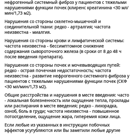
нефрогенный системный фиброз у пациентов с тяжелыми
нарушениями функции почек (клиренс креатинина <30 мл/
мин/1,73 м
2
).
Нарушения со стороны скелетно-мышечной и
соединительной ткани: редко - артралгия; частота
неизвестна - миалгия.
Нарушения со стороны крови и лимфатической системы:
частота неизвестна - бессимптомное снижение
содержания сывороточного железа (в сроки от 8 до 48 ч
после введения препарата).
Нарушения со стороны почек и мочевыводящих путей:
редко - острая почечная недостаточность; частота
неизвестна - развитие нефрогенного системного фиброза у
пациентов с тяжелыми нарушениями функции почек (СКФ
<30 мл/мин/1,73 м
2
).
Общие расстройства и нарушения в месте введения: часто
- локальная болезненность или ощущение тепла, прохлады
или распирания в месте введения; редко - лихорадка,
озноб, боль в груди; частота неизвестна - повышенное
потоотделение, ощущение жара, гиперемия кожи лица.
Если любые из указанных в инструкции побочных
эффектов усугубляются или Вы заметили любые другие