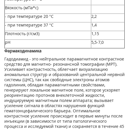
Вязкость (мПа*с)
- при температуре 20 °С
2,2
- при температуре 37 °С
1,4
Плотность (г/см
3
)
1,15
pH
5,5-7,0
Фармакодинамика
Гадодиамид - это нейтральное парамагнитное контрастное
средство для магнитно- резонансной томографии (МРТ).
Усиливает контрастность, облегчает визуализацию
аномальных структур и образований центральной нервной
системы (ЦНС), так как свободные электроны атомов
гадолиния, обладая парамагнитными свойствами,
генерируют локальное магнитное поле, которое ускоряет
реориентацию протонов внеклеточной жидкости,
индуцируемую магнитным полем аппарата; вызывает
усиление сигнала в областях нарушения функций
гематоэнцефалического барьера. Оптимальное
контрастное усиление происходит в первые минуты после
инъекции (в зависимости от типа патологического
процесса и исследуемой ткани) и сохраняется в течение 45