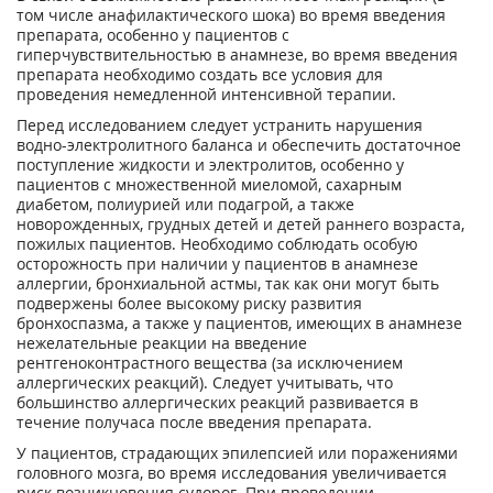
том числе анафилактического шока) во время введения
препарата, особенно у пациентов с
гиперчувствительностью в анамнезе, во время введения
препарата необходимо создать все условия для
проведения немедленной интенсивной терапии.
Перед исследованием следует устранить нарушения
водно-электролитного баланса и обеспечить достаточное
поступление жидкости и электролитов, особенно у
пациентов с множественной миеломой, сахарным
диабетом, полиурией или подагрой, а также
новорожденных, грудных детей и детей раннего возраста,
пожилых пациентов. Необходимо соблюдать особую
осторожность при наличии у пациентов в анамнезе
аллергии, бронхиальной астмы, так как они могут быть
подвержены более высокому риску развития
бронхоспазма, а также у пациентов, имеющих в анамнезе
нежелательные реакции на введение
рентгеноконтрастного вещества (за исключением
аллергических реакций). Следует учитывать, что
большинство аллергических реакций развивается в
течение получаса после введения препарата.
У пациентов, страдающих эпилепсией или поражениями
головного мозга, во время исследования увеличивается
риск возникновения судорог. При проведении