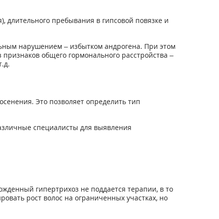
, длительного пребывания в гипсовой повязке и
льным нарушением – избытком андрогена. При этом
из признаков общего гормонального расстройства –
.д.
осенения. Это позволяет определить тип
различные специалисты для выявления
ожденный гипертрихоз не поддается терапии, в то
ровать рост волос на ограниченных участках, но