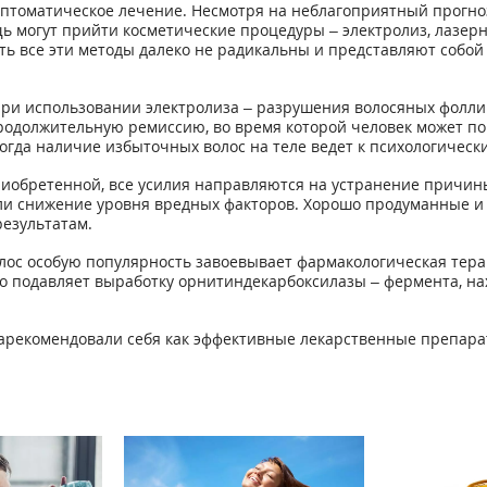
мптоматическое лечение. Несмотря на неблагоприятный прогноз
ь могут прийти косметические процедуры – электролиз, лазерн
ь все эти методы далеко не радикальны и представляют собой
при использовании электролиза – разрушения волосяных фолли
одолжительную ремиссию, во время которой человек может поч
когда наличие избыточных волос на теле ведет к психологичес
 приобретенной, все усилия направляются на устранение причин
ли снижение уровня вредных факторов. Хорошо продуманные и
результатам.
олос особую популярность завоевывает фармакологическая тер
о подавляет выработку орнитиндекарбоксилазы – фермента, на
зарекомендовали себя как эффективные лекарственные препара