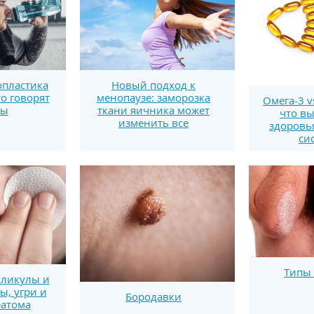
пластика
Новый подход к
то говорят
менопаузе: заморозка
Омега-3 v
ты
ткани яичника может
что вы
изменить все
здоровь
си
Типы 
лликулы и
ы, угри и
Бородавки
еатома