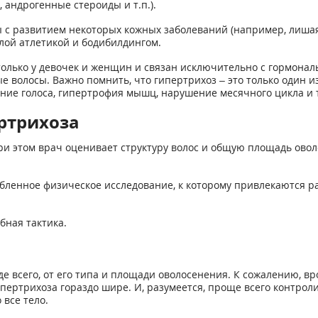
андрогенные стероиды и т.п.).
 с развитием некоторых кожных заболеваний (например, лишая)
лой атлетикой и бодибилдингом.
 только у девочек и женщин и связан исключительно с гормона
е волосы. Важно помнить, что гипертрихоз – это только один 
ние голоса, гипертрофия мышц, нарушение месячного цикла и т
ртрихоза
ри этом врач оценивает структуру волос и общую площадь овол
лубленное физическое исследование, к которому привлекаются 
бная тактика.
е всего, от его типа и площади оволосенения. К сожалению, вр
пертрихоза гораздо шире. И, разумеется, проще всего контроли
 все тело.