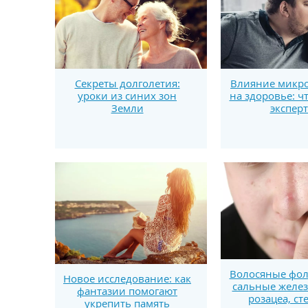
Секреты долголетия:
Влияние микро
уроки из синих зон
на здоровье: ч
Земли
экспер
Волосяные фо
Новое исследование: как
сальные желез
фантазии помогают
розацеа, ст
укрепить память