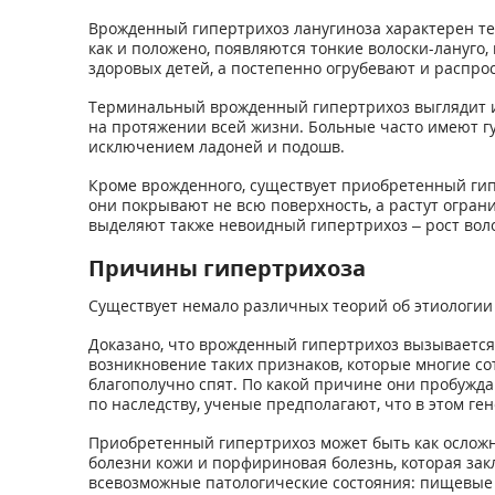
Врожденный гипертрихоз ланугиноза характерен тем
как и положено, появляются тонкие волоски-лануго, 
здоровых детей, а постепенно огрубевают и распрос
Терминальный врожденный гипертрихоз выглядит ин
на протяжении всей жизни. Больные часто имеют гу
исключением ладоней и подошв.
Кроме врожденного, существует приобретенный гипе
они покрывают не всю поверхность, а растут огран
выделяют также невоидный гипертрихоз – рост воло
Причины гипертрихоза
Существует немало различных теорий об этиологии
Доказано, что врожденный гипертрихоз вызывается 
возникновение таких признаков, которые многие с
благополучно спят. По какой причине они пробужда
по наследству, ученые предполагают, что в этом ге
Приобретенный гипертрихоз может быть как осложн
болезни кожи и порфириновая болезнь, которая зак
всевозможные патологические состояния: пищевые 