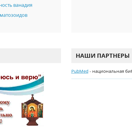
ность ванадия
рматозоидов
НАШИ ПАРТНЕРЫ
PubMed
- национальная би