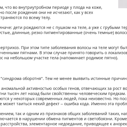
, что во внутриутробном периоде у плода на коже,
но после рождения они не исчезают, как у всех
траняются по всему телу.
аче: дети рождаются не с пушком на теле, а уже с грубыми т
стые, длинные, резко пигментированные (очень темные) волосы
ртрихоз. При этом типе заболевания волосы на теле могут быть
иченными пятнами. В этом случае принято говорить о локализо
с на небольшом участке тела (напоминает родимое пятно).
 "синдрома оборотня". Тем не менее выявить истинные причин
аномальной активностью особых генов, отвечающих за рост во
отни тысяч лет назад были свойственны человеческим предкам
ются у некоторых современных людей, пока неизвестно. Но по
не может таиться некий дефект – ошибка кода. Именно эта пробл
ением, так и одним из признаков общих заболеваний таких, н
лючается в нарушении обмена пигментов и светобоязни. Кроме 
расстройства, элементарное недоедание, приводящее к аноре