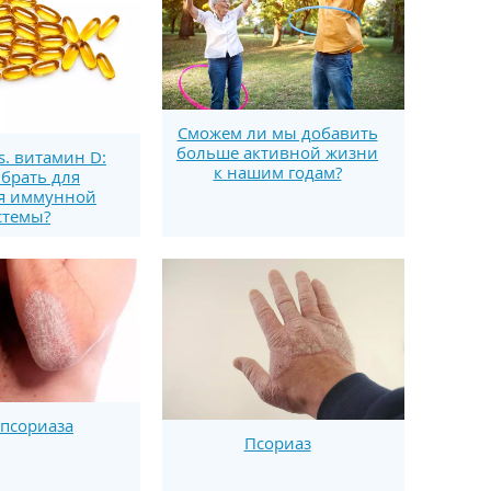
Сможем ли мы добавить
больше активной жизни
s. витамин D:
к нашим годам?
брать для
я иммунной
стемы?
псориаза
Псориаз