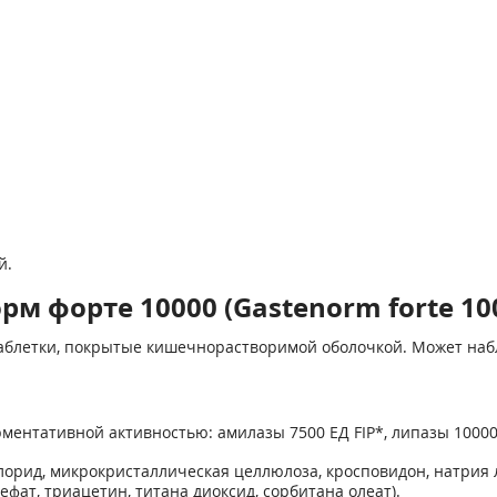
й.
м форте 10000 (Gastenorm forte 10
таблетки, покрытые кишечнорастворимой оболочкой. Может наб
ентативной активностью: амилазы 7500 ЕД FIP*, липазы 10000 Е
лорид, микрокристаллическая целлюлоза, кросповидон, натрия 
фат, триацетин, титана диоксид, сорбитана олеат).