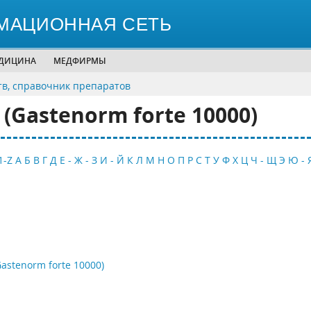
МАЦИОННАЯ СЕТЬ
ЕДИЦИНА
МЕДФИРМЫ
тв, справочник препаратов
(Gastenorm forte 10000)
1-Z
А
Б
В
Г
Д
Е - Ж - З
И - Й
К
Л
М
Н
О
П
Р
С
Т
У
Ф
Х
Ц
Ч - Щ
Э
Ю - 
astenorm forte 10000)