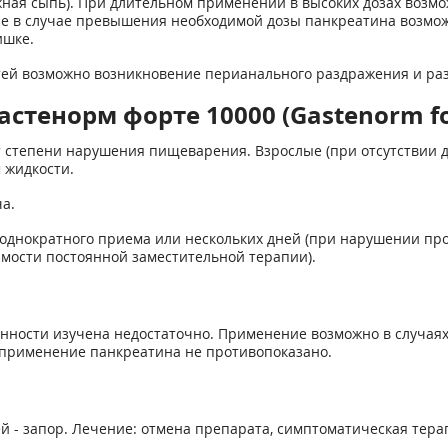
ожная сыпь). При длительном применении в высоких дозах возм
зе в случае превышения необходимой дозы панкреатина возмож
ишке.
тей возможно возникновение перианального раздражения и раз
стенорм форте 10000 (Gastenorm fo
 степени нарушения пищеварения. Взрослые (при отсутствии др
 жидкости.
а.
однократного приема или нескольких дней (при нарушении пр
имости постоянной заместительной терапии).
ности изучена недостаточно. Применение возможно в случаях
 применение панкреатина не противопоказано.
й - запор. Лечение: отмена препарата, симптоматическая тера