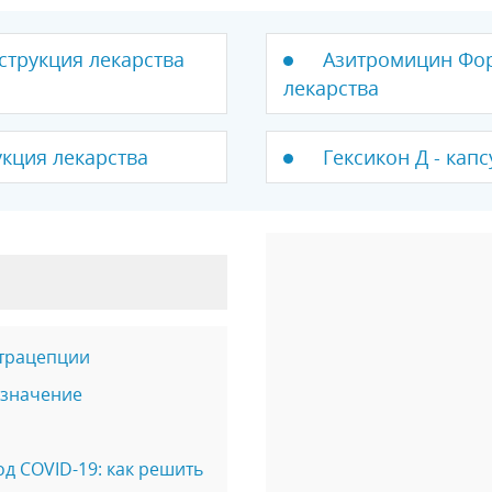
нструкция лекарства
Азитромицин Форт
лекарства
укция лекарства
Гексикон Д - кап
нтрацепции
азначение
д COVID-19: как решить