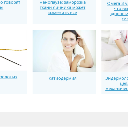
то говорят
менопаузе: заморозка
Омега-3 v
ты
ткани яичника может
что вы
изменить все
здоровь
си
золотых
Катиодермия
Эндермоло
й
цел
механичес