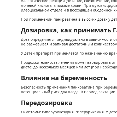
Аллергические реакции (чихание, слезотечение, к
мочевой кислоты в плазме крови. При муковисцидо
илеоцекальном отделе и в восходящей ободочной к
При применении панкреатина в высоких дозах у де
Дозировка, как принимать Га
Доза определяется индивидуально в зависимости от
не разжевывая и запивая достаточным количеством
У детей препарат применяется по назначению врач
Продолжительность лечения может варьировать от 
диете) до нескольких месяцев или лет (при необход
Влияние на беременность
Безопасность применения панкреатина при беремен
потенциальный риск для плода. В период лактации
Передозировка
Симптомы: гиперурикозурия, гиперурикемия. У дете