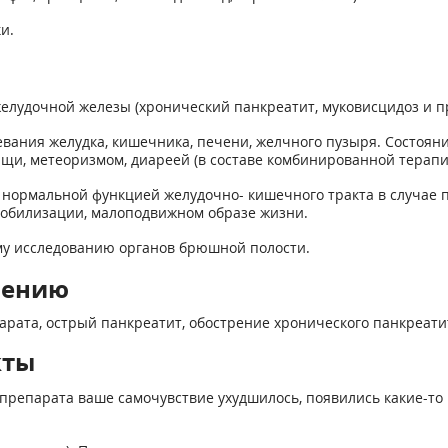
и.
лудочной железы (хронический панкреатит, муковисцидоз и пр
ания желудка, кишечника, печени, желчного пузыря. Состояни
, метеоризмом, диареей (в составе комбинированной терапи
нормальной функцией желудочно- кишечного тракта в случае п
обилизации, малоподвижном образе жизни.
ому исследованию органов брюшной полости.
нению
ата, острый панкреатит, обострение хронического панкреатита,
кты
препарата ваше самочувствие ухудшилось, появились какие-то 