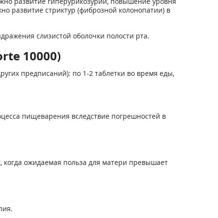
ожно развитие гиперурикозурии, повышение уровня
но развитие стриктур (фиброзной колонопатии) в
дражения слизистой оболочки полости рта.
rte 10000)
угих предписаний): по 1-2 таблетки во время еды,
оцесса пищеварения вследствие погрешностей в
, когда ожидаемая польза для матери превышает
пия.