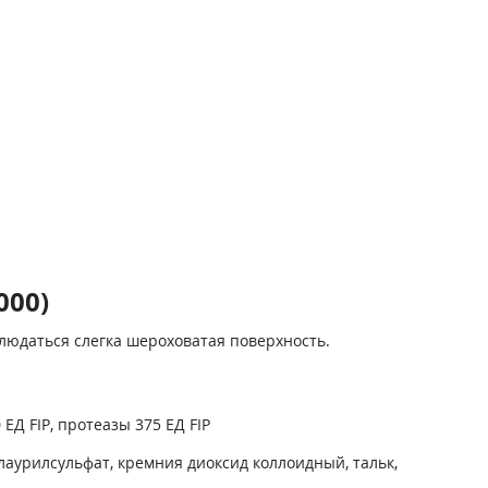
000)
людаться слегка шероховатая поверхность.
Д FIP, протеазы 375 ЕД FIP
лаурилсульфат, кремния диоксид коллоидный, тальк,