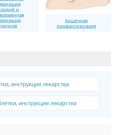
яризация
сердий и
временная
яризация
Кишечная
удочков
лимфангиэктазия
етки, инструкция лекарства
блетки, инструкция лекарства