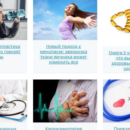
пластика
Новый подход к
то говорят
менопаузе: заморозка
Омега-3 v
ты
ткани яичника может
что вы
изменить все
здоровь
си
онарных
Кардиомиопатия
Прежде