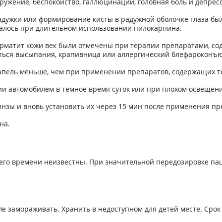
ружение, беспокойство, галлюцинации, головная боль и депресс
радужки или формирование кисты в радужной оболочке глаза б
алось при длительном использовании пилокарпина.
ерматит кожи век были отмечены при терапии препаратами, с
яться высыпания, крапивница или аллергический блефароконъ
апель меньше, чем при применении препаратов, содержащих то
и автомобилем в темное время суток или при плохом освещени
нзы и вновь установить их через 15 мин после применения пр
на.
его времени неизвестны. При значительной передозировке пац
Не замораживать. Хранить в недоступном для детей месте. Срок 