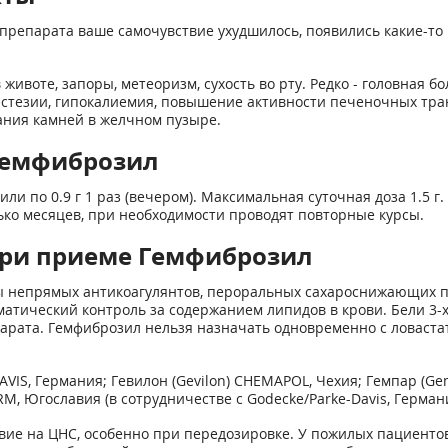
препарата ваше самочувствие ухудшилось, появились какие-то 
в животе, запоры, метеоризм, сухость во рту. Редко - головная
естезии, гипокалиемия, повышение активности печеночных тра
ания камней в желчном пузыре.
Гемфиброзил
 или по 0.9 г 1 раз (вечером). Максимальная суточная доза 1.5 
лько месяцев, при необходимости проводят повторные курсы.
при приеме Гемфиброзил
 непрямых антикоагулянтов, пероральных сахароснижающих п
атический контроль за содержанием липидов в крови. Бели 3-
парата. Гемфиброзил нельзя назначать одновременно с ловаста
AVIS, Германия; Гевилон (Gevilon) CHEMAPOL, Чехия; Гемпар (Ge
, Югославия (в сотрудничестве с Godecke/Parke-Davis, Германи
вие на ЦНС, особенно при передозировке. У пожилых пациенто