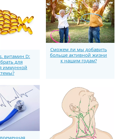
Сможем ли мы добавить
больше активной жизни
s. витамин D:
к нашим годам?
брать для
я иммунной
стемы?
временная