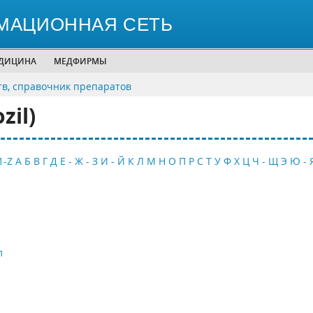
МАЦИОННАЯ СЕТЬ
ЕДИЦИНА
МЕДФИРМЫ
тв, справочник препаратов
zil)
1-Z
А
Б
В
Г
Д
Е - Ж - З
И - Й
К
Л
М
Н
О
П
Р
С
Т
У
Ф
Х
Ц
Ч - Щ
Э
Ю - 
л