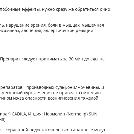
побочные эффекты, нужно сразу же обратиться очно
 боль, нарушение зрения, боли в мышцах, мышечная
нсаминаз, алопеция, аллергические реакции
г. Препарат следует принимать за 30 мин до еды не
репаратов - производных сульфонилмочевины. В
х месячный курс лечения не привел к снижению
тином из-за опасности возникновения тяжелой
mpar) CADILA, Индия; Нормолип (Normolip) SUN
я).
в с сердечной недостаточностью в анамнезе могут