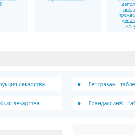
й
депол
пред
прежде
депол
жел
рукция лекарства
Гептразан - табл
кция лекарства
Грандаксин® - та