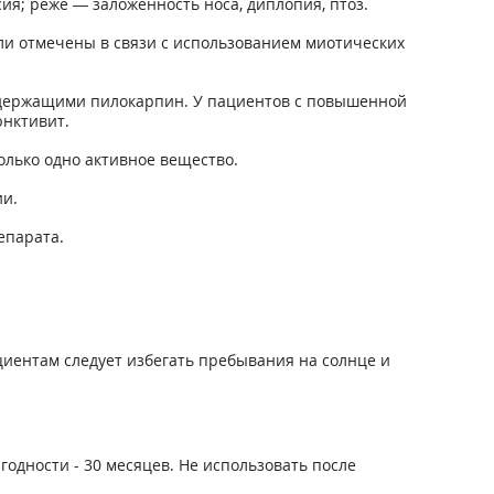
ия; реже — заложенность носа, диплопия, птоз.
ыли отмечены в связи с использованием миотических
одержащими пилокарпин. У пациентов с повышенной
юнктивит.
лько одно активное вещество.
и.
епарата.
иентам следует избегать пребывания на солнце и
годности - 30 месяцев. Не использовать после