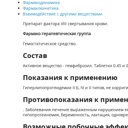
Фармакодинамика
Фармакокинетика
Взаимодействие с другими веществами
Препарат фактора VIII свертывания крови.
Фармако-терапевтическая группа
Гемостатическое средство.
Состав
Активное вещество - гемфиброзил. Таблетки 0.45 и 0.6
Показания к применению
Гиперлипопротеидемии II Б, IV и V типов, не корр
Противопоказания к приме
. Заболевания печение выраженным нарушением ее
гипопротеинемия, беременность, лактация, одновр
Возможные побочные эффе