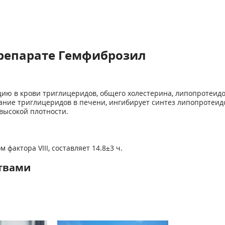
репарате Гемфиброзил
ию в крови триглицеридов, общего холестерина, липопротеидов
ание триглицеридов в печени, ингибирует синтез липопротеидо
высокой плотности.
фактора VIII, составляет 14.8±3 ч.
твами