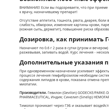
ВНИМАНИЕ! Если вы подозреваете, что при приеме 
к врачу, назначившему препарат!
Отсутствие аппетита, тошнота, рвота, диарея, боли 
слабость, обмороки, изменение картины крови, пар
(кожная сыпь, дерматит), повышение риска образов
Дозировка, как принимать 
Назначают по 0.6 г 2 раза в сутки (утром и вечером)
разжевывая, запивать водой. Курс лечения - неско
Дополнительные указания 
При одновременном назначении усиливает эффекты
процессе лечения гемфиброзилом необходим систем
содержания липидов в крови, показана отмена пре
миопатии.
Производители.
Гевилон (Gevilon) GODECKE/PARKE-D
PHARMACEUTICAL, Индия; Синелип (Sinelip) HEMOFARM
Тимолол проникает через ГЭБ и оказывает воздейст