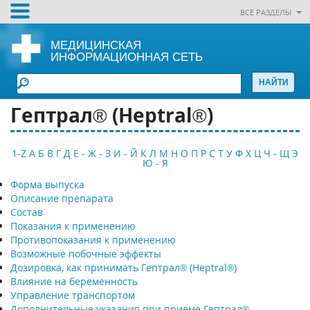
ВСЕ РАЗДЕЛЫ
МЕДИЦИНСКАЯ
ИНФОРМАЦИОННАЯ СЕТЬ
Гептрал® (Heptral®)
1-Z
А
Б
В
Г
Д
Е - Ж - З
И - Й
К
Л
М
Н
О
П
Р
С
Т
У
Ф
Х
Ц
Ч - Щ
Э
Ю - Я
Форма выпуска
Описание препарата
Состав
Показания к применению
Противопоказания к применению
Возможные побочные эффекты
Дозировка, как принимать Гептрал® (Heptral®)
Влияние на беременность
Управление транспортом
Дополнительные указания при приеме Гептрал®