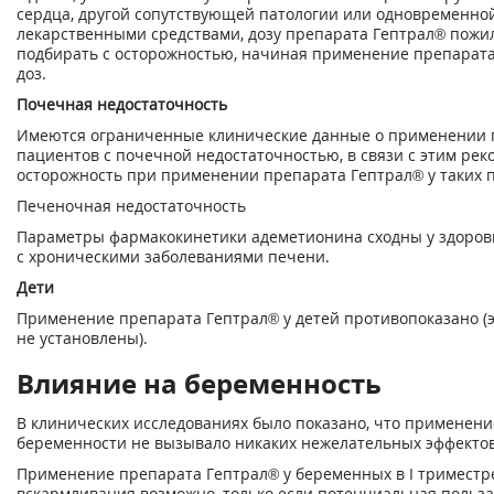
сердца, другой сопутствующей патологии или одновременно
лекарственными средствами, дозу препарата Гептрал® пожи
подбирать с осторожностью, начиная применение препарата
доз.
Почечная недостаточность
Имеются ограниченные клинические данные о применении 
пациентов с почечной недостаточностью, в связи с этим ре
осторожность при применении препарата Гептрал® у таких 
Печеночная недостаточность
Параметры фармакокинетики адеметионина сходны у здоров
с хроническими заболеваниями печени.
Дети
Применение препарата Гептрал® у детей противопоказано (
не установлены).
Влияние на беременность
В клинических исследованиях было показано, что применение
беременности не вызывало никаких нежелательных эффектов
Применение препарата Гептрал® у беременных в I триместре
вскармливания возможно, только если потенциальная польз