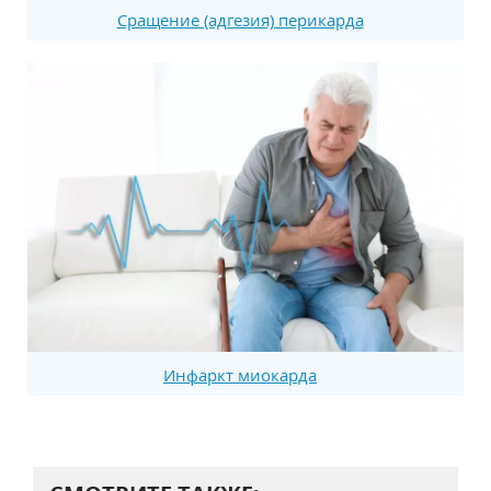
Сращение (адгезия) перикарда
Инфаркт миокарда