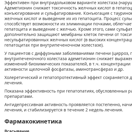
Эффективен при внутридольковом варианте холестаза (наруш
Адеметионин снижает токсичность желчных кислот в гепатоц
конъюгирование и сульфатирование. Конъюгация с таурино
желчных кислот и выведение их из гепатоцита. Процесс сул
способствует возможности их элиминации почками, облегча
гепатоцита и выведение с желчью. Кроме этого, сами суль
дополнительно защищают мембраны клеток печени от токси
несульфатированных желчных кислот (в высоких концентрац
гепатоцитах при внутрипеченочном холестазе).
У пациентов с диффузными заболеваниями печени (цирроз, г
внутрипеченочного холестаза адеметионин снижает выражен
изменений биохимических показателей, в т.ч. концентрации
активности щелочной фосфатазы, аминотрансфераз и др.
Холеретический и гепатопротективный эффект сохраняется 
лечения.
Показана эффективность при гепатопатиях, обусловленных 
препаратами.
Антидепрессивная активность проявляется постепенно, начи
лечения, и стабилизируется в течение 2 недель лечения.
Фармакокинетика
Всасывание