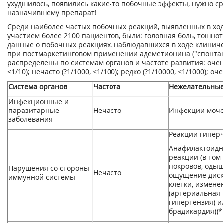
ухудшилось, появились какие-то побочные эффекты, нужно ср
назначившему препарат!
Среди наиболее частых побочных реакций, выявленных в ход
участием более 2100 пациентов, были: головная боль, тошно
данные о побочных реакциях, наблюдавшихся в ходе клиниче
при постмаркетинговом применении адеметионина ("спонтан
распределены по системам органов и частоте развития: очень ч
<1/10); нечасто (?1/1000, <1/100); редко (?1/10000, <1/1000); оч
Система органов
Частота
Нежелательные
Инфекционные и
паразитарные
Нечасто
Инфекции моч
заболевания
Реакции гипер
Анафилактоидн
реакции (в том
покровов, одыш
Нарушения со стороны
Нечасто
ощущение диск
иммунной системы
клетки, измене
(артериальная 
гипертензия) и
брадикардия))*