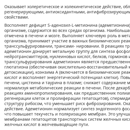
Оказывает холеретическое и холекинетическое действие, об
регенерирующими, антиоксидантными, антифиброзирующи
свойствами.
Восполняет дефицит S-аденозил-L-метионина (адеметионина)
организме, содержится во всех средах организма. Наибольш
отмечена в печени и мозге. Выполняет ключевую роль в мет
организма, принимает участие в важных биохимических реа
транссульфурировании, трансами- нировании. В реакциях т
адеметионин донирует метальную группу для синтеза фосфо
нейротрансмиттеров, нуклеиновых кислот, белков, гормонов и
транссульфурирования адеметионин является предшественни
глютатиона (обеспечивая окислительно-восстановительный 
детоксикации), коэнзима А (включается в биохимические ре
кислот и восполняет энергетический потенциал клетки). По
печени, цистеина и таурина в плазме; снижает содержание м
нормализуя метаболические реакции в печени. После декарб
реакциях аминопропилирования, как предшественник полиам
регенерации клеток и пролиферации гепатоцитов), спермиди
структуру рибосом, что уменьшает риск фиброзирования. Ок
действие. Адеметионин нормализует синтез эндогенного фос
что повышает текучесть и поляризацию мембран. Это улучш
мембранами гепатоцитов транспортных систем желчных кисл
желчных кислот в желчевыводящие пути.