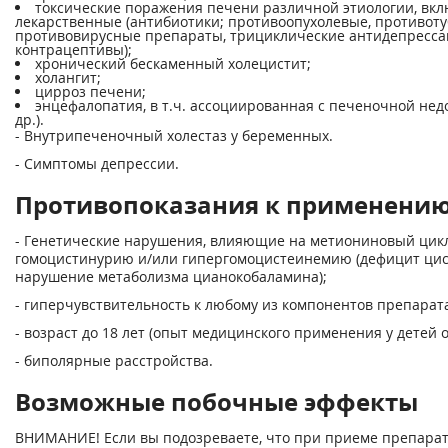
токсические поражения печени различной этиологии, вкл
лекарственные (антибиотики; противоопухолевые, противот
противовирусные препараты, трициклические антидепресса
контрацептивы);
хронический бескаменный холецистит;
холангит;
цирроз печени;
энцефалопатия, в т.ч. ассоциированная с печеночной нед
др.).
- Внутрипеченочный холестаз у беременных.
- Симптомы депрессии.
Противопоказания к применени
- Генетические нарушения, влияющие на метиониновый цик
гомоцистинурию и/или гипергомоцистеинемию (дефицит цис
нарушение метаболизма цианокобаламина);
- гиперчувствительность к любому из компонентов препарат
- возраст до 18 лет (опыт медицинского применения у детей 
- биполярные расстройства.
Возможные побочные эффекты
ВНИМАНИЕ! Если вы подозреваете, что при приеме препарат