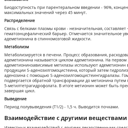
Биодоступность при парентеральном введении - 96%, концен
максимальных значений через 45 минут.
Распределение
Связь с белками плазмы крови - незначительная, составляет
гематоэнцефалический барьер. Отмечается значительное у
адеметионина в спинномозговой жидкости.
Метаболизм
Метаболизируется в печени. Процесс образования, расходов
адеметионина называется циклом адеметионина. На первом э
адеметионинзависимые метилазы используют адеметионин в 
продукции S-аденозилгомоцистеина, который затем гидролиз
аденозина с помощью S-аденозилгомоцистеингидралазы. Гом
подвергается обратной трансформации до метионина путем 
5-метилтетрагидрофолата. В итоге метионин может быть пре
завершая цикл.
Выведение
Период полувыведения (Т
1/2
) - 1,5 ч. Выводится почками.
Взаимодействие с другими веществами
Известных взаимодействий с другими лекарственными средс