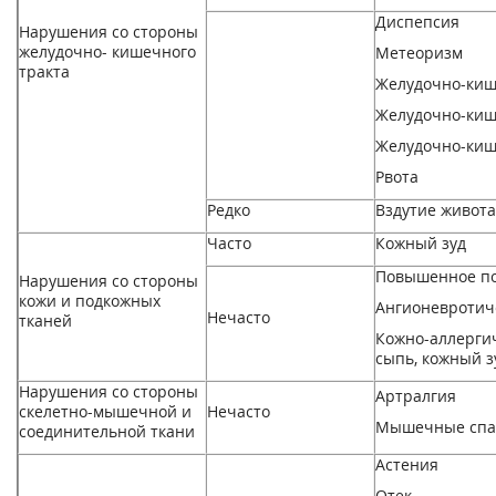
Диспепсия
Нарушения со стороны
желудочно- кишечного
Метеоризм
тракта
Желудочно-киш
Желудочно-киш
Желудочно-киш
Рвота
Редко
Вздутие живота
Часто
Кожный зуд
Повышенное по
Нарушения со стороны
кожи и подкожных
Ангионевротич
Нечасто
тканей
Кожно-аллергич
сыпь, кожный з
Нарушения со стороны
Артралгия
скелетно-мышечной и
Нечасто
Мышечные сп
соединительной ткани
Астения
Отек