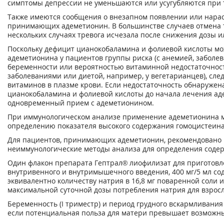
симптомы депрессии не уменьшаются или усугубляются при
Также имеются сообщения о внезапном появлении или нарас
принимающих адеметионин. В большинстве случаев отмена т
нескольких случаях тревога исчезала после снижения дозы 
Поскольку дефицит цианокобаламина и фолиевой кислоты мо
адеметионина у пациентов группы риска (с анемией, заболе
беременности или вероятностью витаминной недостаточности
заболеваниями или диетой, например, у вегетарианцев), сл
витаминов в плазме крови. Если недостаточность обнаружен
цианокобаламина и фолиевой кислоты до начала лечения а
одновременный прием с адеметионином.
При иммунологическом анализе применение адеметионина м
определению показателя высокого содержания гомоцистеина
Для пациентов, принимающих адеметионин, рекомендовано 
неиммунологические методы анализа для определения соде
Один флакон препарата Гептрал® лиофилизат для приготовл
внутривенного и внутримышечного введения, 400 мг/5 мл сод
эквивалентно количеству натрия в 16,8 мг поваренной соли 
максимальной суточной дозы потребления натрия для взросл
Беременность (I триместр) и период грудного вскармливания
если потенциальная польза для матери превышает возможный