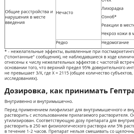
Лихорадка
Общие расстройства и
Нечасто
Озноб*
нарушения в месте
введения
Реакции в мест
Некроз кожи в 
Редко
Недомогание
* - нежелательные эффекты, выявленные при постмаркетин
("спонтанные" сообщения), не наблюдавшиеся в ходе клинич
отнесены к числу нежелательных эффектов с частотой встреч
основании того, что верхний предел 95% доверительного ин
не превышает 3/Х, где X = 2115 (общее количество субъектов
исследованиях).
Дозировка, как принимать Гептра
Внутривенно и внутримышечно.
Перед применением лиофилизат для внутримышечного и вну
растворить с использованием прилагаемого растворителя. О
утилизирован. Соответствующую дозу препарата для внутрив
растворить в 250 мл физиологического раствора или 5% рас
в течение 1-2 часов. Препарат нельзя смешивать со щелочн