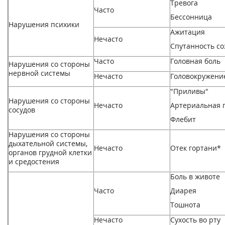
Тревога
Часто
Бессонница
Нарушения психики
Ажитация
Нечасто
Спутанность с
Часто
Головная боль
Нарушения со стороны
нервной системы
Нечасто
Головокружение
"Приливы"
Нарушения со стороны
Нечасто
Артериальная 
сосудов
Флебит
Нарушения со стороны
дыхательной системы,
Нечасто
Отек гортани*
органов грудной клетки
и средостения
Боль в животе
Часто
Диарея
Тошнота
Нечасто
Сухость во рту