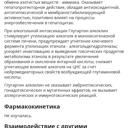
обмена азотистых веществ - аммиака. Оказывает
гепатопротекторное действие, обладая антиоксидантной,
антигипоксической и мембраностабилизирующей
активностью, позитивно влияет на процессы
энергообеспечения в гепатоцитах.
При алкогольной интоксикации Глутаргин алкоклин
стимулирует утилизацию алкоголя в монооксигеназной
системе печени, предупреждает угнетение ключевого
фермента утилизации этанола - алкогольдегидрогеназы;
ускоряет инактивацию и выведение токсических продуктов
метаболизма этанола в результате увеличения
образования и окисления янтарной кислоты; снижает
угнетающее влияние алкоголя на ЦНС за счет
нейромедиаторных свойств возбуждающей глутаминовой
кислоты.
Глутаргин алкоклин не оказывает эмбриотоксических,
гонадотоксических и мутагенных эффектов, не вызывает
аллергических и иммунотоксических реакций.
Фармакокинетика
Не изучалась.
Взаимодействие с другими