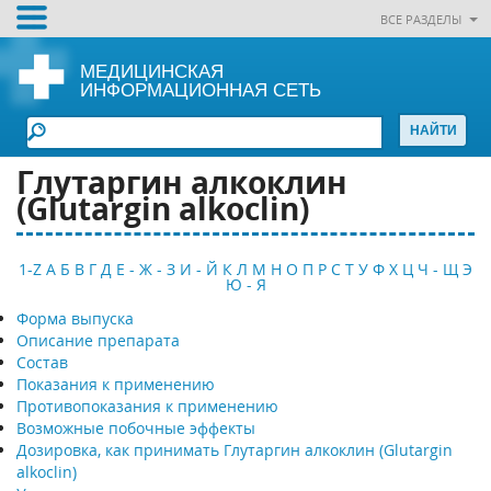
ВСЕ РАЗДЕЛЫ
МЕДИЦИНСКАЯ
ИНФОРМАЦИОННАЯ СЕТЬ
Глутаргин алкоклин
(Glutargin alkoclin)
1-Z
А
Б
В
Г
Д
Е - Ж - З
И - Й
К
Л
М
Н
О
П
Р
С
Т
У
Ф
Х
Ц
Ч - Щ
Э
Ю - Я
Форма выпуска
Описание препарата
Состав
Показания к применению
Противопоказания к применению
Возможные побочные эффекты
Дозировка, как принимать Глутаргин алкоклин (Glutargin
alkoclin)