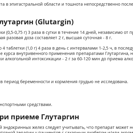
рта в эпигастральной области и тошнота непосредственно посл
утаргин (Glutargin)
и (0,5-0,75 г) 3 раза в сутки в течение 14 дней, независимо о
я разовая доза составляет 2 г, высшая суточная - 8 г.
аблетки (1,0 г) 4 раза в день с интервалами 1-2,5 ч, в последую
е курса внутривенного применения препаратами Глутаргина, наз
ки алкогольной интоксикации - 2 г за 60-120 мин до приема алко
в период беременности и кормления грудью не исследована.
анспортными средствами.
ри приеме Глутаргин
 эндокринных желез следует учитывать, что препарат может н
нтозной терапии у пациентов с сахарным диабетом и/или акром