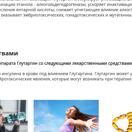
изации этанола - алкогольдегидрогеназы; ускоряет инактивац
исления янтарной кислоты; снижает угнетающее влияние алког
оказывает эмбриотоксических, гонадотоксических и мутагенных
твами
епарата Глутаргин со следующими лекарственными средствами
нсулина в крови под влиянием Глутаргина. Глутаргин может у
ейротоксические явления, которые могут возникать при терапии