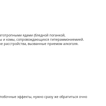
атотропными ядами (бледной поганкой,
омы и комы, сопровождающихся гипераммониемией.
ые расстройства, вызванные приемом алкоголя.
побочные эффекты, нужно сразу же обратиться очно