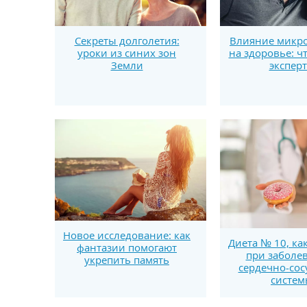
Секреты долголетия:
Влияние микро
уроки из синих зон
на здоровье: ч
Земли
экспер
Новое исследование: как
Диета № 10, ка
фантазии помогают
при заболе
укрепить память
сердечно-сос
систе