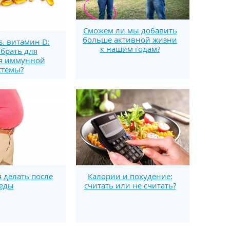
Сможем ли мы добавить
больше активной жизни
s. витамин D:
к нашим годам?
брать для
я иммунной
стемы?
я делать после
Калории и похудение:
еды
считать или не считать?