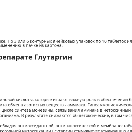
ке. По 3 или 6 контурных ячейковых упаковок по 10 таблеток и
именению в пачке из картона.
репарате Глутаргин
миновой кислоты, которые играют важную роль в обеспечении 
ита обмена азотистых веществ - аммиака. Гипоаммониемическ
цикле синтеза мочевины, связывания аммиака в нетоксичный г
рганизма. В результате снижаются общетоксические, в том чис
, обладая антиоксидантной, антигипоксической и мембраноста
когольной интоксикации Глутаргин стимулирует утилизацию ал