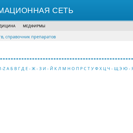
МАЦИОННАЯ СЕТЬ
ЕДИЦИНА
МЕДФИРМЫ
тв, справочник препаратов
1-Z
А
Б
В
Г
Д
Е - Ж - З
И - Й
К
Л
М
Н
О
П
Р
С
Т
У
Ф
Х
Ц
Ч - Щ
Э
Ю - 