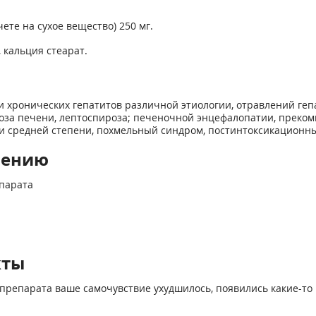
ете на сухое вещество) 250 мг.
 кальция стеарат.
и хронических гепатитов различной этиологии, отравлений геп
роза печени, лептоспироза; печеночной энцефалопатии, прек
 и средней степени, похмельный синдром, постинтоксикационн
нению
парата
кты
препарата ваше самочувствие ухудшилось, появились какие-то 