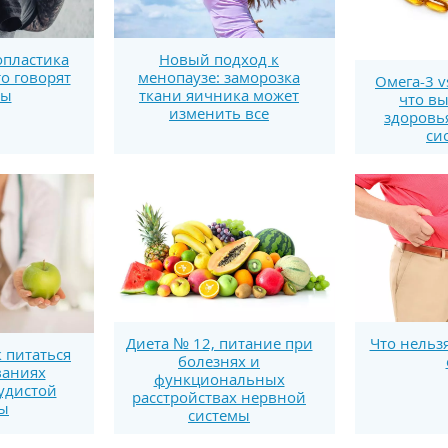
пластика
Новый подход к
то говорят
менопаузе: заморозка
Омега-3 v
ты
ткани яичника может
что вы
изменить все
здоровь
си
Диета № 12, питание при
Что нельз
к питаться
болезнях и
ваниях
функциональных
удистой
расстройствах нервной
мы
системы