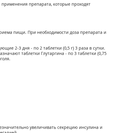
е применения препарата, которые проходят
т приема пищи. При необходимости доза препарата и
щие 2-3 дня - по 2 таблетки (0,5 г) 3 раза в сутки.
начают таблетки Глутаргина - по 3 таблетки (0,75
голя.
езначительно увеличивать секрецию инсулина и
егалией.