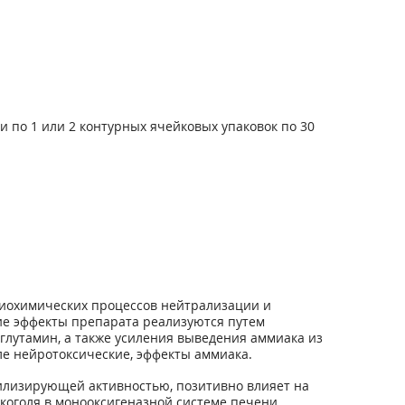
ли по 1 или 2 контурных ячейковых упаковок по 30
биохимических процессов нейтрализации и
ие эффекты препарата реализуются путем
лутамин, а также усиления выведения аммиака из
ле нейротоксические, эффекты аммиака.
билизирующей активностью, позитивно влияет на
коголя в монооксигеназной системе печени,