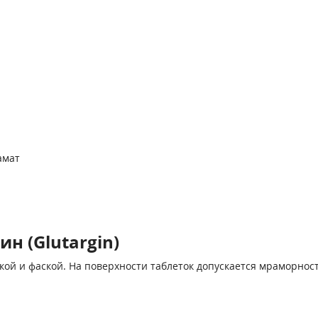
амат
н (Glutargin)
ской и фаской. На поверхности таблеток допускается мраморност