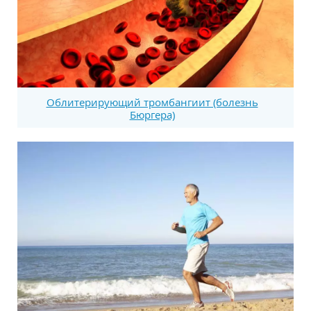
Облитерирующий тромбангиит (болезнь
Бюргера)