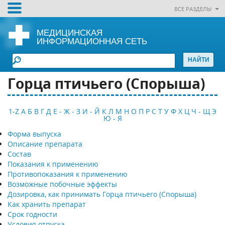
ВСЕ РАЗДЕЛЫ
МЕДИЦИНСКАЯ
ИНФОРМАЦИОННАЯ СЕТЬ
Горца птичьего (Спорыша)
1-Z
А
Б
В
Г
Д
Е - Ж - З
И - Й
К
Л
М
Н
О
П
Р
С
Т
У
Ф
Х
Ц
Ч - Щ
Э
Ю - Я
Форма выпуска
Описание препарата
Состав
Показания к применению
Противопоказания к применению
Возможные побочные эффекты
Дозировка, как принимать Горца птичьего (Спорыша)
Как хранить препарат
Срок годности
Условия отпуска