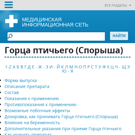
ВСЕ РАЗДЕЛЫ
МЕДИЦИНСКАЯ
ИНФОРМАЦИОННАЯ СЕТЬ
Горца птичьего (Спорыша)
1-Z
А
Б
В
Г
Д
Е - Ж - З
И - Й
К
Л
М
Н
О
П
Р
С
Т
У
Ф
Х
Ц
Ч - Щ
Э
Ю - Я
Форма выпуска
Описание препарата
Состав
Показания к применению
Противопоказания к применению
Возможные побочные эффекты
Дозировка, как принимать Горца птичьего (Спорыша)
Влияние на беременность
Дополнительные указания при приеме Горца птичьего
Как хранить препарат