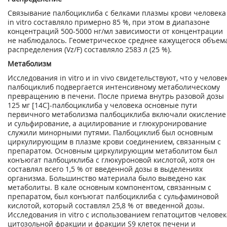
Связывание палбоциклиба с белками плазмы крови человека
in vitro составляло примерно 85 %, при этом в диапазоне
концентраций 500-5000 нг/мл зависимости от концентрации
не наблюдалось. Геометрическое среднее кажущегося объем
распределения (V
z
/F) составляло 2583 л (25 %).
Метаболизм
Исследования in vitro и in vivo свидетельствуют, что у челове
палбоциклиб подвергается интенсивному метаболическому
превращению в печени. После приема внутрь разовой дозы
125 мг [
14
С]-палбоциклиба у человека основные пути
первичного метаболизма палбоциклиба включали окисление
и сульфирование, а ацилирование и глюкуронирование
служили минорными путями. Палбоциклиб был основным
циркулирующим в плазме крови соединением, связанным с
препаратом. Основным циркулирующим метаболитом был
конъюгат палбоциклиба с глюкуроновой кислотой, хотя он
составлял всего 1,5 % от введенной дозы в выделениях
организма. Большинство материала было выведено как
метаболиты. В кале основным компонентом, связанным с
препаратом, был конъюгат палбоциклиба с сульфаминовой
кислотой, который составлял 25,8 % от введенной дозы.
Исследования in vitro с использованием гепатоцитов человек
цитозольной фракции и фракции S9 клеток печени и