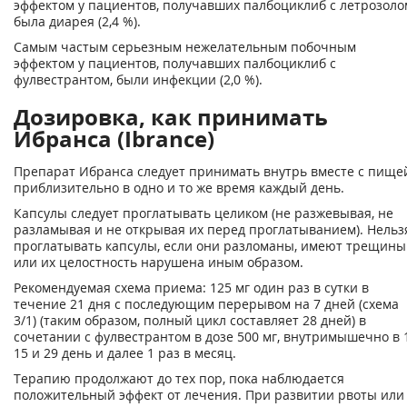
эффектом у пациентов, получавших палбоциклиб с летрозоло
была диарея (2,4 %).
Самым частым серьезным нежелательным побочным
эффектом у пациентов, получавших палбоциклиб с
фулвестрантом, были инфекции (2,0 %).
Дозировка, как принимать
Ибранса (Ibrance)
Препарат Ибранса следует принимать внутрь вместе с пище
приблизительно в одно и то же время каждый день.
Капсулы следует проглатывать целиком (не разжевывая, не
разламывая и не открывая их перед проглатыванием). Нельз
проглатывать капсулы, если они разломаны, имеют трещины
или их целостность нарушена иным образом.
Рекомендуемая схема приема: 125 мг один раз в сутки в
течение 21 дня с последующим перерывом на 7 дней (схема
3/1) (таким образом, полный цикл составляет 28 дней) в
сочетании с фулвестрантом в дозе 500 мг, внутримышечно в 1
15 и 29 день и далее 1 раз в месяц.
Терапию продолжают до тех пор, пока наблюдается
положительный эффект от лечения. При развитии рвоты или