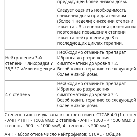
предыдущей более низкой дозы.
Следует оценить необходимость
снижения дозы при длительном
(более 1 недели) снижении степени
тяжести с 3 степени нейтропении ил
повторные повышения степени
тяжести нейтропении до 3 в
последующих циклах терапии.
Необходимо отменить препарат
Нейтропения 3-й
Ибранса до разрешения
степени + лихорадка ?
симптоматики до уровня ? 2.
38,5 °С и/или инфекция
Возобновить терапию со следующей
более низкой дозы.
Необходимо отменить препарат
Ибранса до разрешения
4-я степень
симптоматики до уровня ? 2.
Возобновить терапию со следующей
более низкой дозы.
Степень тяжести указана в соответствии с СТСАЕ 4.0 (1 степе
- АЧН < НГН - 1500/мм
3
; 2 степень - АЧН - 1000 - < 1500 мм
3
; 3
степень - 500 - < 1000 мм
3
; 4 степень - < 500 мм ’).
АЧН - абсолютное число нейтрофилов; СТСАЕ - Общие