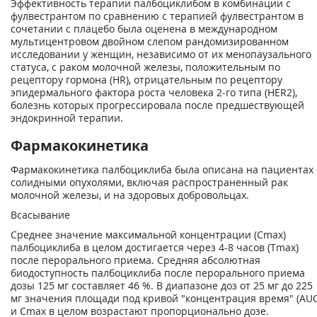
Эффективность терапии палбоциклибом в комбинации с
фулвестрантом по сравнению с терапией фулвестрантом в
сочетании с плацебо была оценена в международном
мультицентровом двойном слепом рандомизированном
исследовании у женщин, независимо от их менопаузального
статуса, с раком молочной железы, положительным по
рецептору гормона (HR), отрицательным по рецептору
эпидермального фактора роста человека 2-го типа (HER2),
болезнь которых прогрессировала после предшествующей
эндокринной терапии.
Фармакокинетика
Фармакокинетика палбоциклиба была описана на пациентах 
солидными опухолями, включая распространенный рак
молочной железы, и на здоровых добровольцах.
Всасывание
Среднее значение максимальной концентрации (С
m
ах
)
палбоциклиба в целом достигается через 4-8 часов (Т
m
ах
)
после перорального приема. Средняя абсолютная
биодоступность палбоциклиба после перорального приема
дозы 125 мг составляет 46 %. В диапазоне доз от 25 мг до 225
мг значения площади под кривой "концентрация время" (AUC
и С
m
ах
в целом возрастают пропорционально дозе.