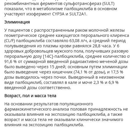
рекомбинантных ферментов сульфотрансфераз (SULT)
показали, что в метаболизме палбоциклиба в основном
участвуют изофермент CYP3A и SULT2A1.
Элиминация
У пациентов с распространенным раком молочной железы
геометрическое среднее кажущегося перорального клиренса
(CL/F) палбоциклиба составляло 63,08 л/ч, а средний период
полувыведения из плазмы крови равнялся 28,8 часа. У 6
здоровых добровольцев мужского пола, получивших разовую
пероральную дозу [
14
С]-палбоциклиба, среднее количество о
91,6 % от суммарной введенной радиоактивно меченой дозы
было выведено через 15 дней; основным путем элиминации
было выведение через кишечник (74,1 % от дозы), и 17,5 %
дозы выводилось через почки. Выведенный в неизменном
виде палбоциклиб, составлял в кале и моче 2,3 % и 6,9 %
введенной дозы соответственно.
Возраст, пол и масса тела
На основании результатов популяционного
фармакокинетического анализа половая принадлежность не
оказывала влияния на экспозицию палбоциклиба, а также
возраст и масса тела не оказывали клинически значимого
влияния на экспозицию палбоциклиба.