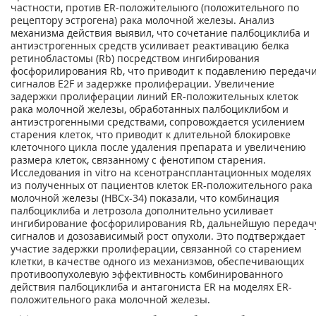
частности, против ER-положителыюго (положительного по
рецептору эстрогена) рака молочной железы. Анализ
механизма действия выявил, что сочетание палбоциклиба и
антиэстрогенных средств усиливает реактивацию белка
ретинобластомы (Rb) посредством ингибирования
фосфорилирования Rb, что приводит к подавлению передач
сигналов E2F и задержке пролиферации. Увеличение
задержки пролиферации линий ER-положительных клеток
рака молочной железы, обработанных палбоциклибом и
антиэстрогенными средствами, сопровождается усилением
старения клеток, что приводит к длительной блокировке
клеточного цикла после удаления препарата и увеличению
размера клеток, связанному с фенотипом старения.
Исследования in vitro на ксенотрансплантационных моделях
из полученных от пациентов клеток ER-положительного рака
молочной железы (НВСх-34) показали, что комбинация
палбоциклиба и летрозола дополнительно усиливает
ингибирование фосфорилирования Rb, дальнейшую передач
сигналов и дозозависимый рост опухоли. Это подтверждает
участие задержки пролиферации, связанной со старением
клетки, в качестве одного из механизмов, обеспечивающих
противоопухолевую эффективность комбинированного
действия палбоциклиба и антагониста ER на моделях ER-
положительного рака молочной железы.