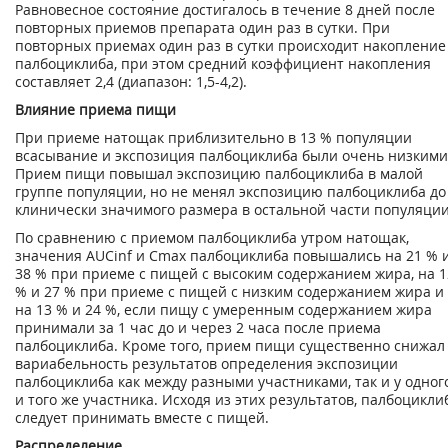
Равновесное состояние достигалось в течение 8 дней после
повторных приемов препарата один раз в сутки. При
повторных приемах один раз в сутки происходит накопление
палбоциклиба, при этом средний коэффициент накопления
составляет 2,4 (диапазон: 1,5-4,2).
Влияние приема пищи
При приеме натощак приблизительно в 13 % популяции
всасывание и экспозиция палбоциклиба были очень низкими
Прием пищи повышал экспозицию палбоциклиба в малой
группе популяции, но не менял экспозицию палбоциклиба до
клинически значимого размера в остальной части популяции
По сравнению с приемом палбоциклиба утром натощак,
значения AUC
inf
и С
m
ах
палбоциклиба повышались на 21 % 
38 % при приеме с пищей с высоким содержанием жира, на 1
% и 27 % при приеме с пищей с низким содержанием жира и
на 13 % и 24 %, если пищу с умеренным содержанием жира
принимали за 1 час до и через 2 часа после приема
палбоциклиба. Кроме того, прием пищи существенно снижал
вариабельность результатов определения экспозиции
палбоциклиба как между разными участниками, так и у одног
и того же участника. Исходя из этих результатов, палбоцикли
следует принимать вместе с пищей.
Распределение