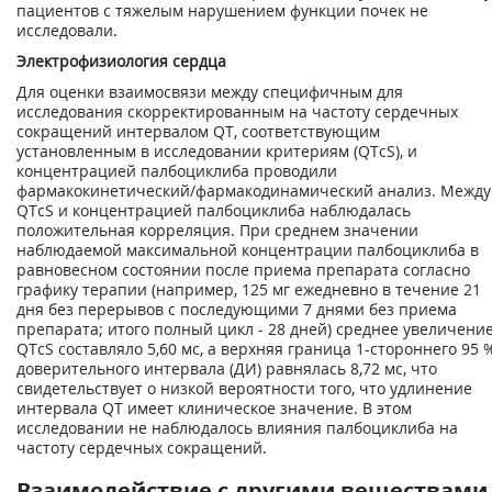
пациентов с тяжелым нарушением функции почек не
исследовали.
Электрофизиология сердца
Для оценки взаимосвязи между специфичным для
исследования скорректированным на частоту сердечных
сокращений интервалом QT, соответствующим
установленным в исследовании критериям (QTcS), и
концентрацией палбоциклиба проводили
фармакокинетический/фармакодинамический анализ. Между
QTcS и концентрацией палбоциклиба наблюдалась
положительная корреляция. При среднем значении
наблюдаемой максимальной концентрации палбоциклиба в
равновесном состоянии после приема препарата согласно
графику терапии (например, 125 мг ежедневно в течение 21
дня без перерывов с последующими 7 днями без приема
препарата; итого полный цикл - 28 дней) среднее увеличени
QTcS составляло 5,60 мс, а верхняя граница 1-стороннего 95 
доверительного интервала (ДИ) равнялась 8,72 мс, что
свидетельствует о низкой вероятности того, что удлинение
интервала QT имеет клиническое значение. В этом
исследовании не наблюдалось влияния палбоциклиба на
частоту сердечных сокращений.
Взаимодействие с другими веществами