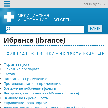
ВСЕ РАЗДЕЛЫ
МЕДИЦИНСКАЯ
ИНФОРМАЦИОННАЯ СЕТЬ
Ибранса (Ibrance)
1-Z
А
Б
В
Г
Д
Е - Ж - З
И - Й
К
Л
М
Н
О
П
Р
С
Т
У
Ф
Х
Ц
Ч - Щ
Э
Ю - Я
Форма выпуска
Описание препарата
Состав
Показания к применению
Противопоказания к применению
Возможные побочные эффекты
Дозировка, как принимать Ибранса (Ibrance)
Влияние на беременность
Управление транспортом
Дополнительные указания при приеме Ибранса