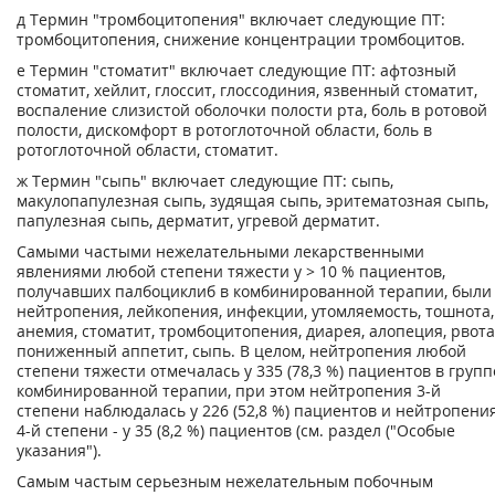
д
Термин "тромбоцитопения" включает следующие ПТ:
тромбоцитопения, снижение концентрации тромбоцитов.
е
Термин "стоматит" включает следующие ПТ: афтозный
стоматит, хейлит, глоссит, глоссодиния, язвенный стоматит,
воспаление слизистой оболочки полости рта, боль в ротовой
полости, дискомфорт в ротоглоточной области, боль в
ротоглоточной области, стоматит.
ж
Термин "сыпь" включает следующие ПТ: сыпь,
макулопапулезная сыпь, зудящая сыпь, эритематозная сыпь,
папулезная сыпь, дерматит, угревой дерматит.
Самыми частыми нежелательными лекарственными
явлениями любой степени тяжести у > 10 % пациентов,
получавших палбоциклиб в комбинированной терапии, были
нейтропения, лейкопения, инфекции, утомляемость, тошнота,
анемия, стоматит, тромбоцитопения, диарея, алопеция, рвота
пониженный аппетит, сыпь. В целом, нейтропения любой
степени тяжести отмечалась у 335 (78,3 %) пациентов в групп
комбинированной терапии, при этом нейтропения 3-й
степени наблюдалась у 226 (52,8 %) пациентов и нейтропени
4-й степени - у 35 (8,2 %) пациентов (см. раздел ("Особые
указания").
Самым частым серьезным нежелательным побочным