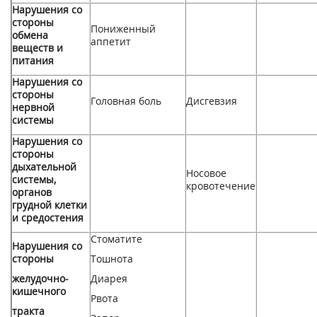
Нарушения со
стороны
Пониженный
обмена
аппетит
веществ и
питания
Нарушения со
стороны
Головная боль
Дисгевзия
нервной
системы
Нарушения со
стороны
дыхательной
Носовое
системы,
кровотечение
органов
грудной клетки
и средостения
Стоматит
е
Нарушения со
стороны
Тошнота
желудочно-
Диарея
кишечного
Рвота
тракта