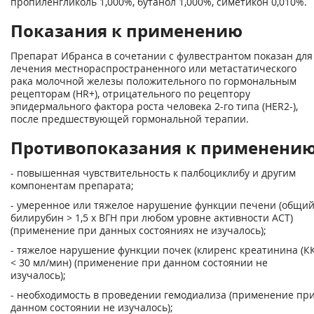
пропиленгликоль 1,000%, бутанол 1,000%, симетикон 0,010%.
Показания к применению
Препарат Ибранса в сочетании с фулвестрантом показан для
лечения местнораспространенного или метастатического
рака молочной железы положительного по гормональным
рецепторам (HR+), отрицательного по рецептору
эпидермального фактора роста человека 2-го типа (HER2-),
после предшествующей гормональной терапии.
Противопоказания к применени
- повышенная чувствительность к палбоциклибу и другим
компонентам препарата;
- умеренное или тяжелое нарушение функции печени (общи
билирубин > 1,5 х ВГН при любом уровне активности ACT)
(применение при данных состояниях не изучалось);
- тяжелое нарушение функции почек (клиренс креатинина (КК
< 30 мл/мин) (применение при данном состоянии не
изучалось);
- необходимость в проведении гемодиализа (применение пр
данном состоянии не изучалось);