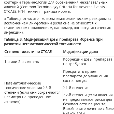
критерии терминологии для обозначения нежелательных
явлений (Common Terminology Criteria for Adverse Events -
СТСАЕ); НГН - нижняя граница нормы.
а
Таблица относится ко всем гематологическим реакциям за
исключением лимфопении (если она не относится к
клиническим проявлениям, например, оппортунистических
инфекций).
Таблица 3. Модификация дозы препарата Ибранса при
развитии негематологической токсичности
Степень тяжести по СТСАЕ
Модификации дозы
Коррекции дозы препарата
1-я или 2-я степень
не требуется.
Прекратить прием
препарата до улучшения
состояния до:
Негематологические
токсические явления ? 3-й
? 1-й степени;
степени (если они сохраняются
? 2-й степени (если явления
несмотря на проведенное
не представляют риска для
лечение)
безопасности пациента).
Возобновите лечение с боле
низкой дозы.