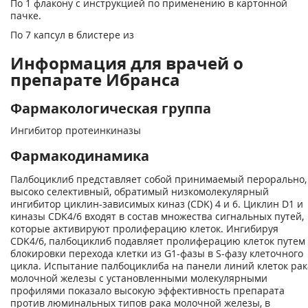
По 1 флакону с инструкцией по применению в картонной
пачке.
По 7 капсул в блистере из
Информация для врачей о
препарате Ибранса
Фармакологическая группа
Ингибитор протеинкиназы
Фармакодинамика
Палбоциклиб представляет собой принимаемый перорально,
высоко селективный, обратимый низкомолекулярный
ингибитор циклин-зависимых киназ (СDK) 4 и 6. Циклин D1 и
киназы СDK4/6 входят в состав множества сигнальных путей,
которые активируют пролиферацию клеток. Ингибируя
CDK4/6, палбоциклиб подавляет пролиферацию клеток путем
блокировки перехода клетки из G1-фазы в S-фазу клеточного
цикла. Испытание палбоциклиба на панели линий клеток рак
молочной железы с установленными молекулярными
профилями показало высокую эффективность препарата
против люминальных типов рака молочной железы, в