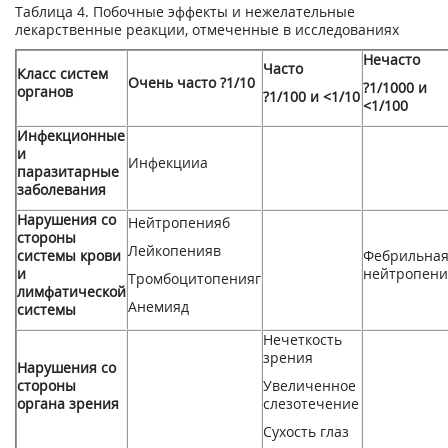
Таблица 4. Побочные эффекты и нежелательные
лекарственные реакции, отмеченные в исследованиях
Нечасто
Часто
Класс систем
Очень часто ?1/10
?1/1000 и
органов
?1/100 и <1/10
<1/100
Инфекционные
и
Инфекции
а
паразитарные
заболевания
Нарушения со
Нейтропения
б
стороны
Лейкопения
в
системы крови
Фебрильна
и
нейтропени
Тромбоцитопения
г
лимфатической
Анемия
д
системы
Нечеткость
зрения
Нарушения со
стороны
Увеличенное
органа зрения
слезотечение
Сухость глаз