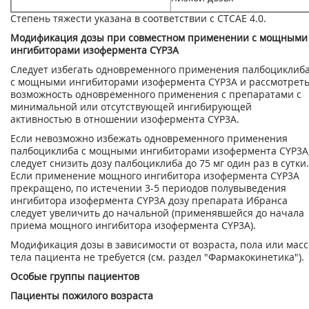
Степень тяжести указана в соответствии с СТСАЕ 4.0.
Модификация дозы при совместном применении с мощными
ингибиторами изофермента CYP3A
Следует избегать одновременного применения палбоциклиб
с мощными ингибиторами изофермента CYP3A и рассмотрет
возможность одновременного применения с препаратами с
минимальной или отсутствующей ингибирующей
активностью в отношении изофермента CYP3A.
Если невозможно избежать одновременного применения
палбоциклиба с мощными ингибиторами изофермента CYP3A
следует снизить дозу палбоциклиба до 75 мг один раз в сутки.
Если применение мощного ингибитора изофермента CYP3A
прекращено, по истечении 3-5 периодов полувыведения
ингибитора изофермента CYP3A дозу препарата Ибранса
следует увеличить до начальной (применявшейся до начала
приема мощного ингибитора изофермента CYP3A).
Модификация дозы в зависимости от возраста, пола или мас
тела пациента не требуется (см. раздел "Фармакокинетика").
Особые группы пациентов
Пациенты пожилого возраста