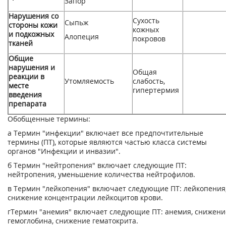
Запор
Нарушения со
Сухость
Сыпь
ж
стороны кожи
кожных
и подкожных
Алопеция
покровов
тканей
Общие
нарушения и
Общая
реакции в
Утомляемость
слабость,
месте
гипертермия
введения
препарата
Обобщенные термины:
а
Термин "инфекции" включает все предпочтительные
термины (ПТ), которые являются частью класса системы
органов "Инфекции и инвазии".
б
Термин "нейтропения" включает следующие ПТ:
нейтропения, уменьшение количества нейтрофилов.
в
Термин "лейкопения" включает следующие ПТ: лейкопения
снижение концентрации лейкоцитов крови.
г
Термин "анемия" включает следующие ПТ: анемия, снижени
гемоглобина, снижение гематокрита.