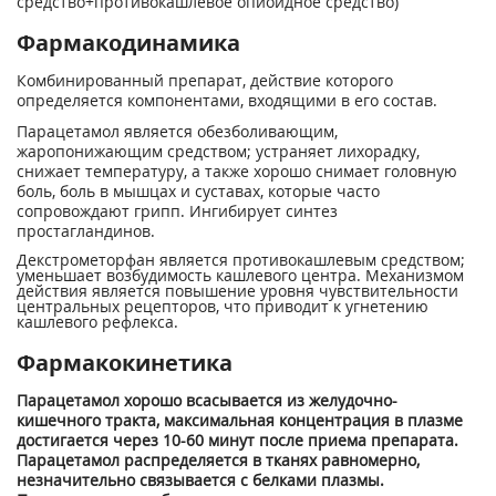
средство+противокашлевое опиоидное средство)
Фармакодинамика
Комбинированный препарат, действие которого
определяется компонентами, входящими в его состав.
Парацетамол является обезболивающим,
жаропонижающим средством; устраняет лихорадку,
снижает температуру, а также хорошо снимает головную
боль, боль в мышцах и суставах, которые часто
сопровождают грипп. Ингибирует синтез
простагландинов.
Декстрометорфан является противокашлевым средством;
уменьшает возбудимость кашлевого центра. Механизмом
действия является повышение уровня чувствительности
центральных рецепторов, что приводит к угнетению
кашлевого рефлекса.
Фармакокинетика
Парацетамол хорошо всасывается из желудочно-
кишечного тракта, максимальная концентрация в плазме
достигается через 10-60 минут после приема препарата.
Парацетамол распределяется в тканях равномерно,
незначительно связывается с белками плазмы.