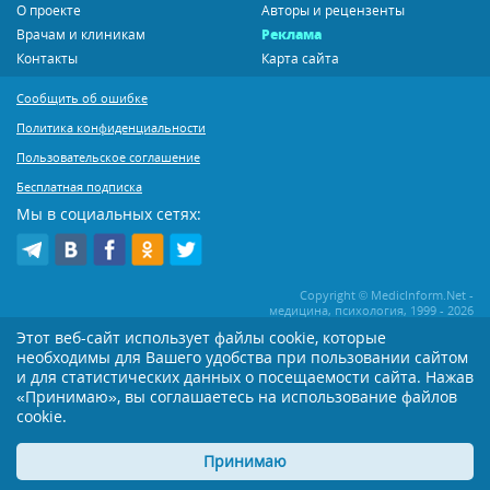
О проекте
Авторы и рецензенты
Врачам и клиникам
Реклама
Контакты
Карта сайта
Сообщить об ошибке
Политика конфиденциальности
Пользовательское соглашение
Бесплатная подписка
Мы в социальных сетях:
Copyright © MedicInform.Net -
медицина, психология, 1999 - 2026
Этот веб-сайт использует файлы cookie, которые
необходимы для Вашего удобства при пользовании сайтом
Копирование или иное распространение статей нашего сайта строго
воспрещается. Копирование раздела "Новости" допускается при наличии
и для статистических данных о посещаемости сайта. Нажав
активной открытой для поисковиков ссылки на MedicInform.Net
«Принимаю», вы соглашаетесь на использование файлов
cookie.
Материалы на сайте представлены в справочных целях. Редакция не всегда
разделяет мнение авторов опубликованных материалов. Перед
применением тех или иных рекомендаций настоятельно рекомендуется
Принимаю
посоветоваться с Вашим лечащим врачом!