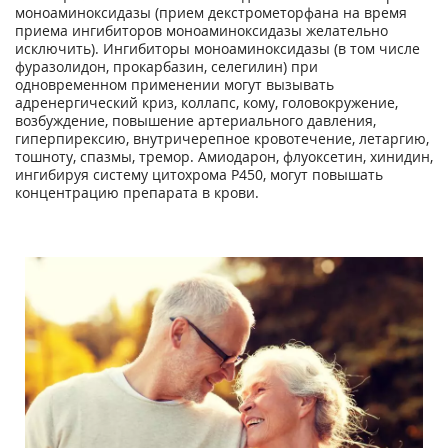
моноаминоксидазы (прием декстрометорфана на время
приема ингибиторов моноаминоксидазы желательно
исключить). Ингибиторы моноаминоксидазы (в том числе
фуразолидон, прокарбазин, селегилин) при
одновременном применении могут вызывать
адренергический криз, коллапс, кому, головокружение,
возбуждение, повышение артериального давления,
гиперпирексию, внутричерепное кровотечение, летаргию,
тошноту, спазмы, тремор. Амиодарон, флуоксетин, хинидин,
ингибируя систему цитохрома Р450, могут повышать
концентрацию препарата в крови.