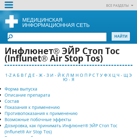
ВСЕ РАЗДЕЛЫ
МЕДИЦИНСКАЯ
ИНФОРМАЦИОННАЯ СЕТЬ
Инфлюнет® ЭЙР Стоп Тос
(Influnet® Air Stop Tos)
1-Z
А
Б
В
Г
Д
Е - Ж - З
И - Й
К
Л
М
Н
О
П
Р
С
Т
У
Ф
Х
Ц
Ч - Щ
Э
Ю - Я
Форма выпуска
Описание препарата
Состав
Показания к применению
Противопоказания к применению
Возможные побочные эффекты
Дозировка, как принимать Инфлюнет® ЭЙР Стоп Тос
(Influnet® Air Stop Tos)