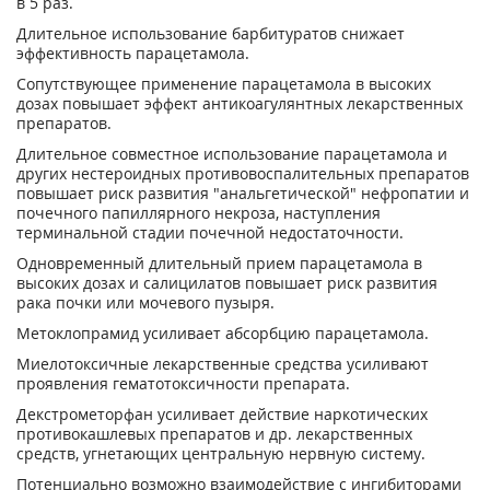
в 5 раз.
Длительное использование барбитуратов снижает
эффективность парацетамола.
Сопутствующее применение парацетамола в высоких
дозах повышает эффект антикоагулянтных лекарственных
препаратов.
Длительное совместное использование парацетамола и
других нестероидных противовоспалительных препаратов
повышает риск развития "анальгетической" нефропатии и
почечного папиллярного некроза, наступления
терминальной стадии почечной недостаточности.
Одновременный длительный прием парацетамола в
высоких дозах и салицилатов повышает риск развития
рака почки или мочевого пузыря.
Метоклопрамид усиливает абсорбцию парацетамола.
Миелотоксичные лекарственные средства усиливают
проявления гематотоксичности препарата.
Декстрометорфан усиливает действие наркотических
противокашлевых препаратов и др. лекарственных
средств, угнетающих центральную нервную систему.
Потенциально возможно взаимодействие с ингибиторами