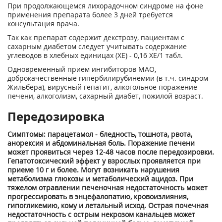
При продолжающемся лихорадочном синдроме на фоне
применения препарата более 3 дней требуется
консультация врача.
Так как препарат содержит декстрозу, пациентам с
сахарным диабетом следует учитывать содержание
углеводов в хлебных единицах (ХЕ) - 0,16 ХЕ/1 табл.
Одновременный прием ингибиторов МАО,
доброкачественные гипербилирубинемии (в т.ч. синдром
Жильбера), вирусный гепатит, алкогольное поражение
печени, алкоголизм, сахарный диабет, пожилой возраст.
Передозировка
Симптомы: парацетамол - бледность, тошнота, рвота,
анорексия и абдоминальная боль. Поражение печени
может проявиться через 12-48 часов после передозировки.
Гепатотоксический эффект у взрослых проявляется при
приеме 10 г и более. Могут возникать нарушения
метаболизма глюкозы и метаболический ацидоз. При
тяжелом отравлении печеночная недостаточность может
прогрессировать в энцефалопатию, кровоизлияния,
гипогликемию, кому и летальный исход. Острая почечная
недостаточность с острым некрозом канальцев может