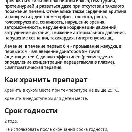
проявляться сильной поясничной болью, гематурией,
протеинурией и развиться даже при отсутствии тяжелого
поражения печени. Отмечались также сердечная аритмия
и панкреатит; декстрометорфан - тошнота, рвота,
головокружение, сонливость, нарушение зрения,
заторможенность, нарушение координации движений,
затруднение дыхания, снижение артериального давления,
нарушение сознания, тахикардия, гипертонус мышц.
Лечение: в течение первых 6 ч - промывание желудка, в
первые 8 ч - в/в введение донаторов SH-групп
(ацетилцистеин), диализ эффективен (рекомендуется
определение концентрации парацетамола в плазме),
симптоматическая терапия.
Как хранить препарат
Хранить в сухом месте при температуре не выше 25 °С.
Хранить в недоступном для детей месте.
Срок годности
2 года.
Не использовать после окончания срока годности,