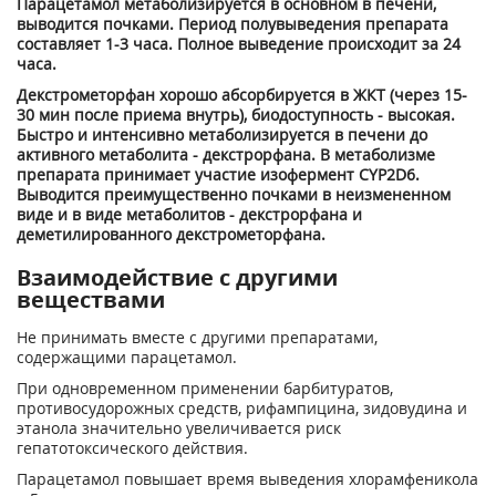
Парацетамол метаболизируется в основном в печени,
выводится почками. Период полувыведения препарата
составляет 1-3 часа. Полное выведение происходит за 24
часа.
Декстрометорфан хорошо абсорбируется в ЖКТ (через 15-
30 мин после приема внутрь), биодоступность - высокая.
Быстро и интенсивно метаболизируется в печени до
активного метаболита - декстрорфана. В метаболизме
препарата принимает участие изофермент CYP2D6.
Выводится преимущественно почками в неизмененном
виде и в виде метаболитов - декстрорфана и
деметилированного декстрометорфана.
Взаимодействие с другими
веществами
Не принимать вместе с другими препаратами,
содержащими парацетамол.
При одновременном применении барбитуратов,
противосудорожных средств, рифампицина, зидовудина и
этанола значительно увеличивается риск
гепатотоксического действия.
Парацетамол повышает время выведения хлорамфеникола