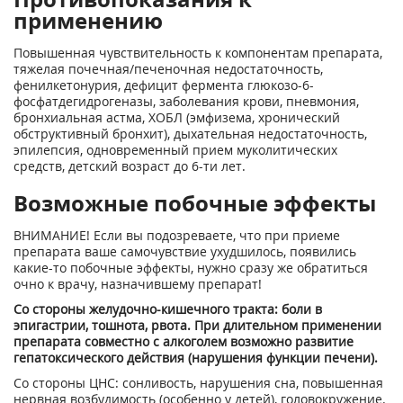
применению
Повышенная чувствительность к компонентам препарата,
тяжелая почечная/печеночная недостаточность,
фенилкетонурия, дефицит фермента глюкозо-6-
фосфатдегидрогеназы, заболевания крови, пневмония,
бронхиальная астма, ХОБЛ (эмфизема, хронический
обструктивный бронхит), дыхательная недостаточность,
эпилепсия, одновременный прием муколитических
средств, детский возраст до 6-ти лет.
Возможные побочные эффекты
ВНИМАНИЕ! Если вы подозреваете, что при приеме
препарата ваше самочувствие ухудшилось, появились
какие-то побочные эффекты, нужно сразу же обратиться
очно к врачу, назначившему препарат!
Со стороны желудочно-кишечного тракта: боли в
эпигастрии, тошнота, рвота. При длительном применении
препарата совместно с алкоголем возможно развитие
гепатоксического действия (нарушения функции печени).
Со стороны ЦНС: сонливость, нарушения сна, повышенная
нервная возбудимость (особенно у детей), головокружение.