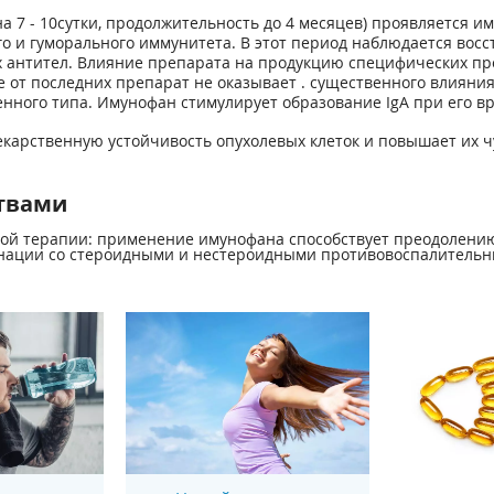
а 7 - 10сутки, продолжительность до 4 месяцев) проявляется 
о и гуморального иммунитета. В этот период наблюдается восс
х антител. Влияние препарата на продукцию специфических пр
 от последних препарат не оказывает . существенного влияния
нного типа. Имунофан стимулирует образование IgA при его в
арственную устойчивость опухолевых клеток и повышает их ч
твами
ой терапии: применение имунофана способствует преодолению
инации со стероидными и нестероидными противовоспалитель