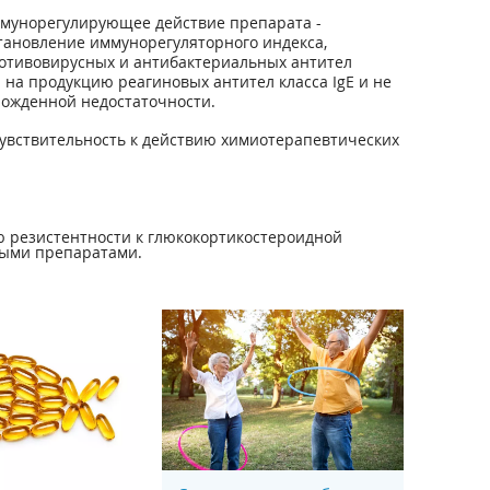
иммунорегулирующее действие препарата -
тановление иммунорегуляторного индекса,
отивовирусных и антибактериальных антител
 на продукцию реагиновых антител класса IgE и не
рожденной недостаточности.
увствительность к действию химиотерапевтических
 резистентности к глюкокортикостероидной
ными препаратами.