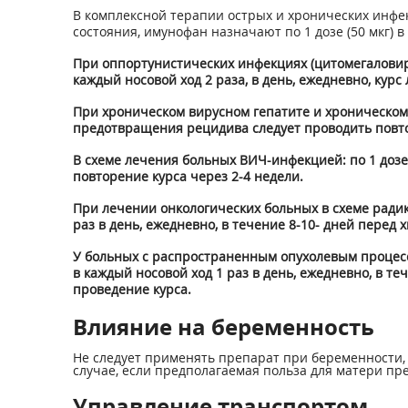
В комплексной терапии острых и хронических инф
состояния, имунофан назначают по 1 дозе (50 мкг) в
При оппортунистических инфекциях (цитомегаловирус
каждый носовой ход 2 раза, в день, ежедневно, кур
При хроническом вирусном гепатите и хроническом бр
предотвращения рецидива следует проводить повтор
В схеме лечения больных ВИЧ-инфекцией: по 1 дозе 
повторение курса через 2-4 недели.
При лечении онкологических больных в схеме радика
раз в день, ежедневно, в течение 8-10- дней пере
У больных с распространенным опухолевым процессом
в каждый носовой ход 1 раз в день, ежедневно, в 
проведение курса.
Влияние на беременность
Не следует применять препарат при беременности,
случае, если предполагаемая польза для матери пр
Управление транспортом