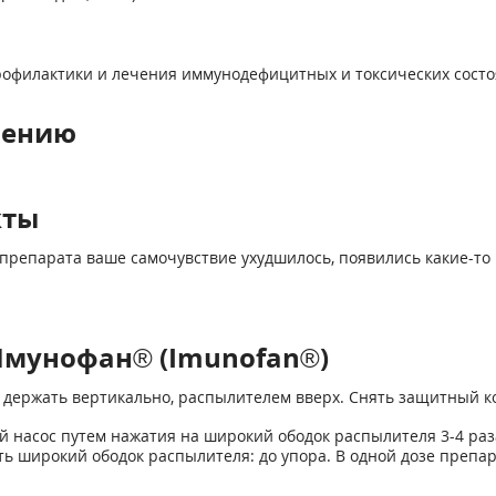
профилактики и лечения иммунодефицитных и токсических состо
нению
кты
препарата ваше самочувствие ухудшилось, появились какие-то 
Имунофан® (Imunofan®)
 держать вертикально, распылителем вверх. Снять защитный к
асос путем нажатия на широкий ободок распылителя 3-4 раза
 широкий ободок распылителя: до упора. В одной дозе препар