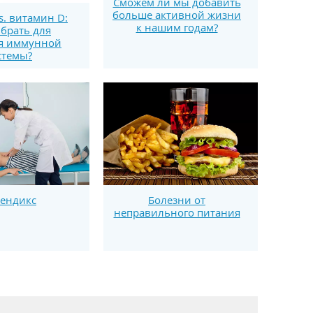
Сможем ли мы добавить
больше активной жизни
s. витамин D:
к нашим годам?
брать для
я иммунной
стемы?
ендикс
Болезни от
неправильного питания