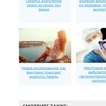
Секреты долголетия:
Влияние микро
уроки из синих зон
на здоровье: ч
Земли
экспер
Некоторые а
Новое исследование: как
амбулато
фантазии помогают
гастроэнтерол
укрепить память
патолог