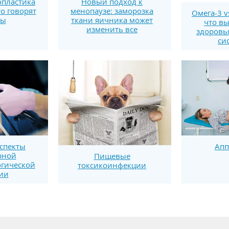
пластика
Новый подход к
то говорят
менопаузе: заморозка
Омега-3 v
ты
ткани яичника может
что вы
изменить все
здоровь
си
спекты
Апп
рной
Пищевые
огической
токсикоинфекции
ии