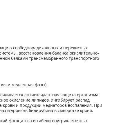
вацию свободнорадикальных и перекисных
системы, восстановления баланса окислительно-
анной белками трансмембранного транспортного
дняя и медленная фазы).
, усиливается антиоксидантная защита организма
сное окисление липидов, ингибирует распад
 крови и продукции медиаторов воспаления. При
аз и уровень билирубина в сыворотке крови.
акций фагоцитоза и гибели внутриклеточных