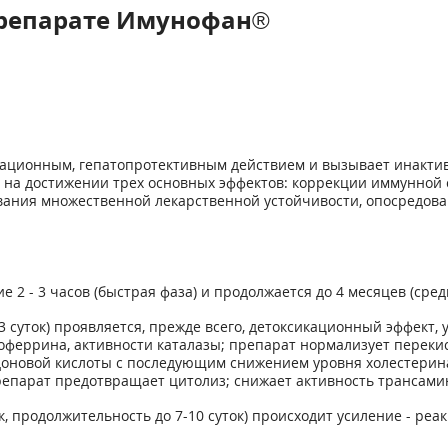
препарате Имунофан®
ационным, гепатопротективным действием и вызывает инакти
 на достижении трех основных эффектов: коррекции иммунной 
вания множественной лекарственной устойчивости, опосредов
 2 - 3 часов (быстрая фаза) и продолжается до 4 месяцев (сре
3 суток) проявляется, прежде всего, детоксикационный эффект
оферрина, активности каталазы; препарат нормализует переки
оновой кислоты с последующим снижением уровня холестерина
парат предотвращает цитолиз; снижает активность трансамин
к, продолжительность до 7-10 суток) происходит усиление - ре