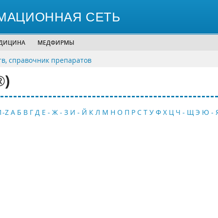
МАЦИОННАЯ СЕТЬ
ЕДИЦИНА
МЕДФИРМЫ
тв, справочник препаратов
®)
1-Z
А
Б
В
Г
Д
Е - Ж - З
И - Й
К
Л
М
Н
О
П
Р
С
Т
У
Ф
Х
Ц
Ч - Щ
Э
Ю - 