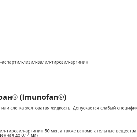
-аспартил-лизил-валил-тирозил-аргинин
ан® (Imunofan®)
или слегка желтоватая жидкость. Допускается слабый специфич
л-тирозил-аргинин 50 мкг, а также вспомогательные вещества (
щенная до 0,14 мл)