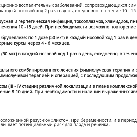
екционно­-воспалительных заболеваний, сопровождающихся си
 каждый носовой ход 2 раза в день, ежедневно в течение 10 - 15
ная и герпетическая инфекция, токсоплазмоз, хламидиоз, пневм
с лечения 10 -15 дней. При необходимости возможно повторение 
уцеллезе: по 1 дозе (50 мкг) в каждый носовой ход 1 раз в день
ные курсы через 4 - 6 месяцев.
(50 мкг) в каждый носовой ход 1 раз в день, ежедневно, в тече
льного комбинированного лечения (химиолучевая терапия и опе
д химиолучевой терапией и операцией, с последующим продолже
 (III - IV стадии) различной локализации в плане комплексной
течение 8-10 дней. При необходимости и наличии выраженных я
 осложненной резус-конфликтом. При беременности, и в период
евышает потенциальный риск для плода и ребенка.