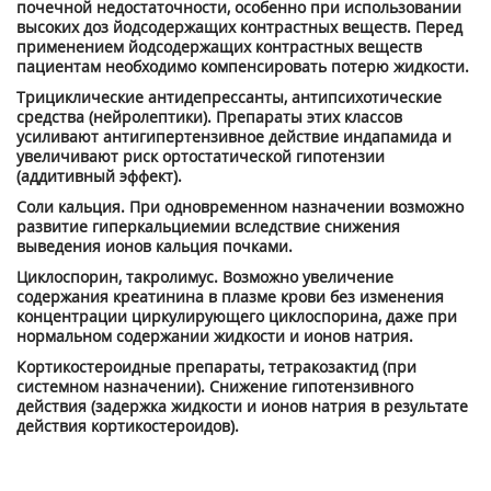
почечной недостаточности, особенно при использовании
высоких доз йодсодержащих контрастных веществ. Перед
применением йодсодержащих контрастных веществ
пациентам необходимо компенсировать потерю жидкости.
Трициклические антидепрессанты, антипсихотические
средства (нейролептики). Препараты этих классов
усиливают антигипертензивное действие индапамида и
увеличивают риск ортостатической гипотензии
(аддитивный эффект).
Соли кальция. При одновременном назначении возможно
развитие гиперкальциемии вследствие снижения
выведения ионов кальция почками.
Циклоспорин, такролимус. Возможно увеличение
содержания креатинина в плазме крови без изменения
концентрации циркулирующего циклоспорина, даже при
нормальном содержании жидкости и ионов натрия.
Кортикостероидные препараты, тетракозактид (при
системном назначении). Снижение гипотензивного
действия (задержка жидкости и ионов натрия в результате
действия кортикостероидов).