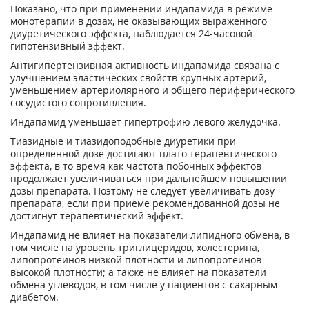
Показано, что при применении индапамида в режиме
монотерапии в дозах, не оказывающих выраженного
диуретического эффекта, наблюдается 24-часовой
гипотензивный эффект.
Антигипертензивная активность индапамида связана с
улучшением эластических свойств крупных артерий,
уменьшением артериолярного и общего периферического
сосудистого сопротивления.
Индапамид уменьшает гипертрофию левого желудочка.
Тиазидные и тиазидоподобные диуретики при
определенной дозе достигают плато терапевтического
эффекта, в то время как частота побочных эффектов
продолжает увеличиваться при дальнейшем повышении
дозы препарата. Поэтому не следует увеличивать дозу
препарата, если при приеме рекомендованной дозы не
достигнут терапевтический эффект.
Индапамид не влияет на показатели липидного обмена, в
том числе на уровень триглицеридов, холестерина,
липопротеинов низкой плотности и липопротеинов
высокой плотности; а также не влияет на показатели
обмена углеводов, в том числе у пациентов с сахарным
диабетом.