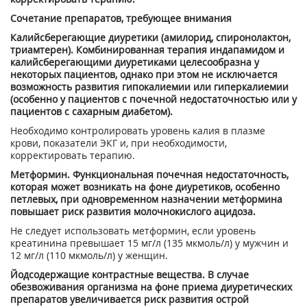
Сочетание препаратов, требующее внимания
Калийсберегающие диуретики (амилорид, спиронолактон,
триамтерен). Комбинированная терапия индапамидом и
калийсберегающими диуретиками целесообразна у
некоторых пациентов, однако при этом не исключается
возможность развития гипокалиемии или гиперкалиемии
(особенно у пациентов с почечной недостаточностью или у
пациентов с сахарным диабетом).
Необходимо контролировать уровень калия в плазме
крови, показатели ЭКГ и, при необходимости,
корректировать терапию.
Метформин. Функциональная почечная недостаточность,
которая может возникать на фоне диуретиков, особенно
петлевых, при одновременном назначении метформина
повышает риск развития молочнокислого ацидоза.
Не следует использовать метформин, если уровень
креатинина превышает 15 мг/л (135 мкмоль/л) у мужчин и
12 мг/л (110 мкмоль/л) у женщин.
Йодсодержащие контрастные вещества. В случае
обезвоживания организма на фоне приема диуретических
препаратов увеличивается риск развития острой