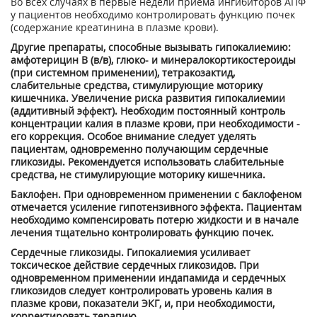
Во всех случаях в первые недели приема ингибиторов АПФ
у пациентов необходимо контролировать функцию почек
(содержание креатинина в плазме крови).
Другие препараты, способные вызывать гипокалиемию:
амфотерицин В (в/в), глюко- и минералокортикостероиды
(при системном применении), тетракозактид,
слабительные средства, стимулирующие моторику
кишечника. Увеличение риска развития гипокалиемии
(аддитивный эффект). Необходим постоянный контроль
концентрации калия в плазме крови, при необходимости -
его коррекция. Особое внимание следует уделять
пациентам, одновременно получающим сердечные
гликозиды. Рекомендуется использовать слабительные
средства, не стимулирующие моторику кишечника.
Баклофен. При одновременном применении с баклофеном
отмечается усиление гипотензивного эффекта. Пациентам
необходимо компенсировать потерю жидкости и в начале
лечения тщательно контролировать функцию почек.
Сердечные гликозиды. Гипокалиемия усиливает
токсическое действие сердечных гликозидов. При
одновременном применении индапамида и сердечных
гликозидов следует контролировать уровень калия в
плазме крови, показатели ЭКГ, и, при необходимости,
корректировать терапию.