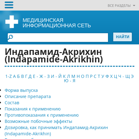
ВСЕ РАЗДЕЛЫ
МЕДИЦИНСКАЯ
ИНФОРМАЦИОННАЯ СЕТЬ
Индапамид-Акрихин
(Indapamide-Akrikhin)
1-Z
А
Б
В
Г
Д
Е - Ж - З
И - Й
К
Л
М
Н
О
П
Р
С
Т
У
Ф
Х
Ц
Ч - Щ
Э
Ю - Я
Форма выпуска
Описание препарата
Состав
Показания к применению
Противопоказания к применению
Возможные побочные эффекты
Дозировка, как принимать Индапамид-Акрихин
(Indapamide-Akrikhin)