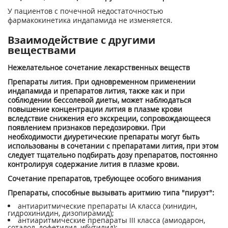
У пациентов с почечной недостаточностью
фармакокинетика индапамида не изменяется.
Взаимодействие с другими
веществами
Нежелательное сочетание лекарственных веществ
Препараты лития. При одновременном применении
индапамида и препаратов лития, также как и при
соблюдении бессолевой диеты, может наблюдаться
повышение концентрации лития в плазме крови
вследствие снижения его экскреции, сопровождающееся
появлением признаков передозировки. При
необходимости диуретические препараты могут быть
использованы в сочетании с препаратами лития, при этом
следует тщательно подбирать дозу препаратов, постоянно
контролируя содержание лития в плазме крови.
Сочетание препаратов, требующее особого внимания
Препараты, способные вызывать аритмию типа "пируэт":
антиаритмические препараты IA класса (хинидин,
гидрохинидин, дизопирамид);
антиаритмические препараты III класса (амиодарон,
соталол, дофетилид, ибутилид);