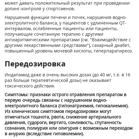
может давать положительный результат при проведении
допинг-контроля у спортсменов.
Нарушения функции печени и почек, нарушения водно-
электролитного баланса, у пациентов с удлиненным QT-
интервалом, ослабленные пациенты или пациенты,
получающие сочетанную терапию с другими
антиаритмическими препаратами (см. "Взаимодействие с
другими лекарственными средствами"), сахарный диабет,
повышенный уровень мочевой кислоты, гиперпаратиреоз.
Передозировка
Индапамид даже в очень высоких дозах (до 40 мг, т.е. в 16
раз больше терапевтической дозы) не оказывает
токсического действия.
Симптомы: признаки острого отравления препаратом в
первую очередь связаны с нарушением водно-
электролитного баланса (гипонатриемия, гипокалиемия).
Из клинических симптомов передозировки могут
отмечаться тошнота, рвота, снижение артериального
давления, судороги, вертиго, сонливость, спутанность
сознания, полиурия или олигурия с возможным переходом
в анурию (вследствие гиповолемии).