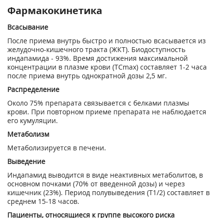
Фармакокинетика
Всасывание
После приема внутрь быстро и полностью всасывается из
желудочно-кишечного тракта (ЖКТ). Биодоступность
индапамида - 93%. Время достижения максимальной
концентрации в плазме крови (ТС
m
ах
) составляет 1-2 часа
после приема внутрь однократной дозы 2,5 мг.
Распределение
Около 75% препарата связывается с белками плазмы
крови. При повторном приеме препарата не наблюдается
его кумуляции.
Метаболизм
Метаболизируется в печени.
Выведение
Индапамид выводится в виде неактивных метаболитов, в
основном почками (70% от введенной дозы) и через
кишечник (23%). Период полувыведения (Т
1/2
) составляет в
среднем 15-18 часов.
Пациенты, относящиеся к группе высокого риска