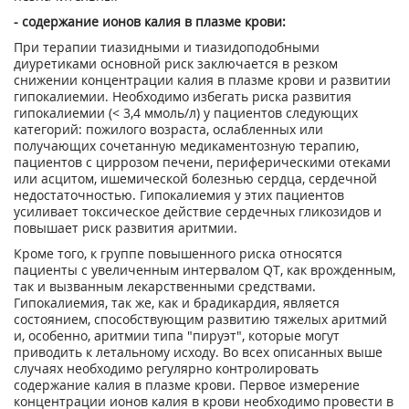
- содержание ионов калия в плазме крови:
При терапии тиазидными и тиазидоподобными
диуретиками основной риск заключается в резком
снижении концентрации калия в плазме крови и развитии
гипокалиемии. Необходимо избегать риска развития
гипокалиемии (< 3,4 ммоль/л) у пациентов следующих
категорий: пожилого возраста, ослабленных или
получающих сочетанную медикаментозную терапию,
пациентов с циррозом печени, периферическими отеками
или асцитом, ишемической болезнью сердца, сердечной
недостаточностью. Гипокалиемия у этих пациентов
усиливает токсическое действие сердечных гликозидов и
повышает риск развития аритмии.
Кроме того, к группе повышенного риска относятся
пациенты с увеличенным интервалом QT, как врожденным,
так и вызванным лекарственными средствами.
Гипокалиемия, так же, как и брадикардия, является
состоянием, способствующим развитию тяжелых аритмий
и, особенно, аритмии типа "пируэт", которые могут
приводить к летальному исходу. Во всех описанных выше
случаях необходимо регулярно контролировать
содержание калия в плазме крови. Первое измерение
концентрации ионов калия в крови необходимо провести в