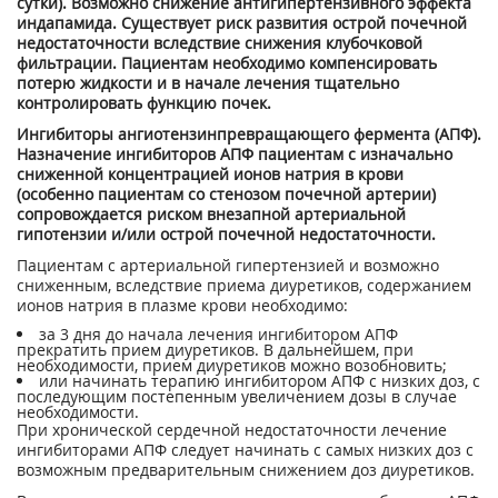
сутки). Возможно снижение антигипертензивного эффекта
индапамида. Существует риск развития острой почечной
недостаточности вследствие снижения клубочковой
фильтрации. Пациентам необходимо компенсировать
потерю жидкости и в начале лечения тщательно
контролировать функцию почек.
Ингибиторы ангиотензинпревращающего фермента (АПФ).
Назначение ингибиторов АПФ пациентам с изначально
сниженной концентрацией ионов натрия в крови
(особенно пациентам со стенозом почечной артерии)
сопровождается риском внезапной артериальной
гипотензии и/или острой почечной недостаточности.
Пациентам с артериальной гипертензией и возможно
сниженным, вследствие приема диуретиков, содержанием
ионов натрия в плазме крови необходимо:
за 3 дня до начала лечения ингибитором АПФ
прекратить прием диуретиков. В дальнейшем, при
необходимости, прием диуретиков можно возобновить;
или начинать терапию ингибитором АПФ с низких доз, с
последующим постепенным увеличением дозы в случае
необходимости.
При хронической сердечной недостаточности лечение
ингибиторами АПФ следует начинать с самых низких доз с
возможным предварительным снижением доз диуретиков.