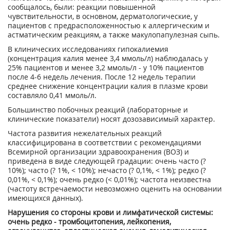
сообщалось, были: реакции повышенной
чувствительности, в основном, дерматологические, у
пациентов с предрасположенностью к аллергическим и
астматическим реакциям, а также макулопапулезная сыпь.
В клинических исследованиях гипокалиемия
(концентрация калия менее 3,4 ммоль/л) наблюдалась у
25% пациентов и менее 3,2 ммоль/л - у 10% пациентов
после 4-6 недель лечения. После 12 недель терапии
среднее снижение концентрации калия в плазме крови
составляло 0,41 ммоль/л.
Большинство побочных реакций (лабораторные и
клинические показатели) носят дозозависимый характер.
Частота развития нежелательных реакций
классифицирована в соответствии с рекомендациями
Всемирной организации здравоохранения (ВОЗ) и
приведена в виде следующей градации: очень часто (?
10%); часто (? 1%, < 10%); нечасто (? 0,1%, < 1%); редко (?
0,01%, < 0,1%); очень редко (< 0,01%); частота неизвестна
(частоту встречаемости невозможно оценить на основании
имеющихся данных).
Нарушения со стороны крови и лимфатической системы:
очень редко - тромбоцитопения, лейкопения,