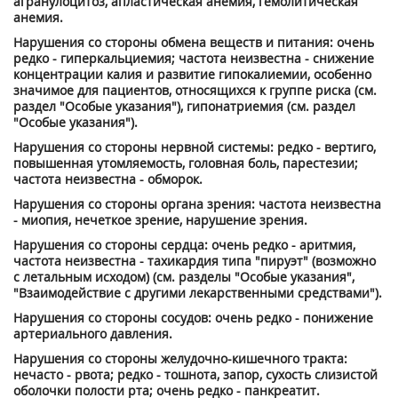
агранулоцитоз, апластическая анемия, гемолитическая
анемия.
Нарушения со стороны обмена веществ и питания: очень
редко - гиперкальциемия; частота неизвестна - снижение
концентрации калия и развитие гипокалиемии, особенно
значимое для пациентов, относящихся к группе риска (см.
раздел "Особые указания"), гипонатриемия (см. раздел
"Особые указания").
Нарушения со стороны нервной системы: редко - вертиго,
повышенная утомляемость, головная боль, парестезии;
частота неизвестна - обморок.
Нарушения со стороны органа зрения: частота неизвестна
- миопия, нечеткое зрение, нарушение зрения.
Нарушения со стороны сердца: очень редко - аритмия,
частота неизвестна - тахикардия типа "пируэт" (возможно
с летальным исходом) (см. разделы "Особые указания",
"Взаимодействие с другими лекарственными средствами").
Нарушения со стороны сосудов: очень редко - понижение
артериального давления.
Нарушения со стороны желудочно-кишечного тракта:
нечасто - рвота; редко - тошнота, запор, сухость слизистой
оболочки полости рта; очень редко - панкреатит.