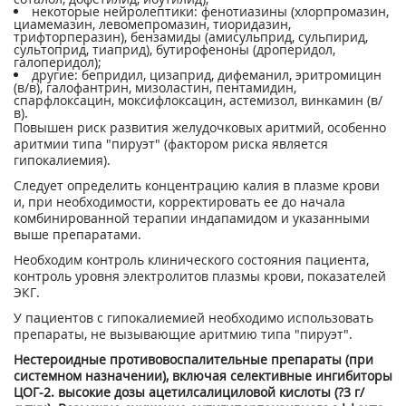
некоторые нейролептики: фенотиазины (хлорпромазин,
циамемазин, левомепромазин, тиоридазин,
трифторперазин), бензамиды (амисульприд, сульпирид,
сультоприд, тиаприд), бутирофеноны (дроперидол,
галоперидол);
другие: бепридил, цизаприд, дифеманил, эритромицин
(в/в), галофантрин, мизоластин, пентамидин,
спарфлоксацин, моксифлоксацин, астемизол, винкамин (в/
в).
Повышен риск развития желудочковых аритмий, особенно
аритмии типа "пируэт" (фактором риска является
гипокалиемия).
Следует определить концентрацию калия в плазме крови
и, при необходимости, корректировать ее до начала
комбинированной терапии индапамидом и указанными
выше препаратами.
Необходим контроль клинического состояния пациента,
контроль уровня электролитов плазмы крови, показателей
ЭКГ.
У пациентов с гипокалиемией необходимо использовать
препараты, не вызывающие аритмию типа "пируэт".
Нестероидные противовоспалительные препараты (при
системном назначении), включая селективные ингибиторы
ЦОГ-2. высокие дозы ацетилсалициловой кислоты (?3 г/