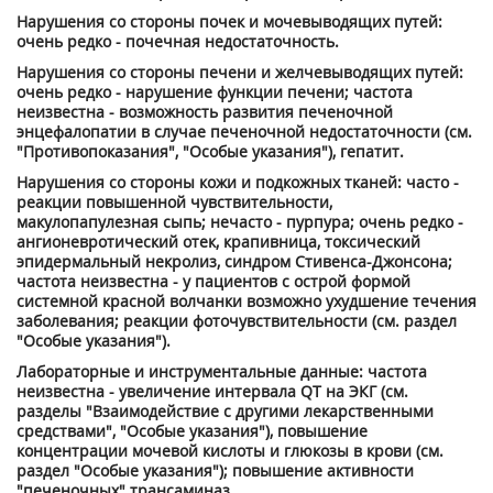
Нарушения со стороны почек и мочевыводящих путей:
очень редко - почечная недостаточность.
Нарушения со стороны печени и желчевыводящих путей:
очень редко - нарушение функции печени; частота
неизвестна - возможность развития печеночной
энцефалопатии в случае печеночной недостаточности (см.
"Противопоказания", "Особые указания"), гепатит.
Нарушения со стороны кожи и подкожных тканей: часто -
реакции повышенной чувствительности,
макулопапулезная сыпь; нечасто - пурпура; очень редко -
ангионевротический отек, крапивница, токсический
эпидермальный некролиз, синдром Стивенса-Джонсона;
частота неизвестна - у пациентов с острой формой
системной красной волчанки возможно ухудшение течения
заболевания; реакции фоточувствительности (см. раздел
"Особые указания").
Лабораторные и инструментальные данные: частота
неизвестна - увеличение интервала QT на ЭКГ (см.
разделы "Взаимодействие с другими лекарственными
средствами", "Особые указания"), повышение
концентрации мочевой кислоты и глюкозы в крови (см.
раздел "Особые указания"); повышение активности
"печеночных" трансаминаз.