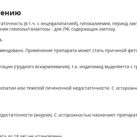
нению
точность (в т.ч. с энцефалопатией), гипокалиемия, период лак
ния глюкозы/галактозы - для ЛФ, содержащих лактозу.
.
мендовано. Применение препарата может стать причиной фет
тации (грудного вскармливания), т.к. индапамид выделяется с 
опатии или тяжелой печеночной недостаточности. С
осторожн
достаточности (анурия). С
осторожностью
назначают препарат
а до 18 лет не установлены.