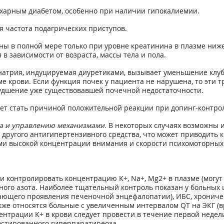
ахарным диабетом, особенно при наличии гипокалиемии.
я частота подагрических приступов.
 в полной мере только при уровне креатинина в плазме ниже 2
в зависимости от возраста, массы тела и пола.
натрия, индуцируемая диуретиками, вызывает уменьшение клуб
 крови. Если функция почек у пациента не нарушена, то эти 
худшение уже существовавшей почечной недостаточности.
ет стать причиной положительной реакции при допинг-контрол
та и управлению механизмами.
В некоторых случаях возможны 
 другого антигипертензивного средства, что может приводить 
ми высокой концентрации внимания и скорости психомоторных
 контролировать концентрацию K+, Na+, Mg2+ в плазме (могут 
ого азота. Наиболее тщательный контроль показан у больных 
вающего проявления печеночной энцефалопатии), ИБС, хроничес
акже относятся больные с увеличенным интервалом QT на ЭКГ (
ентрации K+ в крови следует провести в течение первой неде
остированного гиперпаратиреоза.