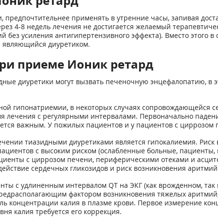
Ионик ретард
и, предпочтительнее применять в утренние часы, запивая дост
 через 4-8 недель лечения не достигается желаемый терапевтич
й без усиления антигипертензивного эффекта). Вместо этого в
е являющийся диуретиком.
ри приеме Ионик ретард
ные диуретики могут вызвать печеночную энцефалопатию, в э
ной гипонатриемии, в некоторых случаях сопровождающейся с
емя лечения с регулярными интервалами. Первоначально паден
ется важным. У пожилых пациентов и у пациентов с циррозом 
ении тиазидными диуретиками является гипокалиемия. Риск в
пациентов с высоким риском (ослабленные больные, пациенты
ациенты с циррозом печени, периферическими отеками и асцито
действие сердечных гликозидов и риск возникновения аритмий
енты с удлиненным интервалом QT на ЭКГ (как врожденном, так
 предрасполагающим фактором возникновения тяжелых аритмий,
оль концентрации калия в плазме крови. Первое измерение кон
ня калия требуется его коррекция.