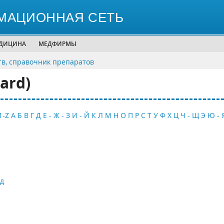
МАЦИОННАЯ СЕТЬ
ЕДИЦИНА
МЕДФИРМЫ
тв, справочник препаратов
ard)
1-Z
А
Б
В
Г
Д
Е - Ж - З
И - Й
К
Л
М
Н
О
П
Р
С
Т
У
Ф
Х
Ц
Ч - Щ
Э
Ю - 
д