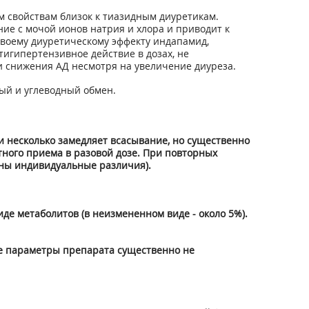
 свойствам близок к тиазидным диуретикам.
ие с мочой ионов натрия и хлора и приводит к
своему диуретическому эффекту индапамид,
игипертензивное действие в дозах, не
 снижения АД несмотря на увеличение диуреза.
ый и углеводный обмен.
 несколько замедляет всасывание, но существенно
атного приема в разовой дозе. При повторных
ны индивидуальные различия).
е метаболитов (в неизмененном виде - около 5%).
е параметры препарата существенно не