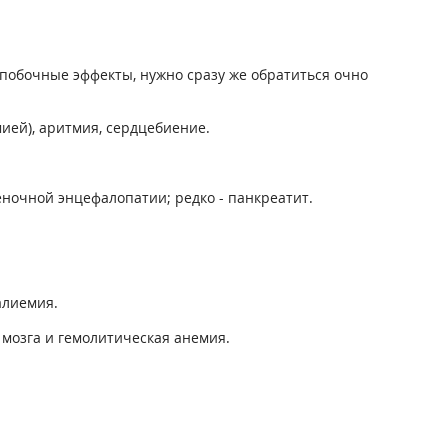
побочные эффекты, нужно сразу же обратиться очно
ией), аритмия, сердцебиение.
еночной энцефалопатии; редко - панкреатит.
алиемия.
 мозга и гемолитическая анемия.