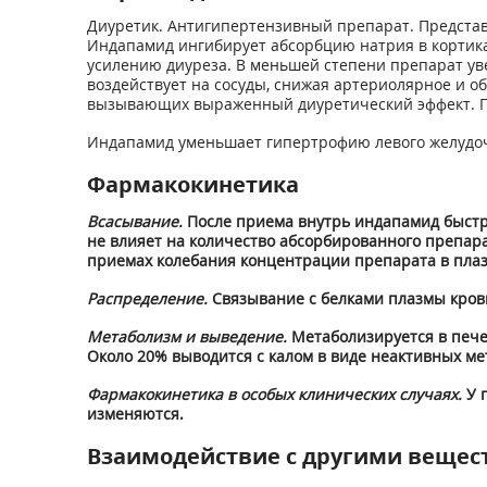
Диуретик. Антигипертензивный препарат. Представ
Индапамид ингибирует абсорбцию натрия в кортика
усилению диуреза. В меньшей степени препарат ув
воздействует на сосуды, снижая артериолярное и о
вызывающих выраженный диуретический эффект. Пр
Индапамид уменьшает гипертрофию левого желудочк
Фармакокинетика
Всасывание.
После приема внутрь индапамид быстр
не влияет на количество абсорбированного препара
приемах колебания концентрации препарата в пла
Распределение.
Связывание с белками плазмы крови
Метаболизм и выведение.
Метаболизируется в пече
Около 20% выводится с калом в виде неактивных ме
Фармакокинетика в особых клинических случаях.
У 
изменяются.
Взаимодействие с другими вещес