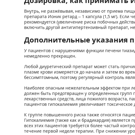
Дозировка, как принимать 
Внутрь, не разжёвывая, независимо от приема пищ
препарата Ионик ретард – 1 капсула (1,5 мг). Если
рекомендуется (увеличение риска побочных действи
включить другой антигипертензивный препарат, н
Дополнительные указания п
У пациентов с нарушениями функции печени тиазид
немедленно прекращен.
Любой диуретический препарат может стать причи
плазме крови измеряется до начала и затем во вр
бессимптомным, поэтому регулярный контроль явля
Наиболее опасным нежелательным эффектом при леч
должен быть предотвращен у определенных групп 
лекарственных средств, лица пожилого возраста, п
пациентов гипокалиемия увеличивает токсическое 
К группе повышенного риска также относятся паци
Гипокалиемия (также как и брадикардия) является
всех этих пациентов требуется более частый контр
течение первой недели терапии. При снижении уров