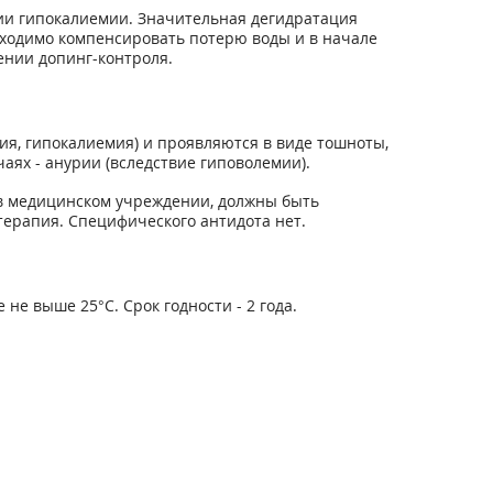
ии гипокалиемии. Значительная дегидратация
бходимо компенсировать потерю воды и в начале
нии допинг-контроля.
я, гипокалиемия) и проявляются в виде тошноты,
аях - анурии (вследствие гиповолемии).
в медицинском учреждении, должны быть
терапия. Специфического антидота нет.
не выше 25°С. Срок годности - 2 года.