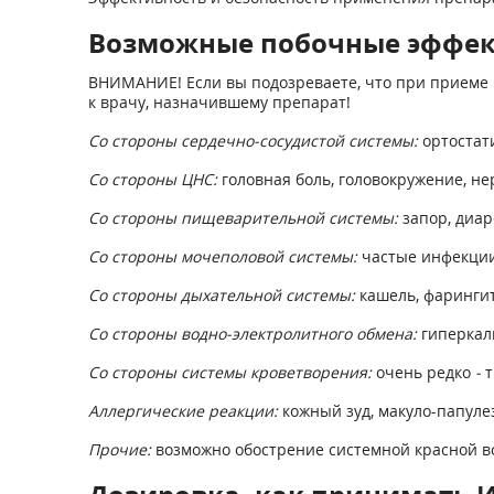
Возможные побочные эффе
ВНИМАНИЕ! Если вы подозреваете, что при приеме 
к врачу, назначившему препарат!
Со стороны сердечно-сосудистой системы:
ортостат
Со стороны ЦНС:
головная боль, головокружение, не
Со стороны пищеварительной системы:
запор, диар
Со стороны мочеполовой системы:
частые инфекции
Со стороны дыхательной системы:
кашель, фарингит
Со стороны водно-электролитного обмена:
гиперкал
Со стороны системы кроветворения:
очень редко
-
т
Аллергические реакции:
кожный зуд, макуло-папуле
Прочие:
возможно обострение системной красной в