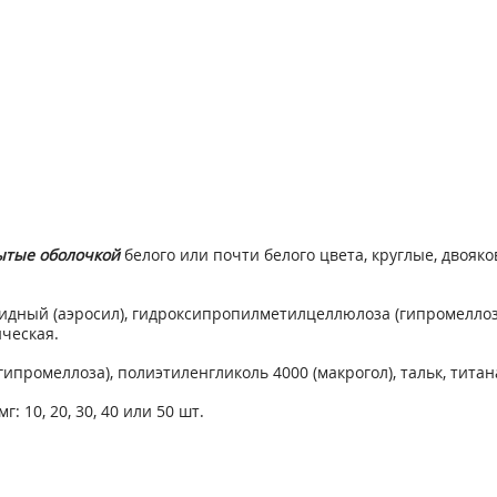
ытые оболочкой
белого или почти белого цвета, круглые, двоя
оидный (аэросил), гидроксипропилметилцеллюлоза (гипромеллоза
ческая.
ромеллоза), полиэтиленгликоль 4000 (макрогол), тальк, титан
: 10, 20, 30, 40 или 50 шт.