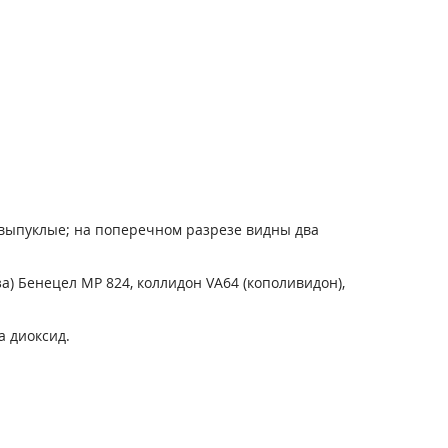
ковыпуклые; на поперечном разрезе видны два
) Бенецел МР 824, коллидон VA64 (кополивидон),
а диоксид.