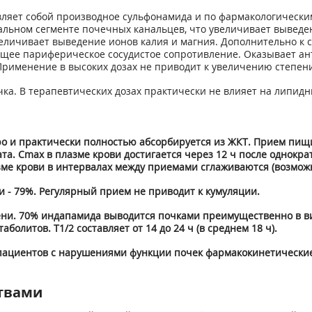
ляет собой производное сульфонамида и по фармакологическим
льном сегменте почечных канальцев, что увеличивает выведен
еличивает выведение ионов калия и магния. Дополнительно к 
бщее париферическое сосудистое сопротивление. Оказывает ант
именение в высоких дозах не приводит к увеличению степени
а. В терапевтических дозах практически не влияет на липидн
о и практически полностью абсорбируется из ЖКТ. Прием пищи
та. C
max
в плазме крови достигается через 12 ч после однокр
зме крови в интервалах между приемами сглаживаются (возмож
 - 79%. Регулярный прием не приводит к кумуляции.
ни. 70% индапамида выводится почками преимущественно в вид
таболитов. T
1/2
составляет от 14 до 24 ч (в среднем 18 ч).
пациентов с нарушениями функции почек фармакокинетически
твами