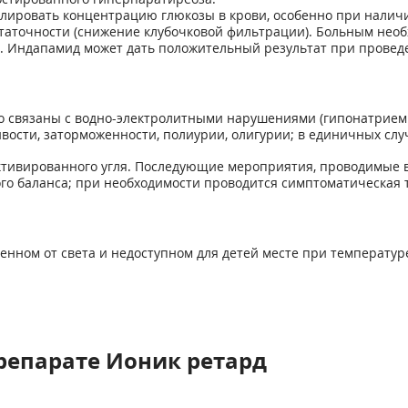
лировать концентрацию глюкозы в крови, особенно при налич
таточности (снижение клубочковой фильтрации). Больным нео
. Индапамид может дать положительный результат при проведе
 связаны с водно-электролитными нарушениями (гипонатриеми
ивости, заторможенности, полиурии, олигурии; в единичных случ
тивированного угля. Последующие мероприятия, проводимые 
го баланса; при необходимости проводится симптоматическая 
енном от света и недоступном для детей месте при температуре 
репарате Ионик ретард