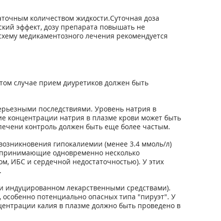
аточным количеством жидкости.Суточная доза
еский эффект, дозу препарата повышать не
 схему медикаментозного лечения рекомендуется
том случае прием диуретиков должен быть
ерьезными последствиями. Уровень натрия в
ие концентрации натрия в плазме крови может быть
печени контроль должен быть еще более частым.
озникновения гипокалиемии (менее 3.4 ммоль/л)
, принимающие одновременно несколько
м, ИБС и сердечной недостаточностью). У этих
.
 и индуцированном лекарственными средствами).
 особенно потенциально опасных типа "пируэт". У
центрации калия в плазме должно быть проведено в