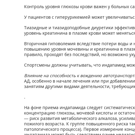
Контроль уровня глюкозы крови важен у больных с
У пациентов с гиперурикемией может увеличиватьс
Тиазидные и тиазидоподобные диуретики эффективны
уровень креатинина в плазме крови может меняться 
Вторичная гиповолемия вследствие потери воды и 
повышению уровня мочевины и креатинина в плазме
правило, проходят без последствий, но возможно у
Спортсмены должны учитывать, что индапамид мож
Влияние на способность к вождению автотранспор
АД, особенно в начале лечения или при добавлении
занятиям другими видами деятельности, требующи
.
На фоне приема индапамида следует систематически
концентрацию глюкозы, мочевой кислоты и остаточн
— риск развития метаболического алкалоза, усили
пожилого возраста. К группе повышенного риска т
патологического процесса). Первое измерение конц
индапамида может быть следствием ранее недиагн