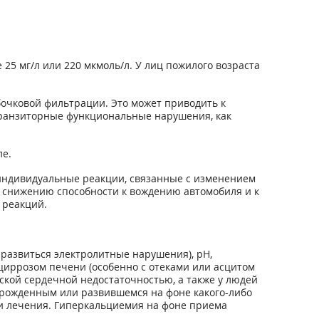
5 мг/л или 220 мкмоль/л. У лиц пожилого возраста
очковой фильтрации. Это может приводить к
транзиторные функциональные нарушения, как
е.
индивидуальные реакции, связанные с изменением
к снижению способности к вождению автомобиля и к
 реакций.
развиться электролитные нарушения), pH,
циррозом печени (особенно с отеками или асцитом
кой сердечной недостаточностью, а также у людей
врожденным или развившемся на фоне какого-либо
ли лечения. Гиперкальциемия на фоне приема