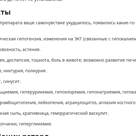
кты
препарата ваше самочувствие ухудшилось, появились какие-то 
ическая гипотензия, изменения на ЭКГ (связанные с гипокалием
рвозность, астения.
ея, диспепсия, тошнота, боль в животе; возможно развитие печ
, никтурия, полиурия.
, синусит.
ьциемия, гиперурикемия, гипохлоремия, гипонатриемия, гипок
ромбоцитопения, лейкопения, агранулоцитоз, аплазия костного
зная сыпь, крапивница, геморрагический васкулит.
олчанки, гипергликемия.