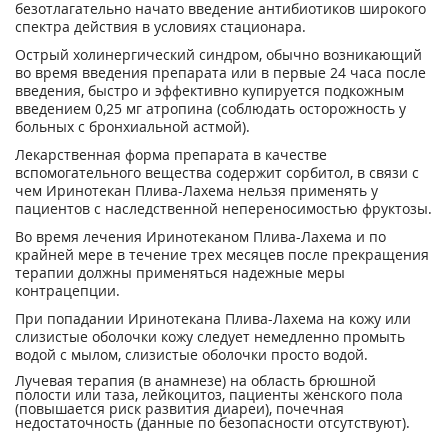
безотлагательно начато введение антибиотиков широкого
спектра действия в условиях стационара.
Острый холинергический синдром, обычно возникающий
во время введения препарата или в первые 24 часа после
введения, быстро и эффективно купируется подкожным
введением 0,25 мг атропина (соблюдать осторожность у
больных с бронхиальной астмой).
Лекарственная форма препарата в качестве
вспомогательного вещества содержит сорбитол, в связи с
чем Иринотекан Плива-Лахема нельзя применять у
пациентов с наследственной непереносимостью фруктозы.
Во время лечения Иринотеканом Плива-Лахема и по
крайней мере в течение трех месяцев после прекращения
терапии должны применяться надежные меры
контрацепции.
При попадании Иринотекана Плива-Лахема на кожу или
слизистые оболочки кожу следует немедленно промыть
водой с мылом, слизистые оболочки просто водой.
Лучевая терапия (в анамнезе) на область брюшной
полости или таза, лейкоцитоз, пациенты женского пола
(повышается риск развития диареи), почечная
недостаточность (данные по безопасности отсутствуют).