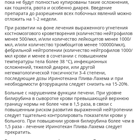
пока не будут полностью купированы такие осложнения,
как тошнота, рвота и особенно диарея. Введение
препарата до разрешения всех побочных явлений можно
отложить на 1-2 недели.
При развитии на фоне лечения выраженного угнетения
костномозгового кроветворения (количество нейтрофилов
менее 500/мкл, и/или количество лейкоцитов менее 1000/
мкл, и/или количество тромбоцитов менее 100000/мкл),
фебрильной нейтропении (количество нейтрофилов 1000/
мкл крови и менее в сочетании с повышением
температуры тела более 38 °С), инфекционных
осложнений, тяжелой диареи, или другой
негематологической токсичности 3-4 степени,
последующие дозы Иринотекана Плива-Лахема и при
необходимости фторурацила следует снизить на 15-20%.
Больные с нарушением функции печени. При уровне
билирубина в сыворотке крови превышающей верхнюю
границу нормы не более чем в 1,5 раза, в связи с
повышенным риском развития выраженной нейтропении
следует тщательно контролировать показатели крови у
больного. При повышении уровня билирубина более чем в
1,5 раза - лечение Иринотекан Плива-Лахема следует
прекратить.