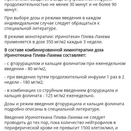
продолжительностью не менее 30 минут и не более 90
минут.
При выборе дозы и режима введения в каждом
индивидуальном случае следует обращаться к
специальной литературе.
В режиме монотерапии: Иринотекан Плива-Лахема
применяется в дозе 350 мг/м
2
каждые 3 недели.
В составе комбинированной химиотерапии доза
Иринотекана Плива-Лахема составляет:
- с фторурацилом и кальция фолинатом при еженедельном
введении - 80 мг/м
2
,
- при введении путем продолжительной инфузии 1 раз в 2
недели - 180 мг/м
2
;
- в комбинации со струйным введением фторурацила и
кальция фолината - 125 мг/м
2
еженедельно.
Дозы и режим введения фторурацила и кальция фолината
подробно описаны в специальной литературе.
Введение Иринотекана Плива-Лахема не следует
проводить до тех пор, пока количество нейтрофилов в
периферической крови не превысит 1500 клеток/мкл, и