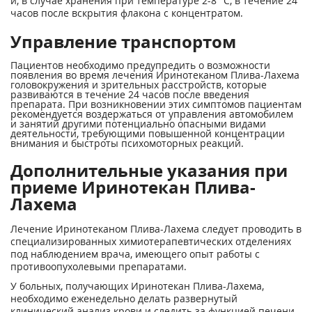
и, в случае хранения при температуре 2-8 °С, в течение 24
часов после вскрытия флакона с концентратом.
Управление транспортом
Пациентов необходимо предупредить о возможности
появления во время лечения Иринотеканом Плива-Лахема
головокружения и зрительных расстройств, которые
развиваются в течение 24 часов после введения
препарата. При возникновении этих симптомов пациентам
рекомендуется воздержаться от управления автомобилем
и занятий другими потенциально опасными видами
деятельности, требующими повышенной концентрации
внимания и быстроты психомоторных реакций.
Дополнительные указания при
приеме Иринотекан Плива-
Лахема
Лечение Иринотеканом Плива-Лахема следует проводить в
специализированных химиотерапевтических отделениях
под наблюдением врача, имеющего опыт работы с
противоопухолевыми препаратами.
У больных, получающих Иринотекан Плива-Лахема,
необходимо еженедельно делать развернутый
клинический анализ крови и следить за функцией печени.