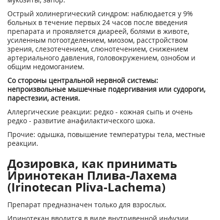
Острый холинергический синдром: наблюдается у 9%
больных в течение первых 24 часов после введения
препарата и проявляется диареей, болями в животе,
усиленным потоотделением, миозом, расстройством
зрения, слезотечением, слюнотечением, снижением
артериального давления, головокружением, ознобом и
общим недомоганием.
Со стороны центральной нервной системы:
непроизвольные мышечные подергивания или судороги,
парестезии, астения.
Аллергические реакции: редко - кожная сыпь и очень
редко - развитие анафилактического шока.
Прочие: одышка, повышение температуры тела, местные
реакции.
Дозировка, как принимать
Иринотекан Плива-Лахема
(Irinotecan Pliva-Lachema)
Препарат предназначен только для взрослых.
Иринотекан вводится в виде внутривенной инфузии