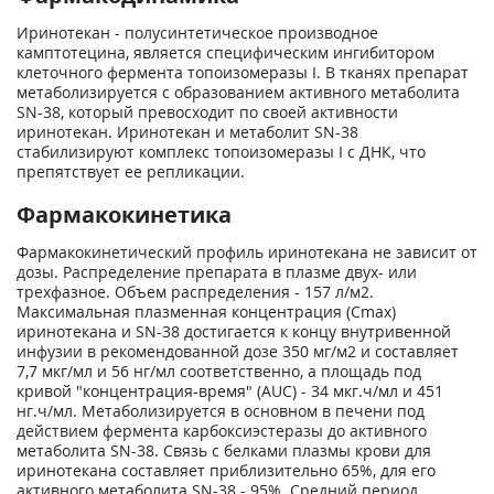
Иринотекан - полусинтетическое производное
камптотецина, является специфическим ингибитором
клеточного фермента топоизомеразы I. В тканях препарат
метаболизируется с образованием активного метаболита
SN-38, который превосходит по своей активности
иринотекан. Иринотекан и метаболит SN-38
стабилизируют комплекс топоизомеразы I с ДНК, что
препятствует ее репликации.
Фармакокинетика
Фармакокинетический профиль иринотекана не зависит от
дозы. Распределение препарата в плазме двух- или
трехфазное. Объем распределения - 157 л/м
2
.
Максимальная плазменная концентрация (С
mах
)
иринотекана и SN-38 достигается к концу внутривенной
инфузии в рекомендованной дозе 350 мг/м
2
и составляет
7,7 мкг/мл и 56 нг/мл соответственно, а площадь под
кривой "концентрация-время" (AUC) - 34 мкг
.
ч/мл и 451
нг
.
ч/мл. Метаболизируется в основном в печени под
действием фермента карбоксиэстеразы до активного
метаболита SN-38. Связь с белками плазмы крови для
иринотекана составляет приблизительно 65%, для его
активного метаболита SN-38 - 95%. Средний период