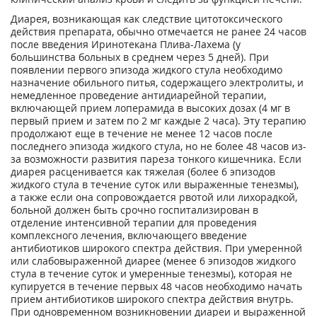
Диарея, возникающая как следствие цитотоксического
действия препарата, обычно отмечается не ранее 24 часов
после введения Иринотекана Плива-Лахема (у
большинства больных в среднем через 5 дней). При
появлении первого эпизода жидкого стула необходимо
назначение обильного питья, содержащего электролиты, и
немедленное проведение антидиарейной терапии,
включающей прием лоперамида в высоких дозах (4 мг в
первый прием и затем по 2 мг каждые 2 часа). Эту терапию
продолжают еще в течение не менее 12 часов после
последнего эпизода жидкого стула, но не более 48 часов из-
за возможности развития пареза тонкого кишечника. Если
диарея расценивается как тяжелая (более 6 эпизодов
жидкого стула в течение суток или выраженные тенезмы),
а также если она сопровождается рвотой или лихорадкой,
больной должен быть срочно госпитализирован в
отделение интенсивной терапии для проведения
комплексного лечения, включающего введение
антибиотиков широкого спектра действия. При умеренной
или слабовыраженной диарее (менее 6 эпизодов жидкого
стула в течение суток и умеренные тенезмы), которая не
купируется в течение первых 48 часов необходимо начать
прием антибиотиков широкого спектра действия внутрь.
При одновременном возникновении диареи и выраженной