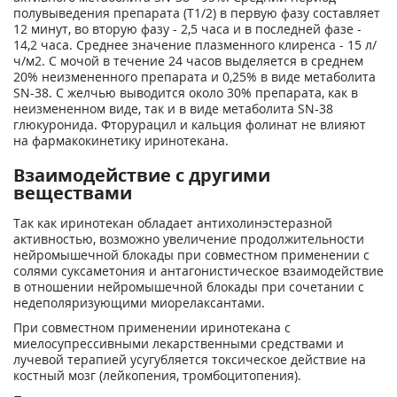
полувыведения препарата (Т
1/2
) в первую фазу составляет
12 минут, во вторую фазу - 2,5 часа и в последней фазе -
14,2 часа. Среднее значение плазменного клиренса - 15 л/
ч/м
2
. С мочой в течение 24 часов выделяется в среднем
20% неизмененного препарата и 0,25% в виде метаболита
SN-38. С желчью выводится около 30% препарата, как в
неизмененном виде, так и в виде метаболита SN-38
глюкуронида. Фторурацил и кальция фолинат не влияют
на фармакокинетику иринотекана.
Взаимодействие с другими
веществами
Так как иринотекан обладает антихолинэстеразной
активностью, возможно увеличение продолжительности
нейромышечной блокады при совместном применении с
солями суксаметония и антагонистическое взаимодействие
в отношении нейромышечной блокады при сочетании с
недеполяризующими миорелаксантами.
При совместном применении иринотекана с
миелосупрессивными лекарственными средствами и
лучевой терапией усугубляется токсическое действие на
костный мозг (лейкопения, тромбоцитопения).