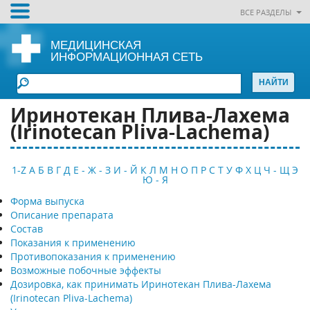
ВСЕ РАЗДЕЛЫ
МЕДИЦИНСКАЯ
ИНФОРМАЦИОННАЯ СЕТЬ
Иринотекан Плива-Лахема
(Irinotecan Pliva-Lachema)
1-Z
А
Б
В
Г
Д
Е - Ж - З
И - Й
К
Л
М
Н
О
П
Р
С
Т
У
Ф
Х
Ц
Ч - Щ
Э
Ю - Я
Форма выпуска
Описание препарата
Состав
Показания к применению
Противопоказания к применению
Возможные побочные эффекты
Дозировка, как принимать Иринотекан Плива-Лахема
(Irinotecan Pliva-Lachema)