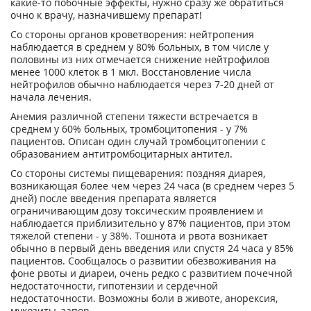
какие-то побочные эффекты, нужно сразу же обратиться
очно к врачу, назначившему препарат!
Со стороны органов кроветворения: нейтропения
наблюдается в среднем у 80% больных, в том числе у
половины из них отмечается снижение нейтрофилов
менее 1000 клеток в 1 мкл. Восстановление числа
нейтрофилов обычно наблюдается через 7-20 дней от
начала лечения.
Анемия различной степени тяжести встречается в
среднем у 60% больных, тромбоцитопения - у 7%
пациентов. Описан один случай тромбоцитопении с
образованием антитромбоцитарных антител.
Со стороны системы пищеварения: поздняя диарея,
возникающая более чем через 24 часа (в среднем через 5
дней) после введения препарата является
ограничивающим дозу токсическим проявлением и
наблюдается приблизительно у 87% пациентов, при этом
тяжелой степени - у 38%. Тошнота и рвота возникает
обычно в первый день введения или спустя 24 часа у 85%
пациентов. Сообщалось о развитии обезвоживания на
фоне рвоты и диареи, очень редко с развитием почечной
недостаточности, гипотензии и сердечной
недостаточности. Возможны боли в животе, анорексия,
мукозиты, запор.