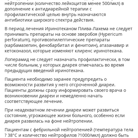
нейтропении (количество лейкоцитов менее 500/мкл) в
дополнение к антидиарейной терапии с
профилактической целью внутрь назначаются
антибиотики широкого спектра действия.
В период лечения Иринотеканом Плива-Лахема не следует
принимать препараты на основе зверобоя (Hypericum
perforatum), противоэпилептические препараты
(карбамазепин, фенобарбитал и фенитоин), атазанавир и
кетоконазол, которые изменяют клиренс иринотекана.
Лоперамид не следует назначать профилактически, в том
числе больным, у которых диарея отмечалась во время
предыдущих введений иринотекана.
Пациента необходимо заранее предупредить о
возможности развития у него отсроченной диареи.
Пациенты должны сразу информировать своего врача о
возникновении диареи и немедленно начать
соответствующее лечение.
При неадекватном лечении диареи может развиться
состояние, угрожающее жизни больного, особенно если
диарея развилась на фоне нейтропении.
Пациентам с фебрильной нейтропенией (температура тела
? 38°С и количество нейтрофилов ?1000/мкл) должно быть