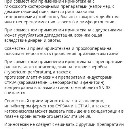
При совместном применении иринотекана с
глюкокортикостероидными препаратами (например, с
дексаметазоном) повышается риск развития
гипергликемии (особенно у больных сахарным диабетом
или с непереносимостью глюкозы) и лимфоцитопении.
При совместном применении иринотекана с диуретиками
может усугубляться дегидратация, возникающая
вследствие диареи и рвоты.
Совместный прием иринотекана и прохлорперазина
повышает вероятность проявления признаков акатизии.
При совместном применении иринотекана с препаратами
растительного происхождения на основе зверобоя
(Hypericum perforatum), а также с
противоэпилептическими препаратами индукторами
CYP3A (карбамазепин, фенобарбитал и фенитоин)
концентрация в плазме активного метаболита SN-38
снижается.
Совместный прием иринотекана с атазанавиром,
ингибитором ферментов CYP3A4 и UGT1A1, а также с
кетоконазолом может вызвать повышение концентрации в
плазме крови активного метаболита SN-38.
Иринотекан не следует смешивать с другими препаратами