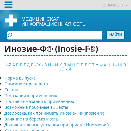
ВСЕ РАЗДЕЛЫ
МЕДИЦИНСКАЯ
ИНФОРМАЦИОННАЯ СЕТЬ
Инозие-Ф® (Inosie-F®)
1-Z
А
Б
В
Г
Д
Е - Ж - З
И - Й
К
Л
М
Н
О
П
Р
С
Т
У
Ф
Х
Ц
Ч - Щ
Э
Ю - Я
Форма выпуска
Описание препарата
Состав
Показания к применению
Противопоказания к применению
Возможные побочные эффекты
Дозировка, как принимать Инозие-Ф® (Inosie-F®)
Влияние на беременность
Дополнительные указания при приеме Инозие-Ф®
Как хранить препарат