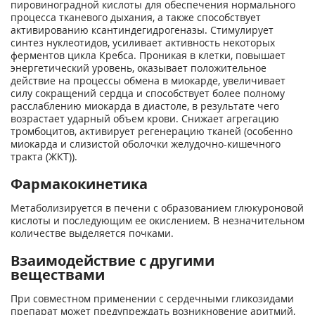
пировиноградной кислоты для обеспечения нормального
процесса тканевого дыхания, а также способствует
активированию ксантиндегидрогеназы. Стимулирует
синтез нуклеотидов, усиливает активность некоторых
ферментов цикла Кребса. Проникая в клетки, повышает
энергетический уровень, оказывает положительное
действие на процессы обмена в миокарде, увеличивает
силу сокращений сердца и способствует более полному
расслаблению миокарда в диастоле, в результате чего
возрастает ударный объем крови. Снижает агрегацию
тромбоцитов, активирует регенерацию тканей (особенно
миокарда и слизистой оболочки желудочно-кишечного
тракта (ЖКТ)).
Фармакокинетика
Метаболизируется в печени с образованием глюкуроновой
кислоты и последующим ее окислением. В незначительном
количестве выделяется почками.
Взаимодействие с другими
веществами
При совместном применении с сердечными гликозидами
препарат может предупреждать возникновение аритмий,