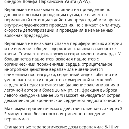
синдром Вольфа-Паркинсона-Уайта (WPW).
Верапамил не оказывает влияния на проведение по
дополнительным проводящим путям, не влияет на
нормальный потенциал действия предсердий или время
внутрижелудочкового проведения, но снижает амплитуду,
скорость деполяризации и проведения в измененных
волокнах предсердий.
Верапамил не вызывает спазма периферических артерий
и не изменяет общее содержание кальция в сыворотке
крови. Снижает постнагрузку и сократимость миокарда. У
большинства пациентов, включая пациентов с
органическими поражениями сердца, отрицательное
инотропное действие верапамила нивелируется
снижением постнагрузки, сердечный индекс обычно не
уменьшается, но у пациентов с умеренной и тяжелой
сердечной недостаточностью (давление заклинивания в
легочной артерии более 20 мм рт. ст., фракция выброса
левого желудочка менее 35 %) может наблюдаться острая
декомпенсация хронической сердечной недостаточности.
Максимум терапевтического действия отмечается через 3-
5 минут после болюсного внутривенного введения
верапамила.
Стандартные терапевтические дозы верапамила 5-10 мг