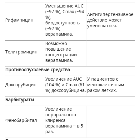
Уменьшение AUC
(~97 %), С
m
ах
(~94
Антигипертензивное
%),
Рифампицин
действие может
биодоступность
уменьшаться.
(~92 %)
верапамила.
Возможно
повышение
Телитромицин
концентрации
верапамила.
Противоопухолевые средства
Увеличение AUC
У пациентов с
Доксорубицин
(104 %) и С
m
ах
(61
мелкоклеточным
%) доксорубицина.
раком легких.
Барбитураты
Увеличение
перорального
Фенобарбитал
клиренса
верапамила ~ в 5
раз.