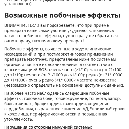
установлены).
Возможные побочные эффекты
ВНИМАНИЕ! Если вы подозреваете, что при приеме
препарата ваше самочувствие ухудшилось, появились
какие-то побочные эффекты, нужно сразу же обратиться
очно к врачу, назначившему препарат!
Побочные эффекты, выявленные в ходе клинических
исследований и при постмаркетинговом применении
препарата Изоптин®, представлены ниже по системам
органов и частоте их возникновения в соответствии с
классификацией ВОЗ: очень часто (>1/10); часто (от ?1/100
до <1/10); нечасто (от ?1/1000 до <1/100); редко (от ?1/10000
до <1/1000); очень редко (<1/10000); частота неизвестна
(невозможно определить на основании доступных данных).
Наиболее часто наблюдались следующие побочные
эффекты: головная боль, головокружение, тошнота, запор,
боль в животе, брадикардия, тахикардия, ощущение
сердцебиения, выраженное снижение АД, "приливы" крови
к коже лица, периферические отеки и повышенная
утомляемость.
Нарушения со стороны иммунной системы: