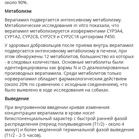
около 90%.
Метаболизм
Верапамил подвергается интенсивному метаболизму.
Метаболические исследования in vitro показали, что
верапамил метаболизируется изоферментами CYP3A4,
CYP1A2, CYP2C8, CYP2C9 и CYP2C18 цитохрома Р450.
У здоровых добровольцев после приема внутрь верапамил
подвергается интенсивному метаболизму в печени, при
этом обнаружены 12 метаболитов, большинство из которых
- в следовых количествах. Основные метаболиты были
идентифицированы как формы N и О-деалкилированных
производных верапамила. Среди метаболитов только
норверапамил обладает фармакологическим действием
(около 20% по сравнению с исходным соединением), что
было выявлено в ходе исследования на собаках.
Выведение
При внутривенном введении кривая изменения
концентрации верапамила в крови носит
биэкспоненциальный характер с быстрой ранней фазой
распределения (период полувыведения (Т
1/2
) - около 4
минут) и более медленной терминальной фазой выведения
(Т
1/2
- 2-5 часов).