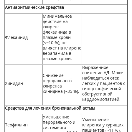
Антиаритмические средства
Минимальное
действие на
клиренс
флекаинида в
Флекаинид
плазме крови
(<~10 %); не
влияет на клиренс
верапамила в
плазме крови.
Выраженное
снижение АД. Может
Снижение
наблюдаться отек
перорального
Хинидин
легких у пациентов с
клиренса
гипертрофической
хинидина (~35 %).
обструктивной
кардиомиопатией.
Средства для лечения бронхиальной астмы
Уменьшение
Уменьшение
перорального и
Теофиллин
клиренса у курящих
системного
пациентов (~11 %).