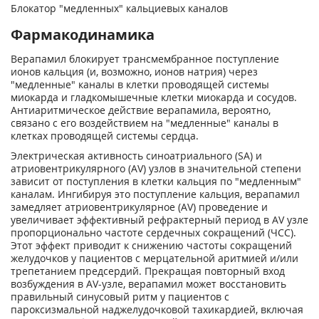
Блокатор "медленных" кальциевых каналов
Фармакодинамика
Верапамил блокирует трансмембранное поступление
ионов кальция (и, возможно, ионов натрия) через
"медленные" каналы в клетки проводящей системы
миокарда и гладкомышечные клетки миокарда и сосудов.
Антиаритмическое действие верапамила, вероятно,
связано с его воздействием на "медленные" каналы в
клетках проводящей системы сердца.
Электрическая активность синоатриального (SA) и
атриовентрикулярного (AV) узлов в значительной степени
зависит от поступления в клетки кальция по "медленным"
каналам. Ингибируя это поступление кальция, верапамил
замедляет атриовентрикулярное (AV) проведение и
увеличивает эффективный рефрактерный период в AV узле
пропорционально частоте сердечных сокращений (ЧСС).
Этот эффект приводит к снижению частоты сокращений
желудочков у пациентов с мерцательной аритмией и/или
трепетанием предсердий. Прекращая повторный вход
возбуждения в AV-узле, верапамил может восстановить
правильный синусовый ритм у пациентов с
пароксизмальной наджелудочковой тахикардией, включая