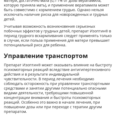
матери, достаточно мала (0,1-1% от дозы верапамила,
которую приняла мать), и применение верапамила может
быть совместимо с кормлением грудью. Однако нельзя
исключать наличие риска для новорожденных и грудных
детей.
Учитывая возможность возникновения серьезных
побочных эффектов у грудных детей, препарат Изоптин® в
период грудного вскармливания следует применять только
в случае, если польза применения для матери превышает
потенциальный риск для ребенка.
Управление транспортом
Препарат Изоптин® может оказывать влияние на быстроту
психомоторных реакций вследствие антигипертензивного
действия и в результате индивидуальной
чувствительности. В период лечения необходимо
соблюдать осторожность при управлении транспортными
средствами и занятии другими потенциально опасными
видами деятельности, требующими повышенной
концентрации внимания и быстроты психомоторных
реакций. Особенно это важно в начале лечения, при
повышении дозы или при переходе с терапии другим
препаратом.