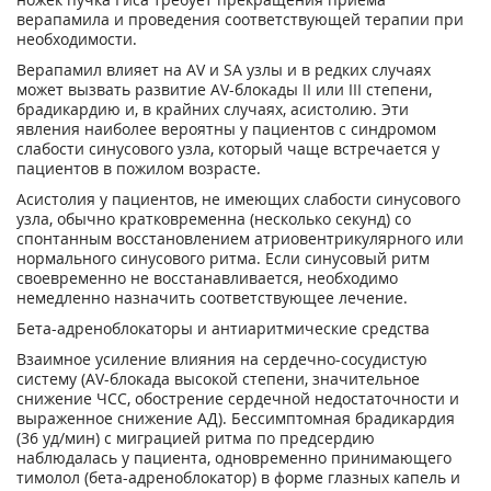
верапамила и проведения соответствующей терапии при
необходимости.
Верапамил влияет на AV и SA узлы и в редких случаях
может вызвать развитие AV-блокады II или III степени,
брадикардию и, в крайних случаях, асистолию. Эти
явления наиболее вероятны у пациентов с синдромом
слабости синусового узла, который чаще встречается у
пациентов в пожилом возрасте.
Асистолия у пациентов, не имеющих слабости синусового
узла, обычно кратковременна (несколько секунд) со
спонтанным восстановлением атриовентрикулярного или
нормального синусового ритма. Если синусовый ритм
своевременно не восстанавливается, необходимо
немедленно назначить соответствующее лечение.
Бета-адреноблокаторы и антиаритмические средства
Взаимное усиление влияния на сердечно-сосудистую
систему (AV-блокада высокой степени, значительное
снижение ЧСС, обострение сердечной недостаточности и
выраженное снижение АД). Бессимптомная брадикардия
(36 уд/мин) с миграцией ритма по предсердию
наблюдалась у пациента, одновременно принимающего
тимолол (бета-адреноблокатор) в форме глазных капель и