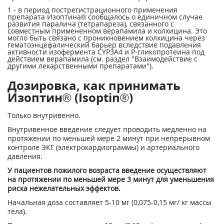
1
- в период пострегистрационного применения
препарата Изоптина® сообщалось о единичном случае
развития паралича (тетрапареза), связанного с
совместным примененном верапамила и колхицина. Это
могло быть связано с проникновением колхицина через
гематоэнцефалический барьер вследствие подавления
активности изофермента CYP3A4 и Р-гликопротеина под
действием верапамила (см. раздел "Взаимодействие с
другими лекарственными препаратами").
Дозировка, как принимать
Изоптин® (Isoptin®)
Только внутривенно.
Внутривенное введение следует проводить медленно на
протяжении по меньшей мере 2 минут при непрерывном
контроле ЭКГ (электрокардиограммы) и артериального
давления.
У пациентов пожилого возраста введение осуществляют
на протяжении по меньшей мере 3 минут для уменьшения
риска нежелательных эффектов.
Начальная доза составляет 5-10 мг (0,075-0,15 мг/ кг массы
тела).