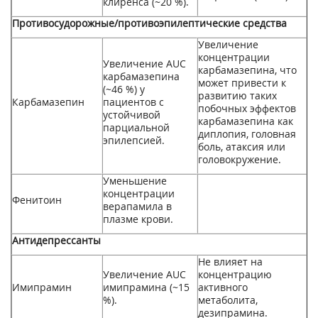
клиренса (~20 %).
Противосудорожные/противоэпилептические средства
Увеличение
концентрации
Увеличение AUC
карбамазепина, что
карбамазепина
может привести к
(~46 %) у
развитию таких
Карбамазепин
пациентов с
побочных эффектов
устойчивой
карбамазепина как
парциальной
диплопия, головная
эпилепсией.
боль, атаксия или
головокружение.
Уменьшение
концентрации
Фенитоин
верапамила в
плазме крови.
Антидепрессанты
Не влияет на
Увеличение AUC
концентрацию
Имипрамин
имипрамина (~15
активного
%).
метаболита,
дезипрамина.