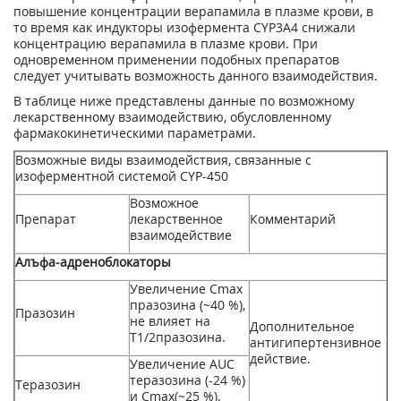
повышение концентрации верапамила в плазме крови, в
то время как индукторы изофермента CYP3A4 снижали
концентрацию верапамила в плазме крови. При
одновременном применении подобных препаратов
следует учитывать возможность данного взаимодействия.
В таблице ниже представлены данные по возможному
лекарственному взаимодействию, обусловленному
фармакокинетическими параметрами.
Возможные виды взаимодействия, связанные с
изоферментной системой CYP-450
Возможное
Препарат
лекарственное
Комментарий
взаимодействие
Алъфа-адреноблокаторы
Увеличение С
m
ах
празозина (~40 %),
Празозин
не влияет на
Дополнительное
T
1/2
празозина.
антигипертензивное
действие.
Увеличение AUC
теразозина (-24 %)
Теразозин
и С
m
ах
(~25 %).