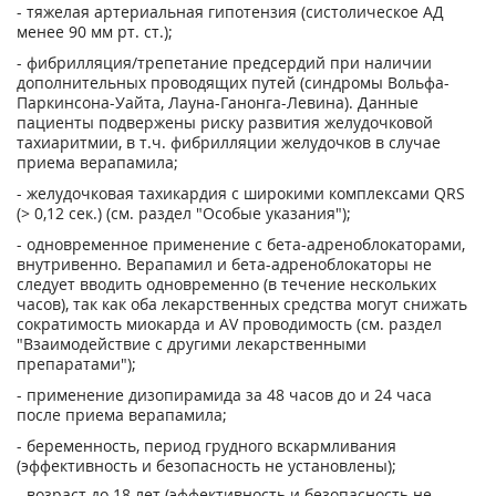
- тяжелая артериальная гипотензия (систолическое АД
менее 90 мм рт. ст.);
- фибрилляция/трепетание предсердий при наличии
дополнительных проводящих путей (синдромы Вольфа-
Паркинсона-Уайта, Лауна-Ганонга-Левина). Данные
пациенты подвержены риску развития желудочковой
тахиаритмии, в т.ч. фибрилляции желудочков в случае
приема верапамила;
- желудочковая тахикардия с широкими комплексами QRS
(> 0,12 сек.) (см. раздел "Особые указания");
- одновременное применение с бета-адреноблокаторами,
внутривенно. Верапамил и бета-адреноблокаторы не
следует вводить одновременно (в течение нескольких
часов), так как оба лекарственных средства могут снижать
сократимость миокарда и AV проводимость (см. раздел
"Взаимодействие с другими лекарственными
препаратами");
- применение дизопирамида за 48 часов до и 24 часа
после приема верапамила;
- беременность, период грудного вскармливания
(эффективность и безопасность не установлены);
- возраст до 18 лет (эффективность и безопасность не