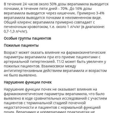
В течение 24 часов около 50% дозы верапамила выводится
почками, в течение пяти дней - 70%. До 16% дозы
верапамила выводится через кишечник. Примерно 3-4%
верапамила выводится почками в неизмененном виде.
Общий клиренс верапамила примерно совпадает с
печеночным кровотоком, т.е. около 1 л/ч/кг (в диапазоне:
0,7-1,3 л/ч/кг).
Особые группы пациентов
Пожилые пациенты
Возраст может оказать влияние на фармакокинетические
параметры верапамила при его приеме пациентами с
артериальной гипертензией. Т
1/2
может быть увеличен у
пожилых пациентов. Взаимосвязи между
антигипертензивным действием верапамила и возрастом
не было выявлено.
Нарушение функции почек
Нарушение функции почек не оказывает влияния на
фармакокинетические параметры верапамила, что было
выявлено в ходе сравнительных исследований с участием
пациентов с терминальной стадией почечной
недостаточности и пациентов с нормальной функцией
почек. Верапамил и норверапамил практически не