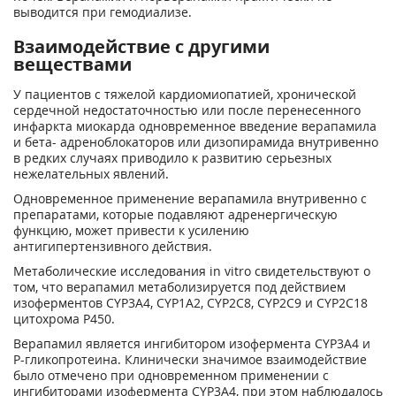
выводится при гемодиализе.
Взаимодействие с другими
веществами
У пациентов с тяжелой кардиомиопатией, хронической
сердечной недостаточностью или после перенесенного
инфаркта миокарда одновременное введение верапамила
и бета- адреноблокаторов или дизопирамида внутривенно
в редких случаях приводило к развитию серьезных
нежелательных явлений.
Одновременное применение верапамила внутривенно с
препаратами, которые подавляют адренергическую
функцию, может привести к усилению
антигипертензивного действия.
Метаболические исследования in vitro свидетельствуют о
том, что верапамил метаболизируется под действием
изоферментов CYP3A4, CYP1A2, CYP2C8, CYP2C9 и CYP2C18
цитохрома Р450.
Верапамил является ингибитором изофермента CYP3A4 и
Р-гликопротеина. Клинически значимое взаимодействие
было отмечено при одновременном применении с
ингибиторами изофермента CYP3A4, при этом наблюдалось