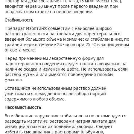
Повторная доза составляет 10 мг (0,15 мг/кг массы тела),
вводится через 30 минут после первого введения при
неадекватном ответе на первое введение.
Стабильность
Препарат Изоптин® совместим с наиболее широко
распространенными растворами для парентерального
введения большого объема и химически стабилен в них, по
крайней мере в течение 24 часов при 25 °С в защищенном
от света месте.
Перед применением лекарственную форму для
парентерального введения следует оценить визуально на
наличие осадка и изменение цвета. Не использовать, если
раствор мутный или имеются повреждения пломбы
флакона.
Оставшийся неиспользованным раствор должен
уничтожаться немедленно после забора порции
содержимого любого объема.
Несовместимость
Во избежание нарушения стабильности не рекомендуется
разводить Изоптин® растворами натрия лактата для
инъекций в пакетах из поливинилхлорида. Следует
избегать смешивания с растворами альбумина,