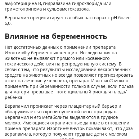
амфотерицина В, гидралазина гидрохлорида или
триметопринема и сульфаметоксазола.
Верапамил преципитирует в любых растворах с pH более
6,0.
Влияние на беременность
Нет достаточных данных о применении препарата
Изоптин® у беременных женщин. Исследования на
животных не выявляют прямого или косвенного
токсического действия на репродуктивную систему. В
связи с тем, что результаты исследований лекарственных
средств на животных не всегда позволяют прогнозировать
ответ на лечение у человека, препарат Изоптин® можно
применять при беременности только в случае, если польза
для матери превышает потенциальный риск для плода/
ребенка.
Верапамил проникает через плацентарный барьер и
обнаруживается в крови пупочной вены при родах.
Верапамил и его метаболиты выделяются в грудное
молоко. Имеющиеся ограниченные данные в отношении
приема препарата Изоптин® внутрь показывают, что доза
верапамила, которую получают грудные дети с молоком