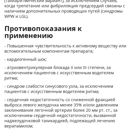
(тахиаритмический вариант), за исключением случаев,
когда трепетание или фибрилляция предсердий связаны с
наличием дополнительных проводящих путей (синдромы
WPW и LGL).
Противопоказания к
применению
- Повышенная чувствительность к активному веществу или
вспомогательным компонентам препарата;
- кардиогенный шок;
- атриовентрикулярная блокада II или III степени, за
исключением пациентов с искусственным водителем
ритма;
- синдром слабости синусового узла, за исключением
пациентов с искусственным водителем ритма;
- сердечная недостаточность со сниженной фракцией
выброса левого желудочка менее 35% и/или давлением
заклинивания легочной артерии более 20 мм рт. ст., за
исключением сердечной недостаточности, вызванной
наджелудочковой тахикардией, подлежащей лечению
верапамилом;