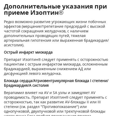
Дополнительные указания при
приеме Изоптин®
Редко возможно развитие угрожающих жизни побочных
эффектов (мерцание/трепетание предсердий с высокой
частотой сокращения желудочков, с наличием
дополнительных проводящих путей, тяжелая
артериальная гипотензия или выраженная брадикардия/
асистолия).
Острый инфаркт миокарда
Препарат Изоптин® следует применять с осторожностью
пациентам с острым инфарктом миокарда, осложненным
брадикардией, выраженным снижением АД или
дисфункцией левого желудочка.
Блокада сердца/Атриовентрикулярная блокада I степени/
Брадикардия/А систолия
Верапамил влияет на AV и SA узлы и замедляет AV
проводимость. Препарат Изоптин® следует применять с
осторожностью, так как развитие AV-блокады II или III
степени (см. раздел "Противопоказание") или
однопучковой, двухпучковой или трехпучковой блокады
ножек пучка Гиса требует прекращения приема