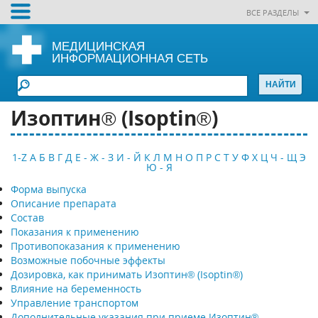
ВСЕ РАЗДЕЛЫ
МЕДИЦИНСКАЯ
ИНФОРМАЦИОННАЯ СЕТЬ
Изоптин® (Isoptin®)
1-Z
А
Б
В
Г
Д
Е - Ж - З
И - Й
К
Л
М
Н
О
П
Р
С
Т
У
Ф
Х
Ц
Ч - Щ
Э
Ю - Я
Форма выпуска
Описание препарата
Состав
Показания к применению
Противопоказания к применению
Возможные побочные эффекты
Дозировка, как принимать Изоптин® (Isoptin®)
Влияние на беременность
Управление транспортом
Дополнительные указания при приеме Изоптин®