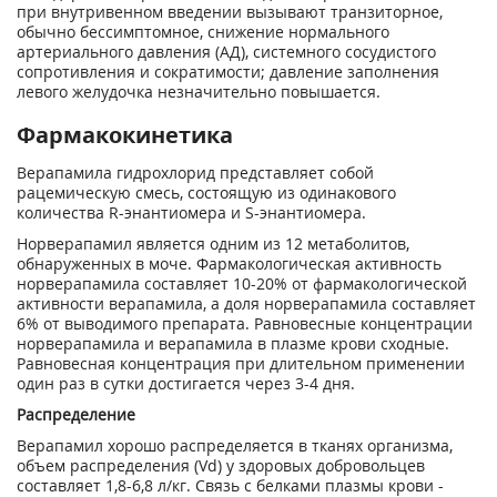
при внутривенном введении вызывают транзиторное,
обычно бессимптомное, снижение нормального
артериального давления (АД), системного сосудистого
сопротивления и сократимости; давление заполнения
левого желудочка незначительно повышается.
Фармакокинетика
Верапамила гидрохлорид представляет собой
рацемическую смесь, состоящую из одинакового
количества R-энантиомера и S-энантиомера.
Норверапамил является одним из 12 метаболитов,
обнаруженных в моче. Фармакологическая активность
норверапамила составляет 10-20% от фармакологической
активности верапамила, а доля норверапамила составляет
6% от выводимого препарата. Равновесные концентрации
норверапамила и верапамила в плазме крови сходные.
Равновесная концентрация при длительном применении
один раз в сутки достигается через 3-4 дня.
Распределение
Верапамил хорошо распределяется в тканях организма,
объем распределения (Vd) у здоровых добровольцев
составляет 1,8-6,8 л/кг. Связь с белками плазмы крови -