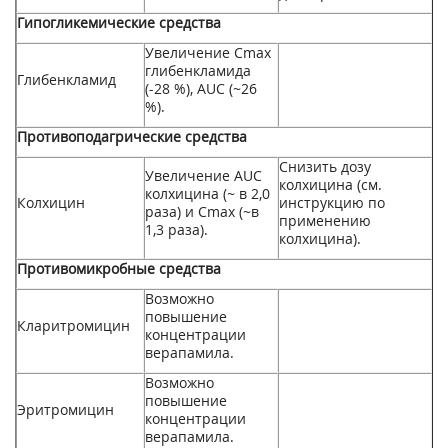
Гипогликемические средства
Увеличение С
m
ах
глибенкламида
Глибенкламид
(-28 %), AUC (~26
%).
Противоподагрические средства
Снизить дозу
Увеличение AUC
колхицина (см.
колхицина (~ в 2,0
Колхицин
инструкцию по
раза) и С
m
ах
(~в
применению
1,3 раза).
колхицина).
Противомикробные средства
Возможно
повышение
Кларитромицин
концентрации
верапамила.
Возможно
повышение
Эритромицин
концентрации
верапамила.