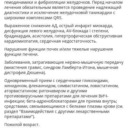
гемодинамики и фибрилляции желудочков. Перед началом
лечения обязательным является проведение надлежащей
диагностики и исключение желудочковой тахикардии с
широкими комплексами QRS.
Выраженное снижение АД, острый инфаркт миокарда,
дисфункция левого желудочка, AV-блокада I степени,
брадикардия, асистолия, гипертрофическая обструктивная
кардиомиопатия, сердечная недостаточность.
Нарушение функции почек и/или тяжелые нарушения
функции печени.
Заболевания, затрагивающие нервно-мышечную передачу
(миастения гравис, синдром Ламберта-Итона, мышечная
дистрофия Дюшена).
Одновременный прием с сердечными гликозидами,
хинидином, флекаинидом, симвастатином, ловастатином,
аторвастатином; ритонавиром и другими
противовирусными препаратами для лечения ВИЧ-
инфекции; бета-адреноблокаторами для приема внутрь;
средствами, связывающимися с белками плазмы крови (см.
раздел "Взаимодействия с другими лекарственными
препаратами").
Пожилой возраст.