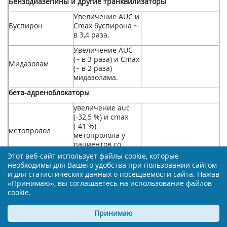
Бензодиазепины и другие транквилизаторы
Увеличение AUC и
Буспирон
С
m
ах
буспирона ~
в 3,4 раза.
Увеличение AUC
(~ в 3 раза) и Сmах
Мидазолам
(~ в 2 раза)
мидазолама.
бета-адреноблокаторы
увеличение auc
(-32,5 %) и с
m
ах
(-41 %)
метопролол
метопролола у
пациентов со
см. раздел "особые
стенокардией.
Этот веб-сайт использует файлы cookie, которые
указания".
необходимы для Вашего удобства при пользовании сайтом
увеличение auc
и для статистических данных о посещаемости сайта. Нажав
(-65 %) и с
m
ах
(-94
«Принимаю», вы соглашаетесь на использование файлов
пропранолол
%) пропранолола у
cookie.
пациентов со
стенокардией.
Принимаю
сердечные гликозиды