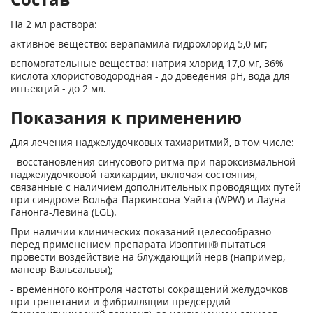
На 2 мл раствора:
активное вещество: верапамила гидрохлорид 5,0 мг;
вспомогательные вещества: натрия хлорид 17,0 мг, 36%
кислота хлористоводородная - до доведения pH, вода для
инъекций - до 2 мл.
Показания к применению
Для лечения наджелудочковых тахиаритмий, в том числе:
- восстановления синусового ритма при пароксизмальной
наджелудочковой тахикардии, включая состояния,
связанные с наличием дополнительных проводящих путей
при синдроме Вольфа-Паркинсона-Уайта (WPW) и Лауна-
Ганонга-Левина (LGL).
При наличии клинических показаний целесообразно
перед применением препарата Изоптин® пытаться
провести воздействие на блуждающий нерв (например,
маневр Вальсальвы);
- временного контроля частоты сокращений желудочков
при трепетании и фибрилляции предсердий