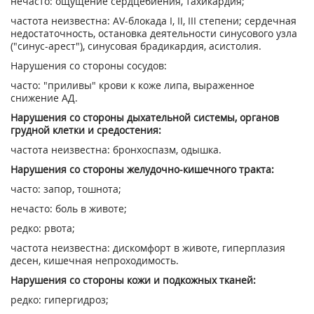
нечасто: ощущение сердцебиения, тахикардия;
частота неизвестна: AV-блокада I, II, III степени; сердечная
недостаточность, остановка деятельности синусового узла
("синус-арест"), синусовая брадикардия, асистолия.
Нарушения со стороны сосудов:
часто: "приливы" крови к коже липа, выраженное
снижение АД.
Нарушения со стороны дыхательной системы, органов
грудной клетки и средостения:
частота неизвестна: бронхоспазм, одышка.
Нарушения со стороны желудочно-кишечного тракта:
часто: запор, тошнота;
нечасто: боль в животе;
редко: рвота;
частота неизвестна: дискомфорт в животе, гиперплазия
десен, кишечная непроходимость.
Нарушения со стороны кожи и подкожных тканей:
редко: гипергидроз;