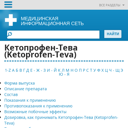
ВСЕ РАЗДЕЛЫ
МЕДИЦИНСКАЯ
ИНФОРМАЦИОННАЯ СЕТЬ
Кетопрофен-Тева
(Ketoprofen-Teva)
1-Z
А
Б
В
Г
Д
Е - Ж - З
И - Й
К
Л
М
Н
О
П
Р
С
Т
У
Ф
Х
Ц
Ч - Щ
Э
Ю - Я
Форма выпуска
Описание препарата
Состав
Показания к применению
Противопоказания к применению
Возможные побочные эффекты
Дозировка, как принимать Кетопрофен-Тева (Ketoprofen-
Teva)