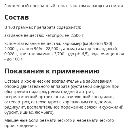
Гомогенный прозрачный гель с запахом лаванды и спирта.
Состав
В 100 граммах препарата содержится:
активное вещество: кетопрофен 2,500 г;
вспомогательные вещества: карбомер (карбопол 980) -
2,000 г, этанол 96% - 28,500 г, ароматизатор лавандовый -
0,028 г, триэтаноламин - 3,700 г (до pH 6,5), вода очищенная
- до 100 г.
Показания к применению
Острые и хронические воспалительные заболевания
опорно-двигательного аппарата (суставной синдром при
обострении подагры, ревматоидный артрит,
псориатический артрит, анкилозирующий спондилит,
остеоартроз, остеохондроз с корешковым синдромом,
радикулит, воспалительное поражение связок и сухожилий,
бурсит, ишиас, люмбаго).
Мышечные боли ревматического и неревматического
происхождения.