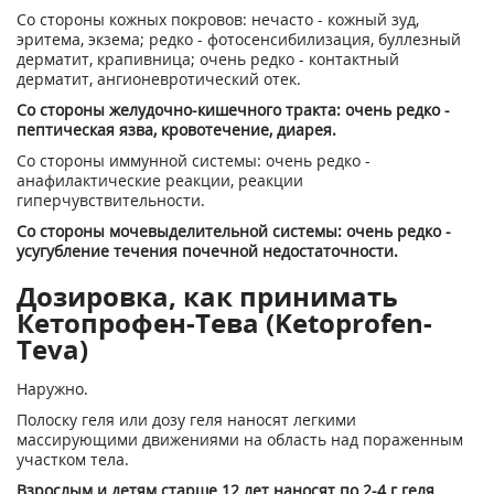
Со стороны кожных покровов: нечасто - кожный зуд,
эритема, экзема; редко - фотосенсибилизация, буллезный
дерматит, крапивница; очень редко - контактный
дерматит, ангионевротический отек.
Со стороны желудочно-кишечного тракта: очень редко -
пептическая язва, кровотечение, диарея.
Со стороны иммунной системы: очень редко -
анафилактические реакции, реакции
гиперчувствительности.
Со стороны мочевыделительной системы: очень редко -
усугубление течения почечной недостаточности.
Дозировка, как принимать
Кетопрофен-Тева (Ketoprofen-
Teva)
Наружно.
Полоску геля или дозу геля наносят легкими
массирующими движениями на область над пораженным
участком тела.
Взрослым и детям старше 12 лет наносят по 2-4 г геля