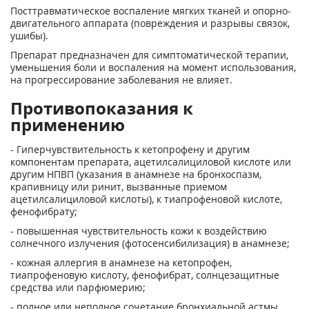
Посттравматическое воспаление мягких тканей и опорно-
двигательного аппарата (повреждения и разрывы связок,
ушибы).
Препарат предназначен для симптоматической терапии,
уменьшения боли и воспаления на момент использования,
на прогрессирование заболевания не влияет.
Противопоказания к
применению
- Гиперчувствительность к кетопрофену и другим
компонентам препарата, ацетилсалициловой кислоте или
другим НПВП (указания в анамнезе на бронхоспазм,
крапивницу или ринит, вызванные приемом
ацетилсалициловой кислоты), к тиапрофеновой кислоте,
фенофибрату;
- повышенная чувствительность кожи к воздействию
солнечного излучения (фотосенсибилизация) в анамнезе;
- кожная аллергия в анамнезе на кетопрофен,
тиапрофеновую кислоту, фенофибрат, солнцезащитные
средства или парфюмерию;
- полное или неполное сочетание бронхиальной астмы,