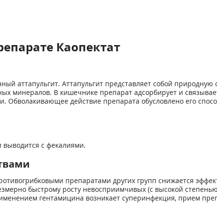
репарате Каопектат
ный аттапульгит. Аттапульгит представляет собой природную 
тных минералов. В кишечнике препарат адсорбирует и связывае
ми. Обволакивающее действие препарата обусловлено его спос
и выводится с фекалиями.
твами
отивогрибковыми препаратами других групп снижается эффект
змерно быстрому росту невосприимчивых (с высокой степенью 
рименением гентамицина возникает суперинфекция, прием преп