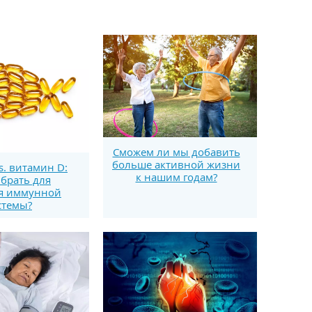
Сможем ли мы добавить
больше активной жизни
s. витамин D:
к нашим годам?
брать для
я иммунной
стемы?