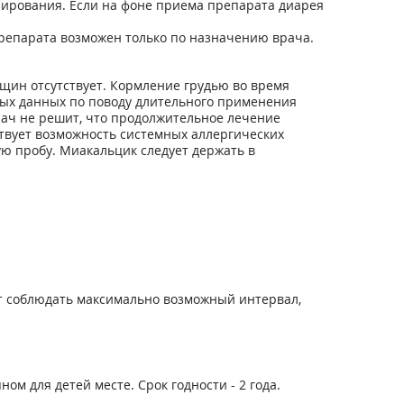
зирования. Если на фоне приема препарата диарея
репарата возможен только по назначению врача.
щин отсутствует. Кормление грудью во время
чных данных по поводу длительного применения
рач не решит, что продолжительное лечение
твует возможность системных аллергических
ю пробу. Миакальцик следует держать в
т соблюдать максимально возможный интервал,
м для детей месте. Срок годности - 2 года.