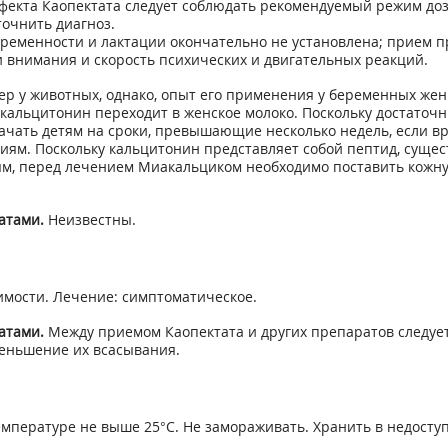
фекта Каопектата следует соблюдать рекомендуемый режим до
точнить диагноз.
ременности и лактации окончательно не установлена; прием п
и внимания и скорость психических и двигательных реакций.
р у животных, однако, опыт его применения у беременных жен
то кальцитонин переходит в женское молоко. Поскольку достато
начать детям на сроки, превышающие несколько недель, если в
ям. Поскольку кальцитонин представляет собой пептид, сущес
иям, перед лечением Миакальциком необходимо поставить кожну
атами.
Неизвестны.
мости. Лечение: симптоматическое.
атами.
Между приемом Каопектата и других препаратов следуе
еньшение их всасывания.
мпературе не выше 25°С. Не замораживать. Хранить в недоступно