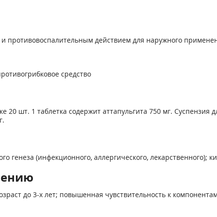
 и противовоспалительным действием для наружного примене
ротивогрибковое средство
ке 20 шт. 1 таблетка содержит аттапульгита 750 мг. Суспензия д
г.
о генеза (инфекционного, аллергического, лекарственного); к
нению
зраст до 3-х лет; повышенная чувствительность к компонента