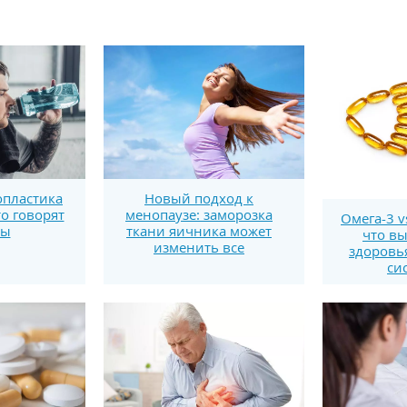
пластика
Новый подход к
то говорят
менопаузе: заморозка
Омега-3 v
ты
ткани яичника может
что вы
изменить все
здоровь
си