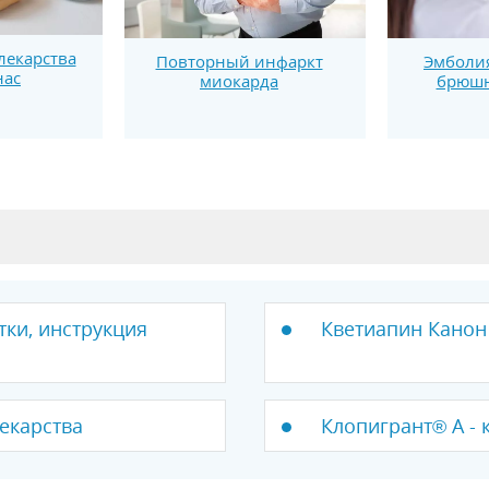
лекарства
Эмболия
Повторный инфаркт
нас
брюшн
миокарда
тки, инструкция
Кветиапин Канон 
лекарства
Клопигрант® А - 