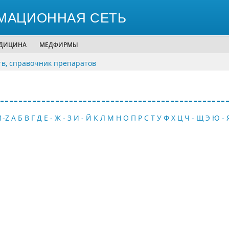
МАЦИОННАЯ СЕТЬ
ЕДИЦИНА
МЕДФИРМЫ
тв, справочник препаратов
1-Z
А
Б
В
Г
Д
Е - Ж - З
И - Й
К
Л
М
Н
О
П
Р
С
Т
У
Ф
Х
Ц
Ч - Щ
Э
Ю - 