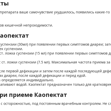
кты
препарата ваше самочувствие ухудшилось, появились какие-то 
мов кишечной непроходимости.
Каопектат
 суспензии (30мл) при появлении первых симптомов диареи; зат
жек суспензии.
1 ст. ложка суспензии (15 мл) при появлении первых симптомов
/2 ст. ложки суспензии (7.5 мл). Максимальная частота приема з
сле первой дефекации и затем после каждой последующей дефе
х диареи, после каждой дефекации и перед едой.
 определяется индивидуально.
запивают водой. Каопектат предназначен только для кратковр
ри приеме Каопектат
т с осторожностью, под постоянным врачебным контролем. Не 