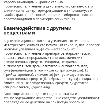
жаропонижающим и крайне слабым
противовоспалительным действием, что связано с его
влиянием на центр терморегуляции в гипоталамусе и
слабовыраженной способностью ингибировать синтез
простагландинов в периферических тканях.
Взаимодействие с другими
веществами
Ацетилсалициловая кислота усиливает токсичность
метотрексата, снижая его почечный клиренс, вальпроевой
кислоты; усиливает эффекты нестероидных
противовоспалительных препаратов, наркотических
анальгетиков, пероральных гипогликемических
лекарственных средств, гепарина, непрямых
антикоагулянтов, тромболитиков и антиагрегантов,
сульфаниламидов (в том числе ко-тримоксазола), ТЗ
(трийодтиронина); снижает эффект урикозурических
лекарственных средств (бензбромарон, сульфинпиразон),
гипотензивных лекарственных средств, диуретиков
(спиронолактон, фуросемид).
Глюкокортикостероидные средства, этанол и
этанолсодержащие лекарственные средства увеличивают
повреждающее действие на слизистую оболочку