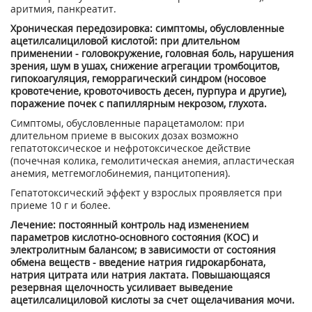
аритмия, панкреатит.
Хроническая передозировка: симптомы, обусловленные
ацетилсалициловой кислотой: при длительном
применении - головокружение, головная боль, нарушения
зрения, шум в ушах, снижение агрегации тромбоцитов,
гипокоагуляция, геморрагический синдром (носовое
кровотечение, кровоточивость десен, пурпура и другие),
поражение почек с папиллярным некрозом, глухота.
Симптомы, обусловленные парацетамолом: при
длительном приеме в высоких дозах возможно
гепатотоксическое и нефротоксическое действие
(почечная колика, гемолитическая анемия, апластическая
анемия, метгемоглобинемия, панцитопения).
Гепатотоксический эффект у взрослых проявляется при
приеме 10 г и более.
Лечение: постоянный контроль над изменением
параметров кислотно-основного состояния (КОС) и
электролитным балансом; в зависимости от состояния
обмена веществ - введение натрия гидрокарбоната,
натрия цитрата или натрия лактата. Повышающаяся
резервная щелочность усиливает выведение
ацетилсалициловой кислоты за счет ощелачивания мочи.