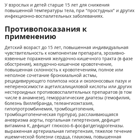
У взрослых и детей старше 15 лет для снижения
повышенной температуры тела, при "простудных" и других
инфекционно-воспалительных заболеваниях.
Противопоказания к
применению
Детский возраст до 15 лет, повышенная индивидуальная
чувствительность к компонентам препарата, эрозивно-
язвенные поражения желудочно-кишечного тракта (в фазе
обострения), желудочно-кишечное кровотечение,
повышенная склонность к кровотечениям, полное или
неполное сочетание бронхиальной астмы,
рецидивирующего полипоза носа и околоносовых пазух и
непереносимости ацетилсалициловой кислоты или других
нестероидных противовоспалительных препаратов (в том
числе в анамнезе), геморрагические диатезы (гемофилия,
болезнь Виллебранда, телеангиоэктазия,
гипопротромбинемия, тромбоцитопения,
тромбоцитопеническая пурпура), расслаивающаяся
аневризма аорты, портальная гипертензия, дефицит
витамина К, дефицит глюкозо-6-фосфатдегидрогеназы.
выраженная артериальная гипертензия, тяжелое течение
ишемической болезни сердца, глаукома, повышенная