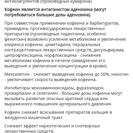
антикоагулянтов (производных кумарина).
Кофеин является антагонистом аденозина (могут
потребоваться большие дозы аденозина).
При совместном применении кофеина и барбитуратов,
примидона, противосудорожных лекарственных
препаратов (производные гидантоина, особенно
фенитоин) возможно усиление метаболизма и увеличение
клиренса кофеина; циметидина, пероральных
контрацептивных лекарственных средств, дисульфирама,
ципрофлоксацина, норфлоксацина - снижение
метаболизма кофеина в печени (замедление его
выведения и увеличение концентрации в крови).
Мексилетин - снижает выведение кофеина до 50%; никотин
- увеличивает скорость выведения кофеина.
Ингибиторы моноаминооксидазы, фуразолидон,
прокарбазин и селегилин - большие дозы кофеина могут
вызывать развитие опасных аритмий сердца или
выраженного повышения артериального давления.
Кофеин снижает всасывание препаратов кальция в
желудочно-кишечный тракт.
Снижает эффект наркотических и снотворных
лекарственных средств.