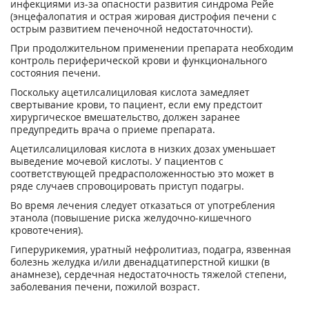
инфекциями из-за опасности развития синдрома Рейе
(энцефалопатия и острая жировая дистрофия печени с
острым развитием печеночной недостаточности).
При продолжительном применении препарата необходим
контроль периферической крови и функционального
состояния печени.
Поскольку ацетилсалициловая кислота замедляет
свертывание крови, то пациент, если ему предстоит
хирургическое вмешательство, должен заранее
предупредить врача о приеме препарата.
Ацетилсалициловая кислота в низких дозах уменьшает
выведение мочевой кислоты. У пациентов с
соответствующей предрасположенностью это может в
ряде случаев спровоцировать приступ подагры.
Во время лечения следует отказаться от употребления
этанола (повышение риска желудочно-кишечного
кровотечения).
Гиперурикемия, уратный нефролитиаз, подагра, язвенная
болезнь желудка и/или двенадцатиперстной кишки (в
анамнезе), сердечная недостаточность тяжелой степени,
заболевания печени, пожилой возраст.