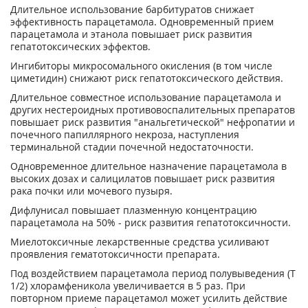
Длительное использование барбитуратов снижает
эффективность парацетамола. Одновременный прием
парацетамола и этанола повышает риск развития
гепатотоксических эффектов.
Ингибиторы микросомального окисления (в том числе
циметидин) снижают риск гепатотоксического действия.
Длительное совместное использование парацетамола и
других нестероидных противовоспалительных препаратов
повышает риск развития "анальгетической" нефропатии и
почечного папиллярного некроза, наступления
терминальной стадии почечной недостаточности.
Одновременное длительное назначение парацетамола в
высоких дозах и салицилатов повышает риск развития
рака почки или мочевого пузыря.
Дифлунисал повышает плазменную концентрацию
парацетамола на 50% - риск развития гепатотоксичности.
Миелотоксичные лекарственные средства усиливают
проявления гематотоксичности препарата.
Под воздействием парацетамола период полувыведения (Т
1/2) хлорамфеникола увеличивается в 5 раз. При
повторном приеме парацетамол может усилить действие