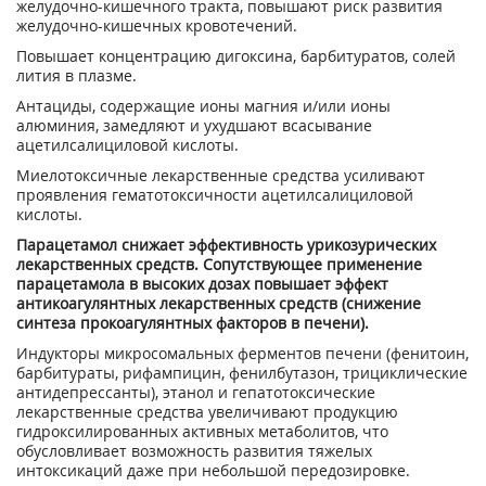
желудочно-кишечного тракта, повышают риск развития
желудочно-кишечных кровотечений.
Повышает концентрацию дигоксина, барбитуратов, солей
лития в плазме.
Антациды, содержащие ионы магния и/или ионы
алюминия, замедляют и ухудшают всасывание
ацетилсалициловой кислоты.
Миелотоксичные лекарственные средства усиливают
проявления гематотоксичности ацетилсалициловой
кислоты.
Парацетамол снижает эффективность урикозурических
лекарственных средств. Сопутствующее применение
парацетамола в высоких дозах повышает эффект
антикоагулянтных лекарственных средств (снижение
синтеза прокоагулянтных факторов в печени).
Индукторы микросомальных ферментов печени (фенитоин,
барбитураты, рифампицин, фенилбутазон, трициклические
антидепрессанты), этанол и гепатотоксические
лекарственные средства увеличивают продукцию
гидроксилированных активных метаболитов, что
обусловливает возможность развития тяжелых
интоксикаций даже при небольшой передозировке.