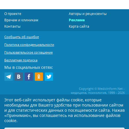
О проекте
Авторы и рецензенты
Врачам и клиникам
Реклама
Контакты
Карта сайта
Сообщить об ошибке
Политика конфиденциальности
Пользовательское соглашение
Бесплатная подписка
Мы в социальных сетях:
Copyright © MedicInform.Net -
медицина, психология, 1999 - 2026
Этот веб-сайт использует файлы cookie, которые
необходимы для Вашего удобства при пользовании сайтом
Копирование или иное распространение статей нашего сайта строго
воспрещается. Копирование раздела "Новости" допускается при наличии
и для статистических данных о посещаемости сайта. Нажав
активной открытой для поисковиков ссылки на MedicInform.Net
«Принимаю», вы соглашаетесь на использование файлов
cookie.
Материалы на сайте представлены в справочных целях. Редакция не всегда
разделяет мнение авторов опубликованных материалов. Перед
применением тех или иных рекомендаций настоятельно рекомендуется