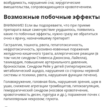
возбудимость, нарушения сна; хирургические
вмешательства, сопровождающиеся кровотечением.
Возможные побочные эффекты
ВНИМАНИЕ! Если вы подозреваете, что при приеме
препарата ваше самочувствие ухудшилось, появились
какие-то побочные эффекты, нужно сразу же обратиться
очно к врачу, назначившему препарат!
Гастралгия, тошнота, рвота, гепатотоксичность,
нефротоксичность, эрозивно-язвенные поражения
желудочно-кишечного тракта, аллергические реакции (в
том числе синдром Стивенса-Джонсона, Лайелла),
тахикардия, повышение артериального давления,
бронхоспазм. Синдром Рейе у детей (гиперпирексия,
метаболический ацидоз, нарушения со стороны нервной
системы и психики, рвота, нарушения функции печени).
Головокружение, головная боль, нарушения зрения, шум в
ушах, снижение агрегации тромбоцитов, гипокоагуляция,
геморрагический синдром (носовое кровотечение,
кровоточивость десен, пурпура и др.), поражение почек с
папиллярным некрозом; глухота.