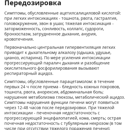
Передозировка
Симптомы, обусловленные ацетилсалициловой кислотой:
при легких интоксикациях - тошнота, рвота, гастралгия,
головокружение, звон в ушах; тяжелая интоксикация -
заторможенность, сонливость, коллапс, судороги,
бронхоспазм, затрудненное дыхание, анурия,
кровотечения.
Первоначально центральная гипервентиляция легких
приводит к дыхательному алкалозу (одышка, удушье,
цианоз, испарина). По мере усиления интоксикации
прогрессирующий паралич дыхания и разобщение
окислительного фосфорилирования вызывают
респираторный ацидоз.
Симптомы, обусловленные парацетамолом: в течение
первых 24 ч после приема - бледность кожных покровов,
тошнота, рвота, анорексия, абдоминальная боль;
нарушение метаболизма глюкозы, метаболический ацидоз.
Симптомы нарушения функции печени могут появиться
через 12-48 часов после передозировки. При тяжелой
интоксикации - печеночная недостаточность с
прогрессирующей энцефалопатией, кома, смерть; острая
почечная недостаточность с тубулярным некрозом (в том
числе при отсутствии тяжелого поражения печени);