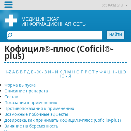
ВСЕ РАЗДЕЛЫ
МЕДИЦИНСКАЯ
ИНФОРМАЦИОННАЯ СЕТЬ
Кофицил®-плюс (Coficil®-
plus)
1-Z
А
Б
В
Г
Д
Е - Ж - З
И - Й
К
Л
М
Н
О
П
Р
С
Т
У
Ф
Х
Ц
Ч - Щ
Э
Ю - Я
Форма выпуска
Описание препарата
Состав
Показания к применению
Противопоказания к применению
Возможные побочные эффекты
Дозировка, как принимать Кофицил®-плюс (Coficil®-plus)
Влияние на беременность