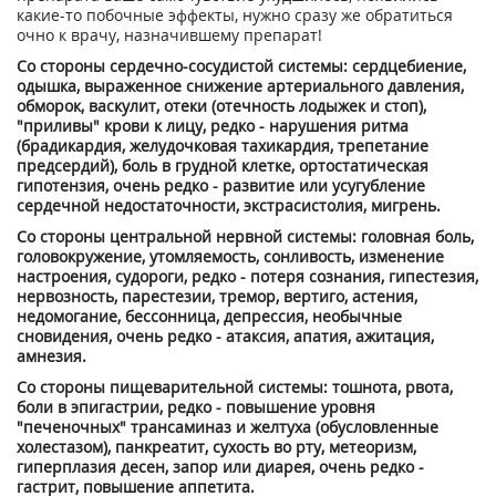
какие-то побочные эффекты, нужно сразу же обратиться
очно к врачу, назначившему препарат!
Со стороны сердечно-сосудистой системы: сердцебиение,
одышка, выраженное снижение артериального давления,
обморок, васкулит, отеки (отечность лодыжек и стоп),
"приливы" крови к лицу, редко - нарушения ритма
(брадикардия, желудочковая тахикардия, трепетание
предсердий), боль в грудной клетке, ортостатическая
гипотензия, очень редко - развитие или усугубление
сердечной недостаточности, экстрасистолия, мигрень.
Со стороны центральной нервной системы: головная боль,
головокружение, утомляемость, сонливость, изменение
настроения, судороги, редко - потеря сознания, гипестезия,
нервозность, парестезии, тремор, вертиго, астения,
недомогание, бессонница, депрессия, необычные
сновидения, очень редко - атаксия, апатия, ажитация,
амнезия.
Со стороны пищеварительной системы: тошнота, рвота,
боли в эпигастрии, редко - повышение уровня
"печеночных" трансаминаз и желтуха (обусловленные
холестазом), панкреатит, сухость во рту, метеоризм,
гиперплазия десен, запор или диарея, очень редко -
гастрит, повышение аппетита.