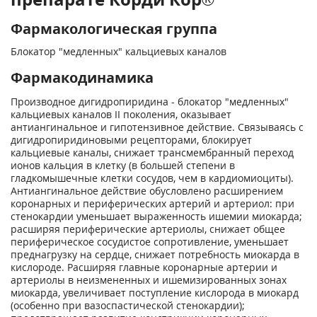
Фармакологическая группа
Блокатор "медленных" кальциевых каналов
Фармакодинамика
Производное дигидропиридина - блокатор "медленных"
кальциевых каналов II поколения, оказывает
антиангинальное и гипотензивное действие. Связываясь с
дигидропиридиновыми рецепторами, блокирует
кальциевые каналы, снижает трансмембранный переход
ионов кальция в клетку (в большей степени в
гладкомышечные клетки сосудов, чем в кардиомиоциты).
Антиангинальное действие обусловлено расширением
коронарных и периферических артерий и артериол: при
стенокардии уменьшает выраженность ишемии миокарда;
расширяя периферические артериолы, снижает общее
периферическое сосудистое сопротивление, уменьшает
преднагрузку на сердце, снижает потребность миокарда в
кислороде. Расширяя главные коронарные артерии и
артериолы в неизмененных и ишемизированных зонах
миокарда, увеличивает поступление кислорода в миокард
(особенно при вазоспастической стенокардии);