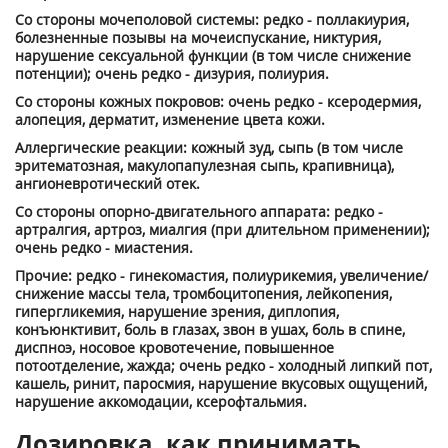
Со стороны мочеполовой системы: редко - поллакиурия,
болезненные позывы на мочеиспускание, никтурия,
нарушение сексуальной функции (в том числе снижение
потенции); очень редко - дизурия, полиурия.
Со стороны кожных покровов: очень редко - ксеродермия,
алопеция, дерматит, изменение цвета кожи.
Аллергические реакции: кожный зуд, сыпь (в том числе
эритематозная, макулопапулезная сыпь, крапивница),
ангионевротический отек.
Со стороны опорно-двигательного аппарата: редко -
артралгия, артроз, миалгия (при длительном применении);
очень редко - миастения.
Прочие: редко - гинекомастия, полиурикемия, увеличение/
снижение массы тела, тромбоцитопения, лейкопения,
гипергликемия, нарушение зрения, диплопия,
конъюнктивит, боль в глазах, звон в ушах, боль в спине,
диспноэ, носовое кровотечение, повышенное
потоотделение, жажда; очень редко - холодный липкий пот,
кашель, ринит, паросмия, нарушение вкусовых ощущений,
нарушение аккомодации, ксерофтальмия.
Дозировка, как принимать