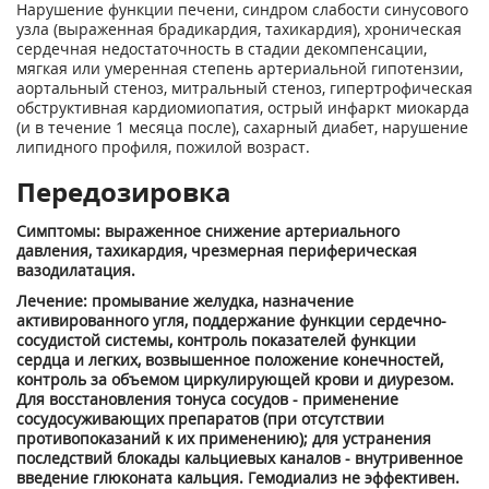
Нарушение функции печени, синдром слабости синусового
узла (выраженная брадикардия, тахикардия), хроническая
сердечная недостаточность в стадии декомпенсации,
мягкая или умеренная степень артериальной гипотензии,
аортальный стеноз, митральный стеноз, гипертрофическая
обструктивная кардиомиопатия, острый инфаркт миокарда
(и в течение 1 месяца после), сахарный диабет, нарушение
липидного профиля, пожилой возраст.
Передозировка
Симптомы: выраженное снижение артериального
давления, тахикардия, чрезмерная периферическая
вазодилатация.
Лечение: промывание желудка, назначение
активированного угля, поддержание функции сердечно-
сосудистой системы, контроль показателей функции
сердца и легких, возвышенное положение конечностей,
контроль за объемом циркулирующей крови и диурезом.
Для восстановления тонуса сосудов - применение
сосудосуживающих препаратов (при отсутствии
противопоказаний к их применению); для устранения
последствий блокады кальциевых каналов - внутривенное
введение глюконата кальция. Гемодиализ не эффективен.