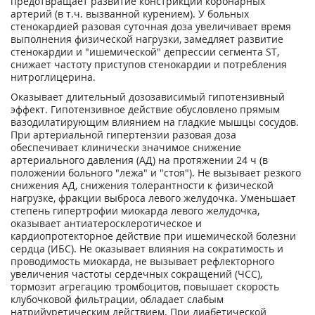
предотвращает развитие констрикции коронарных
артерий (в т.ч. вызванной курением). У больных
стенокардией разовая суточная доза увеличивает время
выполнения физической нагрузки, замедляет развитие
стенокардии и "ишемической" депрессии сегмента ST,
снижает частоту приступов стенокардии и потребления
нитроглицерина.
Оказывает длительный дозозависимый гипотензивный
эффект. Гипотензивное действие обусловлено прямым
вазодилатирующим влиянием на гладкие мышцы сосудов.
При артериальной гипертензии разовая доза
обеспечивает клинически значимое снижение
артериального давления (АД) на протяжении 24 ч (в
положении больного "лежа" и "стоя"). Не вызывает резкого
снижения АД, снижения толерантности к физической
нагрузке, фракции выброса левого желудочка. Уменьшает
степень гипертрофии миокарда левого желудочка,
оказывает антиатеросклеротическое и
кардиопротекторное действие при ишемической болезни
сердца (ИБС). Не оказывает влияния на сократимость и
проводимость миокарда, не вызывает рефлекторного
увеличения частоты сердечных сокращений (ЧСС),
тормозит агрегацию тромбоцитов, повышает скорость
клубочковой фильтрации, обладает слабым
натрийуретическим действием. При диабетической