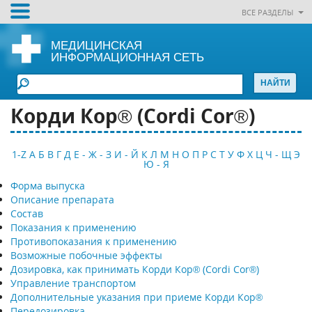
ВСЕ РАЗДЕЛЫ
МЕДИЦИНСКАЯ
ИНФОРМАЦИОННАЯ СЕТЬ
Корди Кор® (Cordi Cor®)
1-Z
А
Б
В
Г
Д
Е - Ж - З
И - Й
К
Л
М
Н
О
П
Р
С
Т
У
Ф
Х
Ц
Ч - Щ
Э
Ю - Я
Форма выпуска
Описание препарата
Состав
Показания к применению
Противопоказания к применению
Возможные побочные эффекты
Дозировка, как принимать Корди Кор® (Cordi Cor®)
Управление транспортом
Дополнительные указания при приеме Корди Кор®
Передозировка