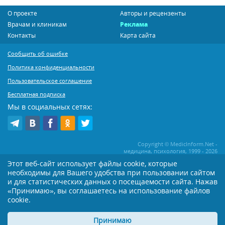
О проекте
Авторы и рецензенты
Врачам и клиникам
Реклама
Контакты
Карта сайта
Сообщить об ошибке
Политика конфиденциальности
Пользовательское соглашение
Бесплатная подписка
Мы в социальных сетях:
Copyright © MedicInform.Net -
медицина, психология, 1999 - 2026
Этот веб-сайт использует файлы cookie, которые
необходимы для Вашего удобства при пользовании сайтом
Копирование или иное распространение статей нашего сайта строго
воспрещается. Копирование раздела "Новости" допускается при наличии
и для статистических данных о посещаемости сайта. Нажав
активной открытой для поисковиков ссылки на MedicInform.Net
«Принимаю», вы соглашаетесь на использование файлов
cookie.
Материалы на сайте представлены в справочных целях. Редакция не всегда
разделяет мнение авторов опубликованных материалов. Перед
применением тех или иных рекомендаций настоятельно рекомендуется
Принимаю
посоветоваться с Вашим лечащим врачом!