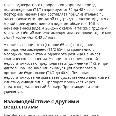
После однократного перорального приема период
полувыведения (T
1/2
) варьирует от 31 до 48 часов, при
повторном назначении составляет приблизительно 45
часов. Около 60% принятой внутрь дозы экскретируется с
мочой преимущественно в виде метаболитов, 10% в
неизмененном виде, а 20-25% с калом, а также с грудным
молоком. Общий клиренс амлодипина составляет 0,116 мл/
с/кг (7 мл/мин/кг, 0,42 л/ч/кг).
У пожилых пациентов (старше 65 лет) выведение
амлодипина замедлено (T
1/2
65ч) по сравнению с
молодыми пациентами, однако эта разница не имеет
клинического значения. У пациентов с печеночной
недостаточностью предполагается удлинение T
1/2
, и при
длительном назначении аккумуляция препарата в
организме будет выше (T
1/2
до 60 ч). Почечная
недостаточность не оказывает существенного влияния на
кинетику амлодипина. Препарат проникает через
гематоэнцефалический барьер. При гемодиализе не
удаляется.
Взаимодействие с другими
веществами
Ингибиторы микросомального окисления повышают