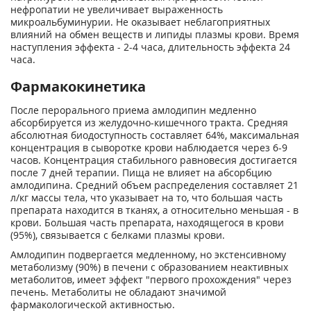
нефропатии не увеличивает выраженность
микроальбуминурии. Не оказывает неблагоприятных
влияний на обмен веществ и липиды плазмы крови. Время
наступления эффекта - 2-4 часа, длительность эффекта 24
часа.
Фармакокинетика
После перорального приема амлодипин медленно
абсорбируется из желудочно-кишечного тракта. Средняя
абсолютная биодоступность составляет 64%, максимальная
концентрация в сыворотке крови наблюдается через 6-9
часов. Концентрация стабильного равновесия достигается
после 7 дней терапии. Пища не влияет на абсорбцию
амлодипина. Средний объем распределения составляет 21
л/кг массы тела, что указывает на то, что большая часть
препарата находится в тканях, а относительно меньшая - в
крови. Большая часть препарата, находящегося в крови
(95%), связывается с белками плазмы крови.
Амлодипин подвергается медленному, но экстенсивному
метаболизму (90%) в печени с образованием неактивных
метаболитов, имеет эффект "первого прохождения" через
печень. Метаболиты не обладают значимой
фармакологической активностью.