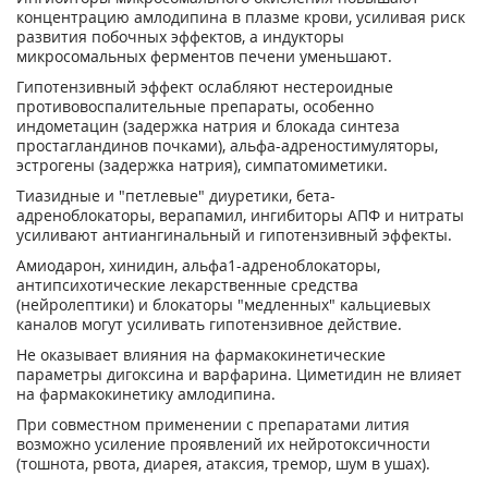
концентрацию амлодипина в плазме крови, усиливая риск
развития побочных эффектов, а индукторы
микросомальных ферментов печени уменьшают.
Гипотензивный эффект ослабляют нестероидные
противовоспалительные препараты, особенно
индометацин (задержка натрия и блокада синтеза
простагландинов почками), альфа-адреностимуляторы,
эстрогены (задержка натрия), симпатомиметики.
Тиазидные и "петлевые" диуретики, бета-
адреноблокаторы, верапамил, ингибиторы АПФ и нитраты
усиливают антиангинальный и гипотензивный эффекты.
Амиодарон, хинидин, альфа1-адреноблокаторы,
антипсихотические лекарственные средства
(нейролептики) и блокаторы "медленных" кальциевых
каналов могут усиливать гипотензивное действие.
Не оказывает влияния на фармакокинетические
параметры дигоксина и варфарина. Циметидин не влияет
на фармакокинетику амлодипина.
При совместном применении с препаратами лития
возможно усиление проявлений их нейротоксичности
(тошнота, рвота, диарея, атаксия, тремор, шум в ушах).