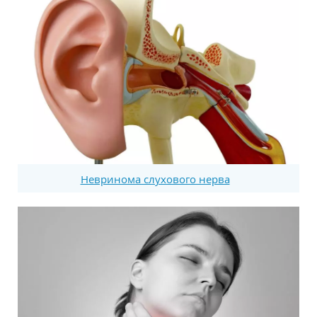
Невринома слухового нерва