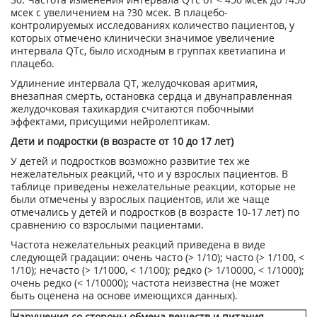
мсек с увеличением на ?30 мсек. В плацебо-
контролируемых исследованиях количество пациентов, у
которых отмечено клинически значимое увеличение
интервала QTc, было исходным в группах кветиапина и
плацебо.
Удлинение интервала QT, желудочковая аритмия,
внезапная смерть, остановка сердца и двунаправленная
желудочковая тахикардия считаются побочными
эффектами, присущими нейролептикам.
Дети и подростки (в возрасте от 10 до 17 лет)
У детей и подростков возможно развитие тех же
нежелательных реакций, что и у взрослых пациентов. В
таблице приведены нежелательные реакции, которые не
были отмечены у взрослых пациентов, или же чаще
отмечались у детей и подростков (в возрасте 10-17 лет) по
сравнению со взрослыми пациентами.
Частота нежелательных реакций приведена в виде
следующей градации: очень часто (> 1/10); часто (> 1/100, <
1/10); нечасто (> 1/1000, < 1/100); редко (> 1/10000, < 1/1000);
очень редко (< 1/10000); частота неизвестна (не может
быть оценена на основе имеющихся данных).
Нарушения со стороны обмена веществ и питания