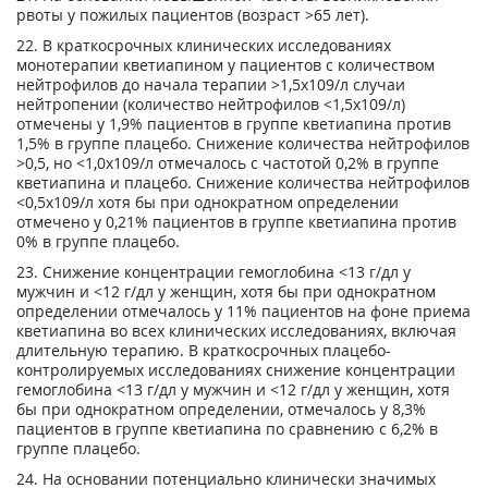
рвоты у пожилых пациентов (возраст >65 лет).
22. В краткосрочных клинических исследованиях
монотерапии кветиапином у пациентов с количеством
нейтрофилов до начала терапии >1,5х10
9
/л случаи
нейтропении (количество нейтрофилов <1,5х10
9
/л)
отмечены у 1,9% пациентов в группе кветиапина против
1,5% в группе плацебо. Снижение количества нейтрофилов
>0,5, но <1,0х10
9
/л отмечалось с частотой 0,2% в группе
кветиапина и плацебо. Снижение количества нейтрофилов
<0,5x10
9
/л хотя бы при однократном определении
отмечено у 0,21% пациентов в группе кветиапина против
0% в группе плацебо.
23. Снижение концентрации гемоглобина <13 г/дл у
мужчин и <12 г/дл у женщин, хотя бы при однократном
определении отмечалось у 11% пациентов на фоне приема
кветиапина во всех клинических исследованиях, включая
длительную терапию. В краткосрочных плацебо-
контролируемых исследованиях снижение концентрации
гемоглобина <13 г/дл у мужчин и <12 г/дл у женщин, хотя
бы при однократном определении, отмечалось у 8,3%
пациентов в группе кветиапина по сравнению с 6,2% в
группе плацебо.
24. На основании потенциально клинически значимых