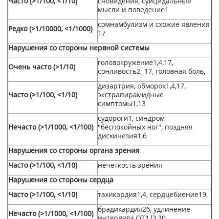
Часто (>1/100, <1/10)
сновидения, суицидальные
мысли и поведение
1
сомнамбулизм и схожие явления
Редко (>1/10000, <1/1000)
17
Нарушения со стороны нервной системы
головокружение
1,4,17
,
Очень часто (>1/10)
сонливость
2; 17
, головная боль,
дизартрия, обморок
1,4,17
,
Часто (>1/100, <1/10)
экстрапирамидные
симптомы
1,
13
судороги
1
, синдром
Нечасто (>1/1000, <1/100)
"беспокойных ног", поздняя
дискинезия
1,
6
Нарушения со стороны органа зрения
Часто (>1/100, <1/10)
нечеткость зрения
Нарушения со стороны сердца
Часто (>1/100, <1/10)
тахикардия
1,
4
, сердцебиение
19
,
брадикардия
26
, удлинение
Нечасто (>1/1000, <1/100)
интервала QT
1,
l
3,30