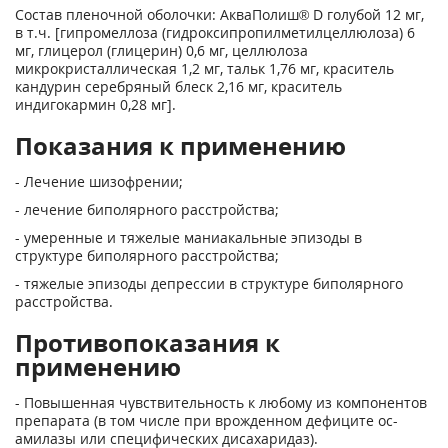
Состав пленочной оболочки: АкваПолиш® D голубой 12 мг,
в т.ч. [гипромеллоза (гидроксипропилметилцеллюлоза) 6
мг, глицерол (глицерин) 0,6 мг, целлюлоза
микрокристаллическая 1,2 мг, тальк 1,76 мг, краситель
кандурин серебряный блеск 2,16 мг, краситель
индигокармин 0,28 мг].
Показания к применению
- Лечение шизофрении;
- лечение биполярного расстройства;
- умеренные и тяжелые маниакальные эпизоды в
структуре биполярного расстройства;
- тяжелые эпизоды депрессии в структуре биполярного
расстройства.
Противопоказания к
применению
- Повышенная чувствительность к любому из компонентов
препарата (в том числе при врожденном дефиците ос-
амилазы или специфических дисахаридаз).