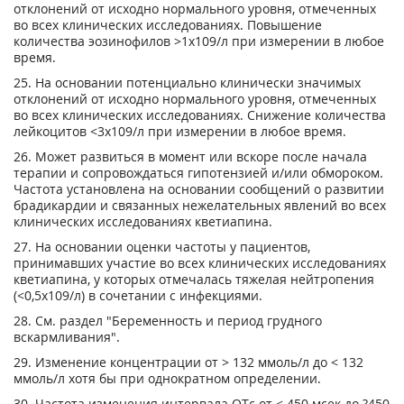
отклонений от исходно нормального уровня, отмеченных
во всех клинических исследованиях. Повышение
количества эозинофилов >1x10
9
/л при измерении в любое
время.
25. На основании потенциально клинически значимых
отклонений от исходно нормального уровня, отмеченных
во всех клинических исследованиях. Снижение количества
лейкоцитов <3х10
9
/л при измерении в любое время.
26. Может развиться в момент или вскоре после начала
терапии и сопровождаться гипотензией и/или обмороком.
Частота установлена на основании сообщений о развитии
брадикардии и связанных нежелательных явлений во всех
клинических исследованиях кветиапина.
27. На основании оценки частоты у пациентов,
принимавших участие во всех клинических исследованиях
кветиапина, у которых отмечалась тяжелая нейтропения
(<0,5х10
9
/л) в сочетании с инфекциями.
28. См. раздел "Беременность и период грудного
вскармливания".
29. Изменение концентрации от > 132 ммоль/л до < 132
ммоль/л хотя бы при однократном определении.
30. Частота изменения интервала QTc от < 450 мсек до ?450