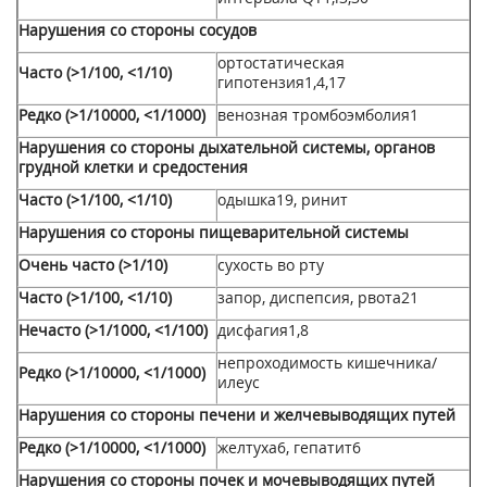
Нарушения со стороны сосудов
ортостатическая
Часто (>1/100, <1/10)
гипотензия
1,
4,
17
Редко (>1/10000, <1/1000)
венозная тромбоэмболия
1
Нарушения со стороны дыхательной системы, органов
грудной клетки и средостения
Часто (>1/100, <1/10)
одышка
19
, ринит
Нарушения со стороны пищеварительной системы
Очень часто (>1/10)
сухость во рту
Часто (>1/100, <1/10)
запор, диспепсия, рвота
21
Нечасто (>1/1000, <1/100)
дисфагия
1,8
непроходимость кишечника/
Редко (>1/10000, <1/1000)
илеус
Нарушения со стороны печени и желчевыводящих путей
Редко (>1/10000, <1/1000)
желтуха
6
, гепатит
6
Нарушения со стороны почек и мочевыводящих путей