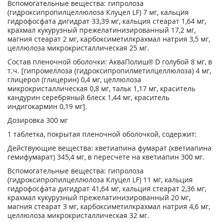
Вспомогательные вещества: гипролоза
(гидроксипропилцеллюлоза Клуцел LF) 7 мг, кальция
гидрофосфата дигидрат 33,39 мг, кальция стеарат 1,64 мг,
крахмал кукурузный прежелатинизированный 17,2 мг,
магния стеарат 2 мг, карбоксиметилкрахмал натрия 3,5 мг,
целлюлоза микрокристаллическая 25 мг.
Состав пленочной оболочки: АкваПолиш® D голубой 8 мг, в
т.ч. [гипромеллоза (гидроксипропилметилцеллюлоза) 4 мг,
глицерол (глицерин) 0,4 мг, целлюлоза
микрокристаллическая 0,8 мг, тальк 1,17 мг, краситель
кандурин серебряный блеск 1,44 мг, краситель
индигокармин 0,19 мг].
Дозировка 300 мг
1 таблетка, покрытая пленочной оболочкой, содержит:
Действующие вещества: кветиапина фумарат (кветиапина
гемифумарат) 345,4 мг, в пересчете на кветиапин 300 мг.
Вспомогательные вещества: гипролоза
(гидроксипропилцеллюлоза Клуцел LF) 11 мг, кальция
гидрофосфата дигидрат 41,64 мг, кальция стеарат 2,36 мг,
крахмал кукурузный прежелатинизированный 20 мг,
магния стеарат 3 мг, карбоксиметилкрахмал натрия 4,6 мг,
целлюлоза микрокристаллическая 32 мг.