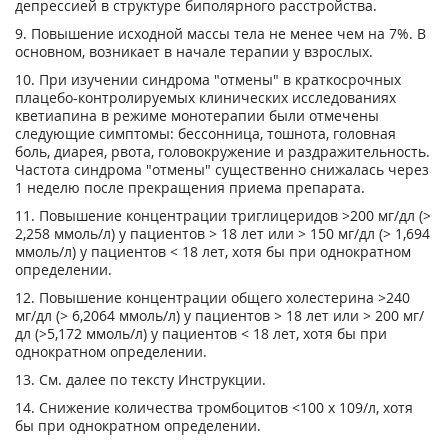
депрессией в структуре биполярного расстройства.
9. Повышение исходной массы тела не менее чем на 7%. В
основном, возникает в начале терапии у взрослых.
10. При изучении синдрома "отмены" в краткосрочных
плацебо-контролируемых клинических исследованиях
кветиапина в режиме монотерапии были отмечены
следующие симптомы: бессонница, тошнота, головная
боль, диарея, рвота, головокружение и раздражительность.
Частота синдрома "отмены" существенно снижалась через
1 неделю после прекращения приема препарата.
11. Повышение концентрации триглицеридов >200 мг/дл (>
2,258 ммоль/л) у пациентов > 18 лет или > 150 мг/дл (> 1,694
ммоль/л) у пациентов < 18 лет, хотя бы при однократном
определении.
12. Повышение концентрации общего холестерина >240
мг/дл (> 6,2064 ммоль/л) у пациентов > 18 лет или > 200 мг/
дл (>5,172 ммоль/л) у пациентов < 18 лет, хотя бы при
однократном определении.
13. См. далее по тексту Инструкции.
14. Снижение количества тромбоцитов <100 х 10
9
/л, хотя
бы при однократном определении.