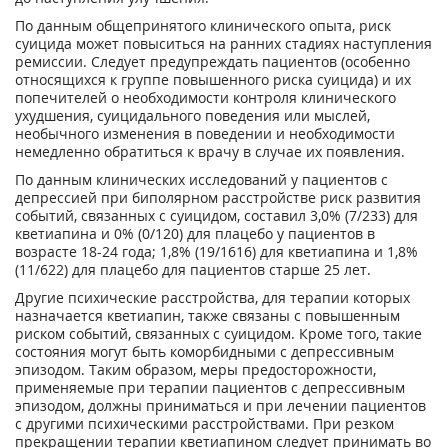
По данным общепринятого клинического опыта, риск
суицида может повыситься на ранних стадиях наступления
ремиссии. Следует предупреждать пациентов (особенно
относящихся к группе повышенного риска суицида) и их
попечителей о необходимости контроля клинического
ухудшения, суицидального поведения или мыслей,
необычного изменения в поведении и необходимости
немедленно обратиться к врачу в случае их появления.
По данным клинических исследований у пациентов с
депрессией при биполярном расстройстве риск развития
событий, связанных с суицидом, составил 3,0% (7/233) для
кветиапина и 0% (0/120) для плацебо у пациентов в
возрасте 18-24 года; 1,8% (19/1616) для кветиапина и 1,8%
(11/622) для плацебо для пациентов старше 25 лет.
Другие психические расстройства, для терапии которых
назначается кветиапин, также связаны с повышенным
риском событий, связанных с суицидом. Кроме того, такие
состояния могут быть коморбидными с депрессивным
эпизодом. Таким образом, меры предосторожности,
применяемые при терапии пациентов с депрессивным
эпизодом, должны приниматься и при лечении пациентов
с другими психическими расстройствами. При резком
прекращении терапии кветиапином следует принимать во