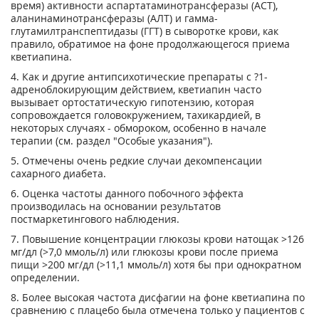
время) активности аспартатаминотрансферазы (ACT),
аланинаминотрансферазы (АЛТ) и гамма-
глутамилтранспептидазы (ГГТ) в сыворотке крови, как
правило, обратимое на фоне продолжающегося приема
кветиапина.
4. Как и другие антипсихотические препараты с ?
1
-
адреноблокирующим действием, кветиапин часто
вызывает ортостатическую гипотензию, которая
сопровождается головокружением, тахикардией, в
некоторых случаях - обмороком, особенно в начале
терапии (см. раздел "Особые указания").
5. Отмечены очень редкие случаи декомпенсации
сахарного диабета.
6. Оценка частоты данного побочного эффекта
производилась на основании результатов
постмаркетингового наблюдения.
7. Повышение концентрации глюкозы крови натощак >126
мг/дл (>7,0 ммоль/л) или глюкозы крови после приема
пищи >200 мг/дл (>11,1 ммоль/л) хотя бы при однократном
определении.
8. Более высокая частота дисфагии на фоне кветиапина по
сравнению с плацебо была отмечена только у пациентов с