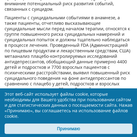
внимание потенциальный риск развития событий,
связанных с суицидом.
Пациенты с суицидальными событиями в анамнезе, а
также пациенты, отчетливо высказывающие
суицидальные мысли перед началом терапии, относятся к
группе повышенного риска суицидальных намерений и
суицидальных попыток и должны тщательно наблюдаться
в процессе лечения. Проведенный FDA (Администрацией
по пищевым продуктам и лекарственным средствам, США)
метаанализ плацебо-контролируемых исследований
антидепрессантов, обобщающий данные примерно 4400
детей и подростков и 7700 взрослых пациентов с
психическими расстройствами, выявил повышенный риск
суицидального поведения на фоне антидепрессантов по
сравнению с плацебо у детей, подростков и взрослых
пациентов в возрасте до 25 лет. Данный метаанализ не
Этот веб-сайт использует файлы cookie, которые
включает исследования, где использовался кветиапин (см.
необходимы для Вашего удобства при пользовании сайтом
раздел "Фармакодинамика").
и для статистических данных о посещаемости сайта. Нажав
По данным кратковременных плацебо-контролируемых
«Принимаю», вы соглашаетесь на использование файлов
исследований по всем показаниям и во всех возрастных
cookie.
группах частота событий, связанных с суицидом, составила
0,8% как для кветиапина (76/9327), так и для плацебо
Принимаю
(37/4845).