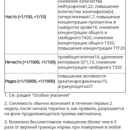
снижение количества
нейтрофилов
1,
22
, повышение
количества эозинофилов
24
,
Часто (>1/100, <1/10)
гипергликемия
1,
7
, повышение
концентрации пролактина в
сыворотке крови
16
, снижение
концентрации общего и
свободного Т4
20
, снижение
концентрации общего Т3
20
,
повышение концентрации ТТГ
20
тромбоцитопения
14
, удлинение
Нечасто (>1/1000, <1/100)
интервала QT
1,
13
, снижение
концентрации свободного Т3
20
повышение активности
Редко (>1/10000, <1/1000)
креатинфосфокиназы
15
,
агранулоцитоз
27
1. См. раздел "Особые указания"
2. Сонливость обычно возникает в течение первых 2
недель после начала терапии и, как правило, разрешается
на фоне продолжающегося приема кветиапина.
3. Возможно бессимптомное повышение (более чем в 3
раза от верхней границы нормы при измерении в любое