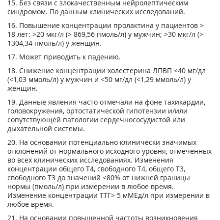
15. Без связи с злокачественным нейролептическим
синдромом. По данным клинических исследований.
16. Повышение концентрации пролактина у пациентов >
18 лет: >20 мкг/л (> 869,56 пмоль/л) у мужчин; >30 мкг/л (>
1304,34 пмоль/л) у женщин.
17. Может приводить к падению.
18. Снижение концентрации холестерина ЛПВП <40 мг/дл
(<1,03 ммоль/л) у мужчин и <50 мг/дл (<1,29 ммоль/л) у
женщин.
19. Данные явления часто отмечали на фоне тахикардии,
головокружения, ортостатической гипотензии и/или
сопутствующей патологии сердечно­сосудистой или
дыхательной системы.
20. На основании потенциально клинически значимых
отклонений от нормального исходного уровня, отмеченных
во всех клинических исследованиях. Изменения
концентрации общего Т4, свободного Т4, общего Т3,
свободного Т3 до значений <80% от нижней границы
нормы (пмоль/л) при измерении в любое время.
Изменение концентрации ТТГ> 5 мМЕд/л при измерении в
любое время.
21. На основании повышенной частоты возникновения