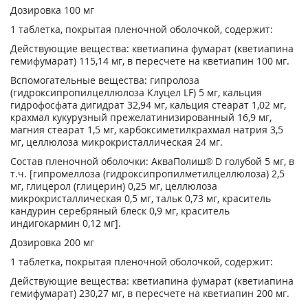
Дозировка 100 мг
1 таблетка, покрытая пленочной оболочкой, содержит:
Действующие вещества: кветиапина фумарат (кветиапина
гемифумарат) 115,14 мг, в пересчете на кветиапин 100 мг.
Вспомогательные вещества: гипролоза
(гидроксипропилцеллюлоза Клуцел LF) 5 мг, кальция
гидрофосфата дигидрат 32,94 мг, кальция стеарат 1,02 мг,
крахмал кукурузный прежелатинизированный 16,9 мг,
магния стеарат 1,5 мг, карбоксиметилкрахмал натрия 3,5
мг, целлюлоза микрокристаллическая 24 мг.
Состав пленочной оболочки: АкваПолиш® D голубой 5 мг, в
т.ч. [гипромеллоза (гидроксипропилметилцеллюлоза) 2,5
мг, глицерол (глицерин) 0,25 мг, целлюлоза
микрокристаллическая 0,5 мг, тальк 0,73 мг, краситель
кандурин серебряный блеск 0,9 мг, краситель
индигокармин 0,12 мг].
Дозировка 200 мг
1 таблетка, покрытая пленочной оболочкой, содержит:
Действующие вещества: кветиапина фумарат (кветиапина
гемифумарат) 230,27 мг, в пересчете на кветиапин 200 мг.