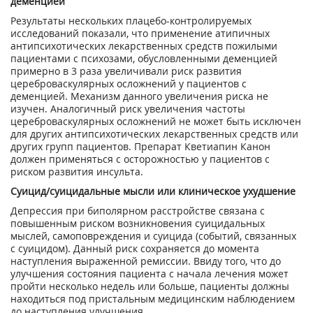
деменцией
Результаты нескольких плацебо-контролируемых
исследований показали, что применение атипичных
антипсихотических лекарственных средств пожилыми
пациентами с психозами, обусловленными деменцией
примерно в 3 раза увеличивали риск развития
цереброваскулярных осложнений у пациентов с
деменцией. Механизм данного увеличения риска не
изучен. Аналогичный риск увеличения частоты
цереброваскулярных осложнений не может быть исключен
для других антипсихотических лекарственных средств или
других групп пациентов. Препарат Кветиапин Канон
должен применяться с осторожностью у пациентов с
риском развития инсульта.
Суицид/суицидальные мысли или клиническое ухудшение
Депрессия при биполярном расстройстве связана с
повышенным риском возникновения суицидальных
мыслей, самоповреждения и суицида (событий, связанных
с суицидом). Данный риск сохраняется до момента
наступления выраженной ремиссии. Ввиду того, что до
улучшения состояния пациента с начала лечения может
пройти несколько недель или больше, пациенты должны
находиться под пристальным медицинским наблюдением
до наступления улучшения.