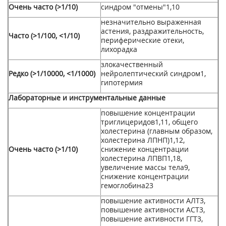
Очень часто (>1/10)
синдром "отмены"
1,
10
незначительно выраженная
астения, раздражительность,
Часто (>1/100, <1/10)
периферические отеки,
лихорадка
злокачественный
Редко (>1/10000, <1/1000)
нейролептический синдром
1
,
гипотермия
Лабораторные и инструментальные данные
повышение концентрации
триглицеридов
1,11
, общего
холестерина (главным образом,
холестерина ЛПНП)
1,12
,
Очень часто (>1/10)
снижение концентрации
холестерина ЛПВП
1,18
,
увеличение массы тела
9
,
снижение концентрации
гемоглобина
23
повышение активности АЛТ
3
,
повышение активности ACT
3
,
повышение активности ГГТ
3
,