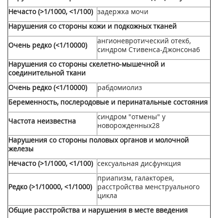
Нечасто (>1/1000, <1/100)
задержка мочи
Нарушения со стороны кожи и подкожных тканей
ангионевротический отек
6
,
Очень редко (<1/10000)
синдром Стивенса-Джонсона
6
Нарушения со стороны скелетно-мышечной и
соединительной ткани
Очень редко (<1/10000)
рабдомиолиз
Беременность, послеродовые и перинатальные состояния
синдром "отмены" у
Частота неизвестна
новорожденных
28
Нарушения со стороны половых органов и молочной
железы
Нечасто (>1/1000, <1/100)
сексуальная дисфункция
приапизм, галакторея,
Редко (>1/10000, <1/1000)
расстройства менструального
цикла
Общие расстройства и нарушения в месте введения