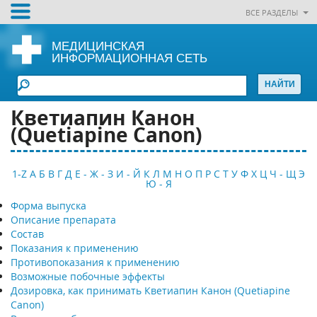
ВСЕ РАЗДЕЛЫ
МЕДИЦИНСКАЯ
ИНФОРМАЦИОННАЯ СЕТЬ
Кветиапин Канон
(Quetiapine Canon)
1-Z
А
Б
В
Г
Д
Е - Ж - З
И - Й
К
Л
М
Н
О
П
Р
С
Т
У
Ф
Х
Ц
Ч - Щ
Э
Ю - Я
Форма выпуска
Описание препарата
Состав
Показания к применению
Противопоказания к применению
Возможные побочные эффекты
Дозировка, как принимать Кветиапин Канон (Quetiapine
Canon)