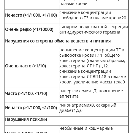
плазме крови
снижение концентрации
Нечасто (>1/1000, <1/100)
свободного Т3 в плазме крови
20
синдром неадекватной секреции
Очень редко (<1/10000)
антидиуретического гормона
Нарушения со стороны обмена веществ и питания
повышение концентрации ТГ в
сыворотке крови
1,
11
, общего
холестерина (главным образом,
Очень часто (>1/10)
холестерина ЛПНП)
1,12
,
снижение концентрации
холестерина ЛПВП
1,18
в плазме
крови, увеличение массы тела
9
гипергликемия
1,
7
, повышение
Часто (>1/100, <1/10)
аппетита
гинонатриемия
9
, сахарный
Нечасто (>1/1000, <1/100)
диабет
1,
5,
6
Нарушения психики
необычные и кошмарные