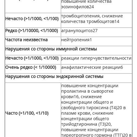
повышение количества
эозинофилов
24
тромбоцитопения, снижение
Нечасто (>1/1000, <1/100)
количества тромбоцитов
14
Редко (>1/10000, <1/1000)
агранулоцитоз
27
Частота неизвестна
нейтропения
1
Нарушения со стороны иммунной системы
Нечасто (>1/1000, <1/100)
реакции гиперчувствительности
Очень редко (< 1/10000)
анафилактические реакции
6
Нарушения со стороны эндокринной системы
повышение концентрации
пролактина в сыворотке
крови
16
, снижение
концентрации общего и
свободного тироксина (Т4)
20
в
Часто (>1/100, <1/10)
плазме крови, снижение
концентрации общего
трийодтиронина (Т3)
20
,
повышение концентрации
тиреотропного гормона (ТТГ)
20
в