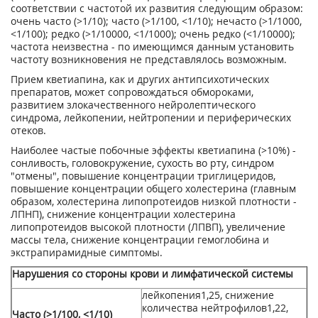
соответствии с частотой их развития следующим образом:
очень часто (>1/10); часто (>1/100, <1/10); нечасто (>1/1000,
<1/100); редко (>1/10000, <1/1000); очень редко (<1/10000);
частота неизвестна - по имеющимся данным установить
частоту возникновения не представлялось возможным.
Прием кветиапина, как и других антипсихотических
препаратов, может сопровождаться обмороками,
развитием злокачественного нейролептического
синдрома, лейкопении, нейтропении и периферических
отеков.
Наиболее частые побочные эффекты кветиапина (>10%) -
сонливость, головокружение, сухость во рту, синдром
"отмены", повышение концентрации триглицеридов,
повышение концентрации общего холестерина (главным
образом, холестерина липопротеидов низкой плотности -
ЛПНП), снижение концентрации холестерина
липопротеидов высокой плотности (ЛПВП), увеличение
массы тела, снижение концентрации гемоглобина и
экстрапирамидные симптомы.
Нарушения со стороны крови и лимфатической системы
лейкопения
1,
25
, снижение
количества нейтрофилов
1,
22
,
Часто (>1/100, <1/10)