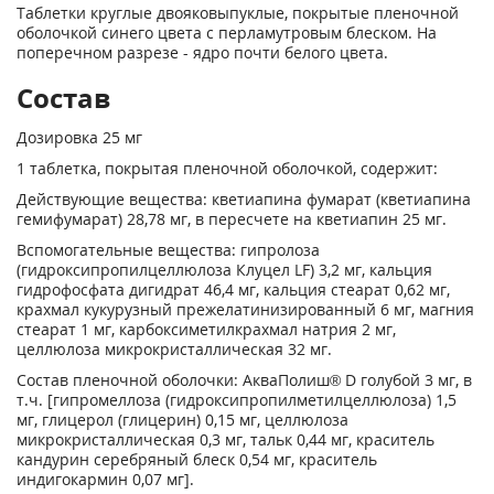
Таблетки круглые двояковыпуклые, покрытые пленочной
оболочкой синего цвета с перламутровым блеском. На
поперечном разрезе - ядро почти белого цвета.
Состав
Дозировка 25 мг
1 таблетка, покрытая пленочной оболочкой, содержит:
Действующие вещества: кветиапина фумарат (кветиапина
гемифумарат) 28,78 мг, в пересчете на кветиапин 25 мг.
Вспомогательные вещества: гипролоза
(гидроксипропилцеллюлоза Клуцел LF) 3,2 мг, кальция
гидрофосфата дигидрат 46,4 мг, кальция стеарат 0,62 мг,
крахмал кукурузный прежелатинизированный 6 мг, магния
стеарат 1 мг, карбоксиметилкрахмал натрия 2 мг,
целлюлоза микрокристаллическая 32 мг.
Состав пленочной оболочки: АкваПолиш® D голубой 3 мг, в
т.ч. [гипромеллоза (гидроксипропилметилцеллюлоза) 1,5
мг, глицерол (глицерин) 0,15 мг, целлюлоза
микрокристаллическая 0,3 мг, тальк 0,44 мг, краситель
кандурин серебряный блеск 0,54 мг, краситель
индигокармин 0,07 мг].