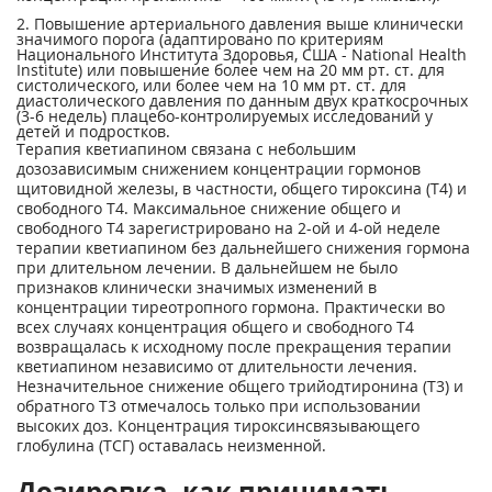
2. Повышение артериального давления выше клинически
значимого порога (адаптировано по критериям
Национального Института Здоровья, США - National Health
Institute) или повышение более чем на 20 мм рт. ст. для
систолического, или более чем на 10 мм рт. ст. для
диастолического давления по данным двух краткосрочных
(3-6 недель) плацебо-контролируемых исследований у
детей и подростков.
Терапия кветиапином связана с небольшим
дозозависимым снижением концентрации гормонов
щитовидной железы, в частности, общего тироксина (Т4) и
свободного Т4. Максимальное снижение общего и
свободного Т4 зарегистрировано на 2-ой и 4-ой неделе
терапии кветиапином без дальнейшего снижения гормона
при длительном лечении. В дальнейшем не было
признаков клинически значимых изменений в
концентрации тиреотропного гормона. Практически во
всех случаях концентрация общего и свободного Т4
возвращалась к исходному после прекращения терапии
кветиапином независимо от длительности лечения.
Незначительное снижение общего трийодтиронина (Т3) и
обратного Т3 отмечалось только при использовании
высоких доз. Концентрация тироксинсвязывающего
глобулина (ТСГ) оставалась неизменной.
Дозировка, как принимать