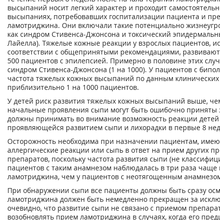
высыпаний носит легкий характер и проходит самостоятельн
высыпаниях, потребовавших госпитализации пациента и п
ламотриджина. Они включали такие потенциально жизнеуг
как синдром Стивенса-Джонсона и токсический эпидермальн
Лайелла). Тяжелые кожные реакции у взрослых пациентов, 
соответствии с общепринятыми рекомендациями, развиваютс
500 пациентов с эпилепсией. Примерно в половине этих слу
синдром Стивенса-Джонсона (1 на 1000). У пациентов с бип
частота тяжелых кожных высыпаний по данным клинических 
приблизительно 1 на 1000 пациентов.
У детей риск развития тяжелых кожных высыпаний выше, чем
начальные проявления сыпи могут быть ошибочно приняты 
должны принимать во внимание возможность реакции детей 
проявляющейся развитием сыпи и лихорадки в первые 8 нед
Осторожность необходима при назначении пациентам, име
аллергические реакции или сыпь в ответ на прием других п
препаратов, поскольку частота развития сыпи (не классифиц
пациентов с таким анамнезом наблюдалась в три раза чаще
ламотриджина, чем у пациентов с неотягощенным анамнезо
При обнаружении сыпи все пациенты должны быть сразу ос
ламотриджина должен быть немедленно прекращен за исключ
очевидно, что развитие сыпи не связано с приемом препара
возобновлять прием ламотриджина в случаях, когда его пр