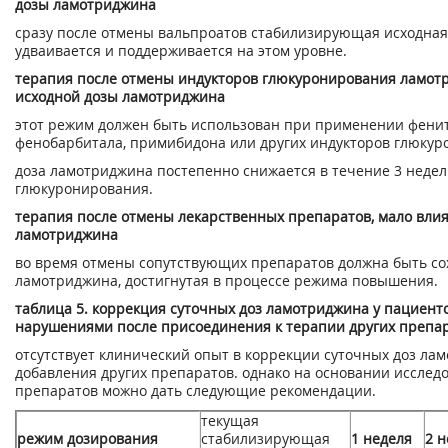
дозы ламотриджина
сразу после отмены вальпроатов стабилизирующая исходна
удваивается и поддерживается на этом уровне.
терапия после отмены индукторов глюкуронирования ламотр
исходной дозы ламотриджина
этот режим должен быть использован при применении фенит
фенобарбитала, примибидона или других индукторов глюку
доза ламотриджина постепенно снижается в течение 3 недел
глюкуронирования.
терапия после отмены лекарственных препаратов, мало вл
ламотриджина
во время отмены сопутствующих препаратов должна быть со
ламотриджина, достигнутая в процессе режима повышения.
таблица 5. коррекция суточных доз ламотриджина у пациен
нарушениями после присоединения к терапии других препа
отсутствует клинический опыт в коррекции суточных доз ла
добавления других препаратов. однако на основании иссле
препаратов можно дать следующие рекомендации.
текущая
режим дозирования
стабилизирующая
1 неделя
2 н