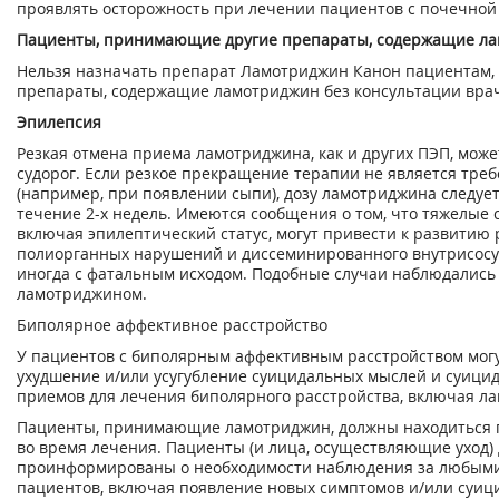
проявлять осторожность при лечении пациентов с почечной
Пациенты, принимающие другие препараты, содержащие л
Нельзя назначать препарат Ламотриджин Канон пациентам,
препараты, содержащие ламотриджин без консультации вра
Эпилепсия
Резкая отмена приема ламотриджина, как и других ПЭП, мож
судорог. Если резкое прекращение терапии не является тре
(например, при появлении сыпи), дозу ламотриджина следуе
течение 2-х недель. Имеются сообщения о том, что тяжелые
включая эпилептический статус, могут привести к развитию
полиорганных нарушений и диссеминированного внутрисосу
иногда с фатальным исходом. Подобные случаи наблюдались
ламотриджином.
Биполярное аффективное расстройство
У пациентов с биполярным аффективным расстройством могу
ухудшение и/или усугубление суицидальных мыслей и суици
приемов для лечения биполярного расстройства, включая л
Пациенты, принимающие ламотриджин, должны находиться 
во время лечения. Пациенты (и лица, осуществляющие уход)
проинформированы о необходимости наблюдения за любыми
пациентов, включая появление новых симптомов и/или суи