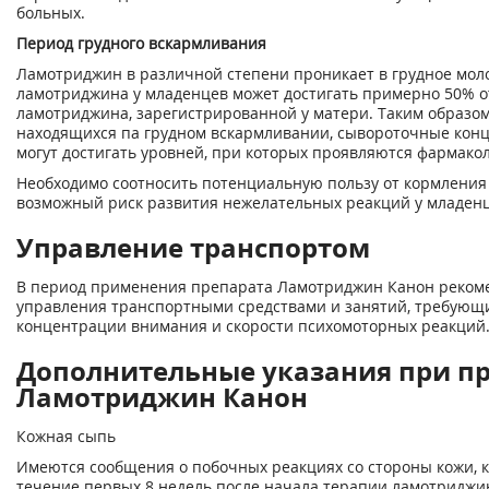
больных.
Период грудного вскармливания
Ламотриджин в различной степени проникает в грудное мол
ламотриджина у младенцев может достигать примерно 50% 
ламотриджина, зарегистрированной у матери. Таким образом,
находящихся па грудном вскармливании, сывороточные кон
могут достигать уровней, при которых проявляются фармако
Необходимо соотносить потенциальную пользу от кормления
возможный риск развития нежелательных реакций у младенц
Управление транспортом
В период применения препарата Ламотриджин Канон рекоме
управления транспортными средствами и занятий, требую
концентрации внимания и скорости психомоторных реакций
Дополнительные указания при п
Ламотриджин Канон
Кожная сыпь
Имеются сообщения о побочных реакциях со стороны кожи, к
течение первых 8 недель после начала терапии ламотриджи