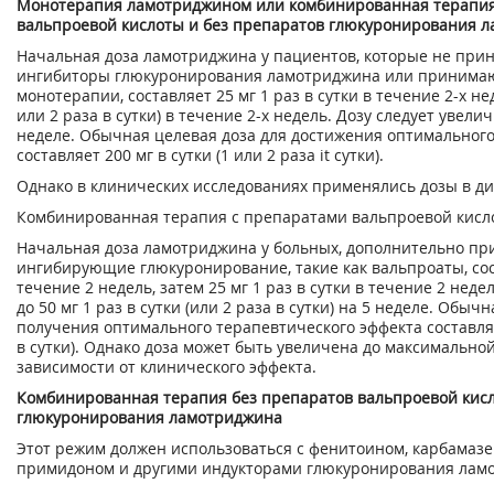
Монотерапия ламотриджином или комбинированная терапия
вальпроевой кислоты и без препаратов глюкуронирования 
Начальная доза ламотриджина у пациентов, которые не при
ингибиторы глюкуронирования ламотриджина или принимаю
монотерапии, составляет 25 мг 1 раз в сутки в течение 2-х нед
или 2 раза в сутки) в течение 2-х недель. Дозу следует увелич
неделе. Обычная целевая доза для достижения оптимального
составляет 200 мг в сутки (1 или 2 раза it сутки).
Однако в клинических исследованиях применялись дозы в диа
Комбинированная терапия с препаратами вальпроевой кисл
Начальная доза ламотриджина у больных, дополнительно п
ингибирующие глюкуронирование, такие как вальпроаты, сос
течение 2 недель, затем 25 мг 1 раз в сутки в течение 2 неде
до 50 мг 1 раз в сутки (или 2 раза в сутки) на 5 неделе. Обыч
получения оптимального терапевтического эффекта составляет
в сутки). Однако доза может быть увеличена до максимальной
зависимости от клинического эффекта.
Комбинированная терапия без препаратов вальпроевой кисл
глюкуронирования ламотриджина
Этот режим должен использоваться с фенитоином, карбамаз
примидоном и другими индукторами глюкуронирования лам