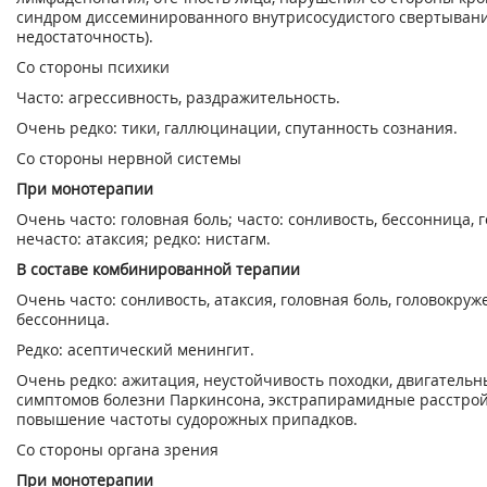
синдром диссеминированного внутрисосудистого свертывани
недостаточность).
Со стороны психики
Часто: агрессивность, раздражительность.
Очень редко: тики, галлюцинации, спутанность сознания.
Со стороны нервной системы
При монотерапии
Очень часто: головная боль; часто: сонливость, бессонница, 
нечасто: атаксия; редко: нистагм.
В составе комбинированной терапии
Очень часто: сонливость, атаксия, головная боль, головокруже
бессонница.
Редко: асептический менингит.
Очень редко: ажитация, неустойчивость походки, двигательн
симптомов болезни Паркинсона, экстрапирамидные расстройс
повышение частоты судорожных припадков.
Со стороны органа зрения
При монотерапии