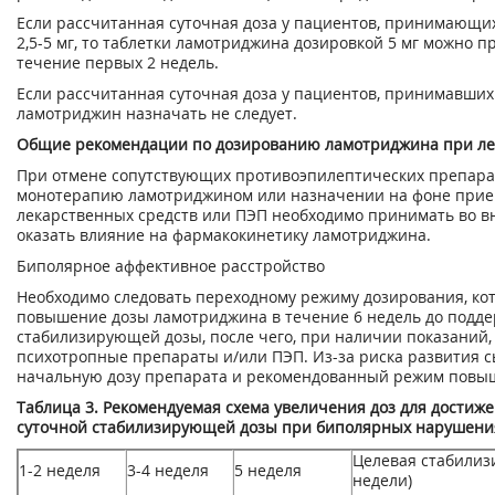
Если рассчитанная суточная доза у пациентов, принимающих
2,5-5 мг, то таблетки ламотриджина дозировкой 5 мг можно п
течение первых 2 недель.
Если рассчитанная суточная доза у пациентов, принимавших 
ламотриджин назначать не следует.
Общие рекомендации по дозированию ламотриджина при л
При отмене сопутствующих противоэпилептических препарат
монотерапию ламотриджином или назначении на фоне прие
лекарственных средств или ПЭП необходимо принимать во вн
оказать влияние на фармакокинетику ламотриджина.
Биполярное аффективное расстройство
Необходимо следовать переходному режиму дозирования, ко
повышение дозы ламотриджина в течение 6 недель до под
стабилизирующей дозы, после чего, при наличии показаний,
психотропные препараты и/или ПЭП. Из-за риска развития 
начальную дозу препарата и рекомендованный режим повыш
Таблица 3. Рекомендуемая схема увеличения доз для дости
суточной стабилизирующей дозы при биполярных нарушения
Целевая стабилиз
1-2 неделя
3-4 неделя
5 неделя
недели)