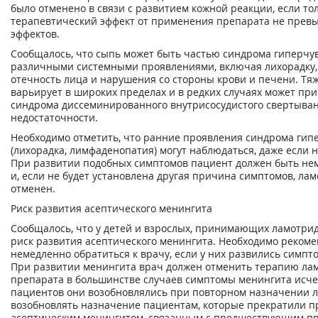
было отменено в связи с развитием кожной реакции, если т
терапевтический эффект от применения препарата не прев
эффектов.
Сообщалось, что сыпь может быть частью синдрома гиперчув
различными системными проявлениями, включая лихорадку
отечность лица и нарушения со стороны крови и печени. Тя
варьирует в широких пределах и в редких случаях может пр
синдрома диссеминированного внутрисосудистого свертыван
недостаточности.
Необходимо отметить, что ранние проявления синдрома гип
(лихорадка, лимфаденопатия) могут наблюдаться, даже если 
При развитии подобных симптомов пациент должен быть не
и, если не будет установлена другая причина симптомов, л
отменен.
Риск развития асептического менингита
Сообщалось, что у детей и взрослых, принимающих ламотр
риск развития асептического менингита. Необходимо реком
немедленно обратиться к врачу, если у них развились симпт
При развитии менингита врач должен отменить терапию ла
препарата в большинстве случаев симптомы менингита исчез
пациентов они возобновлялись при повторном назначении л
возобновлять назначение пациентам, которые прекратили пр
асептическим менингитом, связанным с предшествующим п