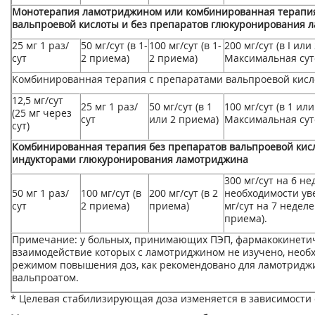
Монотерапия ламотриджином или комбинированная терапия
вальпроевой кислоты и без препаратов глюкуронирования 
25 мг 1 раз/
50 мг/сут (в 1-
100 мг/сут (в 1-
200 мг/сут (в I или
сут
2 приема)
2 приема)
Максимальная суто
Комбинированная терапия с препаратами вальпроевой кис
12,5 мг/сут
25 мг 1 раз/
50 мг/сут (в 1
100 мг/сут (в 1 ил
(25 мг через
сут
или 2 приема)
Максимальная суто
сут)
Комбинированная терапия без препаратов вальпроевой кисл
индукторами глюкуронирования ламотриджина
300 мг/сут на 6 н
50 мг 1 раз/
100 мг/сут (в
200 мг/сут (в 2
необходимости уве
сут
2 приема)
приема)
мг/сут на 7 неделе
приема).
Примечание: у больных, принимающих ПЭП, фармакокинети
взаимодействие которых с ламотриджином не изучено, необ
режимом повышения доз, как рекомендовано для ламотриджи
вальпроатом.
* Целевая стабилизирующая доза изменяется в зависимости 