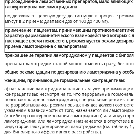
присоединение лекарственных препаратов, мало влияющих
глюкуронирование ламотриджина
поддерживают целевую дозу, достигнутую в процессе режим
мг/сут в 2 приема; диапазон доз от 100 до 400 мг).
примечание: пациентам, принимающим противоэпилептиче
характер фармакокинетического взаимодействия которых с 
настоящее время неизвестен, рекомендуется режим дозирова
приеме ламотриджина с вальпроатами.
прекращение терапии ламотриджином у пациентов с бипол
препарат ламотриджин каной можно отменять сразу, без пос
общие рекомендации по дозированию ламотриджина у особы
женщины, принимающие гормональные контрацептивы:
а) назначение ламотриджина пациентам, уже принимающим
контрацептивы: несмотря на то, что пероральные гормонал
повышают клиренс ламотриджина, специальные режимы по
не разрабатывались. режим повышения доз должен соответ
указаниям в зависимости от того, назначается ли ламотридж
(ингибитор глюкуронирования ламотриджина) или индуктор
ламотриджина; или ламотриджин назначается в отсутствие 
индукторов глюкуронирования ламотриджина (см. таблицу 1 
для биполярного аффективного расстройства).