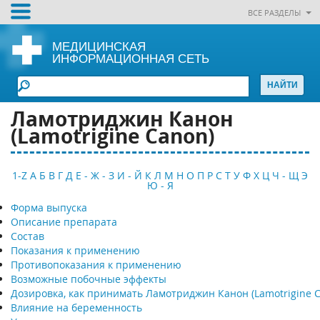
ВСЕ РАЗДЕЛЫ
МЕДИЦИНСКАЯ
ИНФОРМАЦИОННАЯ СЕТЬ
Ламотриджин Канон
(Lamotrigine Canon)
1-Z
А
Б
В
Г
Д
Е - Ж - З
И - Й
К
Л
М
Н
О
П
Р
С
Т
У
Ф
Х
Ц
Ч - Щ
Э
Ю - Я
Форма выпуска
Описание препарата
Состав
Показания к применению
Противопоказания к применению
Возможные побочные эффекты
Дозировка, как принимать Ламотриджин Канон (Lamotrigine 
Влияние на беременность