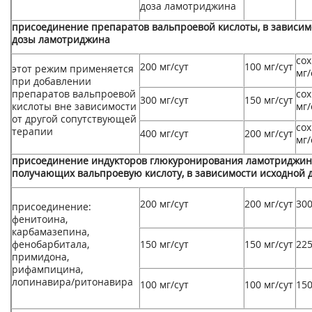
доза ламотриджина
присоединение препаратов вальпроевой кислоты, в зависим
дозы ламотриджина
сох
200 мг/сут
100 мг/сут
этот режим применяется
мг/
при добавлении
препаратов вальпроевой
сох
300 мг/сут
150 мг/сут
кислоты вне зависимости
мг/
от другой сопутствующей
сох
терапии
400 мг/сут
200 мг/сут
мг/
присоединение индукторов глюкуронирования ламотриджина
получающих вальпроевую кислоту, в зависимости исходной
200 мг/сут
200 мг/сут
300
присоединение:
фенитоина,
карбамазепина,
фенобарбитала,
150 мг/сут
150 мг/сут
225
примидона,
рифампицина,
лопинавира/ритонавира
100 мг/сут
100 мг/сут
150