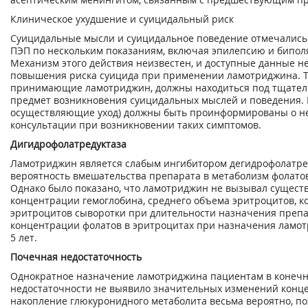
Клиническое ухудшение и суицидальный риск
Суицидальные мысли и суицидальное поведение отмечались
ПЭП по нескольким показаниям, включая эпилепсию и бипол
Механизм этого действия неизвестен, и доступные данные 
повышения риска суицида при применении ламотриджина. Т
принимающие ламотриджин, должны находиться под тщате
предмет возникновения суицидальных мыслей и поведения. 
осуществляющие уход) должны быть проинформированы о н
консультации при возникновении таких симптомов.
Дигидрофолатредуктаза
Ламотриджин является слабым ингибитором дегидрофолатред
вероятность вмешательства препарата в метаболизм фолато
Однако было показано, что ламотриджин не вызывал сущес
концентрации гемоглобина, среднего объема эритроцитов, 
эритроцитов сыворотки при длительности назначения препар
концентрации фолатов в эритроцитах при назначения ламо
5 лет.
Почечная недостаточность
Однократное назначение ламотриджина пациентам в конечн
недостаточности не выявило значительных изменений конц
накопление глюкуронидного метаболита весьма вероятно, п