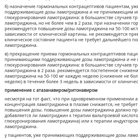
б) назначение гормональных контрацептивов пациентам, 
поддерживающие дозы ламотриджина и не принимающим и
глюкуронирования ламотриджина: в большинстве случаев т
ламотриджина, но не более чем в 2 раза. при назначении г
рекомендуется повышение дозы ламотриджина на 50-100 мг/
зависимости от клинической картины. не рекомендуется пре
клиническое состояние пациента не требует дальнейшего п
ламотриджина.
в) прекращение приема гормональных контрацептивов паци
принимающими поддерживающие дозы ламотриджина и не
глюкуронирования ламотриджина: в большинстве случаев тр
ламотриджина в 2 раза. рекомендуется постепенное снижени
ламотриджина на 50-100 мг каждую неделю (снижение не бол
неделю) в течение более 3 недель в зависимости от клиниче
применение с атазанавиром/ритонавиром
несмотря на тот факт, что при одновременном применении 
концентрация ламотриджина в плазме снижается, не требуе
повышения дозы. повышение дозы ламотриджина должно пров
добавляется ли ламотриджин к терапии вальпроевой кислот
глюкуронирования ламотриджина) или к терапии индукторо
ламотриджина.
у пациентов, уже принимающих поддерживающие дозы ламо