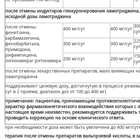
после отмены индукторов глюкуронирования ламотриджина, 
исходной дозы ламотриджина
30
после отмены:
400 мг/сут
400 мг/сут
су
фенитоина,
карбамазепина,
22
фенобарбитала,
300 мг/сут
300 мг/сут
су
примидона,
рифампицина,
15
200 мг/сут
200 мг/сут
лопинавира/ ритонавира
су
после отмены лекарственных препаратов, мало влияющих н
ламотриджина
поддерживают целевую дозу, достигнутую в процессе режим
сут в 2 приема; диапазон доз от 100 до 400 мг)
примечание: пациентам, принимающим противоэпилептиче
характер фармакокинетического взаимодействия которых с 
настоящее время неизвестен, рекомендуется поддерживать 
проводить коррекцию на основе клинического ответа.
при необходимости доза может быть увеличена до 400 мг/сут
терапия после отмены препаратов вальпроевой кислоты, в з