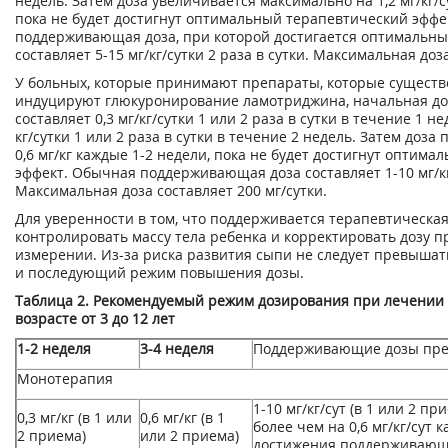
недель. Затем доза увеличивается максимально на 1,2 мг/кг/с
пока не будет достигнут оптимальный терапевтический эффе
поддерживающая доза, при которой достигается оптимальны
составляет 5-15 мг/кг/сутки 2 раза в сутки. Максимальная доза
У больных, которые принимают препараты, которые существ
индуцируют глюкуронирование ламотриджина, начальная д
составляет 0,3 мг/кг/сутки 1 или 2 раза в сутки в течение 1 не
кг/сутки 1 или 2 раза в сутки в течение 2 недель. Затем доз
0,6 мг/кг каждые 1-2 недели, пока не будет достигнут оптим
эффект. Обычная поддерживающая доза составляет 1-10 мг/кг/
Максимальная доза составляет 200 мг/сутки.
Для уверенности в том, что поддерживается терапевтическая
контролировать массу тела ребенка и корректировать дозу п
измерении. Из-за риска развития сыпи не следует превышат
и последующий режим повышения дозы.
Таблица 2. Рекомендуемый режим дозирования при лечении 
возрасте от 3 до 12 лет
1-2 неделя
3-4 неделя
Поддерживающие дозы пре
Монотерапия
1-10 мг/кг/сут (в 1 или 2 п
0,3 мг/кг (в 1 или
0,6 мг/кг (в 1
более чем на 0,6 мг/кг/сут 
2 приема)
или 2 приема)
достижения поддерживающ