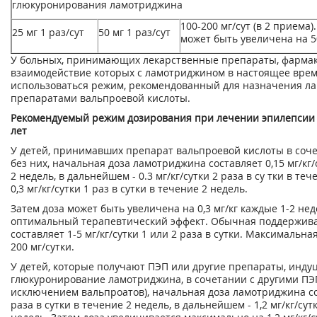
глюкуронирования ламотриджина
100-200 мг/сут (в 2 приема
25 мг 1 раз/сут
50 мг 1 раз/сут
может быть увеличена на 5
У больных, принимающих лекарственные препараты, фарма
взаимодействие которых с ламотриджином в настоящее врем
использоваться режим, рекомендованный для назначения л
препаратами вальпроевой кислоты.
Рекомендуемый режим дозирования при лечении эпилепсии у 
лет
У детей, принимавших препарат вальпроевой кислоты в соч
без них, начальная доза ламотриджина составляет 0,15 мг/кг/с
2 недель, в дальнейшем - 0.3 мг/кг/сутки 2 раза в су тки в т
0,3 мг/кг/сутки 1 раз в сутки в течение 2 недель.
Затем доза может быть увеличена на 0,3 мг/кг каждые 1-2 нед
оптимальный терапевтический эффект. Обычная поддержив
составляет 1-5 мг/кг/сутки 1 или 2 раза в сутки. Максимальна
200 мг/сутки.
У детей, которые получают ПЭП или другие препараты, инд
глюкуронирование ламотриджина, в сочетании с другими ПЭП
исключением вальпроатов), начальная доза ламотриджина сост
раза в сутки в течение 2 недель, в дальнейшем - 1,2 мг/кг/сут