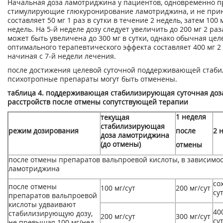
Начальная доза ламотриджина у пациентов, одновременно 
стимулирующие глюкуронирование ламотриджина, и не при
составляет 50 мг 1 раз в сутки в течение 2 недель, затем 100 
недель. На 5-й неделе дозу следует увеличить до 200 мг 2 раза
может быть увеличена до 300 мг в сутки, однако обычная цел
оптимального терапевтического эффекта составляет 400 мг 2 р
начиная с 7-й недели лечения.
после достижения целевой суточной поддерживающей стаб
психотропные препараты могут быть отменены.
таблица 4. поддерживающая стабилизирующая суточная доз
расстройств после отмены сопутствующей терапии
1 неделя
текущая
стабилизирующая
режим дозирования
после
2 
доза ламотриджина
(до отмены)
отмены
после отмены препаратов вальпроевой кислоты, в зависимос
ламотриджина
со
после отмены
100 мг/сут
200 мг/сут
су
препаратов вальпроевой
кислоты удваивают
40
стабилизирующую дозу,
200 мг/сут
300 мг/сут
су
не превышая 100 мг/нед