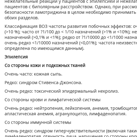
нежелательные реакции у пациентов с эпилепсией и нежела
пациентов с биполярным расстройством. Однако, при рассм
безопасности ламотриджина в целом необходимо принимать
обоих разделов.
Классификация ВОЗ частоты развития побочных эффектов: оч
(>10 %); часто от ?1/100 до < 1/10 назначений (>1% и <10%); н
назначений (>0,1% и <1%); редко от ?1/10000 до <1/1000 назна
очень редко <1/10000 назначений (<0,01%); частота неизвест
определена по имеющимся данным).
Эпилепсия
Со стороны кожи и подкожных тканей
Очень часто: кожная сыпь.
Редко: синдром Стивенса-Джонсона.
Очень редко: токсический эпидермальный некролиз.
Со стороны крови и лимфатической системы
Очень редко: нейтропения, лейкопения, анемия, тромбоцито
апластическая анемия, агранулоцитоз, лимфаденопатия.
Со стороны иммунной системы
Очень редко: синдром гиперчувствительности (включая такие
лимфаденопатия, отечность лица, нарушения со стороны кро