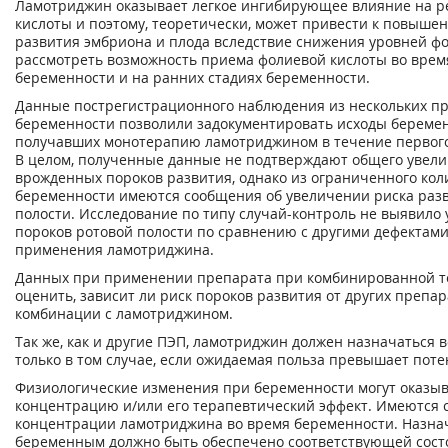
Ламотриджин оказывает легкое ингибирующее влияние на р
кислоты и поэтому, теоретически, может привести к повыше
развития эмбриона и плода вследствие снижения уровней фо
рассмотреть возможность приема фолиевой кислоты во вре
беременности и на ранних стадиях беременности.
Данные пострегистрационного наблюдения из нескольких п
беременности позволили задокументировать исходы беремен
получавших монотерапию ламотриджином в течение первого
В целом, полученные данные не подтверждают общего увели
врожденных пороков развития, однако из ограниченного кол
беременности имеются сообщения об увеличении риска разв
полости. Исследование по типу случай-контроль не выявило
пороков ротовой полости по сравнению с другими дефектам
применения ламотриджина.
Данных при применении препарата при комбинированной те
оценить, зависит ли риск пороков развития от других препа
комбинации с ламотриджином.
Так же, как и другие ПЭП, ламотриджин должен назначаться 
только в том случае, если ожидаемая польза превышает пот
Физиологические изменения при беременности могут оказыв
концентрацию и/или его терапевтический эффект. Имеются
концентрации ламотриджина во время беременности. Назна
беременным должно быть обеспечено соответствующей сост