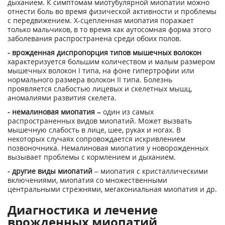
дыханием. К симптомам миотубулярной миопатии можно
отнести боль во время физической активности и проблемы
с передвижением. X-сцепленная миопатия поражает
только мальчиков, в то время как аутосомная форма этого
заболевания распространена среди обоих полов.
- врожденная диспропорция типов мышечных волокон
характеризуется большим количеством и малым размером
мышечных волокон I типа, на фоне гипертрофии или
нормального размера волокон II типа. Болезнь
проявляется слабостью лицевых и скелетных мышц,
аномалиями развития скелета.
- немалиновая миопатия –
один из самых
распространенных видов миопатий. Может вызвать
мышечную слабость в лице, шее, руках и ногах. В
некоторых случаях сопровождается искривлением
позвоночника. Немалиновая миопатия у новорожденных
вызывает проблемы с кормлением и дыханием.
- другие виды миопатий
– миопатия с кристаллическими
включениями, миопатия со множественными
центральными стрежнями, мегакониальная миопатия и др.
Диагностика и лечение
врожденных миопатий