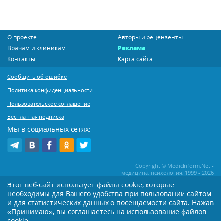
О проекте
Авторы и рецензенты
Врачам и клиникам
Реклама
Контакты
Карта сайта
Сообщить об ошибке
Политика конфиденциальности
Пользовательское соглашение
Бесплатная подписка
Мы в социальных сетях:
Copyright © MedicInform.Net -
медицина, психология, 1999 - 2026
Этот веб-сайт использует файлы cookie, которые
необходимы для Вашего удобства при пользовании сайтом
Копирование или иное распространение статей нашего сайта строго
воспрещается. Копирование раздела "Новости" допускается при наличии
и для статистических данных о посещаемости сайта. Нажав
активной открытой для поисковиков ссылки на MedicInform.Net
«Принимаю», вы соглашаетесь на использование файлов
Материалы на сайте представлены в справочных целях. Редакция не всегда
cookie.