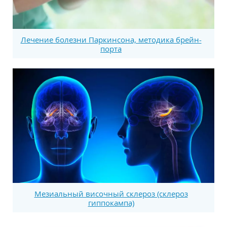
Лечение болезни Паркинсона, методика брейн-
порта
Мезиальный височный склероз (склероз
гиппокампа)