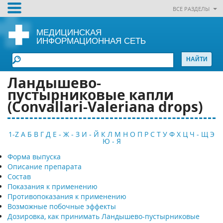
ВСЕ РАЗДЕЛЫ
МЕДИЦИНСКАЯ
ИНФОРМАЦИОННАЯ СЕТЬ
Ландышево-
пустырниковые капли
(Convallari-Valeriana drops)
1-Z
А
Б
В
Г
Д
Е - Ж - З
И - Й
К
Л
М
Н
О
П
Р
С
Т
У
Ф
Х
Ц
Ч - Щ
Э
Ю - Я
Форма выпуска
Описание препарата
Состав
Показания к применению
Противопоказания к применению
Возможные побочные эффекты
Дозировка, как принимать Ландышево-пустырниковые