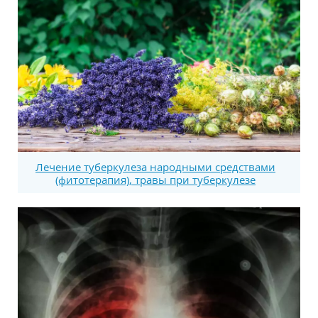
Лечение туберкулеза народными средствами
(фитотерапия), травы при туберкулезе