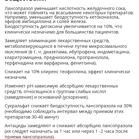
Лансопразол уменьшает кислотность желудочного сока,
что может повлиять на всасывание некоторых препаратов.
Например, уменьшает биодоступность кетоконазола,
эфиров ампициллина и солей железа.
Биодоступность дигоксина увеличивается на 10%, что
клинически незначимо для большинства пациентов.
Замедляет элиминацию лекарственных средств,
метаболизирующихся в печени путем микросомального
окисления (в т. ч. диазепама, ибупрофена, индометацина,
кларитромицина, преднизолона, пропранолола,
терфенадина или варфарина, фенитоина).
Снижает на 10% клиренс теофиллина, эффект клинически
незначим.
Изменяет pH-зависимую абсорбцию лекарственных
средств, относящихся к группам слабых кислот
(замедление) и оснований (ускорение).
Сукральфат снижает биодоступность лансопразола на 30%
(необходимо соблюдать интервал между приемом этих
препаратов 30-40 минут)
Антациды замедляют и снижают абсорбцию лансопразола
(их следует назначать за 1 час или через 1 -2 часа после
приема лансопразола).