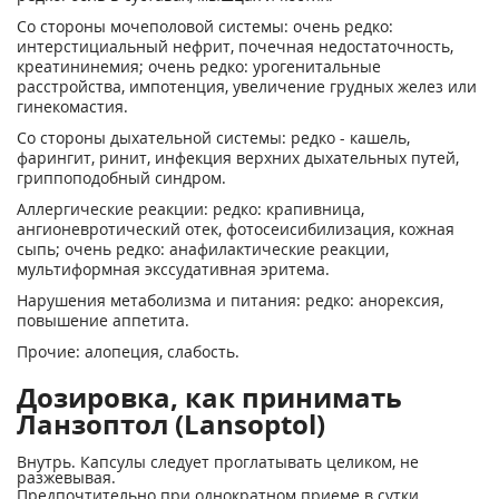
Со стороны мочеполовой системы: очень редко:
интерстициальный нефрит, почечная недостаточность,
креатининемия; очень редко: урогенитальные
расстройства, импотенция, увеличение грудных желез или
гинекомастия.
Со стороны дыхательной системы: редко - кашель,
фарингит, ринит, инфекция верхних дыхательных путей,
гриппоподобный синдром.
Аллергические реакции: редко: крапивница,
ангионевротический отек, фотосеисибилизация, кожная
сыпь; очень редко: анафилактические реакции,
мультиформная экссудативная эритема.
Нарушения метаболизма и питания: редко: анорексия,
повышение аппетита.
Прочие: алопеция, слабость.
Дозировка, как принимать
Ланзоптол (Lansoptol)
Внутрь. Капсулы следует проглатывать целиком, не
разжевывая.
Предпочтительно при однократном приеме в сутки