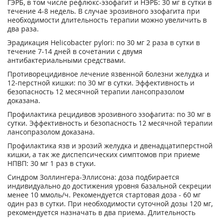
ГЭРБ, в том числе рефлюкс-эзофагит и НЭРБ: 30 мг в сутки в
течение 4-8 недель. В случае эрозивного эзофагита при
необходимости длительность терапии можно увеличить в
два раза.
Эрадикация Helicobacter pylori: по 30 мг 2 раза в сутки в
течение 7-14 дней в сочетании с двумя
антибактериальными средствами.
Противорецидивное лечение язвенной болезни желудка и
12-перстной кишки: по 30 мг в сутки. Эффективность и
безопасность 12 месячной терапии лансопразолом
доказана.
Профилактика рецидивов эрозивного эзофагита: по 30 мг в
сутки. Эффективность и безопасность 12 месячной терапии
лансопразолом доказана.
Профилактика язв и эрозий желудка и двенадцатиперстной
кишки, а так же диспепсических симптомов при приеме
НПВП: 30 мг 1 раз в стуки.
Синдром Золлингера-Эллисона: доза подбирается
индивидуально до достижения уровня базальной секреции
менее 10 ммоль/ч. Рекомендуется стартовая доза - 60 мг
один раз в сутки. При необходимости суточной дозы 120 мг,
рекомендуется назначать в два приема. Длительность