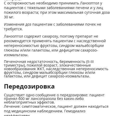
С осторожностью необходимо принимать Ланзоптол у
пациентов с тяжелыми заболеваниями печени и у лиц
пожилого возраста; при этом максимальная суточная доза
30 мг.
Изменения доз пациентам с заболеваниями почек не
требуется.
Ланзоптол содержит сахарозу, поэтому препарат не
рекомендуется применять пациентам с наследственной
непереносимостью фруктозы, синдром мальабсорбции
глюкозы и/или галактозы, или дефицитом сахарозо-
изомальтазы.
Печеночная недостаточность, беременность (II-III
триместры), пожилой возраст, злокачественные
новообразования ЖКТ, наследственная непереносимость
фруктозы, синдром мальабсорбции глюкозы и/или
галактозы, или дефицит сахарозо-изомальтазы.
Передозировка
Существует одно сообщение о передозировке: пациент
принял 600 мг лансопразола без каких-либо
неблагоприятных эффектов.
Лечение: симптоматическое, пациент должен находиться
под медицинским наблюдением. Гемодиализ
неэффективен.