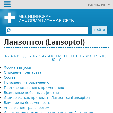
ВСЕ РАЗДЕЛЫ
МЕДИЦИНСКАЯ
ИНФОРМАЦИОННАЯ СЕТЬ
Ланзоптол (Lansoptol)
1-Z
А
Б
В
Г
Д
Е - Ж - З
И - Й
К
Л
М
Н
О
П
Р
С
Т
У
Ф
Х
Ц
Ч - Щ
Э
Ю - Я
Форма выпуска
Описание препарата
Состав
Показания к применению
Противопоказания к применению
Возможные побочные эффекты
Дозировка, как принимать Ланзоптол (Lansoptol)
Влияние на беременность
Управление транспортом
Дополнительные указания при приеме Ланзоптол