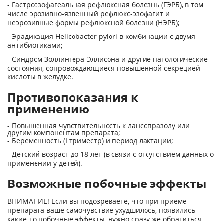
- Гастроэзофагеальная рефлюксная болезнь (ГЭРБ), в том
числе эрозивно-язвенный рефлюкс-эзофагит и
неэрозивные формы рефлюксной болезни (НЭРБ);
- Эрадикация Helicobacter pylori в комбинации с двумя
антибиотиками;
- Синдром Золлингера-Эллисона и другие патологические
состояния, сопровождающиеся повышенной секрецией
кислоты в желудке.
Противопоказания к
применению
- Повышенная чувствительность к лансопразолу или
другим компонентам препарата;
- Беременность (I триместр) и период лактации;
- Детский возраст до 18 лет (в связи с отсутствием данных о
применении у детей).
Возможные побочные эффекты
ВНИМАНИЕ! Если вы подозреваете, что при приеме
препарата ваше самочувствие ухудшилось, появились
какие-то побочные эффекты, нужно сразу же обратиться