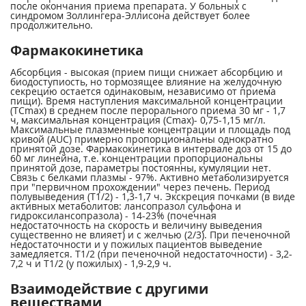
после окончания приема препарата. У больных с
синдромом Золлингера-Эллисона действует более
продолжительно.
Фармакокинетика
Абсорбция - высокая (прием пищи снижает абсорбцию и
биодоступиость, но тормозящее влияние на желудочную
секрецию остается одинаковым, независимо от приема
пищи). Время наступления максимальной концентрации
(ТC
max
) в среднем после перорального приема 30 мг - 1,7
ч, максимальная концентрация (C
max
)- 0,75-1,15 мг/л.
Максимальные плазменные концентрации и площадь под
кривой (AUC) примерно пропорциональны однократно
принятой дозе. Фармакокинетика в интервале доз от 15 до
60 мг линейна, т.е. концентрации пропорциональны
принятой дозе, параметры постоянны, кумуляции нет.
Связь с белками плазмы - 97%. Активно метаболизируется
при "первичном прохождении" через печень. Период
полувыведения (Т
1/2
) - 1,3-1,7 ч. Экскреция почками (в виде
активных метаболитов: лансопразол сульфона и
гидроксилансопразола) - 14-23% (почечная
недостаточность на скорость и величину выведения
существенно не влияет) и с желчью (2/3). При печеночной
недостаточности и у пожилых пациентов выведение
замедляется. Т
1/2
(при печеночной недостаточности) - 3,2-
7,2 ч и Т
1/2
(у пожилых) - 1,9-2,9 ч.
Взаимодействие с другими
веществами