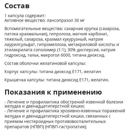
Состав
1 капсула содержит:
Активное вещество: лансопразол 30 мг
Вспомогательные вещества: сахарная крупка (сахароза,
патока крахмальная), гипролоза, магния карбонат,
тяжелый, сахароза, крахмал кукурузный, натрия
лаурилсульфат, гипромеллоза, метакриловой кислоты и
этилакрилата сополимер (1:1), 30% дисперсия, натрия
гидроксид, тальк, макрогол 6000, титана диоксид.
Состав оболочки желатиновой капсулы:
Корпус капсулы: титана диоксид Е171, желатин
Крышечка капсулы: титана диоксид Е171, желатин.
Показания к применению
- Лечение и профилактика обострений язвенной болезни
желудка и двенадцатиперстной кишки;
- Лечение и профилактика эрозивно-язвенных поражений
желудка и двенадцатиперстной кишки, связанных с
приемом нестероидных противовоспалительных
препаратов (НПВП) (НПВП-гастропатия);