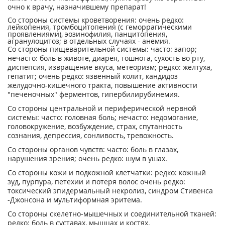
очно к врачу, назначившему препарат!
Со стороны системы кроветворения: очень редко:
лейкопения, тромбоцитопения (с геморрагическими
проявлениями), эозинофилия, панцитопения,
агранулоцитоз; в отдельных случаях - анемия.
Со стороны пищеварительной системы: часто: запор;
нечасто: боль в животе, диарея, тошнота, сухость во рту,
диспепсия, извращение вкуса, метеоризм; редко: желтуха,
гепатит; очень редко: язвенный колит, кандидоз
желудочно-кишечного тракта, повышение активности
"печеночных" ферментов, гипербилирубинемия.
Со стороны центральной и периферической нервной
системы: часто: головная боль; нечасто: недомогание,
головокружение, возбуждение, страх, спутанность
сознания, депрессия, сонливость, тревожность.
Со стороны органов чувств: часто: боль в глазах,
нарушения зрения; очень редко: шум в ушах.
Со стороны кожи и подкожной клетчатки: редко: кожный
зуд, пурпура, петехии и потеря волос очень редко:
токсический эпидермальный некролиз, синдром Стивенса
-Джонсона и мультиформная эритема.
Со стороны скелетно-мышечных и соединительной тканей:
редко: боль в суставах, мышцах и костях.