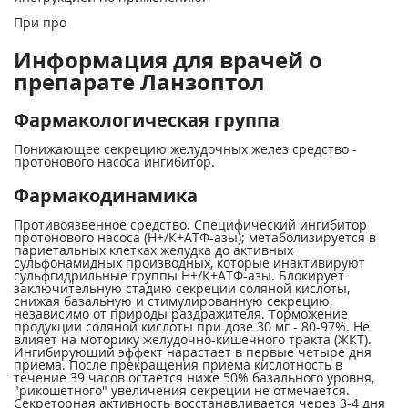
При про
Информация для врачей о
препарате Ланзоптол
Фармакологическая группа
Понижающее секрецию желудочных желез средство -
протонового насоса ингибитор.
Фармакодинамика
Противоязвенное средство. Специфический ингибитор
протонового насоса (Н+/К+АТФ-азы); метаболизируется в
париетальных клетках желудка до активных
сульфонамидных производных, которые инактивируют
сульфгидрильные группы Н+/К+АТФ-азы. Блокирует
заключительную стадию секреции соляной кислоты,
снижая базальную и стимулированную секрецию,
независимо от природы раздражителя. Торможение
продукции соляной кислоты при дозе 30 мг - 80-97%. Не
влияет на моторику желудочно-кишечного тракта (ЖКТ).
Ингибирующий эффект нарастает в первые четыре дня
приема. После прекращения приема кислотность в
течение 39 часов остается ниже 50% базального уровня,
"рикошетного" увеличения секреции не отмечается.
Секреторная активность восстанавливается через 3-4 дня