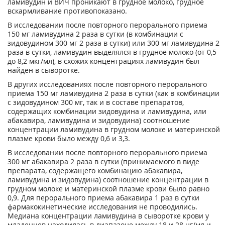
ламивудин и ВИЧ проникают в грудное молоко, грудное
вскармливание противопоказано.
В исследовании после повторного перорального приема
150 мг ламивудина 2 раза в сутки (в комбинации с
зидовудином 300 мг 2 раза в сутки) или 300 мг ламивудина 2
раза в сутки, ламивудин выделялся в грудное молоко (от 0,5
до 8,2 мкг/мл), в схожих концентрациях ламивудин был
найден в сыворотке.
В других исследованиях после повторного перорального
приема 150 мг ламивудина 2 раза в сутки (как в комбинации
с зидовудином 300 мг, так и в составе препаратов,
содержащих комбинации зидовудина и ламивудина, или
абакавира, ламивудина и зидовудина) соотношение
концентрации ламивудина в грудном молоке и материнской
плазме крови было между 0,6 и 3,3.
В исследовании после повторного перорального приема
300 мг абакавира 2 раза в сутки (принимаемого в виде
препарата, содержащего комбинацию абакавира,
ламивудина и зидовудина) соотношение концентрации в
грудном молоке и материнской плазме крови было равно
0,9. Для перорального приема абакавира 1 раз в сутки
фармакокинетические исследования не проводились.
Медиана концентрации ламивудина в сыворотке крови у
младенцев находилась в диапазоне между 18 и 28 нг/мл и