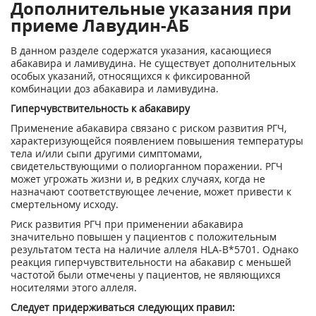
Дополнительные указания при
приеме Лавудин-АБ
В данном разделе содержатся указания, касающиеся
абакавира и ламивудина. Не существует дополнительных
особых указаний, относящихся к фиксированной
комбинации доз абакавира и ламивудина.
Гиперчувствительность к абакавиру
Применение абакавира связано с риском развития РГЧ,
характеризующейся появлением повышения температуры
тела и/или сыпи другими симптомами,
свидетельствующими о полиорганном поражении. РГЧ
может угрожать жизни и, в редких случаях, когда не
назначают соответствующее лечение, может привести к
смертельному исходу.
Риск развития РГЧ при применении абакавира
значительно повышен у пациентов с положительным
результатом теста на наличие аллеля HLA-B*5701. Однако
реакция гиперчувствительности на абакавир с меньшей
частотой были отмечены у пациентов, не являющихся
носителями этого аллеля.
Следует придерживаться следующих правил: