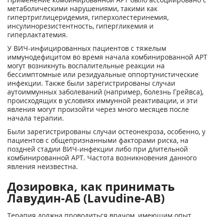
метаболическими нарушениями, такими как
гипертриглицеридемия, гиперхолестеринемия,
инсулинорезистентность, гипергликемия и
гиперлактатемия.
У ВИЧ-инфицированных пациентов с тяжелым
иммунодефицитом во время начала комбинированной APT
могут возникнуть воспалительные реакции на
бессимптомные или резидуальные оппортунистические
инфекции. Также были зарегистрированы случаи
аутоиммунных заболеваний (например, болезнь Грейвса),
происходящих в условиях иммунной реактивации, и эти
явления могут произойти через много месяцев после
начала терапии.
Были зарегистрированы случаи остеонекроза, особенно, у
пациентов с общепризнанными факторами риска, на
поздней стадии ВИЧ-инфекции либо при длительной
комбинированной APT. Частота возникновения данного
явления неизвестна.
Дозировка, как принимать
Лавудин-АБ (Lavudine-AB)
Терапия должна проводиться врачом, имеющим опыт