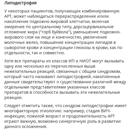
Липодистрофия
У некоторых пациентов, получающих комбинированную
APT, может наблюдаться перераспределение и/или
накопление подкожно-жировой клетчатки, включая
ожирение по центральному типу, дорсоцервикальное
отложение жира ("горб буйвола"), уменьшение подкожно-
жирового слоя на лице и конечностях, увеличение
молочных желез, повышение концентрации липидов в
сыворотке крови и концентрации глюкозы в крови, как по
отдельности, так и совместно.
Хотя все препараты из классов ИП и НИОТ могут вызывать
одну или несколько из перечисленных выше
нежелательных реакций, связанных с общим синдромом,
который часто называют липодистрофией, накопленные
данные свидетельствуют о существовании различий между
отдельными представителями указанных классов
препаратов в способности вызывать эти нежелательные
реакции.
Следует отметить также, что синдром липодистрофии имеет
многофакторную этиологию: например, стадия ВИЧ-
инфекции, пожилой возраст и продолжительность APT
играют важную, возможно синергичную роль в развитии
данного осложнения.