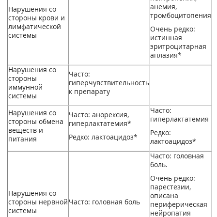
анемия,
Нарушения со
тромбоцитопения
стороны крови и
лимфатической
Очень редко:
системы
истинная
эритроцитарная
аплазия*
Нарушения со
Часто:
стороны
гиперчувствительность
иммунной
к препарату
системы
Часто:
Нарушения со
Часто: анорексия,
гиперлактатемия
стороны обмена
гиперлактатемия*
веществ и
Редко:
Редко: лактоацидоз*
питания
лактоацидоз*
Часто: головная
боль.
Очень редко:
парестезии,
Нарушения со
описана
стороны нервной
Часто: головная боль
периферическая
системы
нейропатия