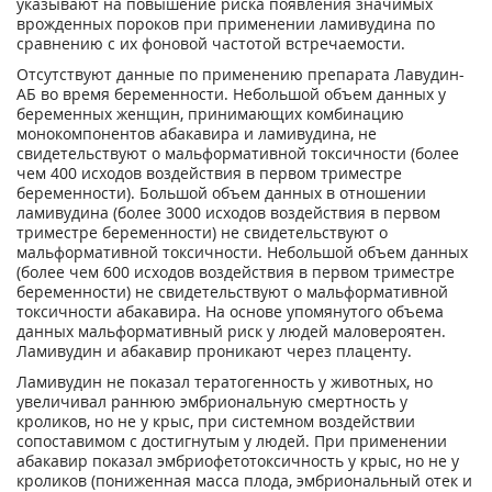
указывают на повышение риска появления значимых
врожденных пороков при применении ламивудина по
сравнению с их фоновой частотой встречаемости.
Отсутствуют данные по применению препарата Лавудин-
АБ во время беременности. Небольшой объем данных у
беременных женщин, принимающих комбинацию
монокомпонентов абакавира и ламивудина, не
свидетельствуют о мальформативной токсичности (более
чем 400 исходов воздействия в первом триместре
беременности). Большой объем данных в отношении
ламивудина (более 3000 исходов воздействия в первом
триместре беременности) не свидетельствуют о
мальформативной токсичности. Небольшой объем данных
(более чем 600 исходов воздействия в первом триместре
беременности) не свидетельствуют о мальформативной
токсичности абакавира. На основе упомянутого объема
данных мальформативный риск у людей маловероятен.
Ламивудин и абакавир проникают через плаценту.
Ламивудин не показал тератогенность у животных, но
увеличивал раннюю эмбриональную смертность у
кроликов, но не у крыс, при системном воздействии
сопоставимом с достигнутым у людей. При применении
абакавир показал эмбриофетотоксичность у крыс, но не у
кроликов (пониженная масса плода, эмбриональный отек и