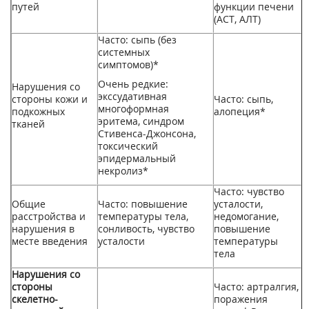
путей
функции печени
(ACT, АЛТ)
Часто: сыпь (без
системных
симптомов)*
Очень редкие:
Нарушения со
экссудативная
стороны кожи и
Часто: сыпь,
многоформная
подкожных
алопеция*
эритема, синдром
тканей
Стивенса-Джонсона,
токсический
эпидермальный
некролиз*
Часто: чувство
Общие
Часто: повышение
усталости,
расстройства и
температуры тела,
недомогание,
нарушения в
сонливость, чувство
повышение
месте введения
усталости
температуры
тела
Нарушения со
стороны
Часто: артралгия,
скелетно-
поражения