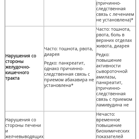
(причинно-
следственная
связь с лечением
не установлена)*
Часто: тошнота,
рвота, боль в
верхних отделах
живота, диарея
Часто: тошнота, рвота,
диарея
Редко:
Нарушения со
повышение
стороны
Редко: панкреатит,
активности
желудочно-
однако причинно-
сывороточной
кишечного
следственная связь с
амилазы,
тракта
приемом абакавира не
панкреатит,
установлена*
(причинно-
следственная
связь с приемом
ламивудина не
Нечасто:
Нарушения со
временное
стороны печени
повышение
и
биохимических
желчевыводящих
показателей