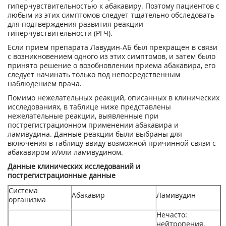
гиперчувствительностью к абакавиру. Поэтому пациентов с
любым из этих симптомов следует тщательно обследовать
для подтверждения развития реакции
гиперчувствительности (РГЧ).
Если прием препарата Лавудин-АБ был прекращен в связи
с возникновением одного из этих симптомов, и затем было
принято решение о возобновлении приема абакавира, его
следует начинать только под непосредственным
наблюдением врача.
Помимо нежелательных реакций, описанных в клинических
исследованиях, в таблице ниже представлены
нежелательные реакции, выявленные при
пострегистрационном применении абакавира и
ламивудина. Данные реакции были выбраны для
включения в таблицу ввиду возможной причинной связи с
абакавиром и/или ламивудином.
Данные клинических исследований и
пострегистрационные данные
Система
Абакавир
Ламивудин
организма
Нечасто:
нейтропения,