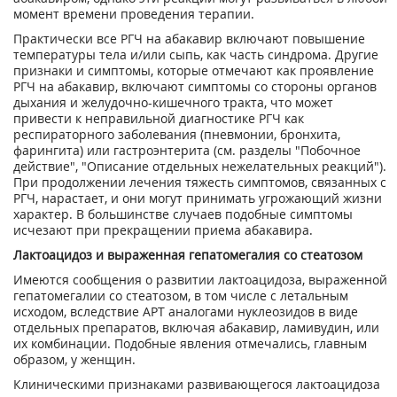
момент времени проведения терапии.
Практически все РГЧ на абакавир включают повышение
температуры тела и/или сыпь, как часть синдрома. Другие
признаки и симптомы, которые отмечают как проявление
РГЧ на абакавир, включают симптомы со стороны органов
дыхания и желудочно-кишечного тракта, что может
привести к неправильной диагностике РГЧ как
респираторного заболевания (пневмонии, бронхита,
фарингита) или гастроэнтерита (см. разделы "Побочное
действие", "Описание отдельных нежелательных реакций").
При продолжении лечения тяжесть симптомов, связанных с
РГЧ, нарастает, и они могут принимать угрожающий жизни
характер. В большинстве случаев подобные симптомы
исчезают при прекращении приема абакавира.
Лактоацидоз и выраженная гепатомегалия со стеатозом
Имеются сообщения о развитии лактоацидоза, выраженной
гепатомегалии со стеатозом, в том числе с летальным
исходом, вследствие APT аналогами нуклеозидов в виде
отдельных препаратов, включая абакавир, ламивудин, или
их комбинации. Подобные явления отмечались, главным
образом, у женщин.
Клиническими признаками развивающегося лактоацидоза