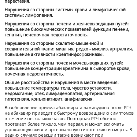
парестезия.
Нарушения со стороны системы крови и лимфатической
системы: лимфопения.
Нарушения со стороны печени и желчевыводящих путей:
повышение биохимических показателей функции печени,
гепатит, печеночная недостаточность.
Нарушения со стороны скелетно-мышечной и
соединительной ткани: миалгия; редко - миолиз, артралгия,
повышение активности креатинфосфокиназы.
Нарушения со стороны почек и мочевыводящих путей:
повышение концентрации креатинина в сыворотке крови,
почечная недостаточность.
Общие расстройства и нарушения в месте введения:
повышение температуры тела, чувство усталости,
недомогание, отек, лимфаденопатия, артериальная
гипотензия, конъюнктивит, анафилаксия.
Возобновление приема абакавира и ламивудина после РГЧ
на абакавир приводит к быстрому возвращению симптомов
в течение нескольких часов. Повторная РГЧ обычно
протекает более тяжело, чем первая, и может включать
угрожающую жизни артериальную гипотензию и смерть. В
редких случаях реакции также возникают при