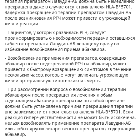
терапия препаратом Лавудин-АБ должна быть немедленно
прекращена даже в случае отсутствия аллеля HLA-B*5701.
Задержка прекращения терапии препаратом Лавудин-АБ
после возникновения РГЧ может привести к угрожающей
жизни реакции.
- Пациентов, у которых развилась РГЧ, следует
проинформировать о необходимости передачи оставшихся
таблеток препарата Лавудин-АБ лечащему врачу во
избежание возобновления приема абакавира.
- Возобновление применения препаратов, содержащих
абакавир после подозреваемой РГЧ на абакавир, может
привести к быстрому возвращению симптомов в течение
нескольких часов, которые могут включать угрожающую
жизни артериальную гипотензию и смерть.
- При рассмотрении вопроса о возобновлении терапии
абакавиром после прекращения лечения любым
содержащим абакавир препаратом по любой причине
должна быть установлена причина прекращения терапии
вне зависимости от носительства аллеля HLA-B*5701. Если
реакция гиперчувствительности не может быть исключена,
нельзя возобновлять применение препарата Лавудин-АБ
или любых других лекарственных препаратов, содержащих
абакавир.