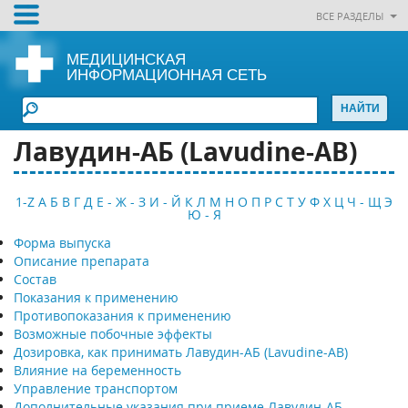
ВСЕ РАЗДЕЛЫ
МЕДИЦИНСКАЯ
ИНФОРМАЦИОННАЯ СЕТЬ
Лавудин-АБ (Lavudine-AB)
1-Z
А
Б
В
Г
Д
Е - Ж - З
И - Й
К
Л
М
Н
О
П
Р
С
Т
У
Ф
Х
Ц
Ч - Щ
Э
Ю - Я
Форма выпуска
Описание препарата
Состав
Показания к применению
Противопоказания к применению
Возможные побочные эффекты
Дозировка, как принимать Лавудин-АБ (Lavudine-AB)
Влияние на беременность
Управление транспортом
Дополнительные указания при приеме Лавудин-АБ