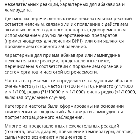
нежелательных реакций, характерных для абакавира и
ламивудина.
Для многих перечисленных ниже нежелательных реакций
остается неясным, связано ли их появление с действием
активных веществ данного препарата, одновременным
использованием других лекарственных препаратов
(применяющихся для лечения ВИЧ), или они являются
проявлением основного заболевания.
Характерные для приема абакавира или ламивудина
нежелательные реакции, представленные ниже,
перечислены в соответствии с поражением органов и
систем органов и частотой встречаемости.
Частота встречаемости определяется следующим образом:
очень часто (?1/10), часто (?1/100 и <1/10), нечасто (? 1/1000
и < 1/100), редко (?1/10000 и < 1/1000), очень редко (<1/10000,
включая отдельные случаи).
Категории частоты были сформированы на основании
клинических исследований абакавира и ламивудина и
пострегистрационного наблюдения.
Многие из представленных нежелательных реакций
(тошнота, рвота, диарея, повышение температуры, апатия,
сыпь) часто возникают у пациентов с