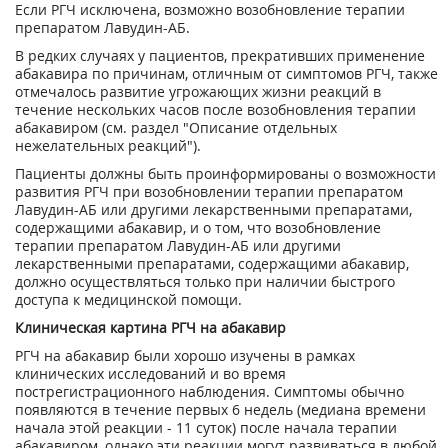
Если РГЧ исключена, возможно возобновление терапии
препаратом Лавудин-АБ.
В редких случаях у пациентов, прекративших применение
абакавира по причинам, отличным от симптомов РГЧ, также
отмечалось развитие угрожающих жизни реакций в
течение нескольких часов после возобновления терапии
абакавиром (см. раздел "Описание отдельных
нежелательных реакций").
Пациенты должны быть проинформированы о возможности
развития РГЧ при возобновлении терапии препаратом
Лавудин-АБ или другими лекарственными препаратами,
содержащими абакавир, и о том, что возобновление
терапии препаратом Лавудин-АБ или другими
лекарственными препаратами, содержащими абакавир,
должно осуществляться только при наличии быстрого
доступа к медицинской помощи.
Клиническая картина РГЧ на абакавир
РГЧ на абакавир были хорошо изучены в рамках
клинических исследований и во время
пострегистрационного наблюдения. Симптомы обычно
появляются в течение первых 6 недель (медиана времени
начала этой реакции - 11 суток) после начала терапии
абакавиром, однако эти реакции могут развиваться в любой