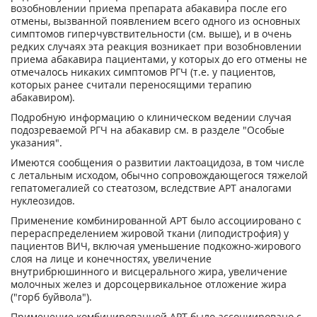
возобновлении приема препарата абакавира после его
отмены, вызванной появлением всего одного из основных
симптомов гиперчувствительности (см. выше), и в очень
редких случаях эта реакция возникает при возобновлении
приема абакавира пациентами, у которых до его отмены не
отмечалось никаких симптомов РГЧ (т.е. у пациентов,
которых ранее считали переносящими терапию
абакавиром).
Подробную информацию о клиническом ведении случая
подозреваемой РГЧ на абакавир см. в разделе "Особые
указания".
Имеются сообщения о развитии лактоацидоза, в том числе
с летальным исходом, обычно сопровождающегося тяжелой
гепатомегалией со стеатозом, вследствие APT аналогами
нуклеозидов.
Применение комбинированной APT было ассоциировано с
перераспределением жировой ткани (липодистрофия) у
пациентов ВИЧ, включая уменьшение подкожно-жирового
слоя на лице и конечностях, увеличение
внутрибрюшинного и висцерального жира, увеличение
молочных желез и дорсоцервикальное отложение жира
("горб буйвола").
Применение комбинированной APT было ассоциировано с