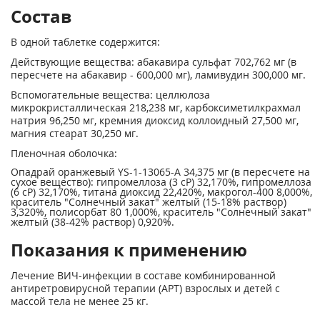
Состав
В одной таблетке содержится:
Действующие вещества: абакавира сульфат 702,762 мг (в
пересчете на абакавир - 600,000 мг), ламивудин 300,000 мг.
Вспомогательные вещества: целлюлоза
микрокристаллическая 218,238 мг, карбоксиметилкрахмал
натрия 96,250 мг, кремния диоксид коллоидный 27,500 мг,
магния стеарат 30,250 мг.
Пленочная оболочка:
Опадрай оранжевый YS-1-13065-A 34,375 мг (в пересчете на
сухое вещество): гипромеллоза (3 сР) 32,170%, гипромеллоза
(6 сР) 32,170%, титана диоксид 22,420%, макрогол-400 8,000%,
краситель "Солнечный закат" желтый (15-18% раствор)
3,320%, полисорбат 80 1,000%, краситель "Солнечный закат"
желтый (38-42% раствор) 0,920%.
Показания к применению
Лечение ВИЧ-инфекции в составе комбинированной
антиретровирусной терапии (APT) взрослых и детей с
массой тела не менее 25 кг.