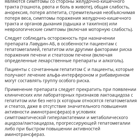
являются симптомы со стороны желудочно-кишечного
тракта (тошнота, рвота и боль в животе), общая слабость,
анорексия, потеря аппетита, стремительная необъяснимая
потеря веса, симптомы поражения желудочно-кишечного
тракта и органов дыхания (одышка и тахипноэ) или
неврологические симптомы (включая моторную слабость).
Следует соблюдать осторожность при назначении
препарата Лавудин-АБ, в особенности пациентам с
гепатомегалией, гепатитом или другими факторами риска
поражения печени и стеатозом печени (включая
определенные лекарственные препараты и алкоголь).
Пациенты с сочетанным гепатитом С и пациенты, которые
получают лечение альфа-интерфероном и рибавирином
могут составлять группу особого риска.
Применение препарата следует прекратить при появлении
клинических или лабораторных признаков лактоацидоза с
гепатитом или без него (к которым относятся гепатомегалия
и стеатоз, даже в отсутствие значительного повышения
активности аминотрансфераз) в условиях
симптоматической гиперлактатемии и метаболического
ацидоза/лактоацидоза, прогрессирующей гепатомегалии
либо при быстром повышении активностей
аминотрансфераз.