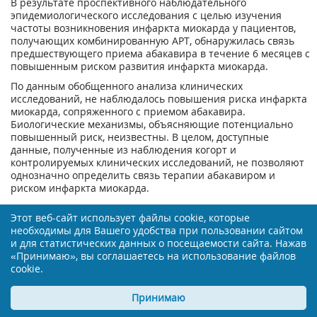
В результате проспективного наблюдательного
эпидемиологического исследования с целью изучения
частоты возникновения инфаркта миокарда у пациентов,
получающих комбинированную APT, обнаружилась связь
предшествующего приема абакавира в течение 6 месяцев с
повышенным риском развития инфаркта миокарда.
По данным обобщенного анализа клинических
исследований, не наблюдалось повышения риска инфаркта
миокарда, сопряженного с приемом абакавира.
Биологические механизмы, объясняющие потенциально
повышенный риск, неизвестны. В целом, доступные
данные, полученные из наблюдения когорт и
контролируемых клинических исследований, не позволяют
однозначно определить связь терапии абакавиром и
риском инфаркта миокарда.
Тем не менее с осторожностью следует назначать APT,
Этот веб-сайт использует файлы cookie, которые
включая препараты, содержащие абакавир, пациентам с
необходимы для Вашего удобства при пользовании сайтом
возможным риском возникновения ишемической болезни
и для статистических данных о посещаемости сайта. Нажав
сердца. Необходимо принятие всех мер для минимизации
«Принимаю», вы соглашаетесь на использование файлов
факторов риска (таких как артериальная гипертензия,
cookie.
гиперлипидемия, сахарный диабет и курение).
Панкреатит
Принимаю
Были зафиксированы случаи панкреатита, хотя причинно-