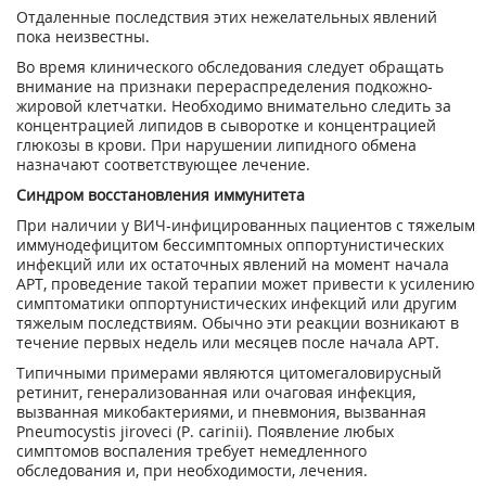
Отдаленные последствия этих нежелательных явлений
пока неизвестны.
Во время клинического обследования следует обращать
внимание на признаки перераспределения подкожно-
жировой клетчатки. Необходимо внимательно следить за
концентрацией липидов в сыворотке и концентрацией
глюкозы в крови. При нарушении липидного обмена
назначают соответствующее лечение.
Синдром восстановления иммунитета
При наличии у ВИЧ-инфицированных пациентов с тяжелым
иммунодефицитом бессимптомных оппортунистических
инфекций или их остаточных явлений на момент начала
APT, проведение такой терапии может привести к усилению
симптоматики оппортунистических инфекций или другим
тяжелым последствиям. Обычно эти реакции возникают в
течение первых недель или месяцев после начала APT.
Типичными примерами являются цитомегаловирусный
ретинит, генерализованная или очаговая инфекция,
вызванная микобактериями, и пневмония, вызванная
Pneumocystis jiroveci (Р. carinii). Появление любых
симптомов воспаления требует немедленного
обследования и, при необходимости, лечения.